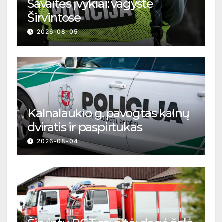
Savaitės įvykiai: vagystė
Širvintose
2026-08-05
Kalnalaukio g. pavogtas kalnų
dviratis ir paspirtukas
2026-08-04