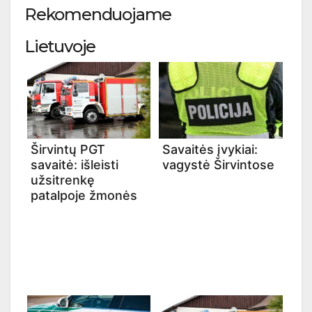
Rekomenduojame
Lietuvoje
Širvintų PGT
Savaitės įvykiai:
savaitė: išleisti
vagystė Širvintose
užsitrenkę
patalpoje žmonės