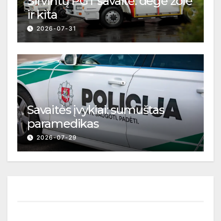
Širvintų PGT savaitė: degė žolė
ir kita
2026-07-31
Savaitės įvykiai: sumuštas
paramedikas
2026-07-29