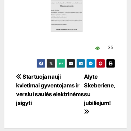
35
Navigacija
Startuoja nauji
Alyte
kvietimai gyventojams ir
Skeberiene,
tarp
verslui saulės elektrinėms
su
įrašų
įsigyti
jubiliejum!