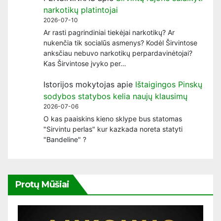
narkotikų platintojai
2026-07-10
Ar rasti pagrindiniai tiekėjai narkotikų? Ar
nukenčia tik socialūs asmenys? Kodėl Širvintose
anksčiau nebuvo narkotikų perpardavinėtojai?
Kas Širvintose įvyko per…
Istorijos mokytojas
apie
Ištaigingos Pinskų
sodybos statybos kelia naujų klausimų
2026-07-06
O kas paaiskins kieno sklype bus statomas
"Sirvintu perlas" kur kazkada noreta statyti
"Bandeline" ?
Protų Mūšiai