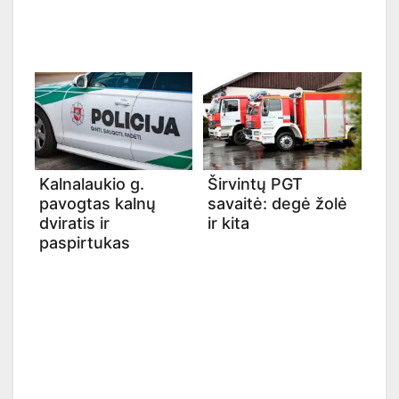
Kalnalaukio g.
Širvintų PGT
pavogtas kalnų
savaitė: degė žolė
dviratis ir
ir kita
paspirtukas