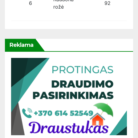
6
92
rožė
Reklama