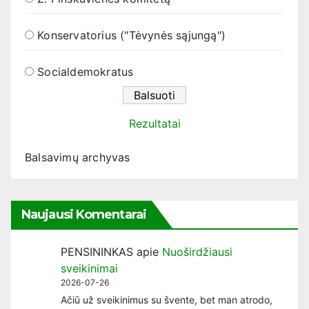
Konservatorius ("Tėvynės sąjungą")
Socialdemokratus
Rezultatai
Balsavimų archyvas
Naujausi Komentarai
PENSININKAS
apie
Nuoširdžiausi
sveikinimai
2026-07-26
Ačiū už sveikinimus su švente, bet man atrodo,