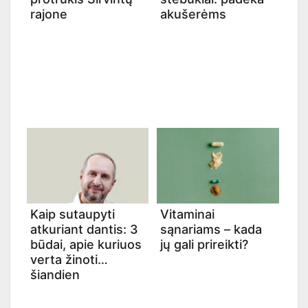
rajone
akušerėms
Kaip sutaupyti
Vitaminai
atkuriant dantis: 3
sąnariams – kada
būdai, apie kuriuos
jų gali prireikti?
verta žinoti
šiandien