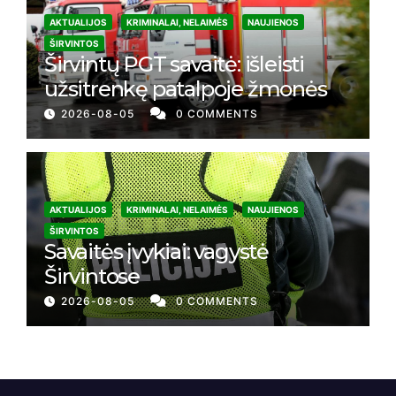
AKTUALIJOS
KRIMINALAI, NELAIMĖS
NAUJIENOS
ŠIRVINTOS
Širvintų PGT savaitė: išleisti
užsitrenkę patalpoje žmonės
2026-08-05
0 COMMENTS
AKTUALIJOS
KRIMINALAI, NELAIMĖS
NAUJIENOS
ŠIRVINTOS
Savaitės įvykiai: vagystė
Širvintose
2026-08-05
0 COMMENTS