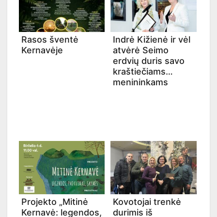
Rasos šventė
Indrė Kižienė ir vėl
Kernavėje
atvėrė Seimo
erdvių duris savo
kraštiečiams
menininkams
Projekto „Mitinė
Kovotojai trenkė
Kernavė: legendos,
durimis iš