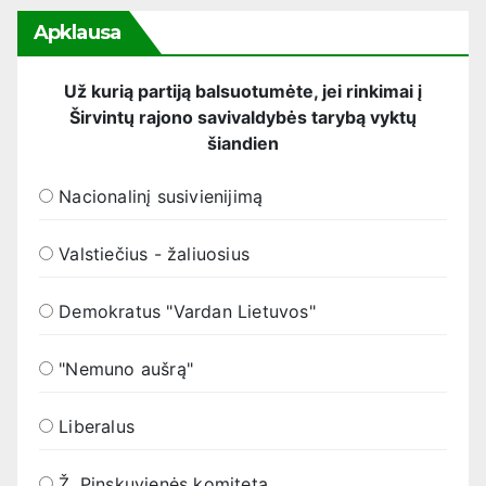
Apklausa
Už kurią partiją balsuotumėte, jei rinkimai į
Širvintų rajono savivaldybės tarybą vyktų
šiandien
Nacionalinį susivienijimą
Valstiečius - žaliuosius
Demokratus "Vardan Lietuvos"
"Nemuno aušrą"
Liberalus
Ž. Pinskuvienės komitetą