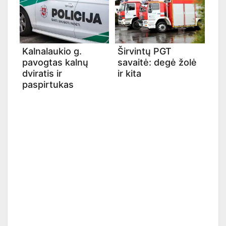
Kalnalaukio g.
Širvintų PGT
pavogtas kalnų
savaitė: degė žolė
dviratis ir
ir kita
paspirtukas