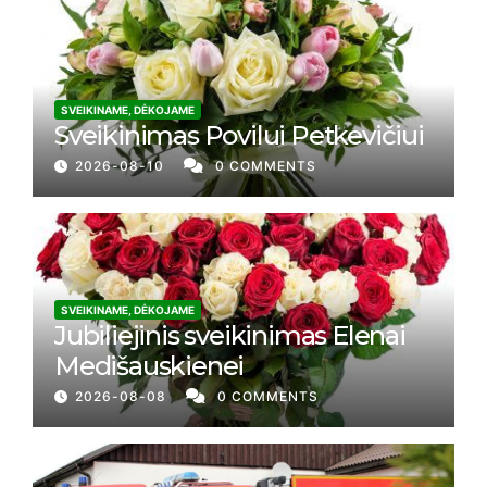
SVEIKINAME, DĖKOJAME
Sveikinimas Povilui Petkevičiui
2026-08-10
0 COMMENTS
SVEIKINAME, DĖKOJAME
Jubiliejinis sveikinimas Elenai
Medišauskienei
2026-08-08
0 COMMENTS