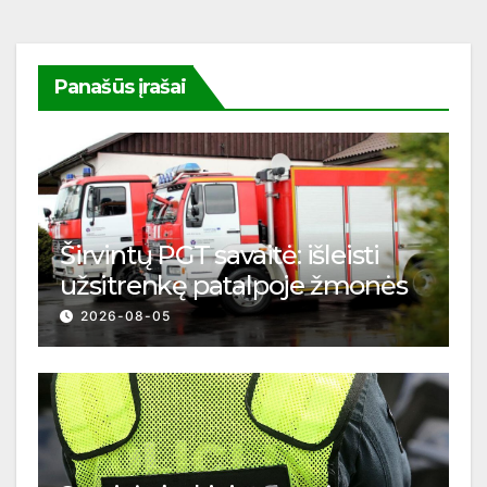
Panašūs įrašai
Širvintų PGT savaitė: išleisti
užsitrenkę patalpoje žmonės
2026-08-05