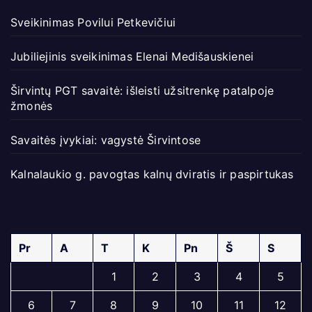
Sveikinimas Povilui Petkevičiui
Jubiliejinis sveikinimas Elenai Medišauskienei
Širvintų PGT savaitė: išleisti užsitrenkę patalpoje
žmonės
Savaitės įvykiai: vagystė Širvintose
Kalnalaukio g. pavogtas kalnų dviratis ir paspirtukas
Pr
A
T
K
Pn
Š
S
1
2
3
4
5
6
7
8
9
10
11
12