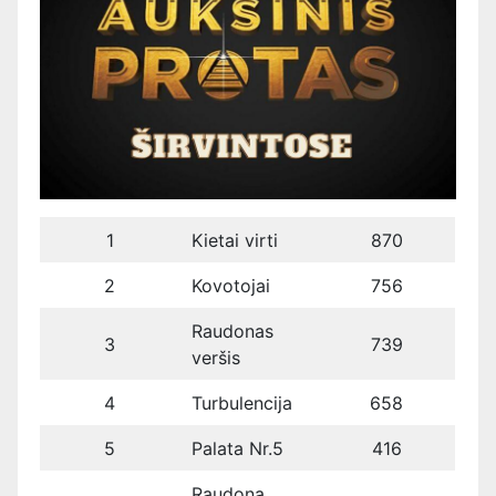
1
Kietai virti
870
2
Kovotojai
756
Raudonas
3
739
veršis
4
Turbulencija
658
5
Palata Nr.5
416
Raudona