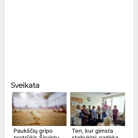
Sveikata
Paukščių gripo
Ten, kur gimsta
protrūkis Širvintų
stebuklai: padėka