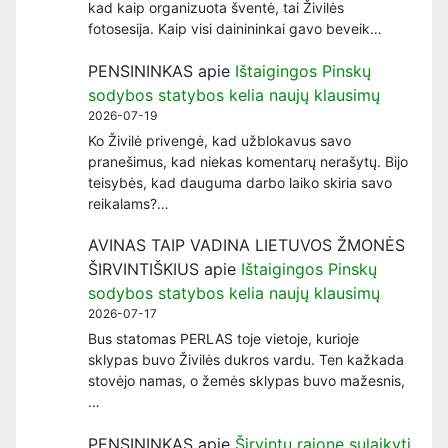
kad kaip organizuota šventė, tai Živilės
fotosesija. Kaip visi dainininkai gavo beveik…
PENSININKAS
apie
Ištaigingos Pinskų
sodybos statybos kelia naujų klausimų
2026-07-19
Ko Živilė privengė, kad užblokavus savo
pranešimus, kad niekas komentarų nerašytų. Bijo
teisybės, kad dauguma darbo laiko skiria savo
reikalams?…
AVINAS TAIP VADINA LIETUVOS ŽMONĖS
ŠIRVINTIŠKIUS
apie
Ištaigingos Pinskų
sodybos statybos kelia naujų klausimų
2026-07-17
Bus statomas PERLAS toje vietoje, kurioje
sklypas buvo Živilės dukros vardu. Ten kažkada
stovėjo namas, o žemės sklypas buvo mažesnis,
…
PENSININKAS
apie
Širvintų rajone sulaikyti