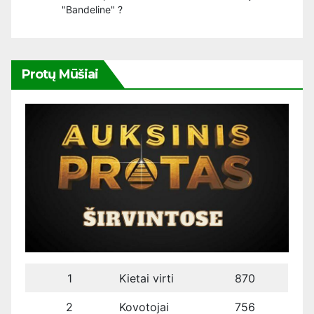
"Bandeline" ?
Protų Mūšiai
1
Kietai virti
870
2
Kovotojai
756