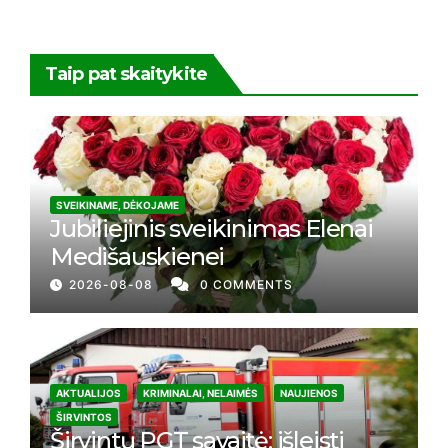
Taip pat skaitykite
SVEIKINAME, DĖKOJAME
Jubiliejinis sveikinimas Elenai
Medišauskienei
2026-08-08
0 COMMENTS
AKTUALIJOS
KRIMINALAI, NELAIMĖS
NAUJIENOS
ŠIRVINTOS
Širvintų PGT savaitė: išleisti