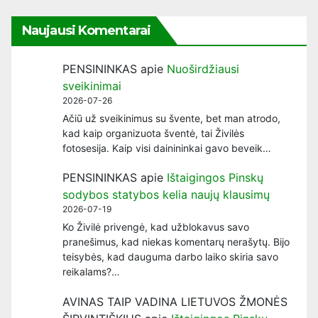
Naujausi Komentarai
PENSININKAS
apie
Nuoširdžiausi
sveikinimai
2026-07-26
Ačiū už sveikinimus su švente, bet man atrodo,
kad kaip organizuota šventė, tai Živilės
fotosesija. Kaip visi dainininkai gavo beveik…
PENSININKAS
apie
Ištaigingos Pinskų
sodybos statybos kelia naujų klausimų
2026-07-19
Ko Živilė privengė, kad užblokavus savo
pranešimus, kad niekas komentarų nerašytų. Bijo
teisybės, kad dauguma darbo laiko skiria savo
reikalams?…
AVINAS TAIP VADINA LIETUVOS ŽMONĖS