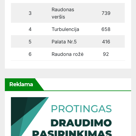
Raudonas
3
739
veršis
4
Turbulencija
658
5
Palata Nr.5
416
6
Raudona rožė
92
Reklama