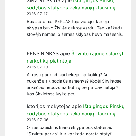
ŠIRVINTIŠKIUS
apie
Ištaigingos Pinskų
sodybos statybos kelia naujų klausimų
2026-07-17
Bus statomas PERLAS toje vietoje, kurioje
sklypas buvo Živilės dukros vardu. Ten kažkada
stovėjo namas, o žemės sklypas buvo mažesnis,
…
PENSININKAS
apie
Širvintų rajone sulaikyti
narkotikų platintojai
2026-07-10
Ar rasti pagrindiniai tiekėjai narkotikų? Ar
nukenčia tik socialūs asmenys? Kodėl Širvintose
anksčiau nebuvo narkotikų perpardavinėtojai?
Kas Širvintose įvyko per…
Istorijos mokytojas
apie
Ištaigingos Pinskų
sodybos statybos kelia naujų klausimų
2026-07-06
O kas paaiskins kieno sklype bus statomas
"Sirvintu perlas" kur kazkada noreta statyti