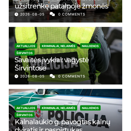
užsitrenkę patalpoje žmonės
2026-08-05
0 COMMENTS
AKTUALIJOS
KRIMINALAI, NELAIMĖS
NAUJIENOS
ŠIRVINTOS
Savaitės įvykiai: vagystė
Širvintose
2026-08-05
0 COMMENTS
AKTUALIJOS
KRIMINALAI, NELAIMĖS
NAUJIENOS
ŠIRVINTOS
Kalnalaukio g. pavogtas kalnų
dviratis ir paspirtukas