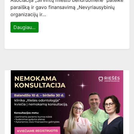
Asociacija „Širvintų miesto bendruomenė“ pateikė
paraišką ir gavo finansavimą „Nevyriausybinių
organizacijų ir…
Daugiau...