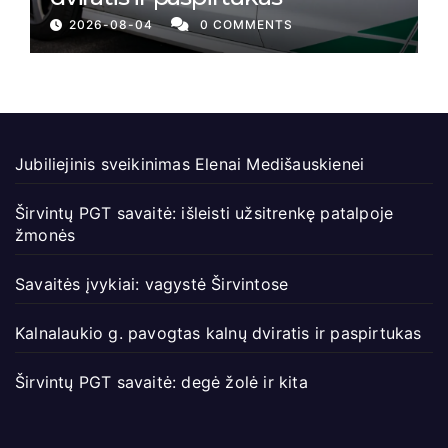
2026-08-04
0 COMMENTS
Jubiliejinis sveikinimas Elenai Medišauskienei
Širvintų PGT savaitė: išleisti užsitrenkę patalpoje
žmonės
Savaitės įvykiai: vagystė Širvintose
Kalnalaukio g. pavogtas kalnų dviratis ir paspirtukas
Širvintų PGT savaitė: degė žolė ir kita