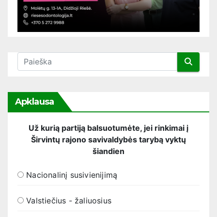
Apklausa
Už kurią partiją balsuotumėte, jei rinkimai į
Širvintų rajono savivaldybės tarybą vyktų
šiandien
Nacionalinį susivienijimą
Valstiečius - žaliuosius