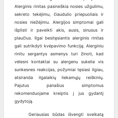
Alerginis rinitas pasireiškia nosies užgulimu,
sekreto tekėjimu, čiaudulio priepuoliais ir
nosies niežėjimu. Alergijos simptomai gali
išplisti ir paveikti akis, ausis, sinusus ir
plaučius. Ilgai besitęsiantis alerginis rinitas
gali sutrikdyti kvėpavimo funkciją. Alerginiu
rinitu sergantys asmenys turi žinoti, kad
vėlesni kontaktai su alergenu sukelia vis
sunkesnes reakcijas, požymiai tęsiasi ilgiau,
atsiranda ilgalaikių liekamųjų reiškinių.
Pajutus panašius simptomus
rekomenduojame kreiptis į jus gydantį
gydytoją.
Geriausias būdas išvengti sveikatą