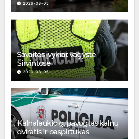
2026-08-05
Savaitės įvykiai: vagystė
Širvintose
2026-08-05
Kalnalaukio g. pavogtas kalnų
dviratis ir paspirtukas