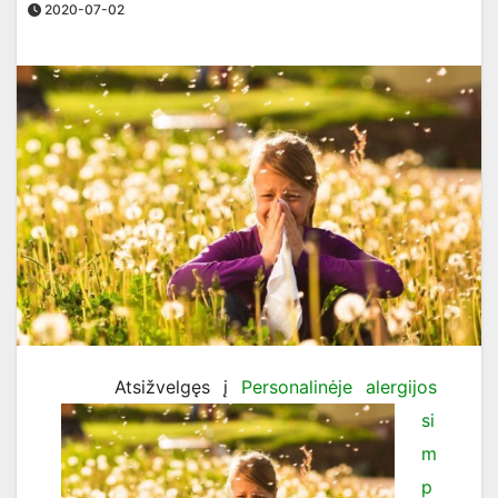
2020-07-02
Atsižvelgęs į
Personalinėje alergijos
si
m
p