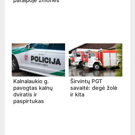
patalpoje žmonės
Kalnalaukio g.
Širvintų PGT
pavogtas kalnų
savaitė: degė žolė
dviratis ir
ir kita
paspirtukas