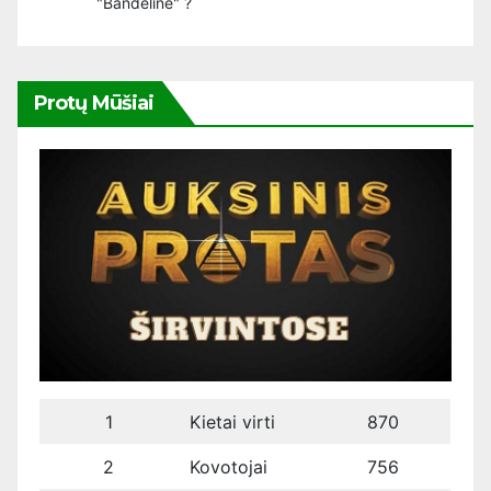
"Bandeline" ?
Protų Mūšiai
1
Kietai virti
870
2
Kovotojai
756