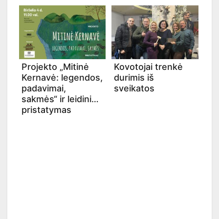
Projekto „Mitinė
Kovotojai trenkė
Kernavė: legendos,
durimis iš
padavimai,
sveikatos
sakmės“ ir leidinio
pristatymas