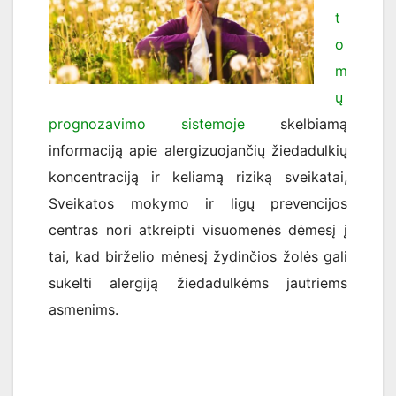
t
o
m
ų
prognozavimo sistemoje
skelbiamą
informaciją apie alergizuojančių žiedadulkių
koncentraciją ir keliamą riziką sveikatai,
Sveikatos mokymo ir ligų prevencijos
centras nori atkreipti visuomenės dėmesį į
tai, kad birželio mėnesį žydinčios žolės gali
sukelti alergiją žiedadulkėms jautriems
asmenims.