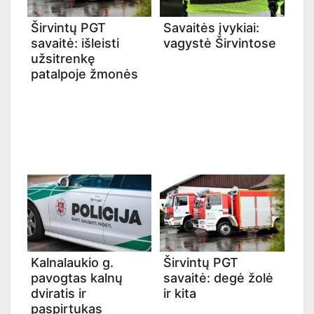
Širvintų PGT
Savaitės įvykiai:
savaitė: išleisti
vagystė Širvintose
užsitrenkę
patalpoje žmonės
Kalnalaukio g.
Širvintų PGT
pavogtas kalnų
savaitė: degė žolė
dviratis ir
ir kita
paspirtukas