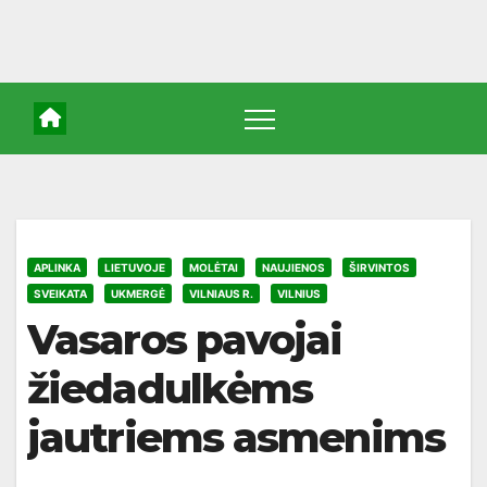
APLINKA
LIETUVOJE
MOLĖTAI
NAUJIENOS
ŠIRVINTOS
SVEIKATA
UKMERGĖ
VILNIAUS R.
VILNIUS
Vasaros pavojai
žiedadulkėms
jautriems asmenims