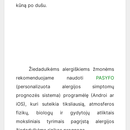
kūną po dušu.
Žiedadulkėms alergiškiems žmonėms
rekomenduojame naudoti
PASYFO
(personalizuota alergijos simptomų
prognozės sistema) programėlę (Androi ar
iOS), kuri suteikia tiksliausią, atmosferos
fizikų, biologų ir gydytojų atliktais
moksliniais tyrimais pagrįstą alergijos
žiedadulkėms rizikos prognozę.