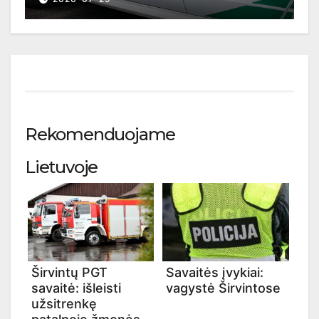
Rekomenduojame
Lietuvoje
Širvintų PGT
Savaitės įvykiai:
savaitė: išleisti
vagystė Širvintose
užsitrenkę