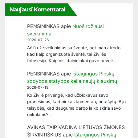
Naujausi Komentarai
PENSININKAS
apie
Nuoširdžiausi
sveikinimai
2026-07-26
Ačiū už sveikinimus su švente, bet man atrodo,
kad kaip organizuota šventė, tai Živilės
fotosesija. Kaip visi dainininkai gavo beveik…
PENSININKAS
apie
Ištaigingos Pinskų
sodybos statybos kelia naujų klausimų
2026-07-19
Ko Živilė privengė, kad užblokavus savo
pranešimus, kad niekas komentarų nerašytų. Bijo
teisybės, kad dauguma darbo laiko skiria savo
reikalams?…
AVINAS TAIP VADINA LIETUVOS ŽMONĖS
ŠIRVINTIŠKIUS
apie
Ištaigingos Pinskų