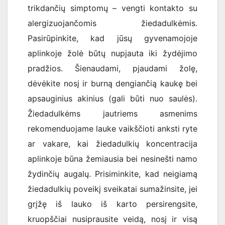
trikdančių simptomų – vengti kontakto su
alergizuojančomis žiedadulkėmis.
Pasirūpinkite, kad jūsų gyvenamojoje
aplinkoje žolė būtų nupjauta iki žydėjimo
pradžios. Šienaudami, pjaudami žolę,
dėvėkite nosį ir burną dengiančią kaukę bei
apsauginius akinius (gali būti nuo saulės).
Žiedadulkėms jautriems asmenims
rekomenduojame lauke vaikščioti anksti ryte
ar vakare, kai žiedadulkių koncentracija
aplinkoje būna žemiausia bei nesinešti namo
žydinčių augalų. Prisiminkite, kad neigiamą
žiedadulkių poveikį sveikatai sumažinsite, jei
grįžę iš lauko iš karto persirengsite,
kruopščiai nusiprausite veidą, nosį ir visą