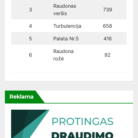
Raudonas
3
739
veršis
4
Turbulencija
658
5
Palata Nr.5
416
Raudona
6
92
rožė
Reklama