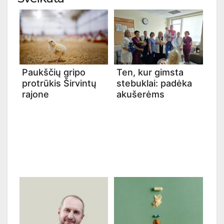
Paukščių gripo
Ten, kur gimsta
protrūkis Širvintų
stebuklai: padėka
rajone
akušerėms