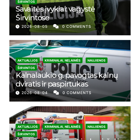
ŠIRVINTOS
Savaitės įvykiai: vagystė
Širvintose
2026-08-05
0 COMMENTS
AKTUALIJOS
KRIMINALAI, NELAIMĖS
NAUJIENOS
ŠIRVINTOS
Kalnalaukio g. pavogtas kalnų
dviratis ir paspirtukas
2026-08-04
0 COMMENTS
AKTUALIJOS
KRIMINALAI, NELAIMĖS
NAUJIENOS
ŠIRVINTOS