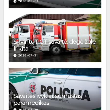
2026-08-04
Širvintų PGT savaitė: degė žolė
ir kita
2026-07-31
Savaitės įvykiai: sumuštas
paramedikas
2026-07-29