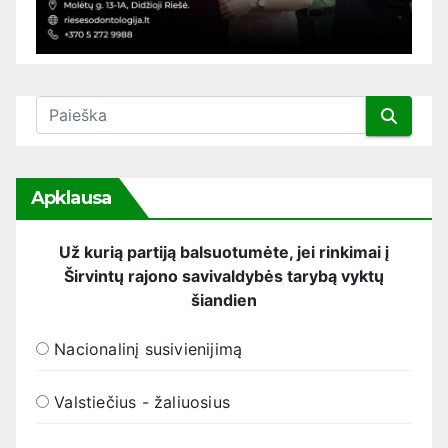
Apklausa
Už kurią partiją balsuotumėte, jei rinkimai į
Širvintų rajono savivaldybės tarybą vyktų
šiandien
Nacionalinį susivienijimą
Valstiečius - žaliuosius