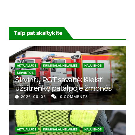
Taip pat skaitykite
AKTUALIJOS
KRIMINALAI, NELAIMĖS
NAUJIENOS
ŠIRVINTOS
Širvintų PGT savaitė: išleisti
užsitrenkę patalpoje žmonės
2026-08-05
0 COMMENTS
AKTUALIJOS
KRIMINALAI, NELAIMĖS
NAUJIENOS