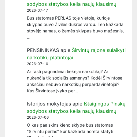
sodybos statybos kelia naujų klausimų
2026-07-17
Bus statomas PERLAS toje vietoje, kurioje
sklypas buvo Živilės dukros vardu. Ten kažkada
stovėjo namas, o žemės sklypas buvo mažesnis,
…
PENSININKAS
apie
Širvintų rajone sulaikyti
narkotikų platintojai
2026-07-10
Ar rasti pagrindiniai tiekėjai narkotikų? Ar
nukenčia tik socialūs asmenys? Kodėl Širvintose
anksčiau nebuvo narkotikų perpardavinėtojai?
Kas Širvintose įvyko per…
Istorijos mokytojas
apie
Ištaigingos Pinskų
sodybos statybos kelia naujų klausimų
2026-07-06
O kas paaiskins kieno sklype bus statomas
"Sirvintu perlas" kur kazkada noreta statyti