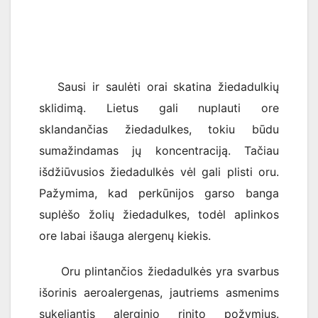
Sausi ir saulėti orai skatina žiedadulkių
sklidimą. Lietus gali nuplauti ore
sklandančias žiedadulkes, tokiu būdu
sumažindamas jų koncentraciją. Tačiau
išdžiūvusios žiedadulkės vėl gali plisti oru.
Pažymima, kad perkūnijos garso banga
suplėšo žolių žiedadulkes, todėl aplinkos
ore labai išauga alergenų kiekis.
Oru plintančios žiedadulkės yra svarbus
išorinis aeroalergenas, jautriems asmenims
sukeliantis alerginio rinito požymius.