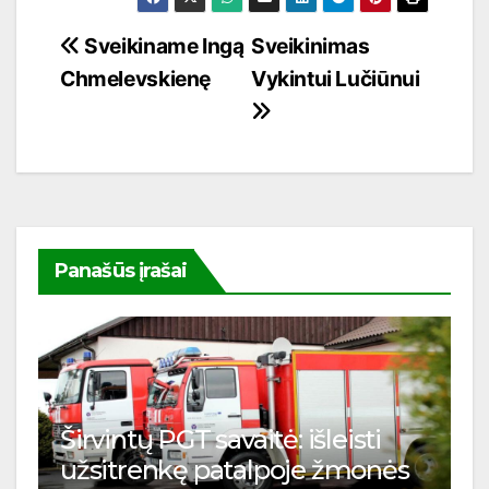
Navigacija
Sveikiname Ingą
Sveikinimas
Chmelevskienę
Vykintui Lučiūnui
tarp
įrašų
Panašūs įrašai
Širvintų PGT savaitė: išleisti
užsitrenkę patalpoje žmonės