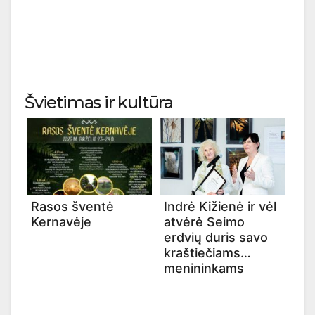
Švietimas ir kultūra
Rasos šventė
Indrė Kižienė ir vėl
Kernavėje
atvėrė Seimo
erdvių duris savo
kraštiečiams
menininkams