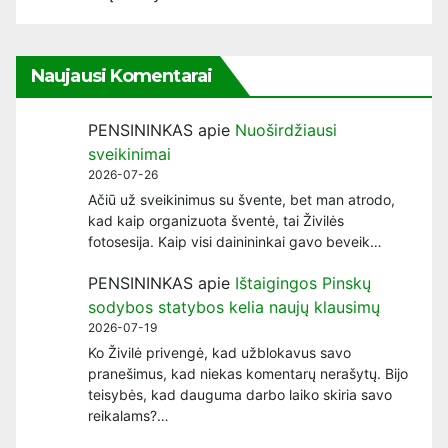
Naujausi Komentarai
PENSININKAS
apie
Nuoširdžiausi
sveikinimai
2026-07-26
Ačiū už sveikinimus su švente, bet man atrodo,
kad kaip organizuota šventė, tai Živilės
fotosesija. Kaip visi dainininkai gavo beveik…
PENSININKAS
apie
Ištaigingos Pinskų
sodybos statybos kelia naujų klausimų
2026-07-19
Ko Živilė privengė, kad užblokavus savo
pranešimus, kad niekas komentarų nerašytų. Bijo
teisybės, kad dauguma darbo laiko skiria savo
reikalams?…