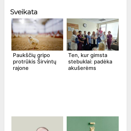
Sveikata
Paukščių gripo
Ten, kur gimsta
protrūkis Širvintų
stebuklai: padėka
rajone
akušerėms