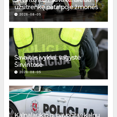
užsitrenkę patalpoje žmonės
2026-08-05
Savaitės įvykiai: vagystė
Širvintose
2026-08-05
Kalnalaukio g. pavogtas kalnų