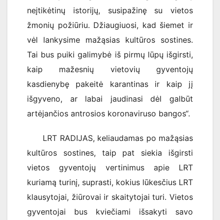
neįtikėtinų istorijų, susipažinę su vietos
žmonių požiūriu. Džiaugiuosi, kad šiemet ir
vėl lankysime mažąsias kultūros sostines.
Tai bus puiki galimybė iš pirmų lūpų išgirsti,
kaip mažesnių vietovių gyventojų
kasdienybę pakeitė karantinas ir kaip jį
išgyveno, ar labai jaudinasi dėl galbūt
artėjančios antrosios koronaviruso bangos“.
LRT RADIJAS, keliaudamas po mažąsias
kultūros sostines, taip pat siekia išgirsti
vietos gyventojų vertinimus apie LRT
kuriamą turinį, suprasti, kokius lūkesčius LRT
klausytojai, žiūrovai ir skaitytojai turi. Vietos
gyventojai bus kviečiami išsakyti savo