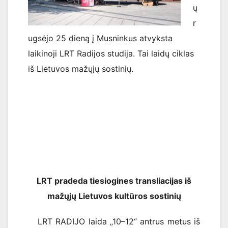
ų
r
ugsėjo 25 dieną į Musninkus atvyksta
laikinoji LRT Radijos studija. Tai laidų ciklas
iš Lietuvos mažųjų sostinių.
LRT pradeda tiesiogines transliacijas iš
mažųjų Lietuvos kultūros sostinių
LRT RADIJO laida „10–12“ antrus metus iš