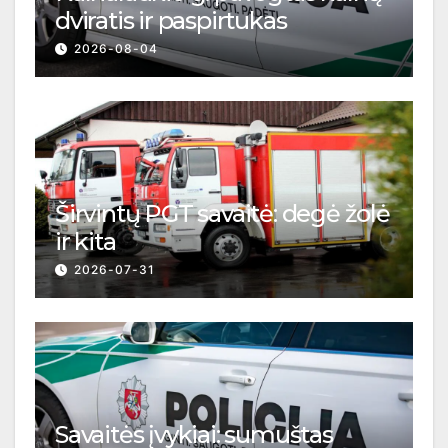
dviratis ir paspirtukas
2026-08-04
Širvintų PGT savaitė: degė žolė
ir kita
2026-07-31
Savaitės įvykiai: sumuštas