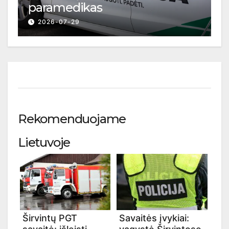
paramedikas
2026-07-29
Rekomenduojame
Lietuvoje
Širvintų PGT
Savaitės įvykiai: