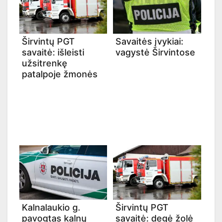
Širvintų PGT
Savaitės įvykiai:
savaitė: išleisti
vagystė Širvintose
užsitrenkę
patalpoje žmonės
Kalnalaukio g.
Širvintų PGT
pavogtas kalnų
savaitė: degė žolė