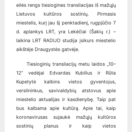
eilės rengs tiesiogines transliacijas iš mažųjų
Lietuvos kultūros sostinių. Pirmasis
miestelis, kurį jau šį penktadienį, rugpjūčio 7
d. aplankys LRT, yra Lekėčiai (Šakių r.) –
laikina LRT RADIJO studija įsikurs miestelio
aikštėje Draugystės gatvėje.
Tiesioginių transliacijų metu laidos „10–
12“ vedėjai Edvardas Kubilius ir Rūta
Kupetytė kalbins vietos gyventojus,
verslininkus, savivaldybių atstovus apie
miestelio aktualijas ir kasdienybę. Taip pat
bus kalbama apie kultūrą. Apie tai, kaip
koronavirusas sujaukė mažųjų kultūros
sostinių planus ir kaip vietos