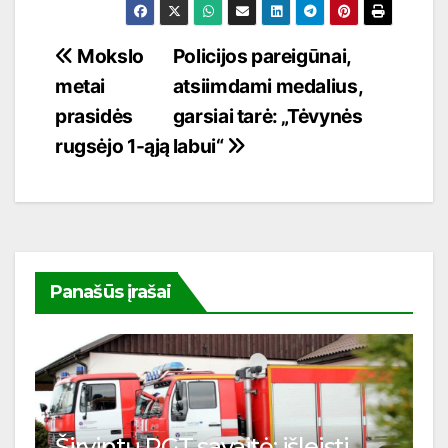
Navigacija
Mokslo
Policijos pareigūnai,
metai
atsiimdami medalius,
tarp
prasidės
garsiai tarė: „Tėvynės
įrašų
rugsėjo 1-ąją
labui“
Panašūs įrašai
Širvintų PGT savaitė: išleisti