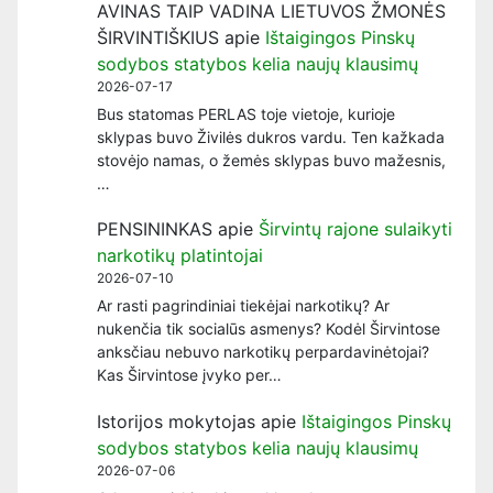
AVINAS TAIP VADINA LIETUVOS ŽMONĖS
ŠIRVINTIŠKIUS
apie
Ištaigingos Pinskų
sodybos statybos kelia naujų klausimų
2026-07-17
Bus statomas PERLAS toje vietoje, kurioje
sklypas buvo Živilės dukros vardu. Ten kažkada
stovėjo namas, o žemės sklypas buvo mažesnis,
…
PENSININKAS
apie
Širvintų rajone sulaikyti
narkotikų platintojai
2026-07-10
Ar rasti pagrindiniai tiekėjai narkotikų? Ar
nukenčia tik socialūs asmenys? Kodėl Širvintose
anksčiau nebuvo narkotikų perpardavinėtojai?
Kas Širvintose įvyko per…
Istorijos mokytojas
apie
Ištaigingos Pinskų
sodybos statybos kelia naujų klausimų
2026-07-06