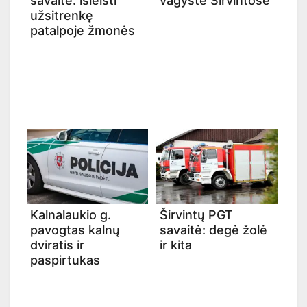
savaitė: išleisti
vagystė Širvintose
užsitrenkę
patalpoje žmonės
Kalnalaukio g.
Širvintų PGT
pavogtas kalnų
savaitė: degė žolė
dviratis ir
ir kita
paspirtukas