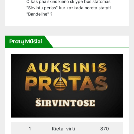
O kas paaiskins kieno sklype bus statomas
"Sirvintu perlas" kur kazkada noreta statyti
"Bandeline" ?
Protų Mūšiai
1
Kietai virti
870