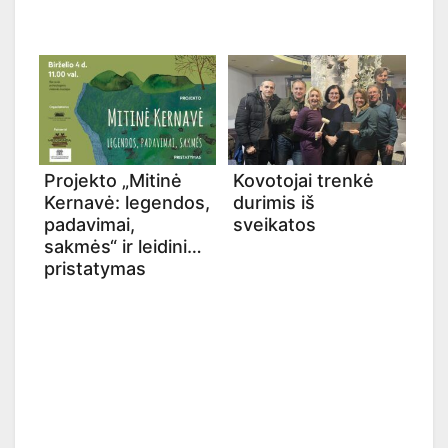
Projekto „Mitinė
Kovotojai trenkė
Kernavė: legendos,
durimis iš
padavimai,
sveikatos
sakmės“ ir leidinio
pristatymas