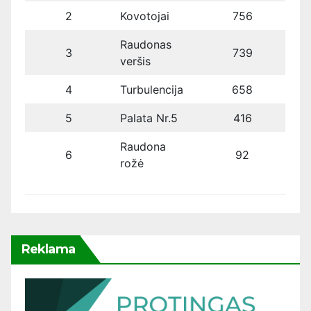
2
Kovotojai
756
Raudonas
3
739
veršis
4
Turbulencija
658
5
Palata Nr.5
416
Raudona
6
92
rožė
Reklama