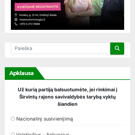
Apklausa
Už kurią partiją balsuotumėte, jei rinkimai į
Širvintų rajono savivaldybės tarybą vyktų
šiandien
Nacionalinį susivienijimą
Valstiečius - žaliuosius