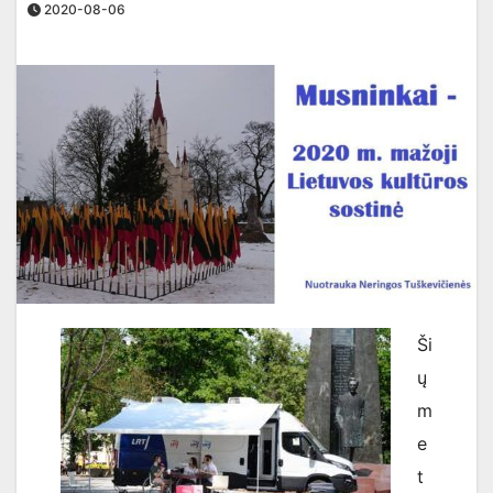
2020-08-06
Ši
ų
m
e
t