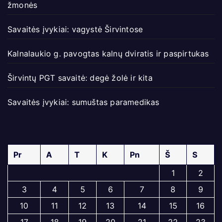
žmonės
Savaitės įvykiai: vagystė Širvintose
Kalnalaukio g. pavogtas kalnų dviratis ir paspirtukas
Širvintų PGT savaitė: degė žolė ir kita
Savaitės įvykiai: sumuštas paramedikas
Pr
A
T
K
Pn
Š
S
1
2
3
4
5
6
7
8
9
10
11
12
13
14
15
16
17
18
19
20
21
22
23