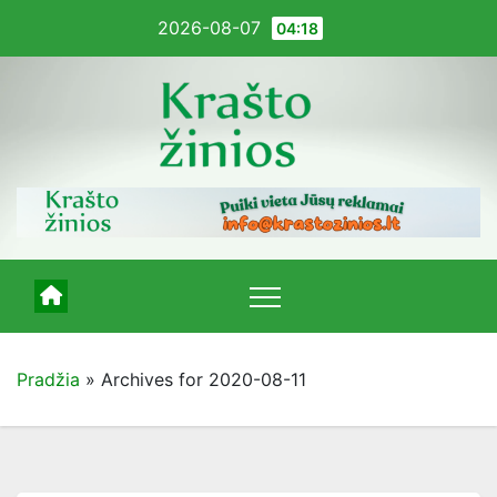
Pereiti
2026-08-07
04:18
į
turinį
Pradžia
»
Archives for 2020-08-11