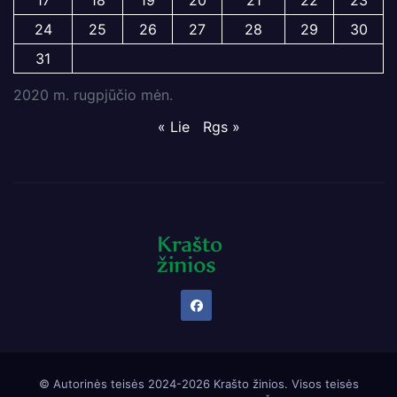
24
25
26
27
28
29
30
31
2020 m. rugpjūčio mėn.
« Lie
Rgs »
© Autorinės teisės 2024-2026 Krašto žinios. Visos teisės