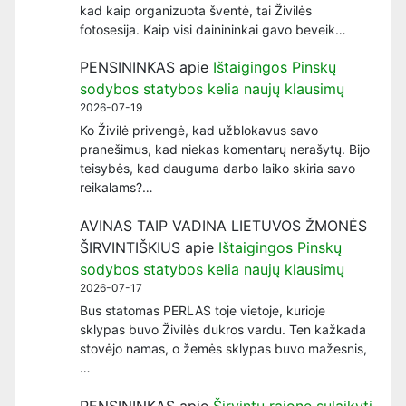
kad kaip organizuota šventė, tai Živilės
fotosesija. Kaip visi dainininkai gavo beveik…
PENSININKAS
apie
Ištaigingos Pinskų
sodybos statybos kelia naujų klausimų
2026-07-19
Ko Živilė privengė, kad užblokavus savo
pranešimus, kad niekas komentarų nerašytų. Bijo
teisybės, kad dauguma darbo laiko skiria savo
reikalams?…
AVINAS TAIP VADINA LIETUVOS ŽMONĖS
ŠIRVINTIŠKIUS
apie
Ištaigingos Pinskų
sodybos statybos kelia naujų klausimų
2026-07-17
Bus statomas PERLAS toje vietoje, kurioje
sklypas buvo Živilės dukros vardu. Ten kažkada
stovėjo namas, o žemės sklypas buvo mažesnis,
…
PENSININKAS
apie
Širvintų rajone sulaikyti