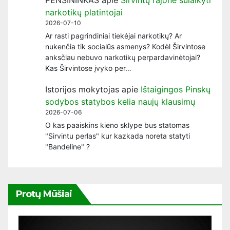
narkotikų platintojai
2026-07-10
Ar rasti pagrindiniai tiekėjai narkotikų? Ar
nukenčia tik socialūs asmenys? Kodėl Širvintose
anksčiau nebuvo narkotikų perpardavinėtojai?
Kas Širvintose įvyko per…
Istorijos mokytojas
apie
Ištaigingos Pinskų
sodybos statybos kelia naujų klausimų
2026-07-06
O kas paaiskins kieno sklype bus statomas
"Sirvintu perlas" kur kazkada noreta statyti
"Bandeline" ?
Protų Mūšiai