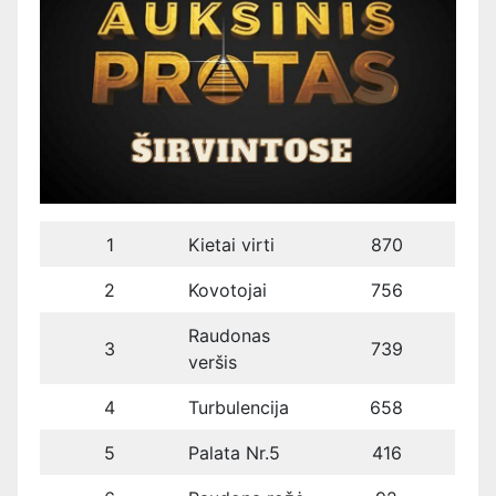
1
Kietai virti
870
2
Kovotojai
756
Raudonas
3
739
veršis
4
Turbulencija
658
5
Palata Nr.5
416