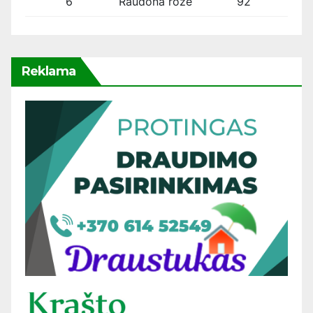
6
Raudona rožė
92
Reklama