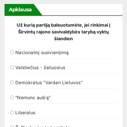
Apklausa
Už kurią partiją balsuotumėte, jei rinkimai į
Širvintų rajono savivaldybės tarybą vyktų
šiandien
Nacionalinį susivienijimą
Valstiečius - žaliuosius
Demokratus "Vardan Lietuvos"
"Nemuno aušrą"
Liberalus