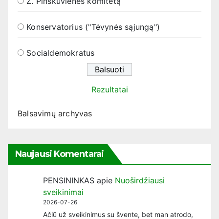
Ž. Pinskuvienės komitetą
Konservatorius ("Tėvynės sąjungą")
Socialdemokratus
Rezultatai
Balsavimų archyvas
Naujausi Komentarai
PENSININKAS
apie
Nuoširdžiausi
sveikinimai
2026-07-26
Ačiū už sveikinimus su švente, bet man atrodo,