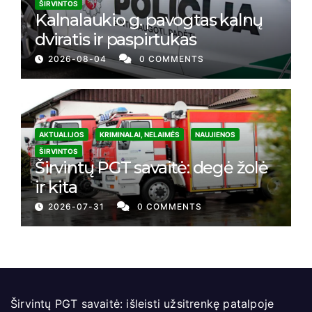
ŠIRVINTOS
Kalnalaukio g. pavogtas kalnų
dviratis ir paspirtukas
2026-08-04
0 COMMENTS
AKTUALIJOS
KRIMINALAI, NELAIMĖS
NAUJIENOS
ŠIRVINTOS
Širvintų PGT savaitė: degė žolė
ir kita
2026-07-31
0 COMMENTS
Širvintų PGT savaitė: išleisti užsitrenkę patalpoje