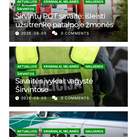
AKTUALIJOS
KRIMINALAI, NELAIMĖS
NAUJIENOS
ŠIRVINTOS
Širvintų PGT savaitė: išleisti
užsitrenkę patalpoje žmonės
2026-08-05
0 COMMENTS
AKTUALIJOS
KRIMINALAI, NELAIMĖS
NAUJIENOS
ŠIRVINTOS
Savaitės įvykiai: vagystė
Širvintose
2026-08-05
0 COMMENTS
AKTUALIJOS
KRIMINALAI, NELAIMĖS
NAUJIENOS