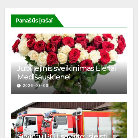
Panašūs įrašai
Jubiliejinis sveikinimas Elenai
Medišauskienei
2026-08-08
Širvintų PGT savaitė: išleisti