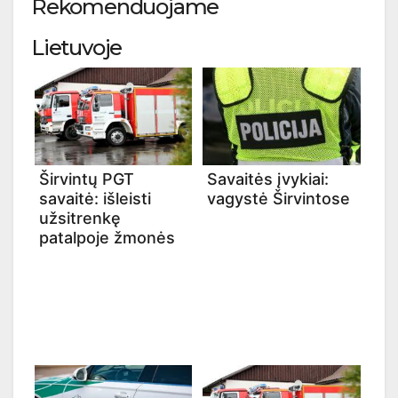
Rekomenduojame
Lietuvoje
Širvintų PGT
Savaitės įvykiai:
savaitė: išleisti
vagystė Širvintose
užsitrenkę
patalpoje žmonės