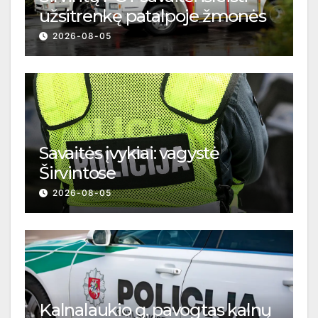
užsitrenkę patalpoje žmonės
2026-08-05
Savaitės įvykiai: vagystė
Širvintose
2026-08-05
Kalnalaukio g. pavogtas kalnų