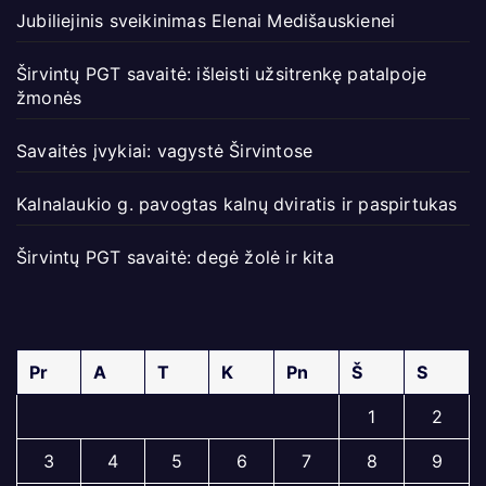
Jubiliejinis sveikinimas Elenai Medišauskienei
Širvintų PGT savaitė: išleisti užsitrenkę patalpoje
žmonės
Savaitės įvykiai: vagystė Širvintose
Kalnalaukio g. pavogtas kalnų dviratis ir paspirtukas
Širvintų PGT savaitė: degė žolė ir kita
Pr
A
T
K
Pn
Š
S
1
2
3
4
5
6
7
8
9