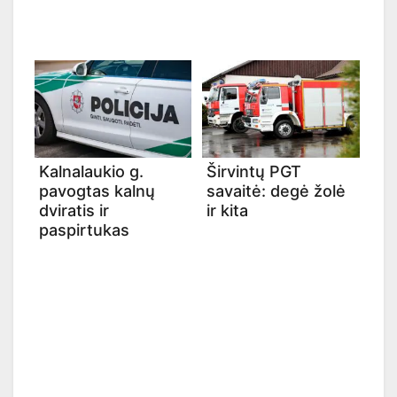
Kalnalaukio g.
Širvintų PGT
pavogtas kalnų
savaitė: degė žolė
dviratis ir
ir kita
paspirtukas