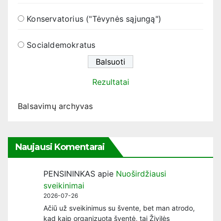
Konservatorius ("Tėvynės sąjungą")
Socialdemokratus
Rezultatai
Balsavimų archyvas
Naujausi Komentarai
PENSININKAS
apie
Nuoširdžiausi
sveikinimai
2026-07-26
Ačiū už sveikinimus su švente, bet man atrodo,
kad kaip organizuota šventė, tai Živilės