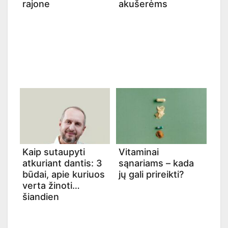
rajone
akušerėms
Kaip sutaupyti
Vitaminai
atkuriant dantis: 3
sąnariams – kada
būdai, apie kuriuos
jų gali prireikti?
verta žinoti
šiandien