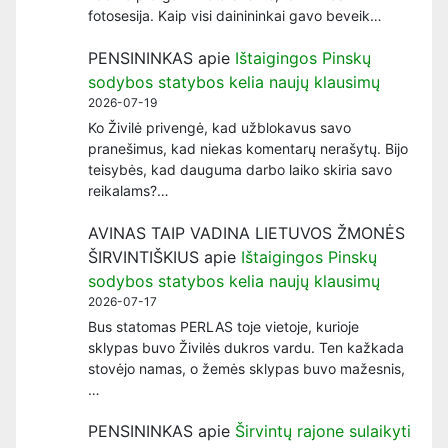
fotosesija. Kaip visi dainininkai gavo beveik…
PENSININKAS
apie
Ištaigingos Pinskų
sodybos statybos kelia naujų klausimų
2026-07-19
Ko Živilė privengė, kad užblokavus savo
pranešimus, kad niekas komentarų nerašytų. Bijo
teisybės, kad dauguma darbo laiko skiria savo
reikalams?…
AVINAS TAIP VADINA LIETUVOS ŽMONĖS
ŠIRVINTIŠKIUS
apie
Ištaigingos Pinskų
sodybos statybos kelia naujų klausimų
2026-07-17
Bus statomas PERLAS toje vietoje, kurioje
sklypas buvo Živilės dukros vardu. Ten kažkada
stovėjo namas, o žemės sklypas buvo mažesnis,
…
PENSININKAS
apie
Širvintų rajone sulaikyti