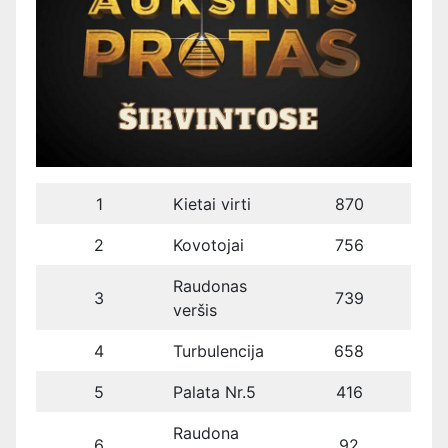
1
Kietai virti
870
2
Kovotojai
756
Raudonas
3
739
veršis
4
Turbulencija
658
5
Palata Nr.5
416
Raudona
6
92