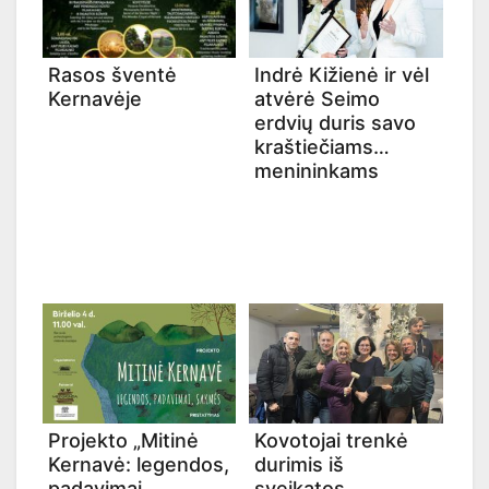
Rasos šventė
Indrė Kižienė ir vėl
Kernavėje
atvėrė Seimo
erdvių duris savo
kraštiečiams
menininkams
Projekto „Mitinė
Kovotojai trenkė
Kernavė: legendos,
durimis iš
padavimai,
sveikatos