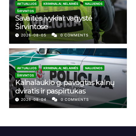
AKTUALIJOS
KRIMINALAI, NELAIMĖS
NAUJIENOS
ŠIRVINTOS
Savaitės įvykiai: vagystė
Širvintose
2026-08-05
0 COMMENTS
AKTUALIJOS
KRIMINALAI, NELAIMĖS
NAUJIENOS
ŠIRVINTOS
Kalnalaukio g. pavogtas kalnų
dviratis ir paspirtukas
2026-08-04
0 COMMENTS