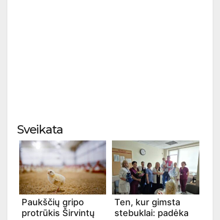
Sveikata
Paukščių gripo
Ten, kur gimsta
protrūkis Širvintų
stebuklai: padėka