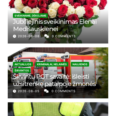
SVEIKINAME, DĖKOJAME
Jubiliejinis sveikinimas Elenai
Medišauskienei
2026-08-08
0 COMMENTS
AKTUALIJOS
KRIMINALAI, NELAIMĖS
NAUJIENOS
ŠIRVINTOS
Širvintų PGT savaitė: išleisti
užsitrenkę patalpoje žmonės
2026-08-05
0 COMMENTS