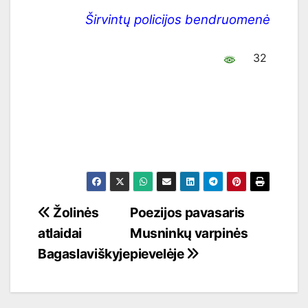
Širvintų policijos bendruomenė
32
Navigacija
Žolinės
Poezijos pavasaris
atlaidai
Musninkų varpinės
tarp
Bagaslaviškyje
pievelėje
įrašų