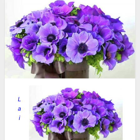
L
a
i