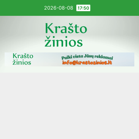
Pereiti
2026-08-08
17:50
į
turinį