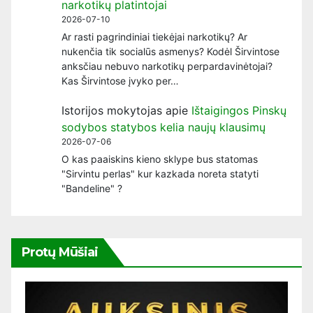
narkotikų platintojai
2026-07-10
Ar rasti pagrindiniai tiekėjai narkotikų? Ar
nukenčia tik socialūs asmenys? Kodėl Širvintose
anksčiau nebuvo narkotikų perpardavinėtojai?
Kas Širvintose įvyko per…
Istorijos mokytojas
apie
Ištaigingos Pinskų
sodybos statybos kelia naujų klausimų
2026-07-06
O kas paaiskins kieno sklype bus statomas
"Sirvintu perlas" kur kazkada noreta statyti
"Bandeline" ?
Protų Mūšiai