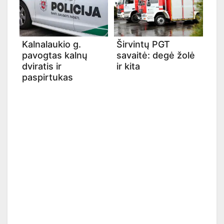
Kalnalaukio g.
Širvintų PGT
pavogtas kalnų
savaitė: degė žolė
dviratis ir
ir kita
paspirtukas