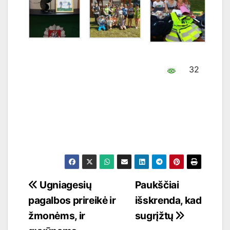
32
Navigacija
Ugniagesių
Paukščiai
pagalbos prireikė ir
išskrenda, kad
tarp
žmonėms, ir
sugrįžtų
įrašų