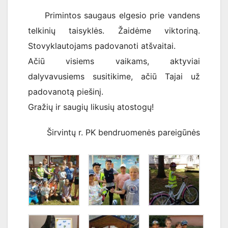
Primintos saugaus elgesio prie vandens
telkinių taisyklės. Žaidėme viktoriną.
Stovyklautojams padovanoti atšvaitai.
Ačiū visiems vaikams, aktyviai
dalyvavusiems susitikime, ačiū Tajai už
padovanotą piešinį.
Gražių ir saugių likusių atostogų!
Širvintų r. PK bendruomenės pareigūnės