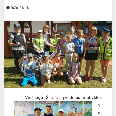
2020-08-18
Viešnagė Širvintų pradinės mokyklos
v
ai