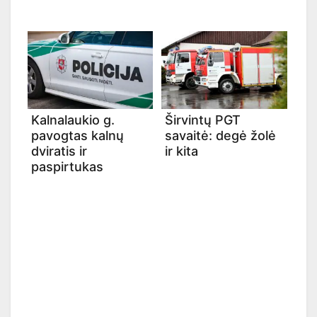
Kalnalaukio g.
Širvintų PGT
pavogtas kalnų
savaitė: degė žolė
dviratis ir
ir kita
paspirtukas