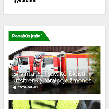
gyvūnams
Panašūs įrašai
Širvintų PGT savaitė: išleisti
užsitrenkę patalpoje žmonės
2026-08-05