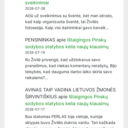
sveikinimai
2026-07-26
Ačiū už sveikinimus su švente, bet man atrodo,
kad kaip organizuota šventė, tai Živilės
fotosesija. Kaip visi dainininkai gavo beveik…
PENSININKAS
apie
Ištaigingos Pinskų
sodybos statybos kelia naujų klausimų
2026-07-19
Ko Živilė privengė, kad užblokavus savo
pranešimus, kad niekas komentarų nerašytų. Bijo
teisybės, kad dauguma darbo laiko skiria savo
reikalams?…
AVINAS TAIP VADINA LIETUVOS ŽMONĖS
ŠIRVINTIŠKIUS
apie
Ištaigingos Pinskų
sodybos statybos kelia naujų klausimų
2026-07-17
Bus statomas PERLAS toje vietoje, kurioje
sklypas buvo Živilės dukros vardu. Ten kažkada