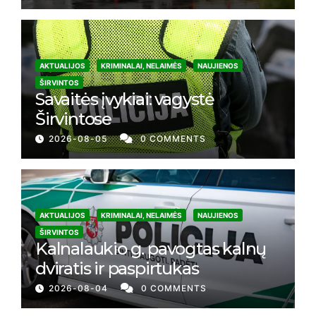
AKTUALIJOS
KRIMINALAI, NELAIMĖS
NAUJIENOS
ŠIRVINTOS
Savaitės įvykiai: vagystė
Širvintose
2026-08-05
0 COMMENTS
AKTUALIJOS
KRIMINALAI, NELAIMĖS
NAUJIENOS
ŠIRVINTOS
Kalnalaukio g. pavogtas kalnų
dviratis ir paspirtukas
2026-08-04
0 COMMENTS