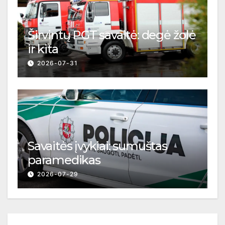
Širvintų PGT savaitė: degė žolė
ir kita
2026-07-31
Savaitės įvykiai: sumuštas
paramedikas
2026-07-29