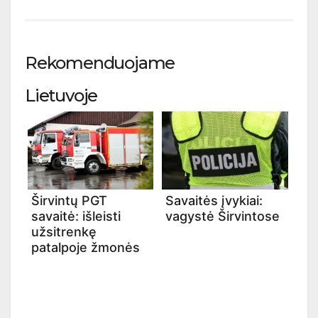
Rekomenduojame
Lietuvoje
Širvintų PGT
Savaitės įvykiai:
savaitė: išleisti
vagystė Širvintose
užsitrenkę
patalpoje žmonės