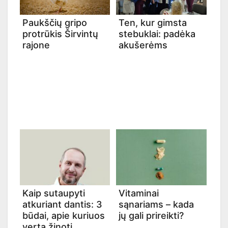
Paukščių gripo
Ten, kur gimsta
protrūkis Širvintų
stebuklai: padėka
rajone
akušerėms
Kaip sutaupyti
Vitaminai
atkuriant dantis: 3
sąnariams – kada
būdai, apie kuriuos
jų gali prireikti?
verta žinoti