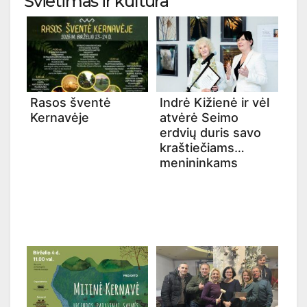
Švietimas ir kultūra
Rasos šventė
Indrė Kižienė ir vėl
Kernavėje
atvėrė Seimo
erdvių duris savo
kraštiečiams
menininkams