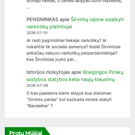
stovėjo namas, o žemės sklypas buvo mažesnis,
…
PENSININKAS
apie
Širvintų rajone sulaikyti
narkotikų platintojai
2026-07-10
Ar rasti pagrindiniai tiekėjai narkotikų? Ar
nukenčia tik socialūs asmenys? Kodėl Širvintose
anksčiau nebuvo narkotikų perpardavinėtojai?
Kas Širvintose įvyko per…
Istorijos mokytojas
apie
Ištaigingos Pinskų
sodybos statybos kelia naujų klausimų
2026-07-06
O kas paaiskins kieno sklype bus statomas
"Sirvintu perlas" kur kazkada noreta statyti
"Bandeline" ?
Protų Mūšiai