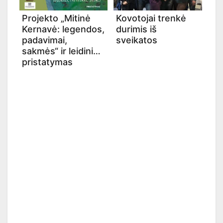
Projekto „Mitinė
Kovotojai trenkė
Kernavė: legendos,
durimis iš
padavimai,
sveikatos
sakmės“ ir leidinio
pristatymas