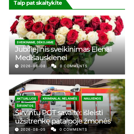
Taip pat skaitykite
SVEIKINAME, DĖKOJAME
Jubiliejinis sveikinimas Elenai
Medišauskienei
2026-08-08
0 COMMENTS
AKTUALIJOS
KRIMINALAI, NELAIMĖS
NAUJIENOS
ŠIRVINTOS
Širvintų PGT savaitė: išleisti
užsitrenkę patalpoje žmonės
2026-08-05
0 COMMENTS