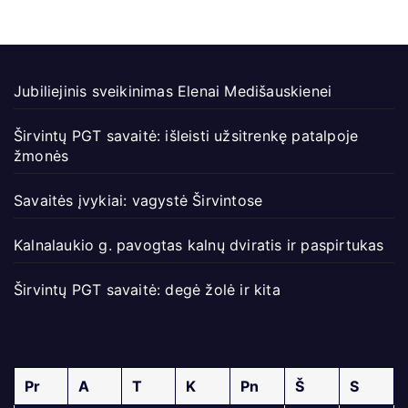
Jubiliejinis sveikinimas Elenai Medišauskienei
Širvintų PGT savaitė: išleisti užsitrenkę patalpoje
žmonės
Savaitės įvykiai: vagystė Širvintose
Kalnalaukio g. pavogtas kalnų dviratis ir paspirtukas
Širvintų PGT savaitė: degė žolė ir kita
Pr
A
T
K
Pn
Š
S