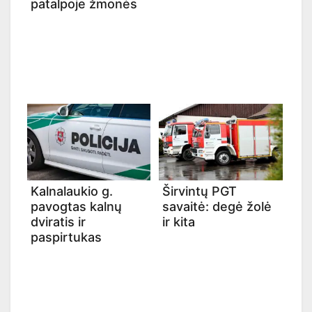
patalpoje žmonės
Kalnalaukio g.
Širvintų PGT
pavogtas kalnų
savaitė: degė žolė
dviratis ir
ir kita
paspirtukas