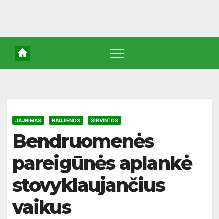
JAUNIMAS
NAUJIENOS
ŠIRVINTOS
Bendruomenės
pareigūnės aplankė
stovyklaujančius
vaikus