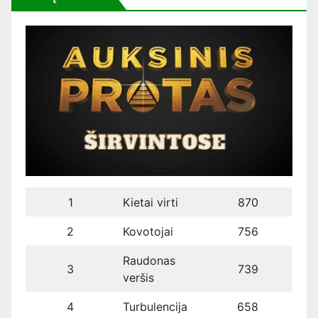
1
Kietai virti
870
2
Kovotojai
756
Raudonas
3
739
veršis
4
Turbulencija
658