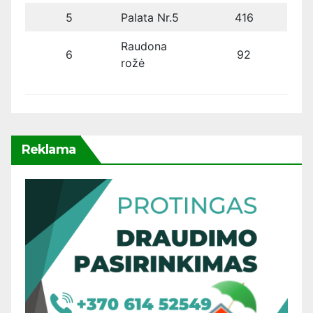
5
Palata Nr.5
416
Raudona
6
92
rožė
Reklama