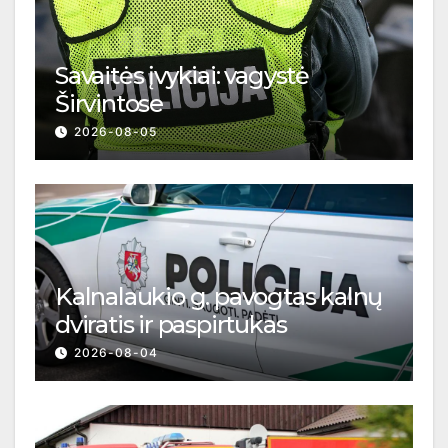
Savaitės įvykiai: vagystė
Širvintose
2026-08-05
Kalnalaukio g. pavogtas kalnų
dviratis ir paspirtukas
2026-08-04