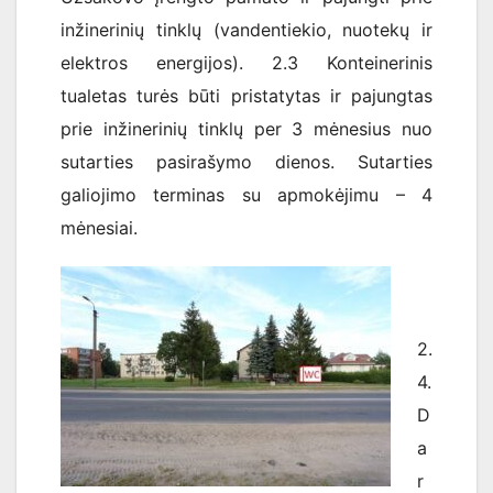
inžinerinių tinklų (vandentiekio, nuotekų ir
elektros energijos). 2.3 Konteinerinis
tualetas turės būti pristatytas ir pajungtas
prie inžinerinių tinklų per 3 mėnesius nuo
sutarties pasirašymo dienos. Sutarties
galiojimo terminas su apmokėjimu – 4
mėnesiai.
2.
4.
D
a
r