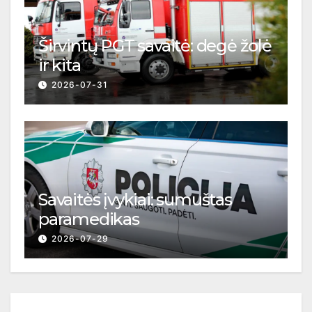
Širvintų PGT savaitė: degė žolė
ir kita
2026-07-31
Savaitės įvykiai: sumuštas
paramedikas
2026-07-29