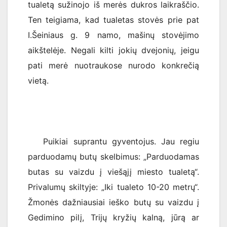
tualetą sužinojo iš merės dukros laikraščio.
Ten teigiama, kad tualetas stovės prie pat
I.Šeiniaus g. 9 namo, mašinų stovėjimo
aikštelėje. Negali kilti jokių dvejonių, jeigu
pati merė nuotraukose nurodo konkrečią
vietą.
Puikiai suprantu gyventojus. Jau regiu
parduodamų butų skelbimus: „Parduodamas
butas su vaizdu į viešąjį miesto tualetą“.
Privalumų skiltyje: „Iki tualeto 10-20 metrų“.
Žmonės dažniausiai ieško butų su vaizdu į
Gedimino pilį, Trijų kryžių kalną, jūrą ar