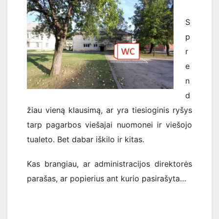
S
p
r
e
n
d
žiau vieną klausimą, ar yra tiesioginis ryšys
tarp pagarbos viešajai nuomonei ir viešojo
tualeto. Bet dabar iškilo ir kitas.
Kas brangiau, ar administracijos direktorės
parašas, ar popierius ant kurio pasirašyta…