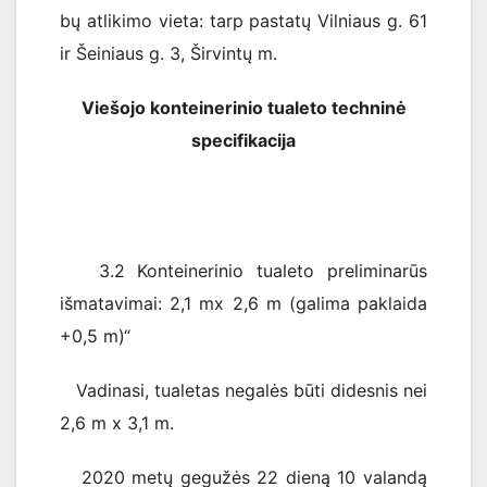
bų atlikimo vieta: tarp pastatų Vilniaus g. 61
ir Šeiniaus g. 3, Širvintų m.
Viešojo konteinerinio tualeto techninė
specifikacija
3.2 Konteinerinio tualeto preliminarūs
išmatavimai: 2,1 mx 2,6 m (galima paklaida
+0,5 m)“
Vadinasi, tualetas negalės būti didesnis nei
2,6 m x 3,1 m.
2020 metų gegužės 22 dieną 10 valandą