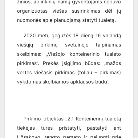
žinios, aplinkinių namų gyventojams nebuvo
organizuotas viešas susirinkimas dėl jų
nuomonės apie planuojamą statyti tualetą.
2020 metų gegužės 18 dieną 16 valandą
viešųjų pirkimų svetainėje talpinamas
skelbimas: „Viešojo konteinerinio tualeto
pirkimas“. Prekės įsigijimo būdas: „mažos
vertes viešasis pirkimas (toliau – pirkimas)
vykdomas skelbiamos apklausos būdu“.
Pirkimo objektas „2.1 Konteinerinį tualetą
tiekėjas turės pristatyti, pastatyti ant
Užsakovo įrengto pamato ir pajungti prie