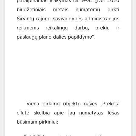
patalpinamas įsakymas Nr. 9-92 „Dėl 2020
biudžetiniais metais numatomų pirkti
Širvintų rajono savivaldybės administracijos
reikmėms reikalingų darbų, prekių ir
paslaugų plano dalies papildymo“.
Viena pirkimo objekto rūšies „Prekės“
eilutė skelbia apie jau numatytas lėšas
būsimam pirkiniui: