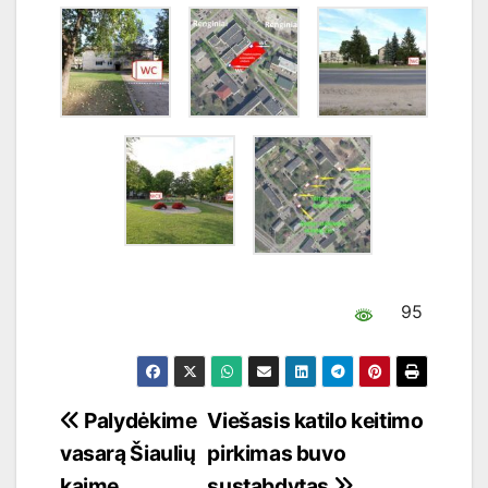
95
Navigacija
Palydėkime
Viešasis katilo keitimo
vasarą Šiaulių
pirkimas buvo
tarp
kaime
sustabdytas