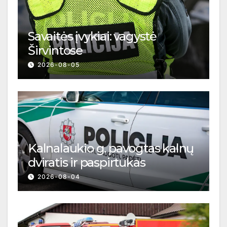
Savaitės įvykiai: vagystė
Širvintose
2026-08-05
Kalnalaukio g. pavogtas kalnų
dviratis ir paspirtukas
2026-08-04