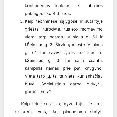
konteinerinis tualetas. Iki sutarties
pabaigos liko 4 dienos.
Kaip techninėse sąlygose ir sutartyje
griežtai nurodyta, tualeto montavimo
vieta: tarp pastatų Vilniaus g. 61 ir
I.Šeiniaus g. 3, Širvintų mieste. Vilniaus
g. 61 tai savivaldybės pastatas, o
I.Šeiniaus g. 3, tai šalia esantis
kampinis namas prie pat knygyno.
Vieta tarp jų, tai ta vieta, kur anksčiau
buvo „Socialistinio darbo didvyrių
garbės lenta“.
Kaip teigė susirinkę gyventojai, jie apie
konkrečią vietą, kur planuojama statyti