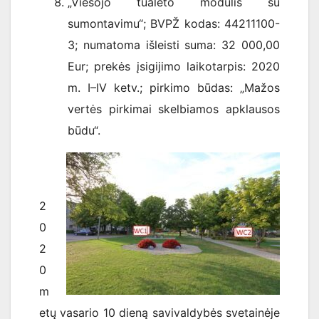
„Viešojo tualeto modulis su
sumontavimu“; BVPŽ kodas: 44211100-
3; numatoma išleisti suma: 32 000,00
Eur; prekės įsigijimo laikotarpis: 2020
m. I–IV ketv.; pirkimo būdas: „Mažos
vertės pirkimai skelbiamos apklausos
būdu“.
2
0
2
0
m
etų vasario 10 dieną savivaldybės svetainėje