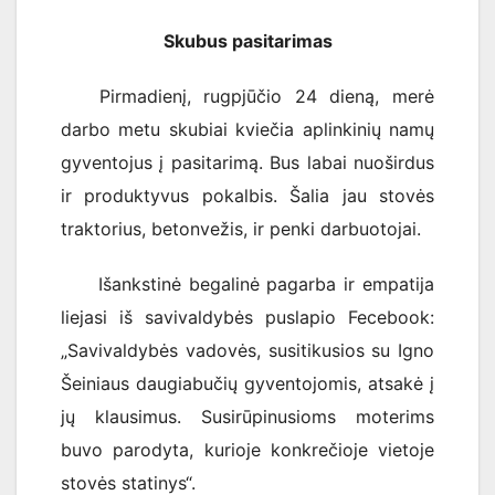
Skubus pasitarimas
Pirmadienį, rugpjūčio 24 dieną, merė
darbo metu skubiai kviečia aplinkinių namų
gyventojus į pasitarimą. Bus labai nuoširdus
ir produktyvus pokalbis. Šalia jau stovės
traktorius, betonvežis, ir penki darbuotojai.
Išankstinė begalinė pagarba ir empatija
liejasi iš savivaldybės puslapio Fecebook:
„Savivaldybės vadovės, susitikusios su Igno
Šeiniaus daugiabučių gyventojomis, atsakė į
jų klausimus. Susirūpinusioms moterims
buvo parodyta, kurioje konkrečioje vietoje
stovės statinys“.