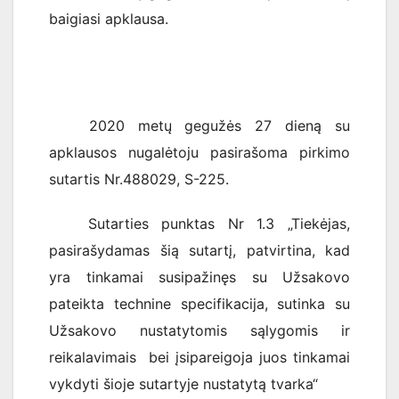
baigiasi apklausa.
2020 metų gegužės 27 dieną su
apklausos nugalėtoju pasirašoma pirkimo
sutartis Nr.488029, S-225.
Sutarties punktas Nr 1.3 „Tiekėjas,
pasirašydamas šią sutartį, patvirtina, kad
yra tinkamai susipažinęs su Užsakovo
pateikta technine specifikacija, sutinka su
Užsakovo nustatytomis sąlygomis ir
reikalavimais bei įsipareigoja juos tinkamai
vykdyti šioje sutartyje nustatytą tvarka“