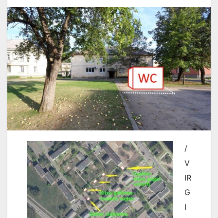
/
V
IR
G
I