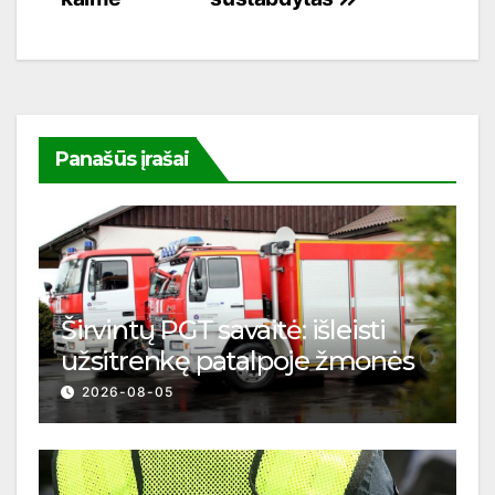
įrašų
Panašūs įrašai
Širvintų PGT savaitė: išleisti
užsitrenkę patalpoje žmonės
2026-08-05