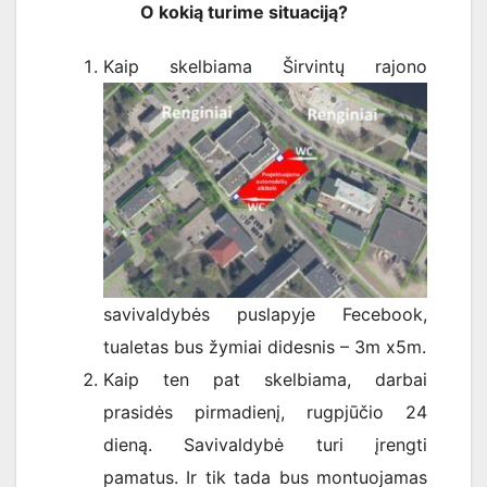
O kokią turime situaciją?
Kaip skelbiama Širvintų rajono
savivaldybės puslapyje Fecebook,
tualetas bus žymiai didesnis – 3m x5m.
Kaip ten pat skelbiama, darbai
prasidės pirmadienį, rugpjūčio 24
dieną. Savivaldybė turi įrengti
pamatus. Ir tik tada bus montuojamas