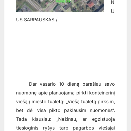
N
IJ
US SARPAUSKAS /
Dar vasario 10 dieną parašiau savo
nuomonę apie planuojamą pirkti konteinerinį
viešąjį miesto tualetą: „Viešą tualetą pirksim,
bet dėl visa pikto paklausim nuomonės“.
Tada klausiau: „Nežinau, ar egzistuoja
tiesioginis ryšys tarp pagarbos viešajai