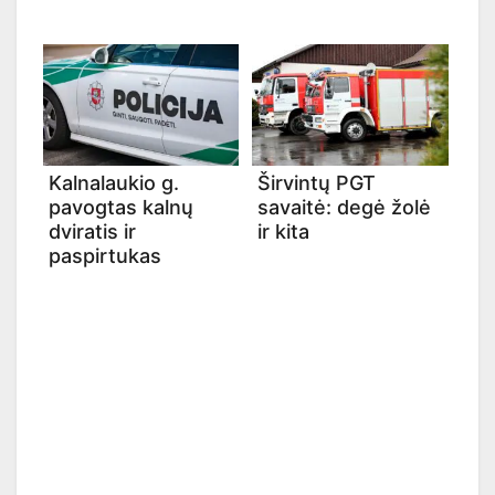
Kalnalaukio g.
Širvintų PGT
pavogtas kalnų
savaitė: degė žolė
dviratis ir
ir kita
paspirtukas