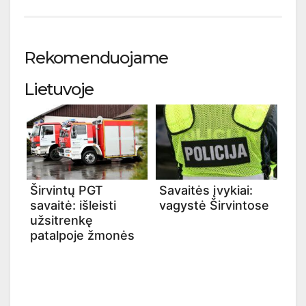
Rekomenduojame
Lietuvoje
Širvintų PGT
Savaitės įvykiai:
savaitė: išleisti
vagystė Širvintose
užsitrenkę
patalpoje žmonės