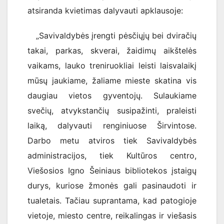
atsiranda kvietimas dalyvauti apklausoje:
„Savivaldybės įrengti pėsčiųjų bei dviračių
takai, parkas, skverai, žaidimų aikštelės
vaikams, lauko treniruokliai leisti laisvalaikį
mūsų jaukiame, žaliame mieste skatina vis
daugiau vietos gyventojų. Sulaukiame
svečių, atvykstančių susipažinti, praleisti
laiką, dalyvauti renginiuose Širvintose.
Darbo metu atviros tiek Savivaldybės
administracijos, tiek Kultūros centro,
Viešosios Igno Šeiniaus bibliotekos įstaigų
durys, kuriose žmonės gali pasinaudoti ir
tualetais. Tačiau suprantama, kad patogioje
vietoje, miesto centre, reikalingas ir viešasis