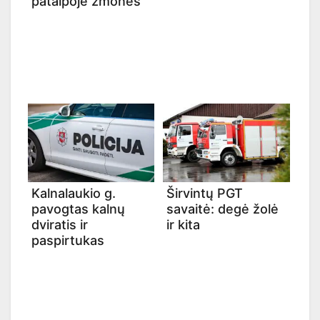
patalpoje žmonės
Kalnalaukio g.
Širvintų PGT
pavogtas kalnų
savaitė: degė žolė
dviratis ir
ir kita
paspirtukas