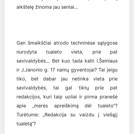
aikštelę žinoma jau seniai…
Gan šmaikščiai atrodo techninėse sąlygose
nurodyta tualeto vieta, prie pat
savivaldybės… Bet kuo tada kalti I.Šeiniaus
ir J.Janonio g. 17 namų gyventojai? Tai jeigu
tiko, bet dabar jau netinka vieta prie
savivaldybės, tai gal tiktų prie pat
redakcijos, kuri taip uoliai ir pirma pranešė
apie „merės apreiškimą dėl tualeto“?
Turėtume: „Redakcija su vaizdu į viešąjį
tualetą“?