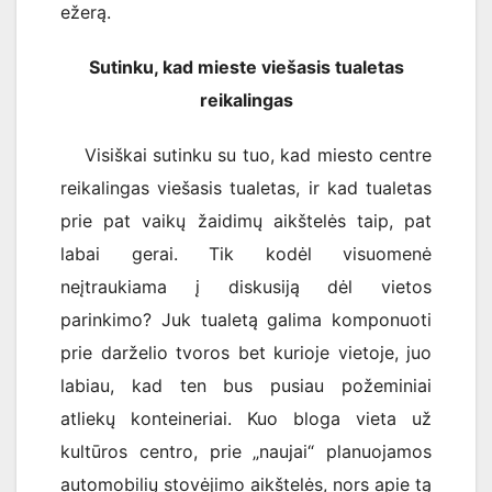
ežerą.
Sutinku, kad mieste viešasis tualetas
reikalingas
Visiškai sutinku su tuo, kad miesto centre
reikalingas viešasis tualetas, ir kad tualetas
prie pat vaikų žaidimų aikštelės taip, pat
labai gerai. Tik kodėl visuomenė
neįtraukiama į diskusiją dėl vietos
parinkimo? Juk tualetą galima komponuoti
prie darželio tvoros bet kurioje vietoje, juo
labiau, kad ten bus pusiau požeminiai
atliekų konteineriai. Kuo bloga vieta už
kultūros centro, prie „naujai“ planuojamos
automobilių stovėjimo aikštelės, nors apie tą