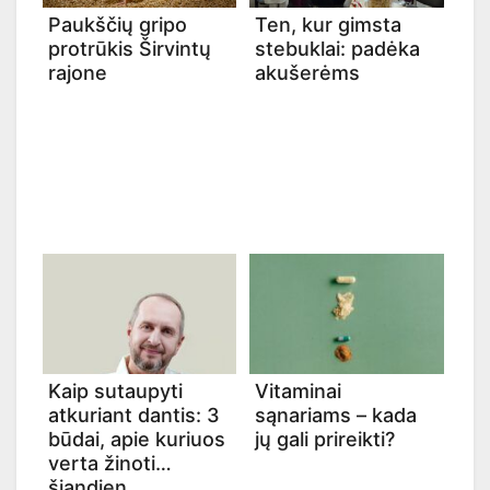
Paukščių gripo
Ten, kur gimsta
protrūkis Širvintų
stebuklai: padėka
rajone
akušerėms
Kaip sutaupyti
Vitaminai
atkuriant dantis: 3
sąnariams – kada
būdai, apie kuriuos
jų gali prireikti?
verta žinoti
šiandien