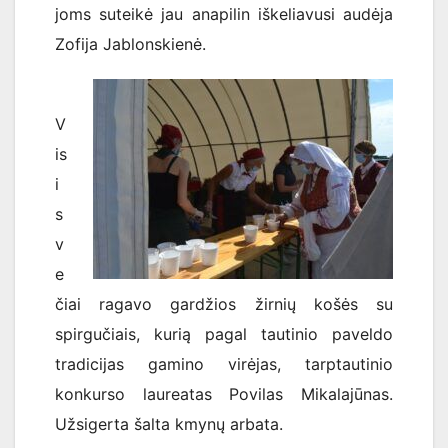
joms suteikė jau anapilin iškeliavusi audėja
Zofija Jablonskienė.
V
is
i
s
v
e
čiai ragavo gardžios žirnių košės su
spirgučiais, kurią pagal tautinio paveldo
tradicijas gamino virėjas, tarptautinio
konkurso laureatas Povilas Mikalajūnas.
Užsigerta šalta kmynų arbata.