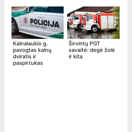
Kalnalaukio g.
Širvintų PGT
pavogtas kalnų
savaitė: degė žolė
dviratis ir
ir kita
paspirtukas