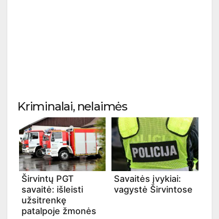
Kriminalai, nelaimės
Širvintų PGT
Savaitės įvykiai:
savaitė: išleisti
vagystė Širvintose
užsitrenkę
patalpoje žmonės