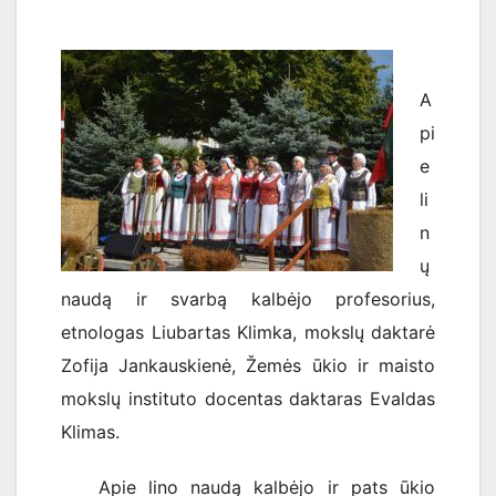
A
pi
e
li
n
ų
naudą ir svarbą kalbėjo profesorius,
etnologas Liubartas Klimka, mokslų daktarė
Zofija Jankauskienė, Žemės ūkio ir maisto
mokslų instituto docentas daktaras Evaldas
Klimas.
Apie lino naudą kalbėjo ir pats ūkio