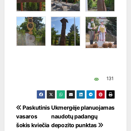
131
Navigacija
Paskutinis
Ukmergėje planuojamas
vasaros
naudotų padangų
tarp
šokis kviečia
depozito punktas
įrašų