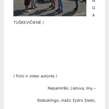
N
G
A
TUŠKEVIČIENĖ /
/ Foto ir video autorės /
Nepamirški, Lietuva, linų –
Stebuklingo, mažo žydro žiedo,