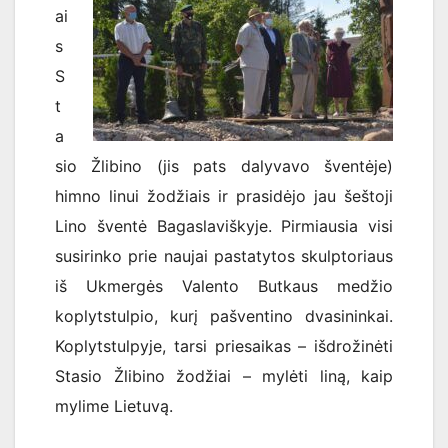
ai
s
S
t
a
sio Žlibino (jis pats dalyvavo šventėje)
himno linui žodžiais ir prasidėjo jau šeštoji
Lino šventė Bagaslaviškyje. Pirmiausia visi
susirinko prie naujai pastatytos skulptoriaus
iš Ukmergės Valento Butkaus medžio
koplytstulpio, kurį pašventino dvasininkai.
Koplytstulpyje, tarsi priesaikas – išdrožinėti
Stasio Žlibino žodžiai – mylėti liną, kaip
mylime Lietuvą.