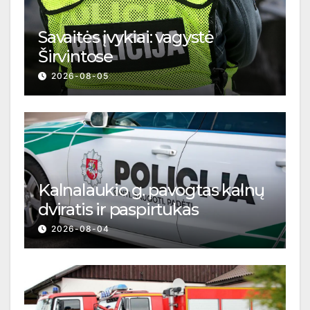
Savaitės įvykiai: vagystė
Širvintose
2026-08-05
Kalnalaukio g. pavogtas kalnų
dviratis ir paspirtukas
2026-08-04