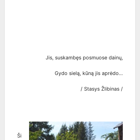
Jis, suskambęs posmuose dainų,
Gydo sielą, kūną jis aprėdo…
/ Stasys Žlibinas /
Ši