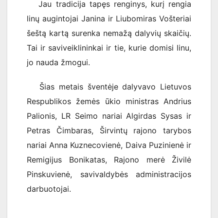
Jau tradicija tapęs renginys, kurį rengia
linų augintojai Janina ir Liubomiras Vošteriai
šeštą kartą surenka nemažą dalyvių skaičių.
Tai ir saviveiklininkai ir tie, kurie domisi linu,
jo nauda žmogui.
Šias metais šventėje dalyvavo Lietuvos
Respublikos žemės ūkio ministras Andrius
Palionis, LR Seimo nariai Algirdas Sysas ir
Petras Čimbaras, Širvintų rajono tarybos
nariai Anna Kuznecovienė, Daiva Puzinienė ir
Remigijus Bonikatas, Rajono merė Živilė
Pinskuvienė, savivaldybės administracijos
darbuotojai.