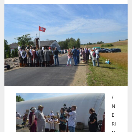
/
N
E
RI