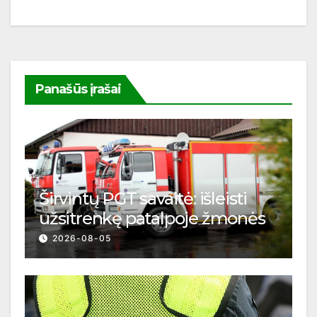
Panašūs įrašai
Širvintų PGT savaitė: išleisti
užsitrenkę patalpoje žmonės
2026-08-05