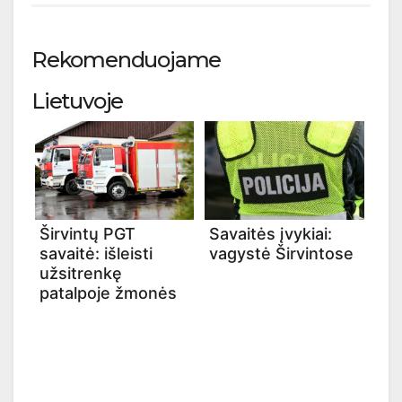
Rekomenduojame
Lietuvoje
Širvintų PGT
Savaitės įvykiai:
savaitė: išleisti
vagystė Širvintose
užsitrenkę
patalpoje žmonės