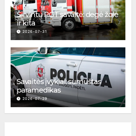
Širvintų PGT savaitė: degė žolė
ir kita
2026-07-31
Savaitės įvykiai: sumuštas
paramedikas
2026-07-29