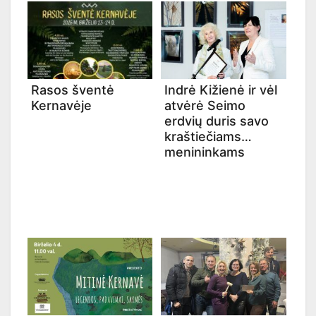
Rasos šventė
Indrė Kižienė ir vėl
Kernavėje
atvėrė Seimo
erdvių duris savo
kraštiečiams
menininkams