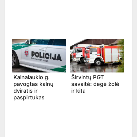
Kalnalaukio g.
Širvintų PGT
pavogtas kalnų
savaitė: degė žolė
dviratis ir
ir kita
paspirtukas