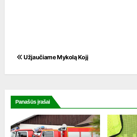
Navigacija
Užjaučiame Mykolą Kojį
tarp
įrašų
Panašūs įrašai