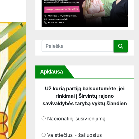
Apklausa
Už kurią partiją balsuotumėte, jei
rinkimai į Širvintų rajono
savivaldybės tarybą vyktų šiandien
Nacionalinį susivienijimą
Valstiečius - žaliuosius