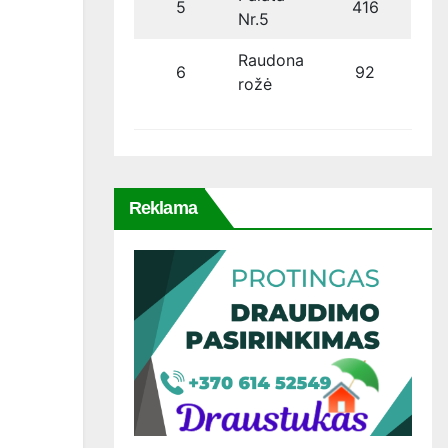
5
416
Nr.5
Raudona
6
92
rožė
Reklama