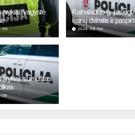
 įvykiai: vagystė
Kalnalaukio g. pavogt
se
kalnų dviratis ir paspir
8-05
2026-08-04
 įvykiai: sumuštas
dikas
-29