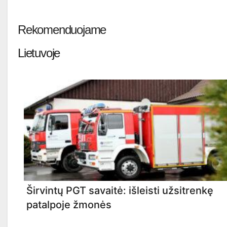
Rekomenduojame
Lietuvoje
Širvintų PGT savaitė: išleisti užsitrenkę
patalpoje žmonės