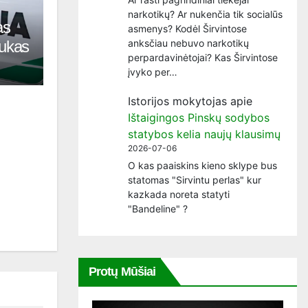
narkotikų? Ar nukenčia tik socialūs
as
asmenys? Kodėl Širvintose
anksčiau nebuvo narkotikų
tukas
perpardavinėtojai? Kas Širvintose
įvyko per…
Istorijos mokytojas
apie
Ištaigingos Pinskų sodybos
statybos kelia naujų klausimų
2026-07-06
O kas paaiskins kieno sklype bus
statomas "Sirvintu perlas" kur
kazkada noreta statyti
"Bandeline" ?
Protų Mūšiai