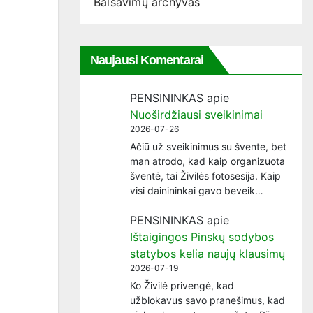
Balsavimų archyvas
Naujausi Komentarai
PENSININKAS
apie
Nuoširdžiausi sveikinimai
2026-07-26
Ačiū už sveikinimus su švente, bet
man atrodo, kad kaip organizuota
šventė, tai Živilės fotosesija. Kaip
visi dainininkai gavo beveik…
PENSININKAS
apie
Ištaigingos Pinskų sodybos
statybos kelia naujų klausimų
2026-07-19
Ko Živilė privengė, kad
užblokavus savo pranešimus, kad