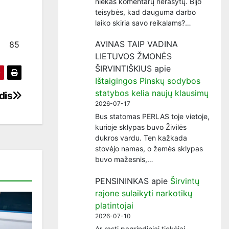
niekas komentarų nerašytų. Bijo
teisybės, kad dauguma darbo
laiko skiria savo reikalams?…
AVINAS TAIP VADINA
85
LIETUVOS ŽMONĖS
ŠIRVINTIŠKIUS
apie
Ištaigingos Pinskų sodybos
statybos kelia naujų klausimų
dis
2026-07-17
Bus statomas PERLAS toje vietoje,
kurioje sklypas buvo Živilės
dukros vardu. Ten kažkada
stovėjo namas, o žemės sklypas
buvo mažesnis,…
PENSININKAS
apie
Širvintų
rajone sulaikyti narkotikų
platintojai
2026-07-10
Ar rasti pagrindiniai tiekėjai