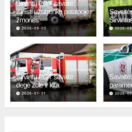
Širvintų PGT savaitė:
išleisti užsitrenkę patalpoje
Savaitės
žmonės
Širvinto
2026-08-05
2026-0
Širvintų PGT savaitė:
Savaitės
degė žolė ir kita
parame
2026-07-31
2026-07