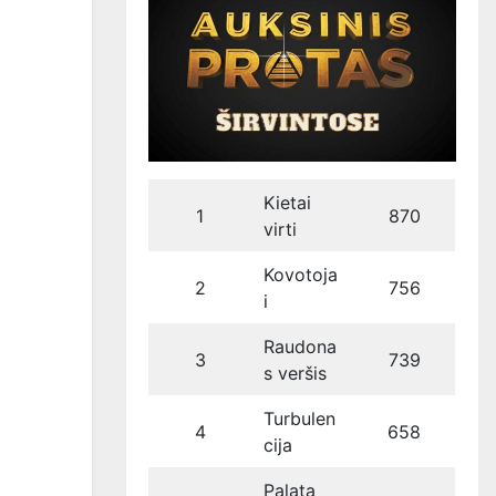
Kietai
1
870
virti
Kovotoja
2
756
i
Raudona
3
739
s veršis
Turbulen
4
658
cija
Palata