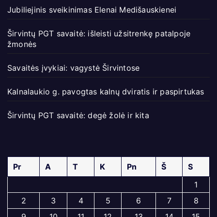
Jubiliejinis sveikinimas Elenai Medišauskienei
Širvintų PGT savaitė: išleisti užsitrenkę patalpoje
žmonės
Savaitės įvykiai: vagystė Širvintose
Kalnalaukio g. pavogtas kalnų dviratis ir paspirtukas
Širvintų PGT savaitė: degė žolė ir kita
Pr
A
T
K
Pn
Š
S
1
2
3
4
5
6
7
8
9
10
11
12
13
14
15