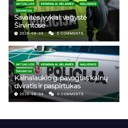
AKTUALIJOS
KRIMINALAI, NELAIMĖS
NAUJIENOS
ŠIRVINTOS
Savaitės įvykiai: vagystė
Širvintose
2026-08-05
0 COMMENTS
AKTUALIJOS
KRIMINALAI, NELAIMĖS
NAUJIENOS
ŠIRVINTOS
Kalnalaukio g. pavogtas kalnų
dviratis ir paspirtukas
2026-08-04
0 COMMENTS