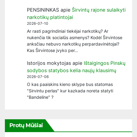
PENSININKAS
apie
Širvintų rajone sulaikyti
narkotikų platintojai
2026-07-10
Ar rasti pagrindiniai tiekėjai narkotikų? Ar
nukenčia tik socialūs asmenys? Kodėl Širvintose
anksčiau nebuvo narkotikų perpardavinėtojai?
Kas Širvintose įvyko per…
Istorijos mokytojas
apie
Ištaigingos Pinskų
sodybos statybos kelia naujų klausimų
2026-07-06
O kas paaiskins kieno sklype bus statomas
"Sirvintu perlas" kur kazkada noreta statyti
"Bandeline" ?
Protų Mūšiai