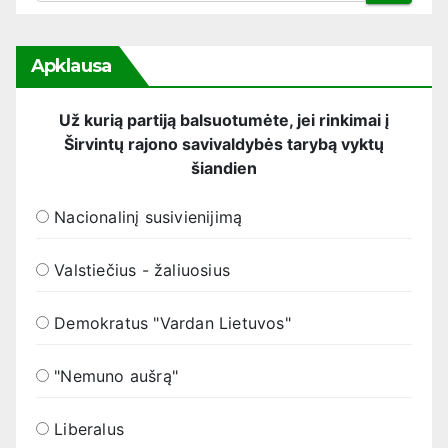
Apklausa
Už kurią partiją balsuotumėte, jei rinkimai į
Širvintų rajono savivaldybės tarybą vyktų
šiandien
Nacionalinį susivienijimą
Valstiečius - žaliuosius
Demokratus "Vardan Lietuvos"
"Nemuno aušrą"
Liberalus