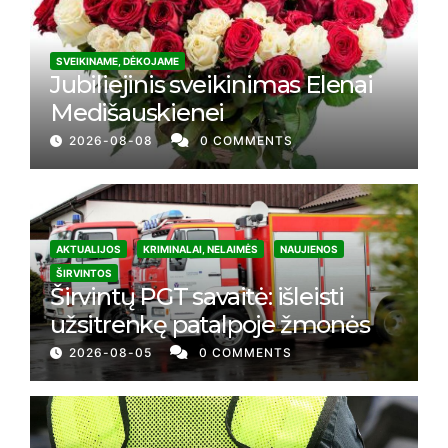
SVEIKINAME, DĖKOJAME
Jubiliejinis sveikinimas Elenai
Medišauskienei
2026-08-08
0 COMMENTS
AKTUALIJOS
KRIMINALAI, NELAIMĖS
NAUJIENOS
ŠIRVINTOS
Širvintų PGT savaitė: išleisti
užsitrenkę patalpoje žmonės
2026-08-05
0 COMMENTS