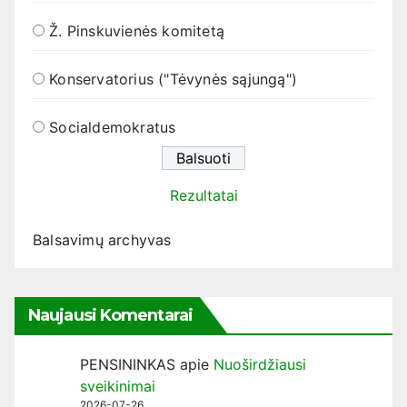
Ž. Pinskuvienės komitetą
Konservatorius ("Tėvynės sąjungą")
Socialdemokratus
Rezultatai
Balsavimų archyvas
Naujausi Komentarai
PENSININKAS
apie
Nuoširdžiausi
sveikinimai
2026-07-26