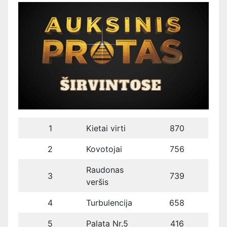
1
Kietai virti
870
2
Kovotojai
756
Raudonas
3
739
veršis
4
Turbulencija
658
5
Palata Nr.5
416