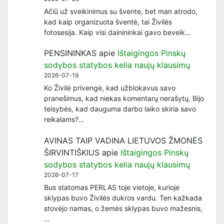
Ačiū už sveikinimus su švente, bet man atrodo,
kad kaip organizuota šventė, tai Živilės
fotosesija. Kaip visi dainininkai gavo beveik…
PENSININKAS
apie
Ištaigingos Pinskų
sodybos statybos kelia naujų klausimų
2026-07-19
Ko Živilė privengė, kad užblokavus savo
pranešimus, kad niekas komentarų nerašytų. Bijo
teisybės, kad dauguma darbo laiko skiria savo
reikalams?…
AVINAS TAIP VADINA LIETUVOS ŽMONĖS
ŠIRVINTIŠKIUS
apie
Ištaigingos Pinskų
sodybos statybos kelia naujų klausimų
2026-07-17
Bus statomas PERLAS toje vietoje, kurioje
sklypas buvo Živilės dukros vardu. Ten kažkada
stovėjo namas, o žemės sklypas buvo mažesnis,
…