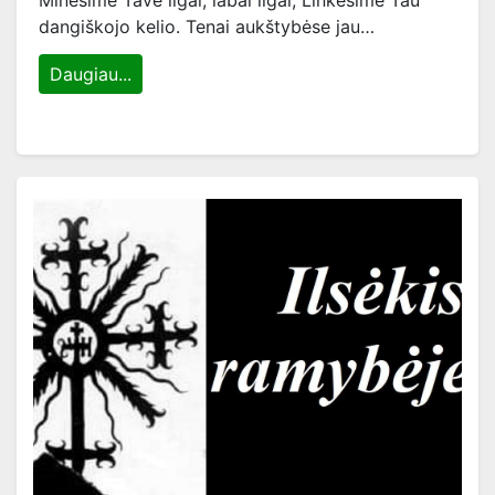
Minėsime Tave ilgai, labai ilgai, Linkėsime Tau
dangiškojo kelio. Tenai aukštybėse jau…
Daugiau...