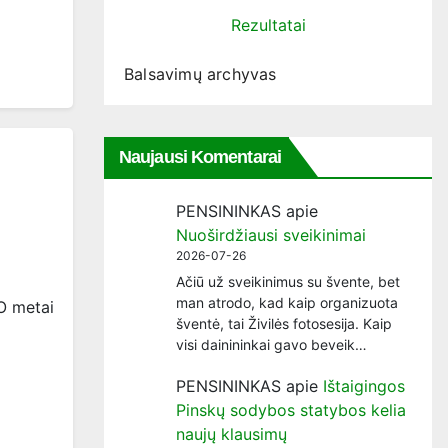
Rezultatai
Balsavimų archyvas
Naujausi Komentarai
PENSININKAS
apie
Nuoširdžiausi sveikinimai
2026-07-26
Ačiū už sveikinimus su švente, bet
man atrodo, kad kaip organizuota
 O metai
šventė, tai Živilės fotosesija. Kaip
visi dainininkai gavo beveik…
PENSININKAS
apie
Ištaigingos
Pinskų sodybos statybos kelia
naujų klausimų