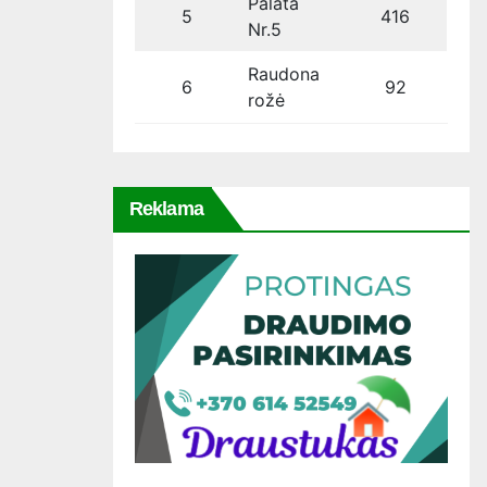
Palata
5
416
Nr.5
Raudona
6
92
rožė
Reklama