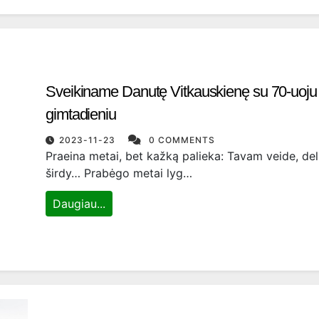
Sveikiname Danutę Vitkauskienę su 70-uoju
gimtadieniu
2023-11-23
0 COMMENTS
Praeina metai, bet kažką palieka: Tavam veide, de
širdy… Prabėgo metai lyg…
Daugiau...