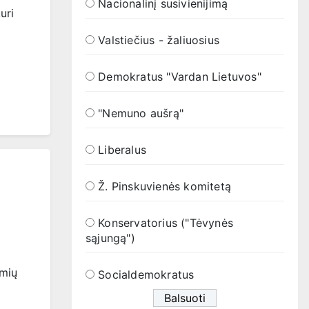
Nacionalinį susivienijimą
uri
Valstiečius - žaliuosius
Demokratus "Vardan Lietuvos"
"Nemuno aušrą"
Liberalus
Ž. Pinskuvienės komitetą
Konservatorius ("Tėvynės
sąjungą")
amių
Socialdemokratus