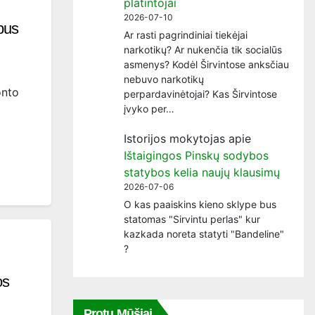
platintojai
2026-07-10
bus
Ar rasti pagrindiniai tiekėjai
narkotikų? Ar nukenčia tik socialūs
asmenys? Kodėl Širvintose anksčiau
nebuvo narkotikų
onto
perpardavinėtojai? Kas Širvintose
įvyko per…
Istorijos mokytojas
apie
Ištaigingos Pinskų sodybos
statybos kelia naujų klausimų
2026-07-06
O kas paaiskins kieno sklype bus
statomas "Sirvintu perlas" kur
kazkada noreta statyti "Bandeline"
?
os
Protų Mūšiai