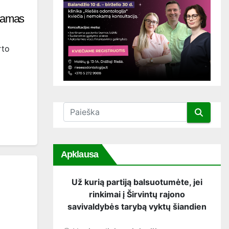
kiamas
rto
Apklausa
Už kurią partiją balsuotumėte, jei
rinkimai į Širvintų rajono
savivaldybės tarybą vyktų šiandien