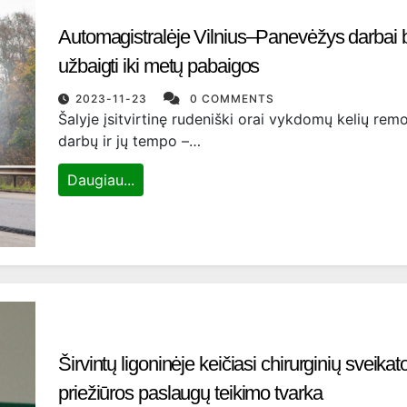
Automagistralėje Vilnius–Panevėžys darbai 
užbaigti iki metų pabaigos
2023-11-23
0 COMMENTS
Šalyje įsitvirtinę rudeniški orai vykdomų kelių rem
darbų ir jų tempo –…
Daugiau...
Širvintų ligoninėje keičiasi chirurginių sveikat
priežiūros paslaugų teikimo tvarka