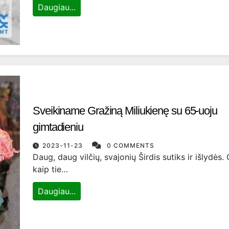
Daugiau...
Sveikiname Gražiną Miliukienę su 65-uoju
gimtadieniu
2023-11-23
0 COMMENTS
Daug, daug vilčių, svajonių Širdis sutiks ir išlydės.
kaip tie…
Daugiau...