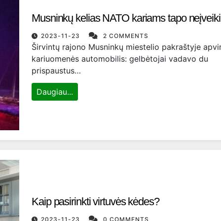
Musninkų kelias NATO kariams tapo neįvei
2023-11-23
2 COMMENTS
Širvintų rajono Musninkų miestelio pakraštyje apvi
kariuomenės automobilis: gelbėtojai vadavo du
prispaustus…
Daugiau...
Kaip pasirinkti virtuvės kėdes?
2023-11-23
0 COMMENTS