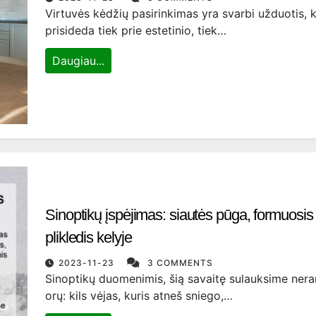
Virtuvės kėdžių pasirinkimas yra svarbi užduotis, k
prisideda tiek prie estetinio, tiek…
Daugiau...
Sinoptikų įspėjimas: siautės pūga, formuosis
plikledis kelyje
2023-11-23
3 COMMENTS
Sinoptikų duomenimis, šią savaitę sulauksime ner
orų: kils vėjas, kuris atneš sniego,…