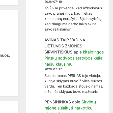
2026-07-19
Ko Živilė privengė, kad užblokavus
savo pranešimus, kad niekas
komentarų nerašytų. Bijo teisybės,
kad dauguma darbo laiko skiria
savo reikalams?…
AVINAS TAIP VADINA
LIETUVOS ŽMONĖS
ŠIRVINTIŠKIUS
apie
Ištaigingos
lnuos,
Pinskų sodybos statybos kelia
naujų klausimų
2026-07-17
Bus statomas PERLAS toje vietoje,
kurioje sklypas buvo Živilės dukros
vardu. Ten kažkada stovėjo namas,
o žemės sklypas buvo mažesnis,…
PENSININKAS
apie
Širvintų
rajone sulaikyti narkotikų