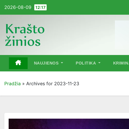
Pereiti
2026-08-09
12:17
į
turinį
NAUJIENOS
POLITIKA
KRIMI
Pradžia
»
Archives for 2023-11-23