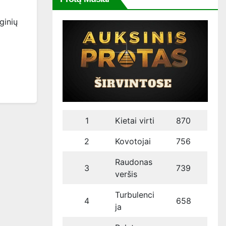
ginių
1
Kietai virti
870
2
Kovotojai
756
Raudonas
3
739
veršis
Turbulenci
4
658
ja