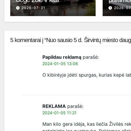
2026-07-31
2026-07
5 komentarai į “Nuo sausio 5 d. Širvintų miesto daug
Papildau reklamą
parašė:
2024-01-05 13:06
O kibirėyje įdėti spurgas, kurias kepė la
REKLAMA
parašė:
2024-01-05 11:21
Man kilo gera idėja, kas liečia Živilės r
patalpinta jos nuotrauka. Reklamos efe