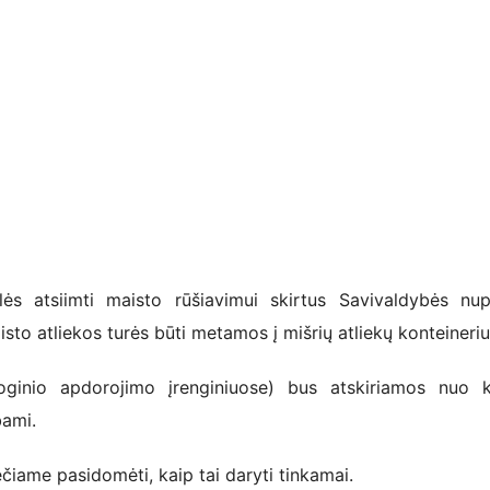
s atsiimti maisto rūšiavimui skirtus Savivaldybės nup
isto atliekos turės būti metamos į mišrių atliekų konteineriu
inio apdorojimo įrenginiuose) bus atskiriamos nuo ki
bami.
čiame pasidomėti, kaip tai daryti tinkamai.