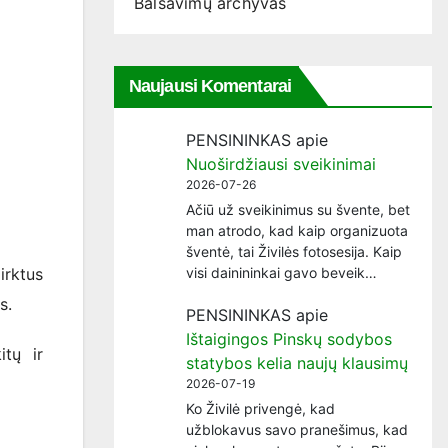
Balsavimų archyvas
Naujausi Komentarai
PENSININKAS
apie
Nuoširdžiausi sveikinimai
2026-07-26
Ačiū už sveikinimus su švente, bet
man atrodo, kad kaip organizuota
šventė, tai Živilės fotosesija. Kaip
irktus
visi dainininkai gavo beveik…
s.
PENSININKAS
apie
Ištaigingos Pinskų sodybos
tų ir
statybos kelia naujų klausimų
2026-07-19
Ko Živilė privengė, kad
užblokavus savo pranešimus, kad