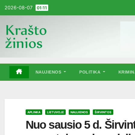
Pereiti
2026-08-07
01:11
į
turinį
NAUJIENOS
POLITIKA
KRIMI
APLINKA
LIETUVOJE
NAUJIENOS
ŠIRVINTOS
Nuo sausio 5 d. Širvi