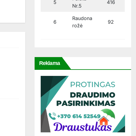
5
416
Nr.5
Raudona
6
92
rožė
Reklama