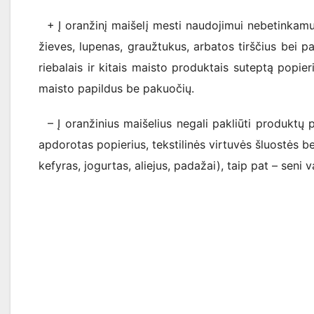
+ Į oranžinį maišelį mesti naudojimui nebetinkamus,
žieves, lupenas, graužtukus, arbatos tirščius bei pake
riebalais ir kitais maisto produktais suteptą popier
maisto papildus be pakuočių.
– Į oranžinius maišelius negali pakliūti produktų pa
apdorotas popierius, tekstilinės virtuvės šluostės b
kefyras, jogurtas, aliejus, padažai), taip pat – seni va