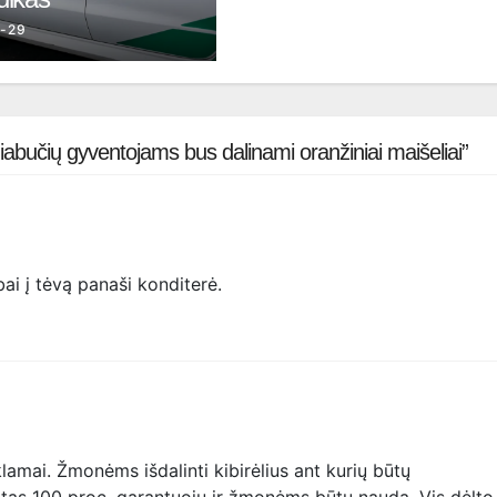
-29
iabučių gyventojams bus dalinami oranžiniai maišeliai”
bai į tėvą panaši konditerė.
eklamai. Žmonėms išdalinti kibirėlius ant kurių būtų
ktas 100 proc. garantuoju ir žmonėms būtų nauda. Vis dėlto