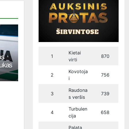
Kietai
as
1
870
virti
tukas
Kovotoja
2
756
i
Raudona
3
739
s veršis
Turbulen
4
658
cija
Palata