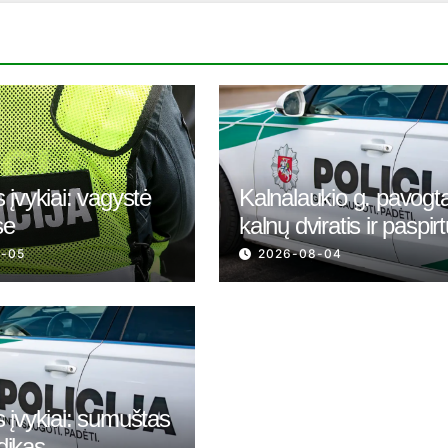
 įvykiai: vagystė
Kalnalaukio g. pavogt
se
kalnų dviratis ir paspir
8-05
2026-08-04
 įvykiai: sumuštas
dikas