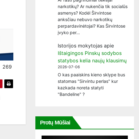
narkotikų? Ar nukenčia tik socialūs
asmenys? Kodėl Širvintose
anksčiau nebuvo narkotikų
perpardavinėtojai? Kas Širvintose
įvyko per…
Istorijos mokytojas
apie
Ištaigingos Pinskų sodybos
statybos kelia naujų klausimų
269
2026-07-06
O kas paaiskins kieno sklype bus
statomas "Sirvintu perlas" kur
kazkada noreta statyti
"Bandeline" ?
i
Protų Mūšiai