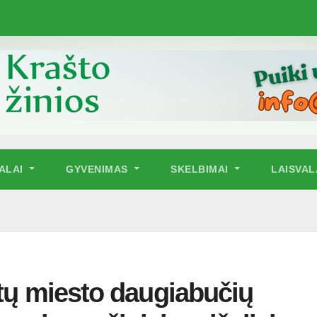
NALAI
GYVENIMAS
SKELBIMAI
LAISVAL
ntų miesto daugiabučių