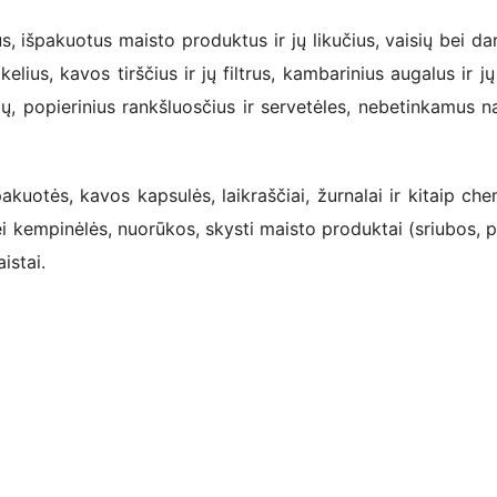
 išpakuotus maisto produktus ir jų likučius, vaisių bei da
lius, kavos tirščius ir jų filtrus, kambarinius augalus ir jų 
ių, popierinius rankšluosčius ir servetėles, nebetinkamus n
kuotės, kavos kapsulės, laikraščiai, žurnalai ir kitaip che
ei kempinėlės, nuorūkos, skysti maisto produktai (sriubos, p
istai.