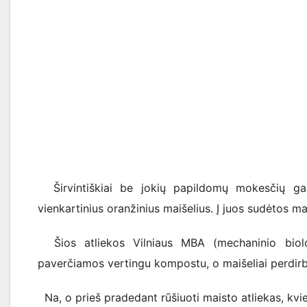
Širvintiškiai be jokių papildomų mokesčių galė
vienkartinius oranžinius maišelius. Į juos sudėtos ma
Šios atliekos Vilniaus MBA (mechaninio biolog
paverčiamos vertingu kompostu, o maišeliai perdir
Na, o prieš pradedant rūšiuoti maisto atliekas, kvie