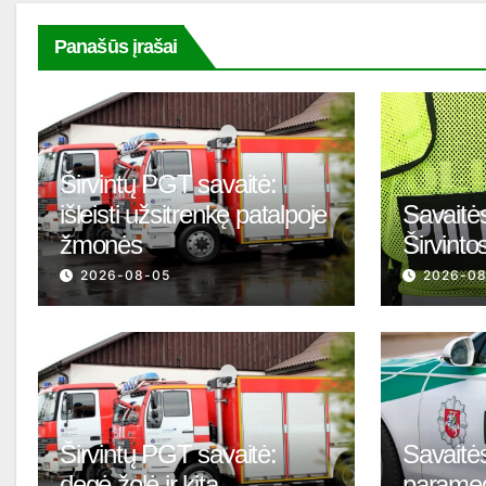
Panašūs įrašai
Širvintų PGT savaitė:
išleisti užsitrenkę patalpoje
Savaitės
žmonės
Širvinto
2026-08-05
2026-0
Širvintų PGT savaitė:
Savaitės
degė žolė ir kita
parame