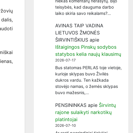
niekas komentarų nerašytų. Bijo
teisybės, kad dauguma darbo
ržovių
laiko skiria savo reikalams?…
dalis,
AVINAS TAIP VADINA
audoti
LIETUVOS ŽMONĖS
ŠIRVINTIŠKIUS
apie
Ištaigingos Pinskų sodybos
miškai
statybos kelia naujų klausimų
2026-07-17
ienas,
Bus statomas PERLAS toje vietoje,
kurioje sklypas buvo Živilės
dukros vardu. Ten kažkada
stovėjo namas, o žemės sklypas
buvo mažesnis,…
PENSININKAS
apie
Širvintų
rajone sulaikyti narkotikų
platintojai
2026-07-10
Ar rasti pagrindiniai tiekėjai