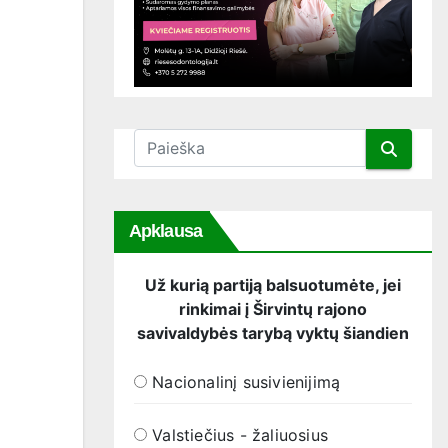
Apklausa
Už kurią partiją balsuotumėte, jei
rinkimai į Širvintų rajono
savivaldybės tarybą vyktų šiandien
Nacionalinį susivienijimą
Valstiečius - žaliuosius