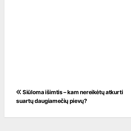
Navigacija
Siūloma išimtis – kam nereikėtų atkurti
suartų daugiamečių pievų?
tarp
įrašų