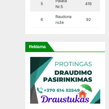
Palata
5
416
Nr.5
Raudona
6
92
rožė
Reklama