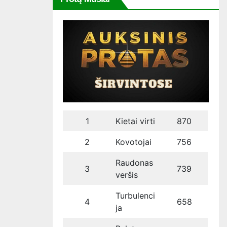
1
Kietai virti
870
2
Kovotojai
756
Raudonas
3
739
veršis
Turbulenci
4
658
ja