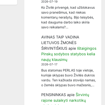
2026-07-19
Ko Živilė privengė, kad užblokavus
savo pranešimus, kad niekas
komentarų nerašytų. Bijo teisybės,
kad dauguma darbo laiko skiria
savo reikalams?…
AVINAS TAIP VADINA
LIETUVOS ŽMONĖS
ŠIRVINTIŠKIUS
apie
Ištaigingos
Pinskų sodybos statybos kelia
naujų klausimų
2026-07-17
Bus statomas PERLAS toje vietoje,
kurioje sklypas buvo Živilės dukros
vardu. Ten kažkada stovėjo namas,
o žemės sklypas buvo mažesnis,…
PENSININKAS
apie
Širvintų
rajone sulaikyti narkotikų