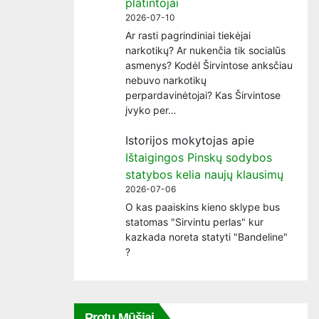
platintojai
2026-07-10
Ar rasti pagrindiniai tiekėjai
narkotikų? Ar nukenčia tik socialūs
asmenys? Kodėl Širvintose anksčiau
nebuvo narkotikų
perpardavinėtojai? Kas Širvintose
įvyko per…
Istorijos mokytojas
apie
Ištaigingos Pinskų sodybos
statybos kelia naujų klausimų
2026-07-06
O kas paaiskins kieno sklype bus
statomas "Sirvintu perlas" kur
kazkada noreta statyti "Bandeline"
?
Protų Mūšiai