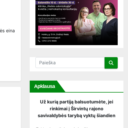
ės eina
Apklausa
Už kurią partiją balsuotumėte, jei
rinkimai į Širvintų rajono
savivaldybės tarybą vyktų šiandien