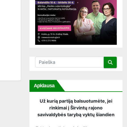
Apklausa
Už kurią partiją balsuotumėte, jei
rinkimai į Širvintų rajono
savivaldybės tarybą vyktų šiandien