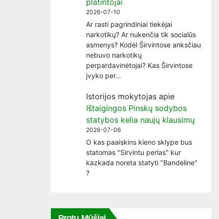
platintojai
2026-07-10
Ar rasti pagrindiniai tiekėjai
narkotikų? Ar nukenčia tik socialūs
asmenys? Kodėl Širvintose anksčiau
nebuvo narkotikų
perpardavinėtojai? Kas Širvintose
įvyko per…
Istorijos mokytojas
apie
Ištaigingos Pinskų sodybos
statybos kelia naujų klausimų
2026-07-06
O kas paaiskins kieno sklype bus
statomas "Sirvintu perlas" kur
kazkada noreta statyti "Bandeline"
?
Protų Mūšiai