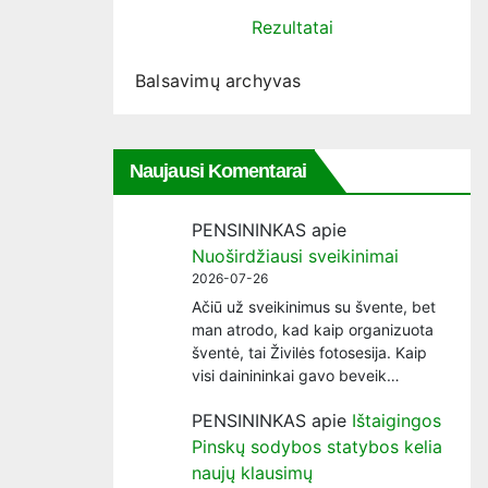
Rezultatai
Balsavimų archyvas
Naujausi Komentarai
PENSININKAS
apie
Nuoširdžiausi sveikinimai
2026-07-26
Ačiū už sveikinimus su švente, bet
man atrodo, kad kaip organizuota
šventė, tai Živilės fotosesija. Kaip
visi dainininkai gavo beveik…
PENSININKAS
apie
Ištaigingos
Pinskų sodybos statybos kelia
naujų klausimų