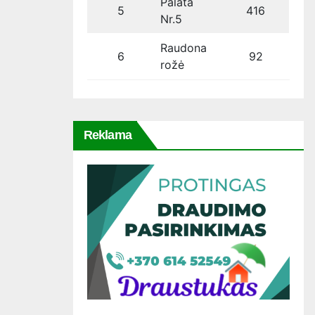
Palata
5
416
Nr.5
Raudona
6
92
rožė
Reklama