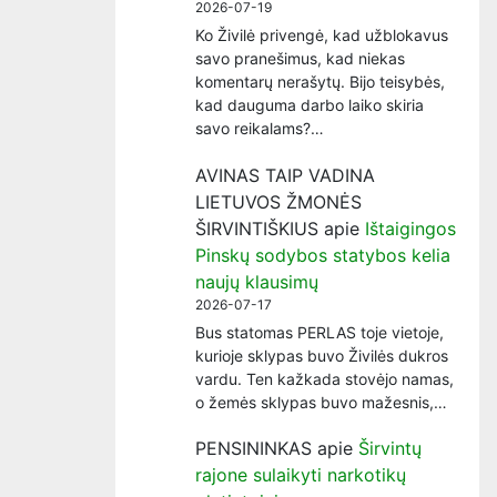
2026-07-19
Ko Živilė privengė, kad užblokavus
savo pranešimus, kad niekas
komentarų nerašytų. Bijo teisybės,
kad dauguma darbo laiko skiria
savo reikalams?…
AVINAS TAIP VADINA
LIETUVOS ŽMONĖS
ŠIRVINTIŠKIUS
apie
Ištaigingos
Pinskų sodybos statybos kelia
naujų klausimų
2026-07-17
Bus statomas PERLAS toje vietoje,
kurioje sklypas buvo Živilės dukros
vardu. Ten kažkada stovėjo namas,
o žemės sklypas buvo mažesnis,…
PENSININKAS
apie
Širvintų
rajone sulaikyti narkotikų