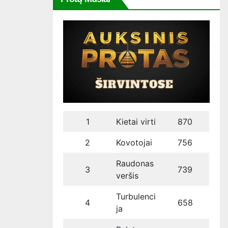
1
Kietai virti
870
2
Kovotojai
756
Raudonas
3
739
veršis
Turbulenci
4
658
ja