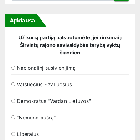
Apklausa
Už kurią partiją balsuotumėte, jei rinkimai į
Širvintų rajono savivaldybės tarybą vyktų
šiandien
Nacionalinį susivienijimą
Valstiečius - žaliuosius
Demokratus "Vardan Lietuvos"
"Nemuno aušrą"
Liberalus