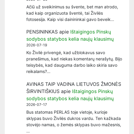
Ačiū už sveikinimus su švente, bet man atrodo,
kad kaip organizuota šventė, tai Živilės
fotosesija. Kaip visi dainininkai gavo beveik…
PENSININKAS
apie
Ištaigingos Pinskų
sodybos statybos kelia naujų klausimų
2026-07-19
Ko Živilė privengė, kad užblokavus savo
pranešimus, kad niekas komentarų nerašytų. Bijo
teisybės, kad dauguma darbo laiko skiria savo
reikalams?…
AVINAS TAIP VADINA LIETUVOS ŽMONĖS
ŠIRVINTIŠKIUS
apie
Ištaigingos Pinskų
sodybos statybos kelia naujų klausimų
2026-07-17
Bus statomas PERLAS toje vietoje, kurioje
sklypas buvo Živilės dukros vardu. Ten kažkada
stovėjo namas, o žemės sklypas buvo mažesnis,
…