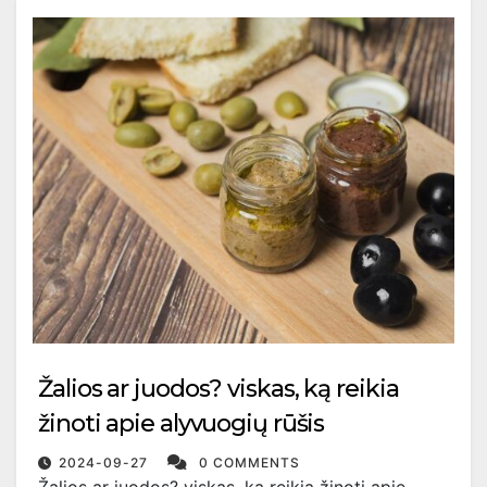
Žalios ar juodos? viskas, ką reikia
žinoti apie alyvuogių rūšis
2024-09-27
0 COMMENTS