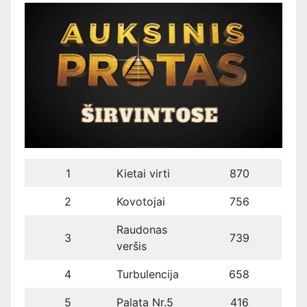
1
Kietai virti
870
2
Kovotojai
756
Raudonas
3
739
veršis
4
Turbulencija
658
5
Palata Nr.5
416