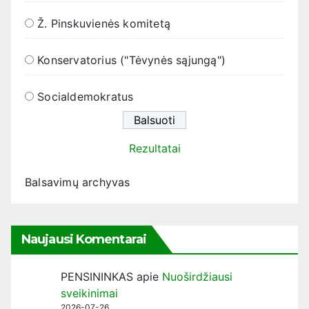
Ž. Pinskuvienės komitetą
Konservatorius ("Tėvynės sąjungą")
Socialdemokratus
Rezultatai
Balsavimų archyvas
Naujausi Komentarai
PENSININKAS
apie
Nuoširdžiausi
sveikinimai
2026-07-26