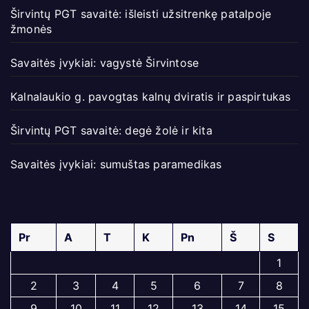
Širvintų PGT savaitė: išleisti užsitrenkę patalpoje
žmonės
Savaitės įvykiai: vagystė Širvintose
Kalnalaukio g. pavogtas kalnų dviratis ir paspirtukas
Širvintų PGT savaitė: degė žolė ir kita
Savaitės įvykiai: sumuštas paramedikas
Pr
A
T
K
Pn
Š
S
1
2
3
4
5
6
7
8
9
10
11
12
13
14
15