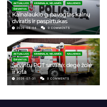
AKTUALIJOS
KRIMINALAI, NELAIMĖS
NAUJIENOS
ŠIRVINTOS
Kalnalaukio g. pavogtas kalnų
dviratis ir paspirtukas
2026-08-04
0 COMMENTS
AKTUALIJOS
KRIMINALAI, NELAIMĖS
NAUJIENOS
ŠIRVINTOS
Širvintų PGT savaitė: degė žolė
ir kita
2026-07-31
0 COMMENTS