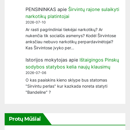
PENSININKAS
apie
Širvintų rajone sulaikyti
narkotikų platintojai
2026-07-10
Ar rasti pagrindiniai tiekėjai narkotikų? Ar
nukenčia tik socialūs asmenys? Kodėl Širvintose
anksčiau nebuvo narkotikų perpardavinėtojai?
Kas Širvintose įvyko per…
Istorijos mokytojas
apie
Ištaigingos Pinskų
sodybos statybos kelia naujų klausimų
2026-07-06
O kas paaiskins kieno sklype bus statomas
"Sirvintu perlas" kur kazkada noreta statyti
"Bandeline" ?
Protų Mūšiai