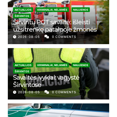
AKTUALIJOS
KRIMINALAI, NELAIMĖS
NAUJIENOS
ŠIRVINTOS
Širvintų PGT savaitė: išleisti
užsitrenkę patalpoje žmonės
2026-08-05
0 COMMENTS
AKTUALIJOS
KRIMINALAI, NELAIMĖS
NAUJIENOS
ŠIRVINTOS
Savaitės įvykiai: vagystė
Širvintose
2026-08-05
0 COMMENTS