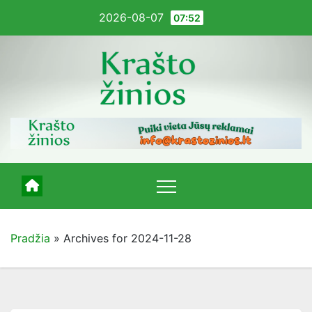
Pereiti
2026-08-07
07:52
į
turinį
Pradžia
»
Archives for 2024-11-28