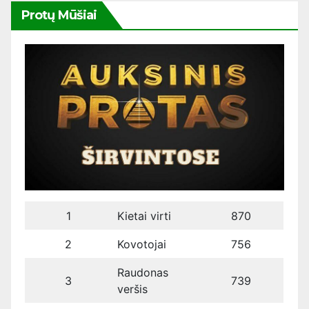
Protų Mūšiai
1
Kietai virti
870
2
Kovotojai
756
Raudonas
3
739
veršis