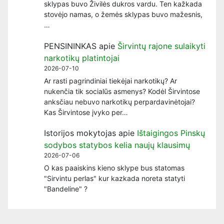
sklypas buvo Živilės dukros vardu. Ten kažkada
stovėjo namas, o žemės sklypas buvo mažesnis,
…
PENSININKAS
apie
Širvintų rajone sulaikyti
narkotikų platintojai
2026-07-10
Ar rasti pagrindiniai tiekėjai narkotikų? Ar
nukenčia tik socialūs asmenys? Kodėl Širvintose
anksčiau nebuvo narkotikų perpardavinėtojai?
Kas Širvintose įvyko per…
Istorijos mokytojas
apie
Ištaigingos Pinskų
sodybos statybos kelia naujų klausimų
2026-07-06
O kas paaiskins kieno sklype bus statomas
"Sirvintu perlas" kur kazkada noreta statyti
"Bandeline" ?