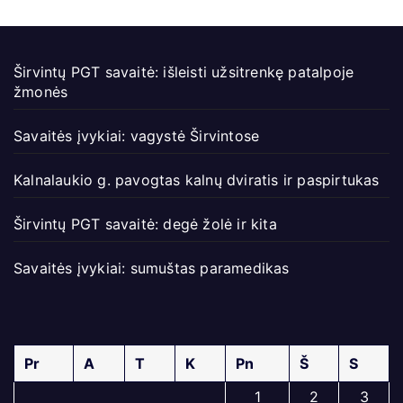
Širvintų PGT savaitė: išleisti užsitrenkę patalpoje
žmonės
Savaitės įvykiai: vagystė Širvintose
Kalnalaukio g. pavogtas kalnų dviratis ir paspirtukas
Širvintų PGT savaitė: degė žolė ir kita
Savaitės įvykiai: sumuštas paramedikas
Pr
A
T
K
Pn
Š
S
1
2
3