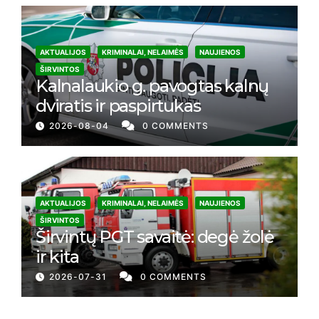
AKTUALIJOS
KRIMINALAI, NELAIMĖS
NAUJIENOS
ŠIRVINTOS
Kalnalaukio g. pavogtas kalnų
dviratis ir paspirtukas
2026-08-04
0 COMMENTS
AKTUALIJOS
KRIMINALAI, NELAIMĖS
NAUJIENOS
ŠIRVINTOS
Širvintų PGT savaitė: degė žolė
ir kita
2026-07-31
0 COMMENTS