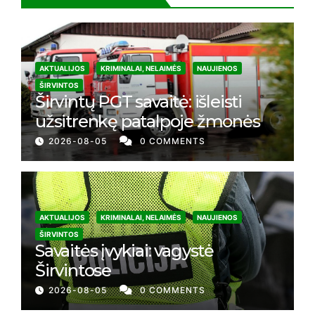
AKTUALIJOS
KRIMINALAI, NELAIMĖS
NAUJIENOS
ŠIRVINTOS
Širvintų PGT savaitė: išleisti
užsitrenkę patalpoje žmonės
2026-08-05
0 COMMENTS
AKTUALIJOS
KRIMINALAI, NELAIMĖS
NAUJIENOS
ŠIRVINTOS
Savaitės įvykiai: vagystė
Širvintose
2026-08-05
0 COMMENTS