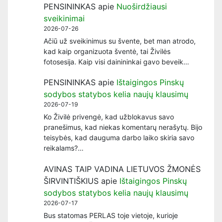
PENSININKAS
apie
Nuoširdžiausi
sveikinimai
2026-07-26
Ačiū už sveikinimus su švente, bet man atrodo,
kad kaip organizuota šventė, tai Živilės
fotosesija. Kaip visi dainininkai gavo beveik…
PENSININKAS
apie
Ištaigingos Pinskų
sodybos statybos kelia naujų klausimų
2026-07-19
Ko Živilė privengė, kad užblokavus savo
pranešimus, kad niekas komentarų nerašytų. Bijo
teisybės, kad dauguma darbo laiko skiria savo
reikalams?…
AVINAS TAIP VADINA LIETUVOS ŽMONĖS
ŠIRVINTIŠKIUS
apie
Ištaigingos Pinskų
sodybos statybos kelia naujų klausimų
2026-07-17
Bus statomas PERLAS toje vietoje, kurioje