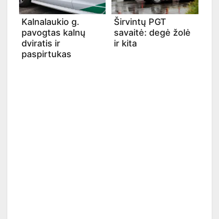
Kalnalaukio g.
Širvintų PGT
pavogtas kalnų
savaitė: degė žolė
dviratis ir
ir kita
paspirtukas