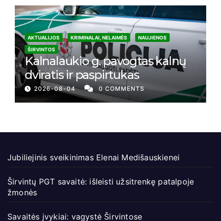
AKTUALIJOS
KRIMINALAI, NELAIMĖS
NAUJIENOS
ŠIRVINTOS
Kalnalaukio g. pavogtas kalnų
dviratis ir paspirtukas
2026-08-04
0 COMMENTS
Jubiliejinis sveikinimas Elenai Medišauskienei
Širvintų PGT savaitė: išleisti užsitrenkę patalpoje
žmonės
Savaitės įvykiai: vagystė Širvintose