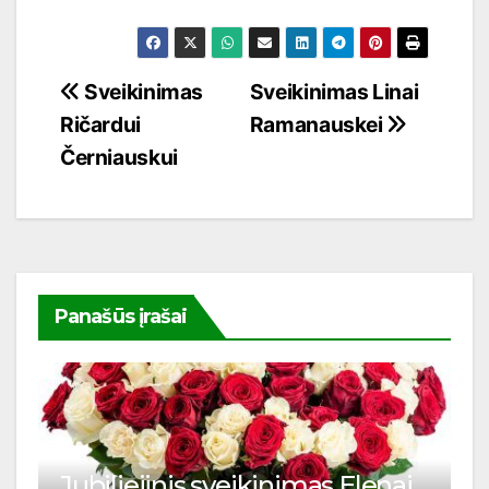
Navigacija
Sveikinimas
Sveikinimas Linai
Ričardui
Ramanauskei
tarp
Černiauskui
įrašų
Panašūs įrašai
Jubiliejinis sveikinimas Elenai