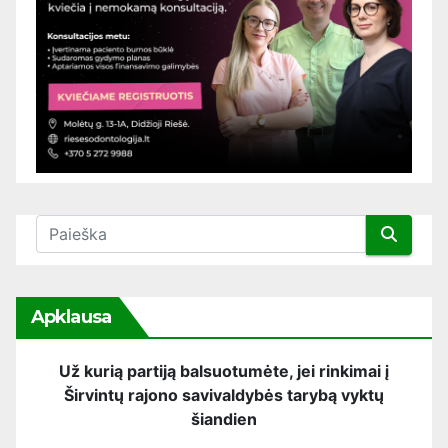
Apklausa
Už kurią partiją balsuotumėte, jei rinkimai į
Širvintų rajono savivaldybės tarybą vyktų
šiandien