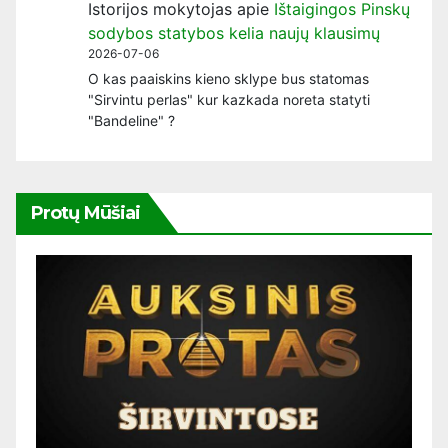
Istorijos mokytojas
apie
Ištaigingos Pinskų
sodybos statybos kelia naujų klausimų
2026-07-06
O kas paaiskins kieno sklype bus statomas
"Sirvintu perlas" kur kazkada noreta statyti
"Bandeline" ?
Protų Mūšiai