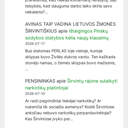
teisybės, kad dauguma darbo laiko skiria savo
reikalams?…
AVINAS TAIP VADINA LIETUVOS ŽMONĖS
ŠIRVINTIŠKIUS
apie
Ištaigingos Pinskų
sodybos statybos kelia naujų klausimų
2026-07-17
Bus statomas PERLAS toje vietoje, kurioje
sklypas buvo Živilės dukros vardu. Ten kažkada
stovėjo namas, o žemės sklypas buvo mažesnis,
…
PENSININKAS
apie
Širvintų rajone sulaikyti
narkotikų platintojai
2026-07-10
Ar rasti pagrindiniai tiekėjai narkotikų? Ar
nukenčia tik socialūs asmenys? Kodėl Širvintose
anksčiau nebuvo narkotikų perpardavinėtojai?
Kas Širvintose įvyko per…