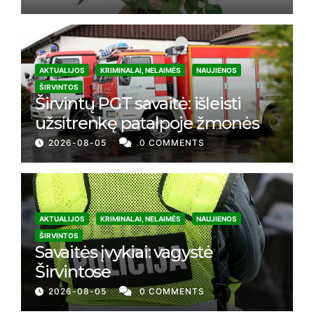
AKTUALIJOS
KRIMINALAI, NELAIMĖS
NAUJIENOS
ŠIRVINTOS
Širvintų PGT savaitė: išleisti
užsitrenkę patalpoje žmonės
2026-08-05
0 COMMENTS
AKTUALIJOS
KRIMINALAI, NELAIMĖS
NAUJIENOS
ŠIRVINTOS
Savaitės įvykiai: vagystė
Širvintose
2026-08-05
0 COMMENTS