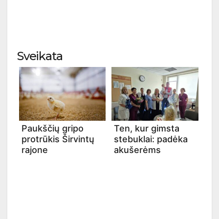
Sveikata
Paukščių gripo
Ten, kur gimsta
protrūkis Širvintų
stebuklai: padėka
rajone
akušerėms