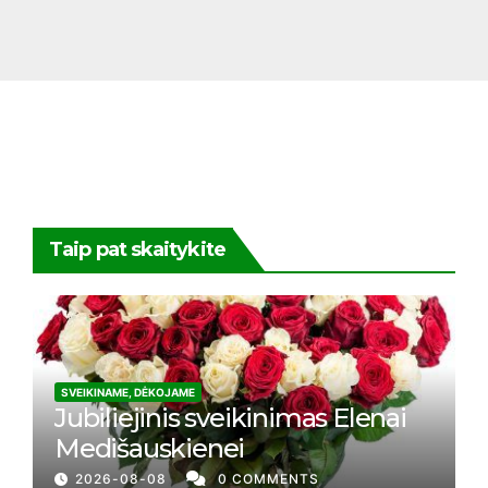
Taip pat skaitykite
SVEIKINAME, DĖKOJAME
Jubiliejinis sveikinimas Elenai
Medišauskienei
2026-08-08
0 COMMENTS