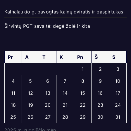
Kalnalaukio g. pavogtas kalnų dviratis ir paspirtukas
Širvintų PGT savaitė: degė žolė ir kita
Pr
A
T
K
Pn
Š
S
1
2
3
4
5
6
7
8
9
10
11
12
13
14
15
16
17
18
19
20
21
22
23
24
25
26
27
28
29
30
31
2025 m. rugpjūčio mėn.