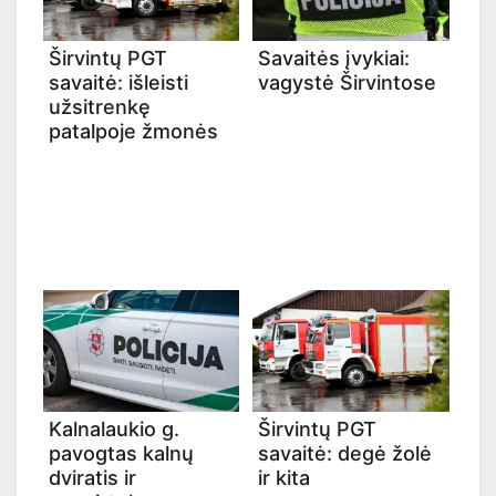
Širvintų PGT
Savaitės įvykiai:
savaitė: išleisti
vagystė Širvintose
užsitrenkę
patalpoje žmonės
Kalnalaukio g.
Širvintų PGT
pavogtas kalnų
savaitė: degė žolė
dviratis ir
ir kita