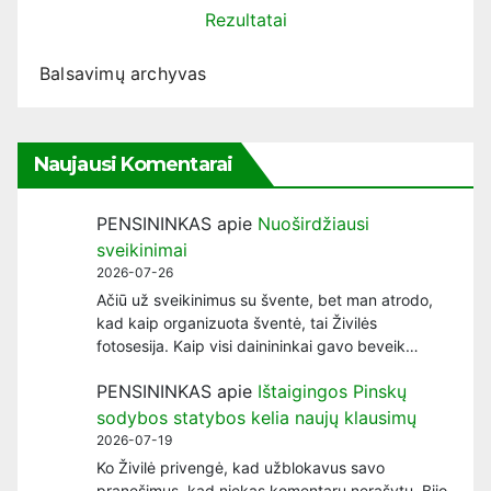
Rezultatai
Balsavimų archyvas
Naujausi Komentarai
PENSININKAS
apie
Nuoširdžiausi
sveikinimai
2026-07-26
Ačiū už sveikinimus su švente, bet man atrodo,
kad kaip organizuota šventė, tai Živilės
fotosesija. Kaip visi dainininkai gavo beveik…
PENSININKAS
apie
Ištaigingos Pinskų
sodybos statybos kelia naujų klausimų
2026-07-19
Ko Živilė privengė, kad užblokavus savo
pranešimus, kad niekas komentarų nerašytų. Bijo