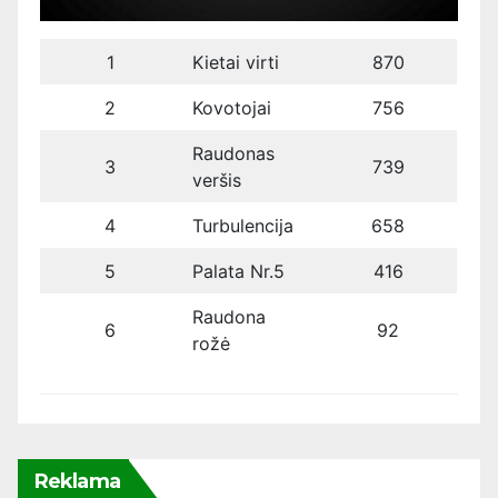
1
Kietai virti
870
2
Kovotojai
756
Raudonas
3
739
veršis
4
Turbulencija
658
5
Palata Nr.5
416
Raudona
6
92
rožė
Reklama