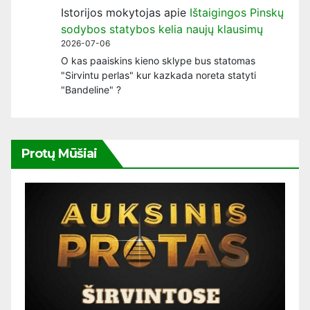
Istorijos mokytojas
apie
Ištaigingos Pinskų
sodybos statybos kelia naujų klausimų
2026-07-06
O kas paaiskins kieno sklype bus statomas
"Sirvintu perlas" kur kazkada noreta statyti
"Bandeline" ?
Protų Mūšiai