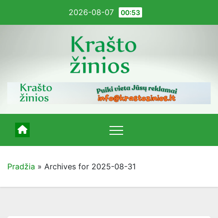
Pereiti
2026-08-07
00:53
į
turinį
Pradžia
»
Archives for 2025-08-31