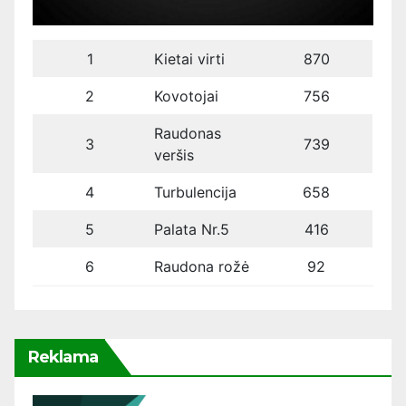
1
Kietai virti
870
2
Kovotojai
756
Raudonas
3
739
veršis
4
Turbulencija
658
5
Palata Nr.5
416
6
Raudona rožė
92
Reklama