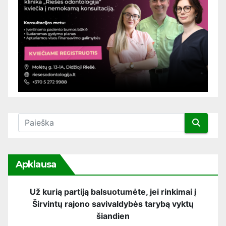
Apklausa
Už kurią partiją balsuotumėte, jei rinkimai į
Širvintų rajono savivaldybės tarybą vyktų
šiandien