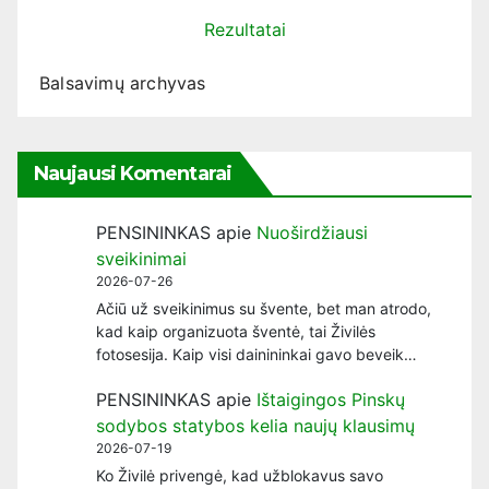
Rezultatai
Balsavimų archyvas
Naujausi Komentarai
PENSININKAS
apie
Nuoširdžiausi
sveikinimai
2026-07-26
Ačiū už sveikinimus su švente, bet man atrodo,
kad kaip organizuota šventė, tai Živilės
fotosesija. Kaip visi dainininkai gavo beveik…
PENSININKAS
apie
Ištaigingos Pinskų
sodybos statybos kelia naujų klausimų
2026-07-19
Ko Živilė privengė, kad užblokavus savo