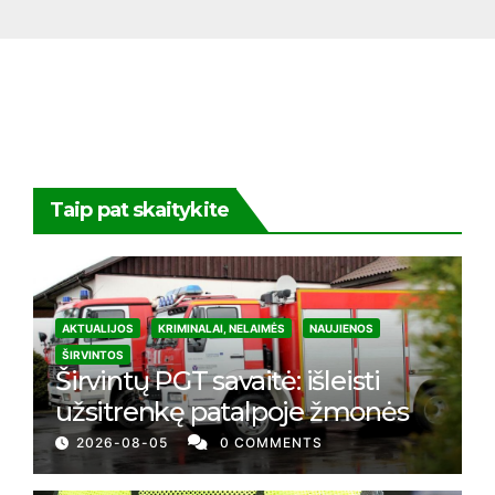
Taip pat skaitykite
AKTUALIJOS
KRIMINALAI, NELAIMĖS
NAUJIENOS
ŠIRVINTOS
Širvintų PGT savaitė: išleisti
užsitrenkę patalpoje žmonės
2026-08-05
0 COMMENTS