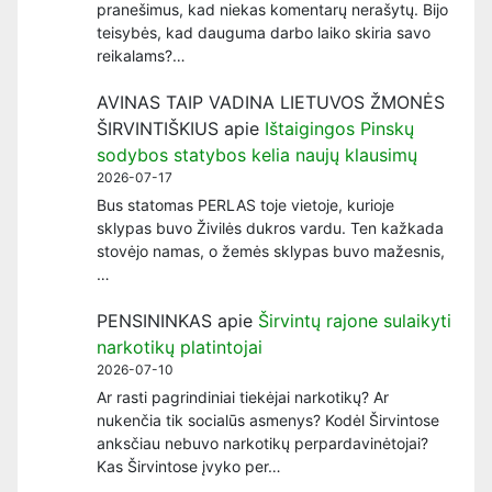
pranešimus, kad niekas komentarų nerašytų. Bijo
teisybės, kad dauguma darbo laiko skiria savo
reikalams?…
AVINAS TAIP VADINA LIETUVOS ŽMONĖS
ŠIRVINTIŠKIUS
apie
Ištaigingos Pinskų
sodybos statybos kelia naujų klausimų
2026-07-17
Bus statomas PERLAS toje vietoje, kurioje
sklypas buvo Živilės dukros vardu. Ten kažkada
stovėjo namas, o žemės sklypas buvo mažesnis,
…
PENSININKAS
apie
Širvintų rajone sulaikyti
narkotikų platintojai
2026-07-10
Ar rasti pagrindiniai tiekėjai narkotikų? Ar
nukenčia tik socialūs asmenys? Kodėl Širvintose
anksčiau nebuvo narkotikų perpardavinėtojai?
Kas Širvintose įvyko per…