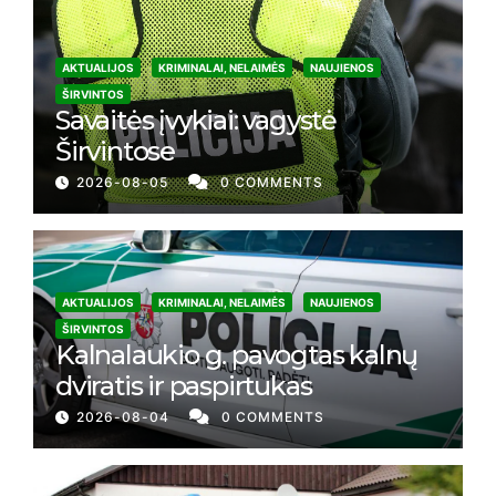
AKTUALIJOS
KRIMINALAI, NELAIMĖS
NAUJIENOS
ŠIRVINTOS
Savaitės įvykiai: vagystė
Širvintose
2026-08-05
0 COMMENTS
AKTUALIJOS
KRIMINALAI, NELAIMĖS
NAUJIENOS
ŠIRVINTOS
Kalnalaukio g. pavogtas kalnų
dviratis ir paspirtukas
2026-08-04
0 COMMENTS