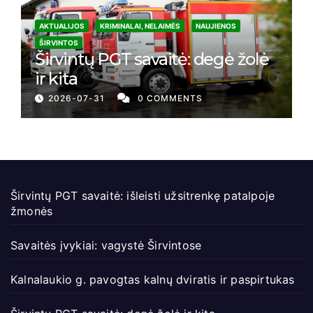
AKTUALIJOS
KRIMINALAI, NELAIMĖS
NAUJIENOS
ŠIRVINTOS
Širvintų PGT savaitė: degė žolė
ir kita
2026-07-31
0 COMMENTS
Širvintų PGT savaitė: išleisti užsitrenkę patalpoje
žmonės
Savaitės įvykiai: vagystė Širvintose
Kalnalaukio g. pavogtas kalnų dviratis ir paspirtukas