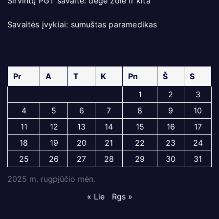
Širvintų PGT savaitė: degė žolė ir kita
Savaitės įvykiai: sumuštas paramedikas
Pr
A
T
K
Pn
Š
S
1
2
3
4
5
6
7
8
9
10
11
12
13
14
15
16
17
18
19
20
21
22
23
24
25
26
27
28
29
30
31
2025 m. rugpjūčio mėn.
« Lie
Rgs »