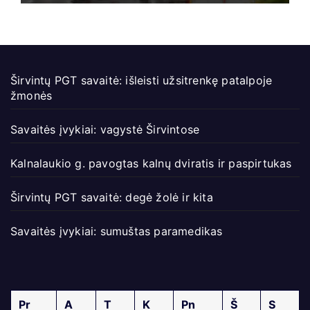
Širvintų PGT savaitė: išleisti užsitrenkę patalpoje
žmonės
Savaitės įvykiai: vagystė Širvintose
Kalnalaukio g. pavogtas kalnų dviratis ir paspirtukas
Širvintų PGT savaitė: degė žolė ir kita
Savaitės įvykiai: sumuštas paramedikas
Pr
A
T
K
Pn
Š
S