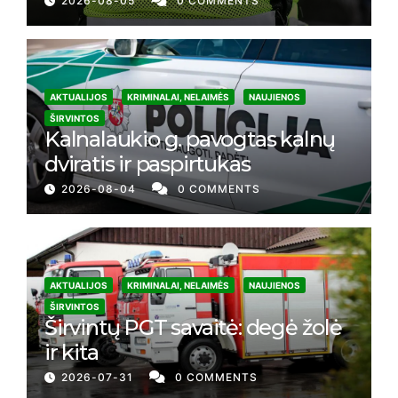
2026-08-05
0 COMMENTS
AKTUALIJOS
KRIMINALAI, NELAIMĖS
NAUJIENOS
ŠIRVINTOS
Kalnalaukio g. pavogtas kalnų
dviratis ir paspirtukas
2026-08-04
0 COMMENTS
AKTUALIJOS
KRIMINALAI, NELAIMĖS
NAUJIENOS
ŠIRVINTOS
Širvintų PGT savaitė: degė žolė
ir kita
2026-07-31
0 COMMENTS