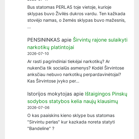
Bus statomas PERLAS toje vietoje, kurioje
sklypas buvo Živilės dukros vardu. Ten kažkada
stovėjo namas, o žemės sklypas buvo mažesnis,
…
PENSININKAS
apie
Širvintų rajone sulaikyti
narkotikų platintojai
2026-07-10
Ar rasti pagrindiniai tiekėjai narkotikų? Ar
nukenčia tik socialūs asmenys? Kodėl Širvintose
anksčiau nebuvo narkotikų perpardavinėtojai?
Kas Širvintose įvyko per…
Istorijos mokytojas
apie
Ištaigingos Pinskų
sodybos statybos kelia naujų klausimų
2026-07-06
O kas paaiskins kieno sklype bus statomas
"Sirvintu perlas" kur kazkada noreta statyti
"Bandeline" ?