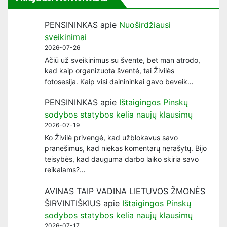
PENSININKAS
apie
Nuoširdžiausi
sveikinimai
2026-07-26
Ačiū už sveikinimus su švente, bet man atrodo,
kad kaip organizuota šventė, tai Živilės
fotosesija. Kaip visi dainininkai gavo beveik…
PENSININKAS
apie
Ištaigingos Pinskų
sodybos statybos kelia naujų klausimų
2026-07-19
Ko Živilė privengė, kad užblokavus savo
pranešimus, kad niekas komentarų nerašytų. Bijo
teisybės, kad dauguma darbo laiko skiria savo
reikalams?…
AVINAS TAIP VADINA LIETUVOS ŽMONĖS
ŠIRVINTIŠKIUS
apie
Ištaigingos Pinskų
sodybos statybos kelia naujų klausimų
2026-07-17