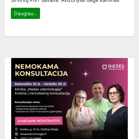
Širvintų PGT savaitė: Avižonyse degė kaminas
Daugiau...