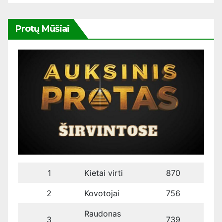
Protų Mūšiai
1
Kietai virti
870
2
Kovotojai
756
Raudonas
3
739