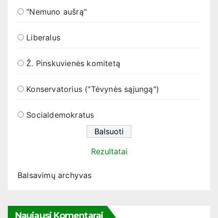
"Nemuno aušrą"
Liberalus
Ž. Pinskuvienės komitetą
Konservatorius ("Tėvynės sąjungą")
Socialdemokratus
Rezultatai
Balsavimų archyvas
Naujausi Komentarai