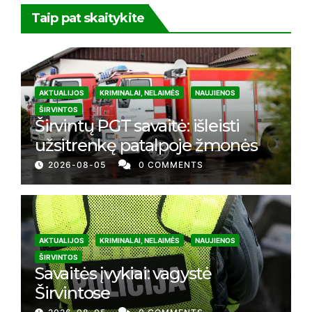
Taip pat skaitykite
AKTUALIJOS
KRIMINALAI, NELAIMĖS
NAUJIENOS
ŠIRVINTOS
Širvintų PGT savaitė: išleisti
užsitrenkę patalpoje žmonės
2026-08-05
0 COMMENTS
AKTUALIJOS
KRIMINALAI, NELAIMĖS
NAUJIENOS
ŠIRVINTOS
Savaitės įvykiai: vagystė
Širvintose