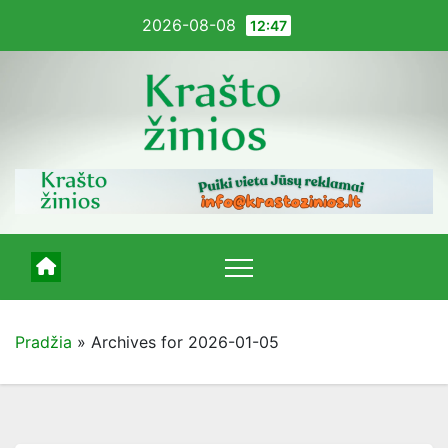
Pereiti
2026-08-08
12:47
į
turinį
Pradžia
»
Archives for 2026-01-05