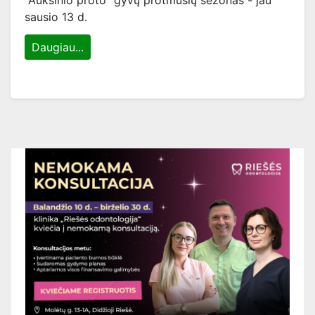
"Auksinio proto" gyvų protmūšių sezonas - jau
sausio 13 d.
Daugiau...