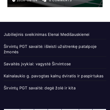
2026-08-04
0 COMMENTS
Jubiliejinis sveikinimas Elenai Medišauskienei
Širvintų PGT savaitė: išleisti užsitrenkę patalpoje
žmonės
Savaitės įvykiai: vagystė Širvintose
Kalnalaukio g. pavogtas kalnų dviratis ir paspirtukas
Širvintų PGT savaitė: degė žolė ir kita