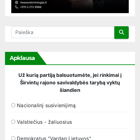
Apklausa
Už kurią partiją balsuotumėte, jei rinkimai į
Širvintų rajono savivaldybės tarybą vyktų
šiandien
Nacionalinį susivienijimą
Valstiečius - žaliuosius
Demokratus "Vardan Lietuvos"