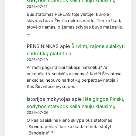
sodybos statybos kelia naujų klausimų
2026-07-17
Bus statomas PERLAS toje vietoje, kurioje
sklypas buvo Živilės dukros vardu. Ten kažkada
stovėjo namas, o žemės sklypas buvo mažesnis,
…
PENSININKAS
apie
Širvintų rajone sulaikyti
narkotikų platintojai
2026-07-10
Ar rasti pagrindiniai tiekėjai narkotikų? Ar
nukenčia tik socialūs asmenys? Kodėl Širvintose
anksčiau nebuvo narkotikų perpardavinėtojai?
Kas Širvintose įvyko per…
Istorijos mokytojas
apie
Ištaigingos Pinskų
sodybos statybos kelia naujų klausimų
2026-07-06
O kas paaiskins kieno sklype bus statomas
"Sirvintu perlas" kur kazkada noreta statyti
"Bandeline" ?