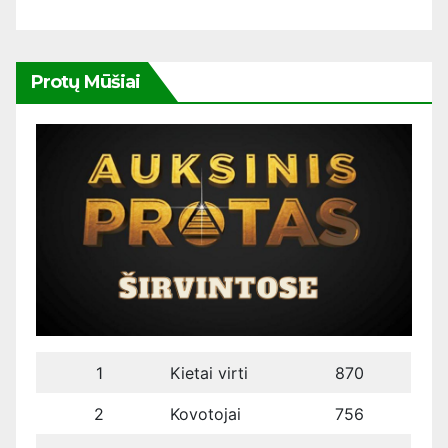
Protų Mūšiai
1
Kietai virti
870
2
Kovotojai
756