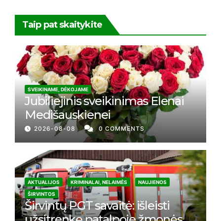
Taip pat skaitykite
SVEIKINAME, DĖKOJAME
Jubiliejinis sveikinimas Elenai
Medišauskienei
2026-08-08
0 COMMENTS
AKTUALIJOS
KRIMINALAI, NELAIMĖS
NAUJIENOS
ŠIRVINTOS
Širvintų PGT savaitė: išleisti
užsitrenkę patalpoje žmonės