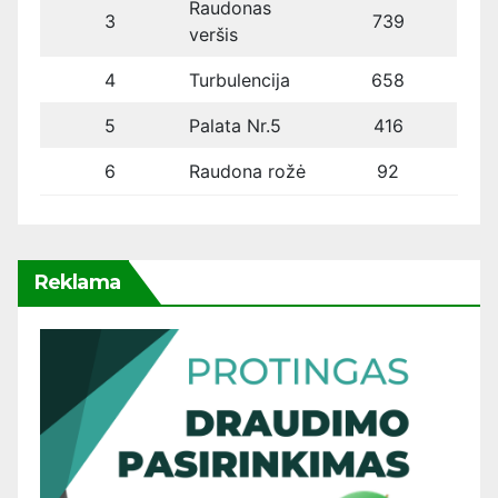
Raudonas
3
739
veršis
4
Turbulencija
658
5
Palata Nr.5
416
6
Raudona rožė
92
Reklama