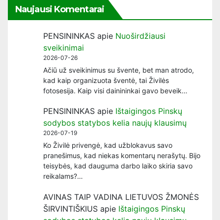
Naujausi Komentarai
PENSININKAS
apie
Nuoširdžiausi
sveikinimai
2026-07-26
Ačiū už sveikinimus su švente, bet man atrodo,
kad kaip organizuota šventė, tai Živilės
fotosesija. Kaip visi dainininkai gavo beveik…
PENSININKAS
apie
Ištaigingos Pinskų
sodybos statybos kelia naujų klausimų
2026-07-19
Ko Živilė privengė, kad užblokavus savo
pranešimus, kad niekas komentarų nerašytų. Bijo
teisybės, kad dauguma darbo laiko skiria savo
reikalams?…
AVINAS TAIP VADINA LIETUVOS ŽMONĖS
ŠIRVINTIŠKIUS
apie
Ištaigingos Pinskų