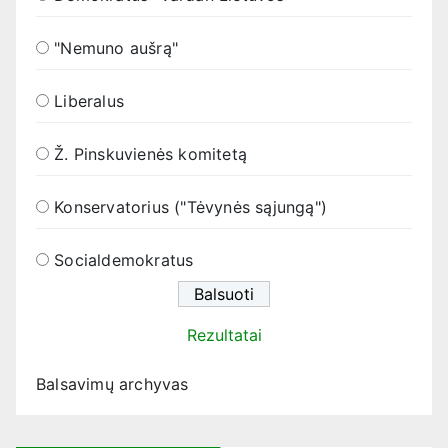
"Nemuno aušrą"
Liberalus
Ž. Pinskuvienės komitetą
Konservatorius ("Tėvynės sąjungą")
Socialdemokratus
Rezultatai
Balsavimų archyvas