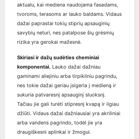
aktualu, kai mediena naudojama fasadams,
tvoroms, terasoms ar lauko baldams. Vidaus
dažai paprastai tokių stiprių apsauginių
savybių neturi, nes patalpose šių grėsmių
rizika yra gerokai mažesnė.
Skiriasi ir dažų sudėties cheminiai
komponentai.
Lauko dažai dažniau
gaminami aliejiniu arba tirpikliniu pagrindu,
nes tokie dažai geriau įsigeria į medieną ir
sukuria patvaresnį apsauginį sluoksnį.
Tačiau jie gali turėti stipresnį kvapą ir ilgiau
džiūti. Vidaus dažai dažniausiai yra akriliniai
arba vandens pagrindo, todėl jie yra
draugiškesni aplinkai ir žmogui.