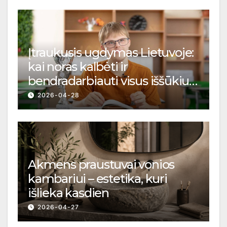
Įtraukusis ugdymas Lietuvoje:
kai noras kalbėti ir
bendradarbiauti visus iššūkius
įveikia
2026-04-28
Akmens praustuvai vonios
kambariui – estetika, kuri
išlieka kasdien
2026-04-27