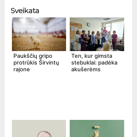
Sveikata
Paukščių gripo
Ten, kur gimsta
protrūkis Širvintų
stebuklai: padėka
rajone
akušerėms