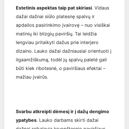
Estetinis aspektas taip pat skiriasi
. Vidaus
dažai dažnai siūlo platesnę spalvų ir
apdailos pasirinkimo įvairovę – nuo visiškai
matinių iki blizgių paviršių. Tai leidžia
lengviau pritaikyti dažus prie interjero
dizaino. Lauko dažai dažniausiai orientuoti į
ilgaamžiškumą, todėl jų spalvų paletė gali
būti kiek ribotesnė, o paviršiaus efektai –
mažiau įvairūs.
Svarbu atkreipti dėmesį ir į dažų dengimo
ypatybes
. Lauko darbams skirti dažai
dažnai reikalauja kruopštesnio paviršiaus