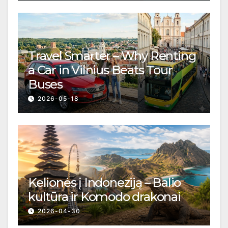
Travel Smarter – Why Renting
a Car in Vilnius Beats Tour
Buses
2026-05-18
Kelionės į Indoneziją – Balio
kultūra ir Komodo drakonai
2026-04-30