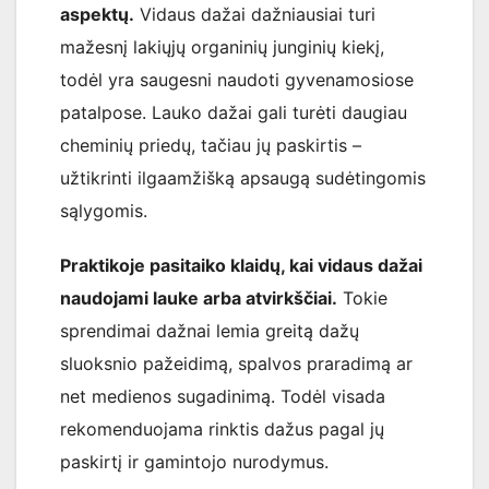
aspektų.
Vidaus dažai dažniausiai turi
mažesnį lakiųjų organinių junginių kiekį,
todėl yra saugesni naudoti gyvenamosiose
patalpose. Lauko dažai gali turėti daugiau
cheminių priedų, tačiau jų paskirtis –
užtikrinti ilgaamžišką apsaugą sudėtingomis
sąlygomis.
Praktikoje pasitaiko klaidų, kai vidaus dažai
naudojami lauke arba atvirkščiai.
Tokie
sprendimai dažnai lemia greitą dažų
sluoksnio pažeidimą, spalvos praradimą ar
net medienos sugadinimą. Todėl visada
rekomenduojama rinktis dažus pagal jų
paskirtį ir gamintojo nurodymus.