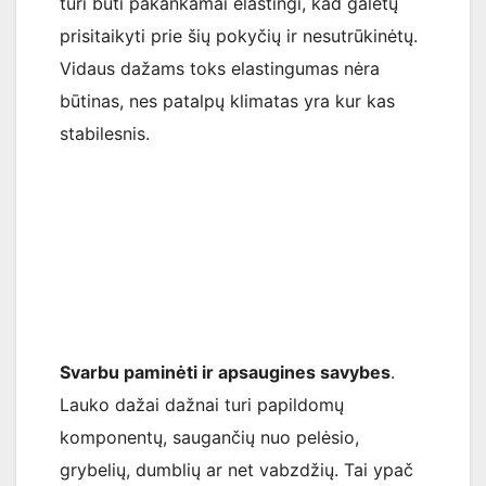
turi būti pakankamai elastingi, kad galėtų
prisitaikyti prie šių pokyčių ir nesutrūkinėtų.
Vidaus dažams toks elastingumas nėra
būtinas, nes patalpų klimatas yra kur kas
stabilesnis.
Svarbu paminėti ir apsaugines savybes
.
Lauko dažai dažnai turi papildomų
komponentų, saugančių nuo pelėsio,
grybelių, dumblių ar net vabzdžių. Tai ypač