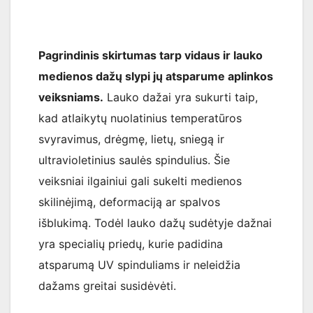
Pagrindinis skirtumas tarp vidaus ir lauko
medienos dažų slypi jų atsparume aplinkos
veiksniams.
Lauko dažai yra sukurti taip,
kad atlaikytų nuolatinius temperatūros
svyravimus, drėgmę, lietų, sniegą ir
ultravioletinius saulės spindulius. Šie
veiksniai ilgainiui gali sukelti medienos
skilinėjimą, deformaciją ar spalvos
išblukimą. Todėl lauko dažų sudėtyje dažnai
yra specialių priedų, kurie padidina
atsparumą UV spinduliams ir neleidžia
dažams greitai susidėvėti.