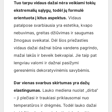
Tuo tarpu vidaus dažai nėra veikiami tokių
ekstremalių sąlygų, todėl jų formulė
orientuota į kitus aspektus.
Vidaus
patalpose svarbiausia yra estetika, kvapo
nebuvimas, greitas džiūvimas ir saugumas
žmogaus sveikatai. Dėl šios priežasties
vidaus dažai dažnai būna vandens pagrindo,
mažai lakūs ir beveik bekvapiai. Jie taip pat
lengviau valomi ir dažnai pasižymi
geresnėmis dekoratyvinėmis savybėmis.
Dar vienas svarbus skirtumas yra dažų
elastingumas.
Lauko mediena nuolat „dirba“
– ji plečiasi ir traukiasi priklausomai nuo
temperatūros ir drėgmės. Todėl lauko dažai