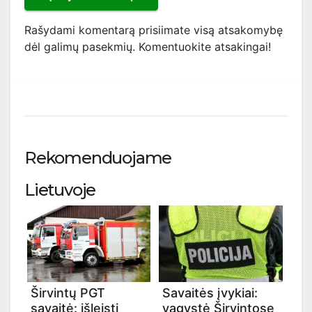
Rašydami komentarą prisiimate visą atsakomybę
dėl galimų pasekmių. Komentuokite atsakingai!
Rekomenduojame
Lietuvoje
Širvintų PGT
Savaitės įvykiai:
savaitė: išleisti
vagystė Širvintose