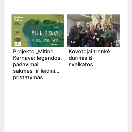
Projekto „Mitinė
Kovotojai trenkė
Kernavė: legendos,
durimis iš
padavimai,
sveikatos
sakmės“ ir leidinio
pristatymas