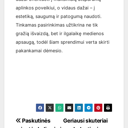
aplinkos poveikiui, o vidaus dažai – į
estetiką, saugumą ir patogumą naudoti.
Tinkamas pasirinkimas užtikrina ne tik
gražią išvaizdą, bet ir ilgalaikę medienos
apsaugą, todėl šiam sprendimui verta skirti
pakankamai dėmesio.
Navigacija
Paskutinės
Geriausi skuteriai