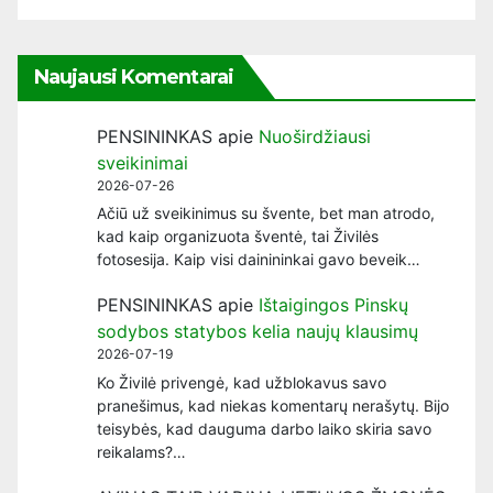
Naujausi Komentarai
PENSININKAS
apie
Nuoširdžiausi
sveikinimai
2026-07-26
Ačiū už sveikinimus su švente, bet man atrodo,
kad kaip organizuota šventė, tai Živilės
fotosesija. Kaip visi dainininkai gavo beveik…
PENSININKAS
apie
Ištaigingos Pinskų
sodybos statybos kelia naujų klausimų
2026-07-19
Ko Živilė privengė, kad užblokavus savo
pranešimus, kad niekas komentarų nerašytų. Bijo
teisybės, kad dauguma darbo laiko skiria savo
reikalams?…