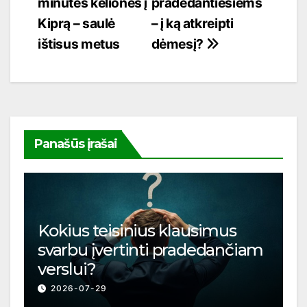
minutės kelionės į
pradedantiesiems
tarp
Kiprą – saulė
– į ką atkreipti
įrašų
ištisus metus
dėmesį?
Panašūs įrašai
Kokius teisinius klausimus
svarbu įvertinti pradedančiam
verslui?
2026-07-29