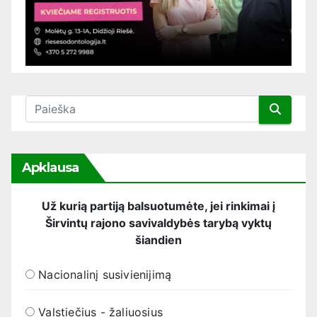
Apklausa
Už kurią partiją balsuotumėte, jei rinkimai į
Širvintų rajono savivaldybės tarybą vyktų
šiandien
Nacionalinį susivienijimą
Valstiečius - žaliuosius