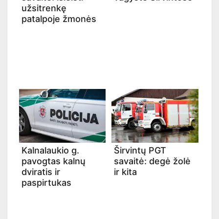
užsitrenkę
patalpoje žmonės
Kalnalaukio g.
Širvintų PGT
pavogtas kalnų
savaitė: degė žolė
dviratis ir
ir kita
paspirtukas