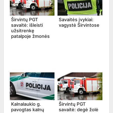
Širvintų PGT
Savaitės įvykiai:
savaitė: išleisti
vagystė Širvintose
užsitrenkę
patalpoje žmonės
Kalnalaukio g.
Širvintų PGT
pavogtas kalnų
savaitė: degė žolė