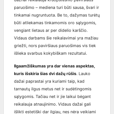
paruošimo – mediena turi būti sausa, švari ir
tinkamai nugruntuota. Be to, dažymas turėtų
būti atliekamas tinkamomis oro sąlygomis,
vengiant lietaus ar per didelio karščio.
Vidaus darbams šie reikalavimai yra mažiau
griežti, nors paviršiaus paruošimas vis tiek
išlieka svarbus kokybiškam rezultatui.
Ilgaamžiškumas yra dar vienas aspektas,
kuris išskiria šias dvi dažų rūšis
. Lauko
dažai paprastai yra kuriami taip, kad
tarnautų ilgus metus net ir sudėtingomis
sąlygomis. Tačiau net ir jie laikui bėgant
reikalauja atnaujinimo. Vidaus dažai gali
išlikti estetiški dar ilgiau, nes nėra veikiami