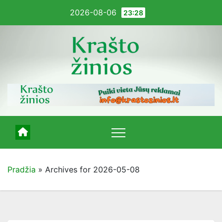
Pereiti
2026-08-06
23:28
į
turinį
Pradžia
»
Archives for 2026-05-08