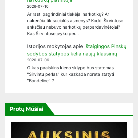
2026-07-10
Ar rasti pagrindiniai tiekėjai narkotikų? Ar
nukenčia tik socialūs asmenys? Kodėl Širvintose
anksčiau nebuvo narkotikų perpardavinėtojai?
Kas Širvintose įvyko per…
Istorijos mokytojas
apie
Ištaigingos Pinskų
sodybos statybos kelia naujų klausimų
2026-07-06
O kas paaiskins kieno sklype bus statomas
"Sirvintu perlas" kur kazkada noreta statyti
"Bandeline" ?
Protų Mūšiai