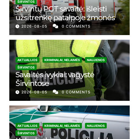
ŠIRVINTOS
Širvintų PGT savaitė: išleisti
užsitrenkę patalpoje žmonės
2026-08-05
0 COMMENTS
AKTUALIJOS
KRIMINALAI, NELAIMĖS
NAUJIENOS
ŠIRVINTOS
Savaitės įvykiai: vagystė
Širvintose
2026-08-05
0 COMMENTS
AKTUALIJOS
KRIMINALAI, NELAIMĖS
NAUJIENOS
ŠIRVINTOS