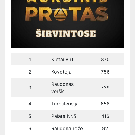
1
Kietai virti
870
2
Kovotojai
756
Raudonas
3
739
veršis
4
Turbulencija
658
5
Palata Nr.5
416
6
Raudona rožė
92