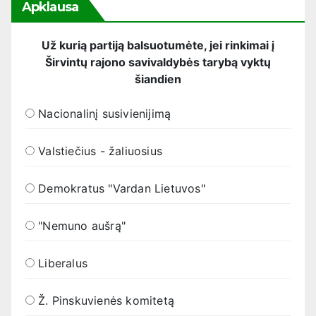
Apklausa
Už kurią partiją balsuotumėte, jei rinkimai į
Širvintų rajono savivaldybės tarybą vyktų
šiandien
Nacionalinį susivienijimą
Valstiečius - žaliuosius
Demokratus "Vardan Lietuvos"
"Nemuno aušrą"
Liberalus
Ž. Pinskuvienės komitetą