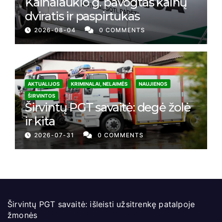
Kalnalaukio g. pavogtas kalnų
dviratis ir paspirtukas
2026-08-04
0 COMMENTS
AKTUALIJOS
KRIMINALAI, NELAIMĖS
NAUJIENOS
ŠIRVINTOS
Širvintų PGT savaitė: degė žolė
ir kita
2026-07-31
0 COMMENTS
Širvintų PGT savaitė: išleisti užsitrenkę patalpoje
žmonės