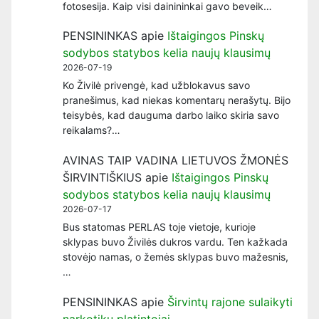
fotosesija. Kaip visi dainininkai gavo beveik…
PENSININKAS
apie
Ištaigingos Pinskų
sodybos statybos kelia naujų klausimų
2026-07-19
Ko Živilė privengė, kad užblokavus savo
pranešimus, kad niekas komentarų nerašytų. Bijo
teisybės, kad dauguma darbo laiko skiria savo
reikalams?…
AVINAS TAIP VADINA LIETUVOS ŽMONĖS
ŠIRVINTIŠKIUS
apie
Ištaigingos Pinskų
sodybos statybos kelia naujų klausimų
2026-07-17
Bus statomas PERLAS toje vietoje, kurioje
sklypas buvo Živilės dukros vardu. Ten kažkada
stovėjo namas, o žemės sklypas buvo mažesnis,
…
PENSININKAS
apie
Širvintų rajone sulaikyti
narkotikų platintojai