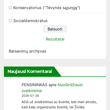
Konservatorius ("Tėvynės sąjungą")
Socialdemokratus
Rezultatai
Balsavimų archyvas
Naujausi Komentarai
PENSININKAS
apie
Nuoširdžiausi
sveikinimai
2026-07-26
Ačiū už sveikinimus su švente, bet man atrodo,
kad kaip organizuota šventė, tai Živilės