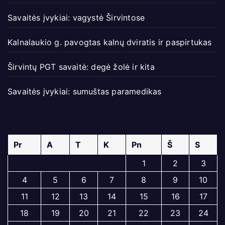
Savaitės įvykiai: vagystė Širvintose
Kalnalaukio g. pavogtas kalnų dviratis ir paspirtukas
Širvintų PGT savaitė: degė žolė ir kita
Savaitės įvykiai: sumuštas paramedikas
Pr
A
T
K
Pn
Š
S
1
2
3
4
5
6
7
8
9
10
11
12
13
14
15
16
17
18
19
20
21
22
23
24