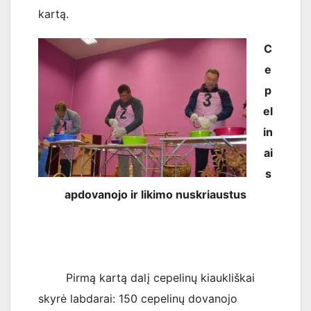
kartą.
C
e
p
el
in
ai
s
apdovanojo ir likimo nuskriaustus
Pirmą kartą dalį cepelinų kiaukliškai
skyrė labdarai: 150 cepelinų dovanojo