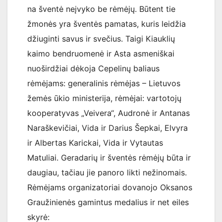
na šventė neįvyko be rėmėjų. Būtent tie
žmonės yra šventės pamatas, kuris leidžia
džiuginti savus ir svečius. Taigi Kiauklių
kaimo bendruomenė ir Asta asmeniškai
nuoširdžiai dėkoja Cepelinų baliaus
rėmėjams: generalinis rėmėjas – Lietuvos
žemės ūkio ministerija, rėmėjai: vartotojų
kooperatyvas „Veivera“, Audronė ir Antanas
Naraškevičiai, Vida ir Darius Šepkai, Elvyra
ir Albertas Karickai, Vida ir Vytautas
Matuliai. Geradarių ir šventės rėmėjų būta ir
daugiau, tačiau jie panoro likti nežinomais.
Rėmėjams organizatoriai dovanojo Oksanos
Graužinienės gamintus medalius ir net eiles
skyrė: