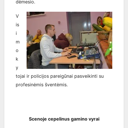
dėmesio.
V
is
i
m
o
k
y
tojai ir policijos pareigūnai pasveikinti su
profesinėmis šventėmis.
Scenoje cepelinus gamino vyrai