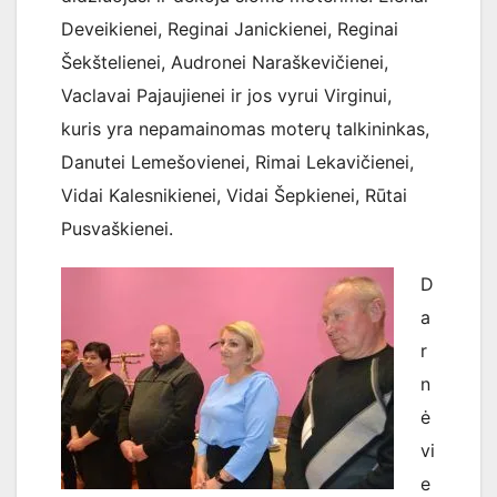
Deveikienei, Reginai Janickienei, Reginai
Šekštelienei, Audronei Naraškevičienei,
Vaclavai Pajaujienei ir jos vyrui Virginui,
kuris yra nepamainomas moterų talkininkas,
Danutei Lemešovienei, Rimai Lekavičienei,
Vidai Kalesnikienei, Vidai Šepkienei, Rūtai
Pusvaškienei.
D
a
r
n
ė
vi
e