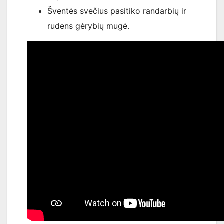
Šventės svečius pasitiko randarbių ir
rudens gėrybių mugė.