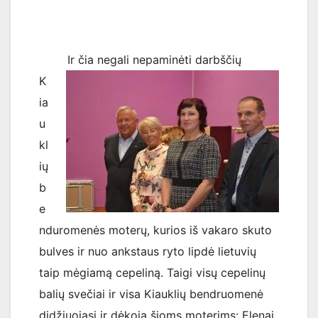
Ir čia negali nepaminėti darbščių
K
ia
u
kl
ių
b
e
nduromenės moterų, kurios iš vakaro skuto
bulves ir nuo ankstaus ryto lipdė lietuvių
taip mėgiamą cepeliną. Taigi visų cepelinų
balių svečiai ir visa Kiauklių bendruomenė
didžiuojasi ir dėkoja šioms moterims: Elenai