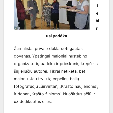
t
e
bi
n
usi padėka
Žurnalistai privalo deklaruoti gautas
dovanas. Ypatingai maloniai nustebino
organizatorių padėka ir prieskonių krepšelis
šių eilučių autorei. Tikrai netikėta, bet
malonu. Jau tryliktą cepelinų balių
fotografuoju „Širvintai“, „Krašto naujienoms“,
ir dabar „Krašto žinioms“. Nuoširdus ačiū ir
už dedikuotas eiles: