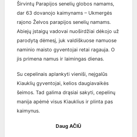
Širvintų Parapijos senelių globos namams,
dar 63 dovanojo kaimynams – Ukmergės
rajono Želvos parapijos senelių namams.
Abiejų įstaigų vadovai nuoširdžiai dėkojo už
parodytą dėmesį, juk valdiškuose namuose
naminio maisto gyventojai retai ragauja. O
jis primena namus ir laimingas dienas.
Su cepelinais aplankyti vieniši, neįgalūs
Kiauklių gyventojai, kelios daugiavaikės
šeimos. Tad galima drąsiai sakyti, cepelinų
manija apėmė visus Kiauklius ir plinta pas
kaimynus.
Daug AČIŪ