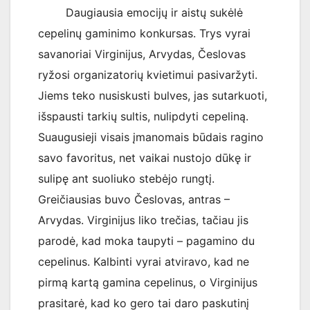
Daugiausia emocijų ir aistų sukėlė
cepelinų gaminimo konkursas. Trys vyrai
savanoriai Virginijus, Arvydas, Česlovas
ryžosi organizatorių kvietimui pasivaržyti.
Jiems teko nusiskusti bulves, jas sutarkuoti,
išspausti tarkių sultis, nulipdyti cepeliną.
Suaugusieji visais įmanomais būdais ragino
savo favoritus, net vaikai nustojo dūkę ir
sulipę ant suoliuko stebėjo rungtį.
Greičiausias buvo Česlovas, antras –
Arvydas. Virginijus liko trečias, tačiau jis
parodė, kad moka taupyti – pagamino du
cepelinus. Kalbinti vyrai atviravo, kad ne
pirmą kartą gamina cepelinus, o Virginijus
prasitarė, kad ko gero tai daro paskutinį