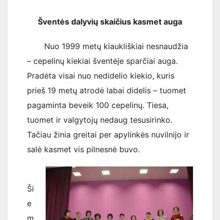
Šventės dalyvių skaičius kasmet auga
Nuo 1999 metų kiaukliškiai nesnaudžia
– cepelinų kiekiai šventėje sparčiai auga.
Pradėta visai nuo nedidelio kiekio, kuris
prieš 19 metų atrodė labai didelis – tuomet
pagaminta beveik 100 cepelinų. Tiesa,
tuomet ir valgytojų nedaug tesusirinko.
Tačiau žinia greitai per apylinkės nuvilnijo ir
salė kasmet vis pilnesnė buvo.
Ši
e
m