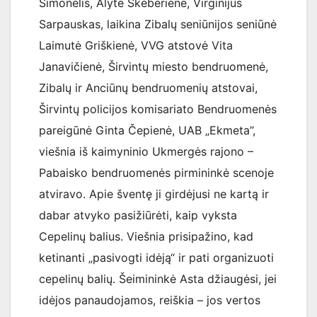
Šimonėlis, Alytė Skeberienė, Virginijus
Sarpauskas, laikina Zibalų seniūnijos seniūnė
Laimutė Griškienė, VVG atstovė Vita
Janavičienė, Širvintų miesto bendruomenė,
Zibalų ir Anciūnų bendruomenių atstovai,
Širvintų policijos komisariato Bendruomenės
pareigūnė Ginta Čepienė, UAB „Ekmeta”,
viešnia iš kaimyninio Ukmergės rajono –
Pabaisko bendruomenės pirmininkė scenoje
atviravo. Apie šventę ji girdėjusi ne kartą ir
dabar atvyko pasižiūrėti, kaip vyksta
Cepelinų balius. Viešnia prisipažino, kad
ketinanti „pasivogti idėją“ ir pati organizuoti
cepelinų balių. Šeimininkė Asta džiaugėsi, jei
idėjos panaudojamos, reiškia – jos vertos