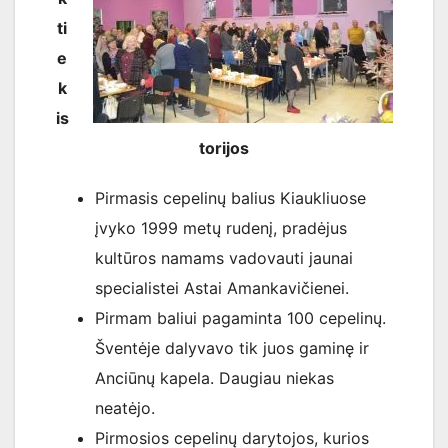
ti
e
k
is
torijos
Pirmasis cepelinų balius Kiaukliuose
įvyko 1999 metų rudenį, pradėjus
kultūros namams vadovauti jaunai
specialistei Astai Amankavičienei.
Pirmam baliui pagaminta 100 cepelinų.
Šventėje dalyvavo tik juos gaminę ir
Anciūnų kapela. Daugiau niekas
neatėjo.
Pirmosios cepelinų darytojos, kurios