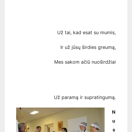
Už tai, kad esat su mumis,
Ir už jūsų širdies greumą,
Mes sakom ačiū nuoširdžiai
Už paramą ir supratingumą.
N
u
s