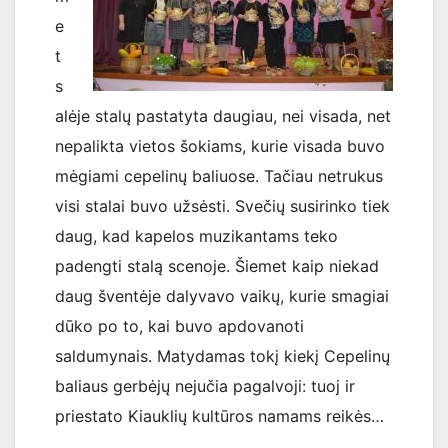
e
t
s
alėje stalų pastatyta daugiau, nei visada, net
nepalikta vietos šokiams, kurie visada buvo
mėgiami cepelinų baliuose. Tačiau netrukus
visi stalai buvo užsėsti. Svečių susirinko tiek
daug, kad kapelos muzikantams teko
padengti stalą scenoje. Šiemet kaip niekad
daug šventėje dalyvavo vaikų, kurie smagiai
dūko po to, kai buvo apdovanoti
saldumynais. Matydamas tokį kiekį Cepelinų
baliaus gerbėjų nejučia pagalvoji: tuoj ir
priestato Kiauklių kultūros namams reikės…