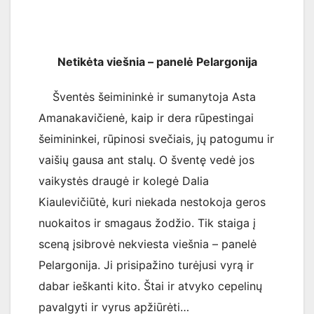
Netikėta viešnia – panelė Pelargonija
Šventės šeimininkė ir sumanytoja Asta
Amanakavičienė, kaip ir dera rūpestingai
šeimininkei, rūpinosi svečiais, jų patogumu ir
vaišių gausa ant stalų. O šventę vedė jos
vaikystės draugė ir kolegė Dalia
Kiaulevičiūtė, kuri niekada nestokoja geros
nuokaitos ir smagaus žodžio. Tik staiga į
sceną įsibrovė nekviesta viešnia – panelė
Pelargonija. Ji prisipažino turėjusi vyrą ir
dabar ieškanti kito. Štai ir atvyko cepelinų
pavalgyti ir vyrus apžiūrėti…