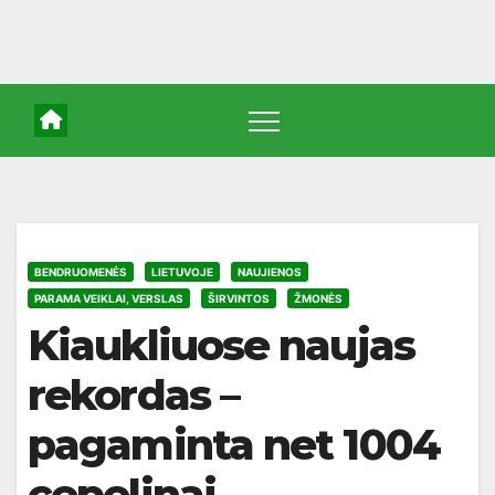
BENDRUOMENĖS
LIETUVOJE
NAUJIENOS
PARAMA VEIKLAI, VERSLAS
ŠIRVINTOS
ŽMONĖS
Kiaukliuose naujas
rekordas –
pagaminta net 1004
cepelinai