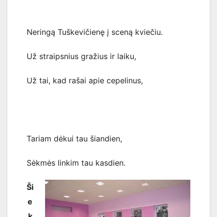
Neringą Tuškevičienę į sceną kviečiu.
Už straipsnius gražius ir laiku,
Už tai, kad rašai apie cepelinus,
Tariam dėkui tau šiandien,
Sėkmės linkim tau kasdien.
Ši
e
k