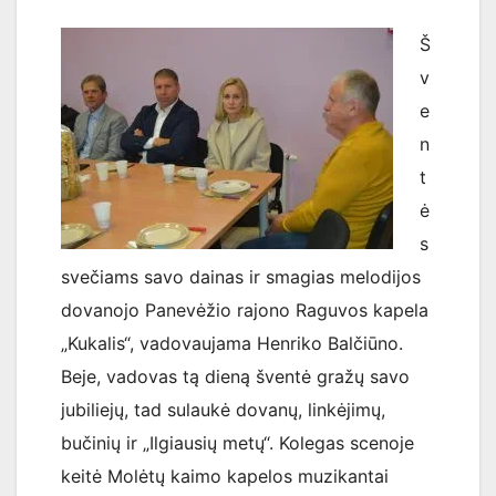
Š
v
e
n
t
ė
s
svečiams savo dainas ir smagias melodijos
dovanojo Panevėžio rajono Raguvos kapela
„Kukalis“, vadovaujama Henriko Balčiūno.
Beje, vadovas tą dieną šventė gražų savo
jubiliejų, tad sulaukė dovanų, linkėjimų,
bučinių ir „Ilgiausių metų“. Kolegas scenoje
keitė Molėtų kaimo kapelos muzikantai