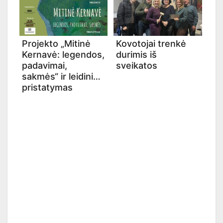
Projekto „Mitinė
Kovotojai trenkė
Kernavė: legendos,
durimis iš
padavimai,
sveikatos
sakmės“ ir leidinio
pristatymas