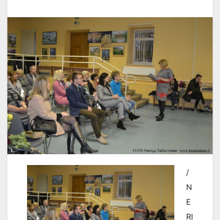
/
N
E
RI