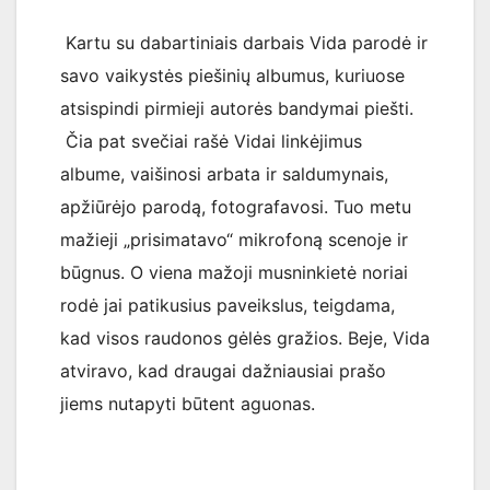
Kartu su dabartiniais darbais Vida parodė ir
savo vaikystės piešinių albumus, kuriuose
atsispindi pirmieji autorės bandymai piešti.
Čia pat svečiai rašė Vidai linkėjimus
albume, vaišinosi arbata ir saldumynais,
apžiūrėjo parodą, fotografavosi. Tuo metu
mažieji „prisimatavo“ mikrofoną scenoje ir
būgnus. O viena mažoji musninkietė noriai
rodė jai patikusius paveikslus, teigdama,
kad visos raudonos gėlės gražios. Beje, Vida
atviravo, kad draugai dažniausiai prašo
jiems nutapyti būtent aguonas.