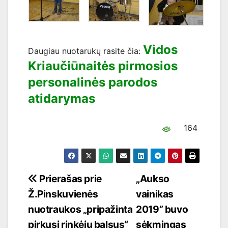
Vidos
Daugiau nuotarukų rasite čia:
Kriaučiūnaitės pirmosios
personalinės parodos
atidarymas
164
Navigacija
Prierašas prie
„Aukso
Ž.Pinskuvienės
vainikas
tarp
nuotraukos „pripažinta
2019” buvo
įrašų
pirkusi rinkėjų balsus“
sėkmingas