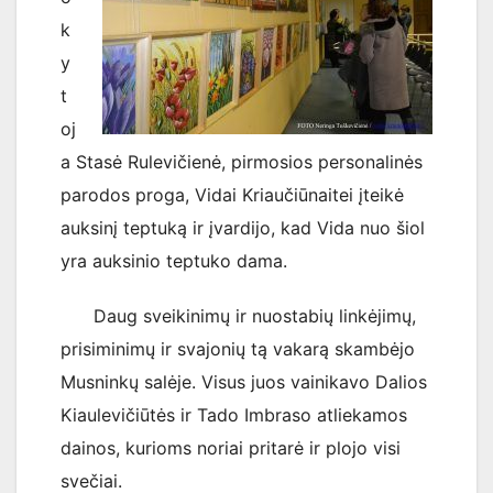
k
y
t
oj
a Stasė Rulevičienė, pirmosios personalinės
parodos proga, Vidai Kriaučiūnaitei įteikė
auksinį teptuką ir įvardijo, kad Vida nuo šiol
yra auksinio teptuko dama.
Daug sveikinimų ir nuostabių linkėjimų,
prisiminimų ir svajonių tą vakarą skambėjo
Musninkų salėje. Visus juos vainikavo Dalios
Kiaulevičiūtės ir Tado Imbraso atliekamos
dainos, kurioms noriai pritarė ir plojo visi
svečiai.