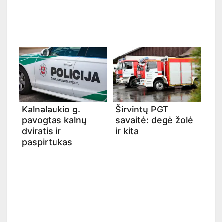
Kalnalaukio g.
Širvintų PGT
pavogtas kalnų
savaitė: degė žolė
dviratis ir
ir kita
paspirtukas