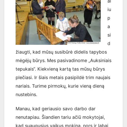
al
iu
p
a
si
d
žiaugti, kad mūsų susibūrė didelis tapybos
mėgėjų būrys. Mes pasivadinome „Auksiniais
tepukais“. Kiekvieną kartą tas mūsų būrys
plečiasi. Ir šiais metais pasipildė trim naujais
nariais. Turime pirmokų, kurie vieną dieną
nustebins.
Manau, kad geriausio savo darbo dar
nenutapiau. Šiandien tariu ačiū mokytojai,
kad suaugusius vaikus mokina, nors ir labai