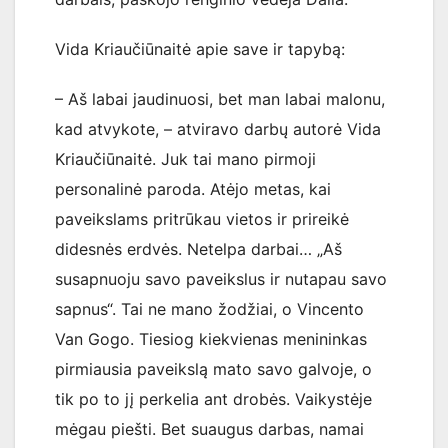
Vida Kriaučiūnaitė apie save ir tapybą:
– Aš labai jaudinuosi, bet man labai malonu,
kad atvykote, – atviravo darbų autorė Vida
Kriaučiūnaitė. Juk tai mano pirmoji
personalinė paroda. Atėjo metas, kai
paveikslams pritrūkau vietos ir prireikė
didesnės erdvės. Netelpa darbai… „Aš
susapnuoju savo paveikslus ir nutapau savo
sapnus“. Tai ne mano žodžiai, o Vincento
Van Gogo. Tiesiog kiekvienas menininkas
pirmiausia paveikslą mato savo galvoje, o
tik po to jį perkelia ant drobės. Vaikystėje
mėgau piešti. Bet suaugus darbas, namai