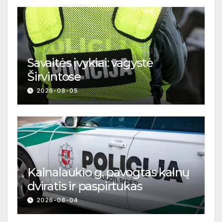
Savaitės įvykiai: vagystė
Širvintose
2026-08-05
Kalnalaukio g. pavogtas kalnų
dviratis ir paspirtukas
2026-08-04