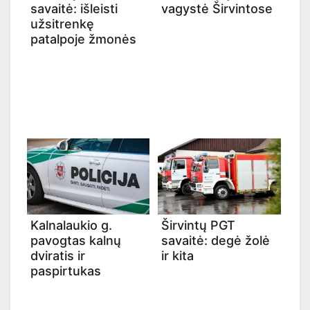
savaitė: išleisti
vagystė Širvintose
užsitrenkę
patalpoje žmonės
Kalnalaukio g.
Širvintų PGT
pavogtas kalnų
savaitė: degė žolė
dviratis ir
ir kita
paspirtukas