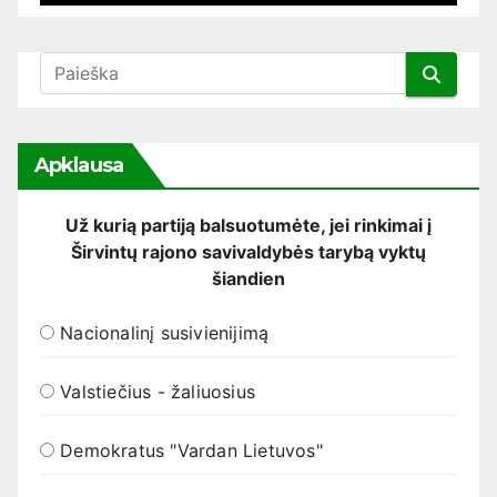
Apklausa
Už kurią partiją balsuotumėte, jei rinkimai į
Širvintų rajono savivaldybės tarybą vyktų
šiandien
Nacionalinį susivienijimą
Valstiečius - žaliuosius
Demokratus "Vardan Lietuvos"