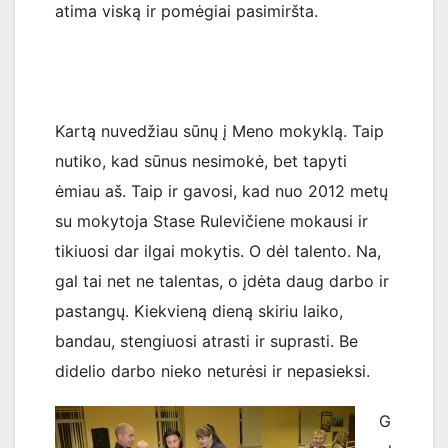
atima viską ir pomėgiai pasimiršta.
Kartą nuvedžiau sūnų į Meno mokyklą. Taip
nutiko, kad sūnus nesimokė, bet tapyti
ėmiau aš. Taip ir gavosi, kad nuo 2012 metų
su mokytoja Stase Rulevičiene mokausi ir
tikiuosi dar ilgai mokytis. O dėl talento. Na,
gal tai net ne talentas, o įdėta daug darbo ir
pastangų. Kiekvieną dieną skiriu laiko,
bandau, stengiuosi atrasti ir suprasti. Be
didelio darbo nieko neturėsi ir nepasieksi.
G