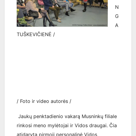
N
G
A
TUŠKEVIČIENĖ /
/ Foto ir video autorės /
Jaukų penktadienio vakarą Musninkų filiale
rinkosi meno mylėtojai ir Vidos draugai. Čia
atidaryta pirmoji personalinė Vidos