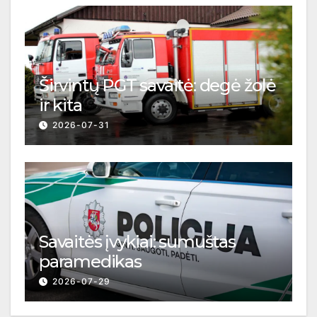
Širvintų PGT savaitė: degė žolė
ir kita
2026-07-31
Savaitės įvykiai: sumuštas
paramedikas
2026-07-29