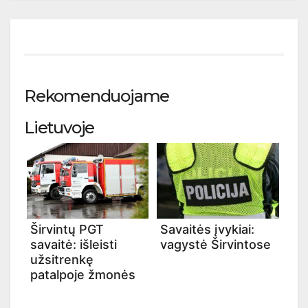
Rekomenduojame
Lietuvoje
Širvintų PGT
Savaitės įvykiai:
savaitė: išleisti
vagystė Širvintose
užsitrenkę
patalpoje žmonės