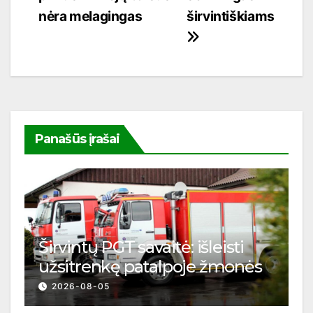
nėra melagingas
širvintiškiams
Panašūs įrašai
Širvintų PGT savaitė: išleisti
užsitrenkę patalpoje žmonės
2026-08-05