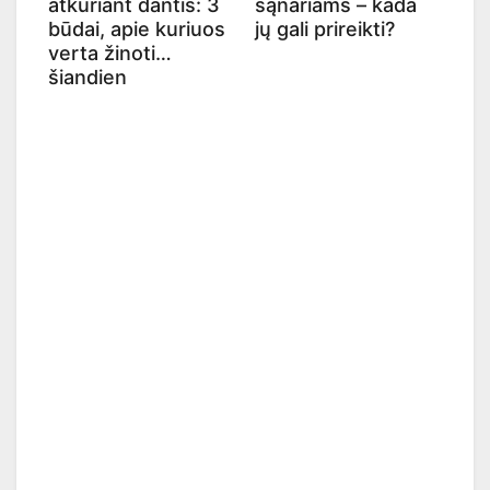
atkuriant dantis: 3
sąnariams – kada
būdai, apie kuriuos
jų gali prireikti?
verta žinoti
šiandien