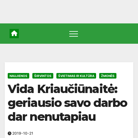
NAUJIENOS
ŠIRVINTOS
ŠVIETIMAS IR KULTŪRA
ŽMONĖS
Vida Kriaučiūnaitė:
geriausio savo darbo
dar nenutapiau
2019-10-21