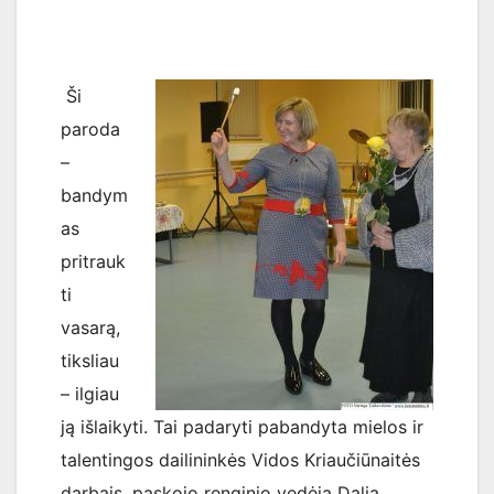
Ši
paroda
–
bandym
as
pritrauk
ti
vasarą,
tiksliau
– ilgiau
ją išlaikyti. Tai padaryti pabandyta mielos ir
talentingos dailininkės Vidos Kriaučiūnaitės
darbais, paskojo renginio vedėja Dalia.