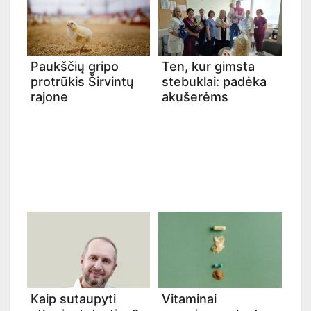
Paukščių gripo
Ten, kur gimsta
protrūkis Širvintų
stebuklai: padėka
rajone
akušerėms
Kaip sutaupyti
Vitaminai