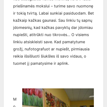
priešinamės mokslui – turime savo nuomonę
ir tokią tvirtą. Labai sunkiai pasiduodam. Bet
kažkaip kažkas gaunasi. Sau linkiu tų sapnų
įdomesnių, kad kažkas pavyktų dar įdomiau
nupiešti, atitrūkti nuo tikrovės… O visiems
linkiu atsiskleisti save. Kad pamatytume
grožį, nufotografuot ar nupiešt, pirmiausia
reikia išsišluoti šiukšles iš savo vidaus, o
tuomet jį pamatysime ir aplink.
M
o