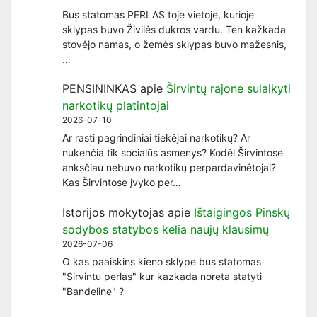
Bus statomas PERLAS toje vietoje, kurioje
sklypas buvo Živilės dukros vardu. Ten kažkada
stovėjo namas, o žemės sklypas buvo mažesnis,
…
PENSININKAS
apie
Širvintų rajone sulaikyti
narkotikų platintojai
2026-07-10
Ar rasti pagrindiniai tiekėjai narkotikų? Ar
nukenčia tik socialūs asmenys? Kodėl Širvintose
anksčiau nebuvo narkotikų perpardavinėtojai?
Kas Širvintose įvyko per…
Istorijos mokytojas
apie
Ištaigingos Pinskų
sodybos statybos kelia naujų klausimų
2026-07-06
O kas paaiskins kieno sklype bus statomas
"Sirvintu perlas" kur kazkada noreta statyti
"Bandeline" ?