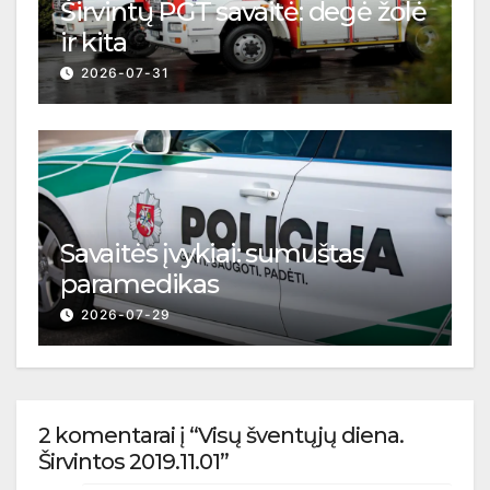
Širvintų PGT savaitė: degė žolė
ir kita
2026-07-31
Savaitės įvykiai: sumuštas
paramedikas
2026-07-29
2 komentarai į “Visų šventųjų diena.
Širvintos 2019.11.01”