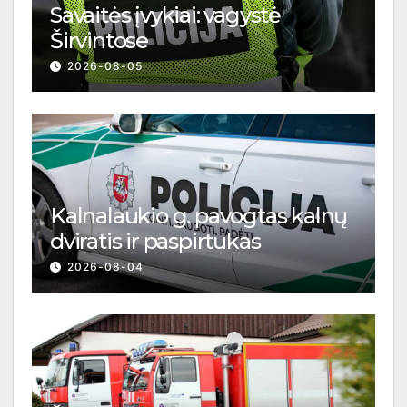
Savaitės įvykiai: vagystė
Širvintose
2026-08-05
Kalnalaukio g. pavogtas kalnų
dviratis ir paspirtukas
2026-08-04