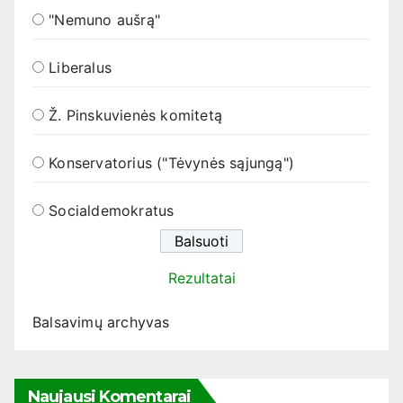
"Nemuno aušrą"
Liberalus
Ž. Pinskuvienės komitetą
Konservatorius ("Tėvynės sąjungą")
Socialdemokratus
Rezultatai
Balsavimų archyvas
Naujausi Komentarai