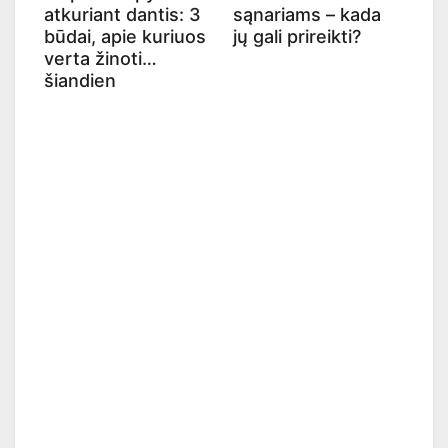
atkuriant dantis: 3
sąnariams – kada
būdai, apie kuriuos
jų gali prireikti?
verta žinoti
šiandien