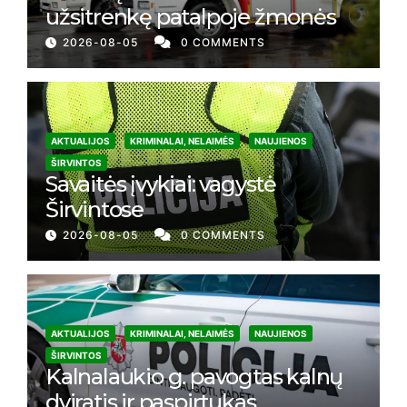
užsitrenkę patalpoje žmonės
2026-08-05
0 COMMENTS
AKTUALIJOS
KRIMINALAI, NELAIMĖS
NAUJIENOS
ŠIRVINTOS
Savaitės įvykiai: vagystė
Širvintose
2026-08-05
0 COMMENTS
AKTUALIJOS
KRIMINALAI, NELAIMĖS
NAUJIENOS
ŠIRVINTOS
Kalnalaukio g. pavogtas kalnų
dviratis ir paspirtukas