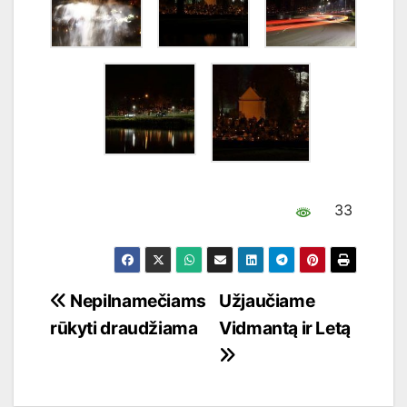
33
Navigacija
Nepilnamečiams
Užjaučiame
rūkyti draudžiama
Vidmantą ir Letą
tarp
įrašų