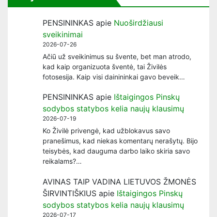
PENSININKAS
apie
Nuoširdžiausi
sveikinimai
2026-07-26
Ačiū už sveikinimus su švente, bet man atrodo,
kad kaip organizuota šventė, tai Živilės
fotosesija. Kaip visi dainininkai gavo beveik…
PENSININKAS
apie
Ištaigingos Pinskų
sodybos statybos kelia naujų klausimų
2026-07-19
Ko Živilė privengė, kad užblokavus savo
pranešimus, kad niekas komentarų nerašytų. Bijo
teisybės, kad dauguma darbo laiko skiria savo
reikalams?…
AVINAS TAIP VADINA LIETUVOS ŽMONĖS
ŠIRVINTIŠKIUS
apie
Ištaigingos Pinskų
sodybos statybos kelia naujų klausimų
2026-07-17