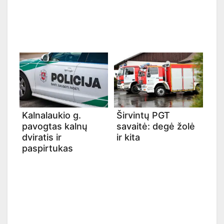
Kalnalaukio g.
Širvintų PGT
pavogtas kalnų
savaitė: degė žolė
dviratis ir
ir kita
paspirtukas