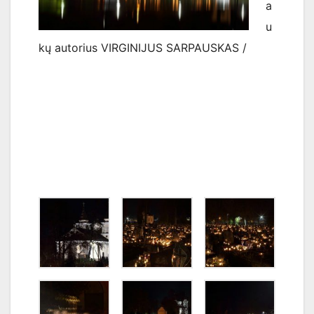
a
u
kų autorius VIRGINIJUS SARPAUSKAS /