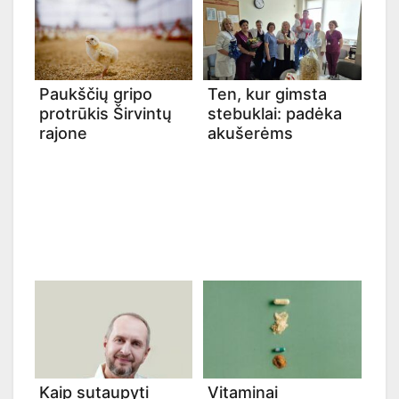
Paukščių gripo
Ten, kur gimsta
protrūkis Širvintų
stebuklai: padėka
rajone
akušerėms
Kaip sutaupyti
Vitaminai