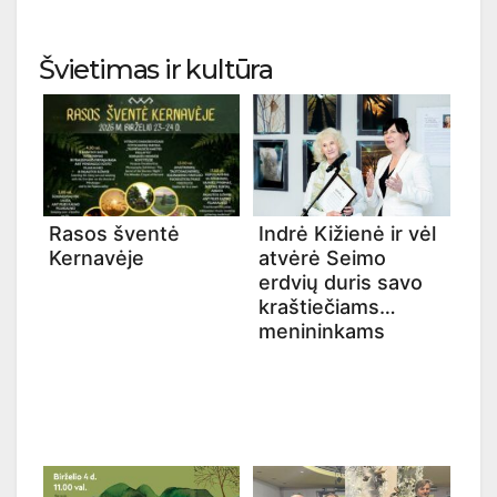
Švietimas ir kultūra
Rasos šventė
Indrė Kižienė ir vėl
Kernavėje
atvėrė Seimo
erdvių duris savo
kraštiečiams
menininkams