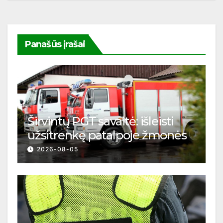
Panašūs įrašai
Širvintų PGT savaitė: išleisti
užsitrenkę patalpoje žmonės
2026-08-05