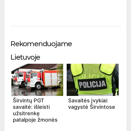
Rekomenduojame
Lietuvoje
Širvintų PGT
Savaitės įvykiai:
savaitė: išleisti
vagystė Širvintose
užsitrenkę
patalpoje žmonės