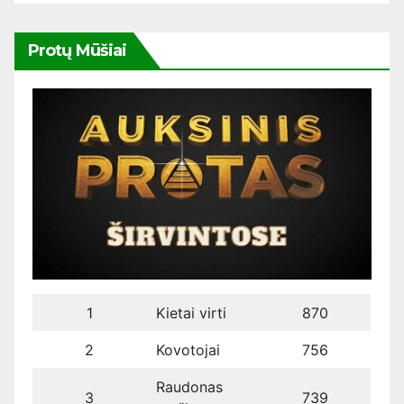
Protų Mūšiai
1
Kietai virti
870
2
Kovotojai
756
Raudonas
3
739