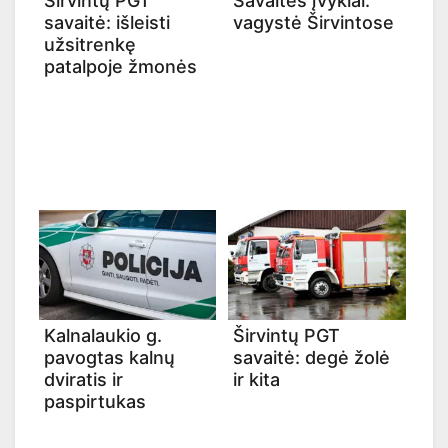
Širvintų PGT
Savaitės įvykiai:
savaitė: išleisti
vagystė Širvintose
užsitrenkę
patalpoje žmonės
Kalnalaukio g.
Širvintų PGT
pavogtas kalnų
savaitė: degė žolė
dviratis ir
ir kita
paspirtukas