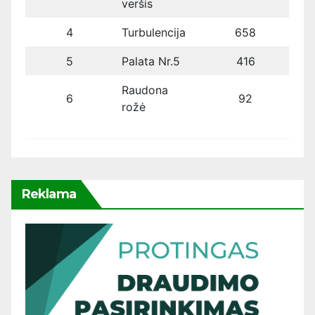
veršis
4
Turbulencija
658
5
Palata Nr.5
416
Raudona
6
92
rožė
Reklama