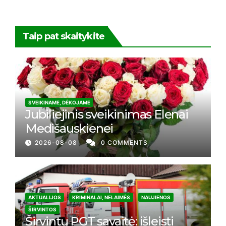
Taip pat skaitykite
SVEIKINAME, DĖKOJAME
Jubiliejinis sveikinimas Elenai
Medišauskienei
2026-08-08
0 COMMENTS
AKTUALIJOS
KRIMINALAI, NELAIMĖS
NAUJIENOS
ŠIRVINTOS
Širvintų PGT savaitė: išleisti