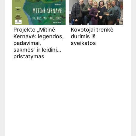
Projekto „Mitinė
Kovotojai trenkė
Kernavė: legendos,
durimis iš
padavimai,
sveikatos
sakmės“ ir leidinio
pristatymas