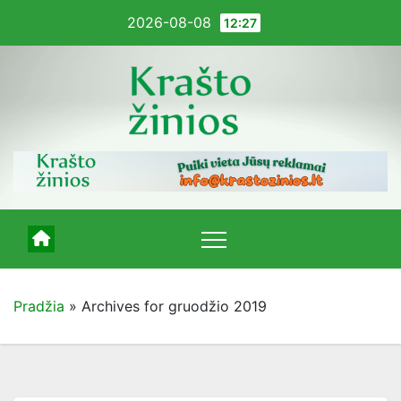
Pereiti
2026-08-08
12:27
į
turinį
Pradžia
»
Archives for gruodžio 2019