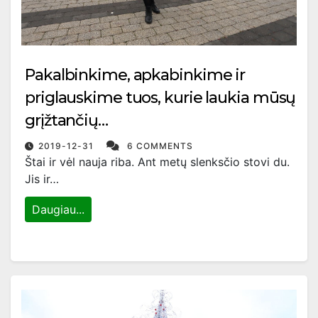
Pakalbinkime, apkabinkime ir
priglauskime tuos, kurie laukia mūsų
grįžtančių…
2019-12-31
6 COMMENTS
Štai ir vėl nauja riba. Ant metų slenksčio stovi du.
Jis ir…
Daugiau...