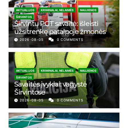
AKTUALIJOS
KRIMINALAI, NELAIMĖS
NAUJIENOS
ŠIRVINTOS
Širvintų PGT savaitė: išleisti
užsitrenkę patalpoje žmonės
2026-08-05
0 COMMENTS
AKTUALIJOS
KRIMINALAI, NELAIMĖS
NAUJIENOS
ŠIRVINTOS
Savaitės įvykiai: vagystė
Širvintose
2026-08-05
0 COMMENTS