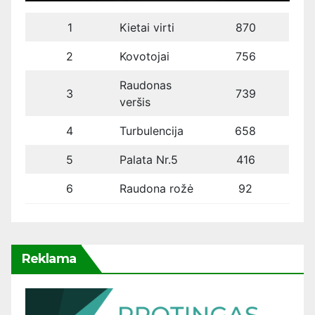
1
Kietai virti
870
2
Kovotojai
756
Raudonas
3
739
veršis
4
Turbulencija
658
5
Palata Nr.5
416
6
Raudona rožė
92
Reklama