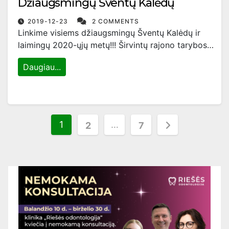
Džiaugsmingų Šventų Kalėdų
2019-12-23
2 COMMENTS
Linkime visiems džiaugsmingų Šventų Kalėdų ir
laimingų 2020-ųjų metų!!! Širvintų rajono tarybos…
Daugiau...
Įrašų
1
…
2
7
puslapiavimas