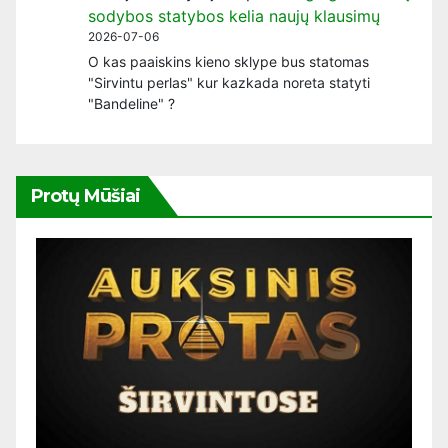
sodybos statybos kelia naujų klausimų
2026-07-06
O kas paaiskins kieno sklype bus statomas
"Sirvintu perlas" kur kazkada noreta statyti
"Bandeline" ?
Protų Mūšiai