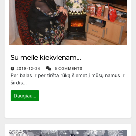
Su meile kiekvienam…
2019-12-24
5 COMMENTS
Per balas ir per tirštą rūką šiemet į mūsų namus ir
širdis…
Daugiau...