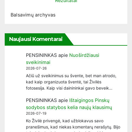
Rezultatai
Balsavimų archyvas
Naujausi Komentarai
PENSININKAS
apie
Nuoširdžiausi
sveikinimai
2026-07-26
Ačiū už sveikinimus su švente, bet man atrodo,
kad kaip organizuota šventė, tai Živilės
fotosesija. Kaip visi dainininkai gavo beveik…
PENSININKAS
apie
Ištaigingos Pinskų
sodybos statybos kelia naujų klausimų
2026-07-19
Ko Živilė privengė, kad užblokavus savo
pranešimus, kad niekas komentarų nerašytų. Bijo