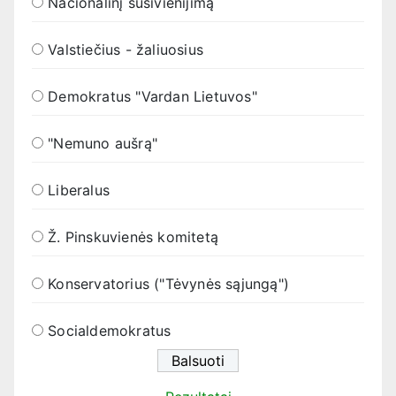
Nacionalinį susivienijimą
Valstiečius - žaliuosius
Demokratus "Vardan Lietuvos"
"Nemuno aušrą"
Liberalus
Ž. Pinskuvienės komitetą
Konservatorius ("Tėvynės sąjungą")
Socialdemokratus