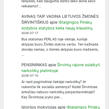
teisybės, kad dauguma darbo laiko skiria savo
reikalams?…
AVINAS TAIP VADINA LIETUVOS ŽMONĖS
ŠIRVINTIŠKIUS
apie
Ištaigingos Pinskų
sodybos statybos kelia naujų klausimų
2026-07-17
Bus statomas PERLAS toje vietoje, kurioje
sklypas buvo Živilės dukros vardu. Ten kažkada
stovėjo namas, o žemės sklypas buvo mažesnis,
…
PENSININKAS
apie
Širvintų rajone sulaikyti
narkotikų platintojai
2026-07-10
Ar rasti pagrindiniai tiekėjai narkotikų? Ar
nukenčia tik socialūs asmenys? Kodėl Širvintose
anksčiau nebuvo narkotikų perpardavinėtojai?
Kas Širvintose įvyko per…
Istorijos mokytojas
apie
Ištaigingos Pinskų