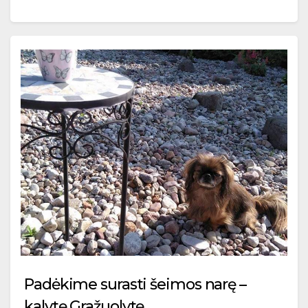
Padėkime surasti šeimos narę –
kalytę Gražuolytę