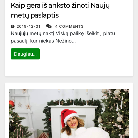
Kaip gera iš anksto žinoti Naujų
metų paslaptis
2019-12-31
4 COMMENTS
Naujųjų metų naktį Viską palikę išeikit Į platų
pasaulį, kur niekas Nežino…
Daugiau...