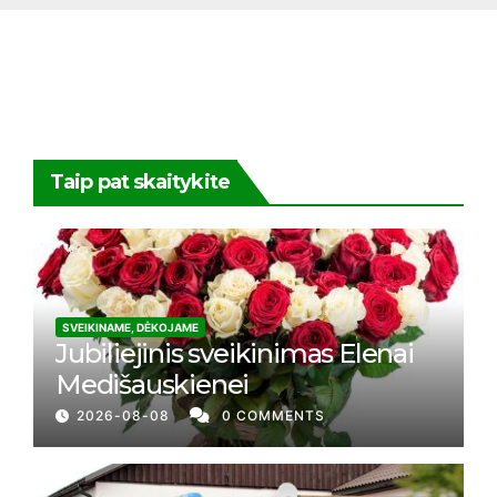
Taip pat skaitykite
SVEIKINAME, DĖKOJAME
Jubiliejinis sveikinimas Elenai
Medišauskienei
2026-08-08
0 COMMENTS