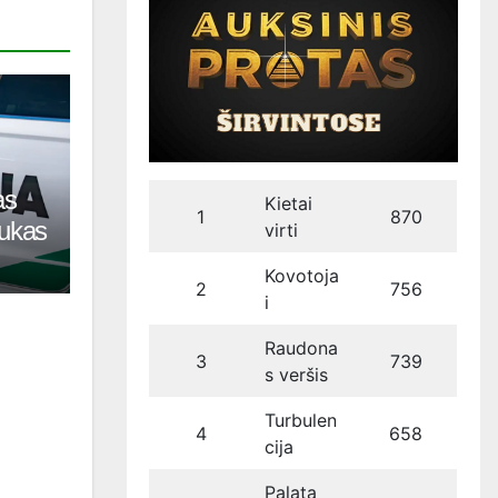
as
Kietai
1
870
tukas
virti
Kovotoja
2
756
i
Raudona
3
739
s veršis
Turbulen
4
658
cija
Palata