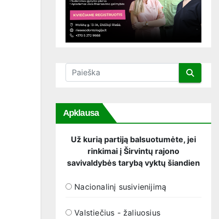
Apklausa
Už kurią partiją balsuotumėte, jei
rinkimai į Širvintų rajono
savivaldybės tarybą vyktų šiandien
Nacionalinį susivienijimą
Valstiečius - žaliuosius