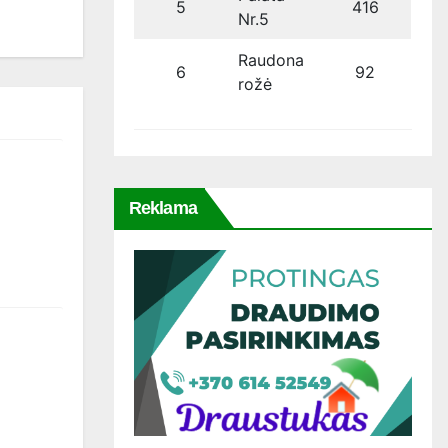
5
416
Nr.5
Raudona
6
92
rožė
Reklama