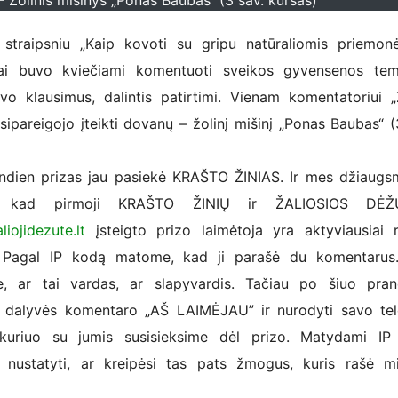
 - Žolinis mišinys „Ponas Baubas“ (3 sav. kursas)
ipsniu „Kaip kovoti su gripu natūraliomis priemonė
jai buvo kviečiami komentuoti sveikos gyvensenos tem
avo klausimus, dalintis patirtimi. Vienam komentatoriui „Ž
sipareigojo įteikti dovanų – žolinį mišinį „Ponas Baubas“ (
n prizas jau pasiekė KRAŠTO ŽINIAS. Ir mes džiaugsm
e, kad pirmoji KRAŠTO ŽINIŲ ir ŽALIOSIOS DĖ
liojidezute.lt
įsteigto prizo laimėtoja yra aktyviausiai r
. Pagal IP kodą matome, kad ji parašė du komentarus
, ar tai vardas, ar slapyvardis. Tačiau po šiuo pran
 dalyvės komentaro „AŠ LAIMĖJAU” ir nurodyti savo te
 kuriuo su jumis susisieksime dėl prizo. Matydami IP
 nustatyti, ar kreipėsi tas pats žmogus, kuris rašė m