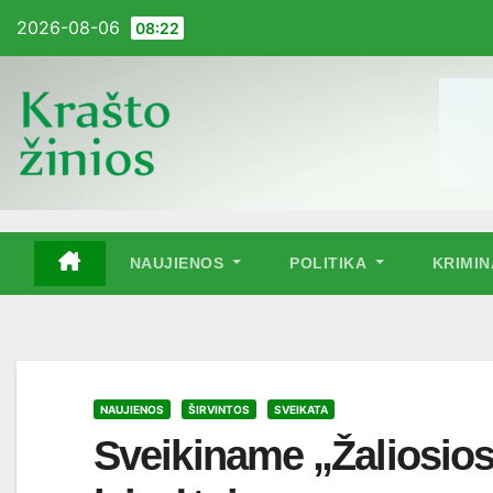
Pereiti
2026-08-06
08:22
į
turinį
NAUJIENOS
POLITIKA
KRIMI
NAUJIENOS
ŠIRVINTOS
SVEIKATA
Sveikiname „Žaliosio