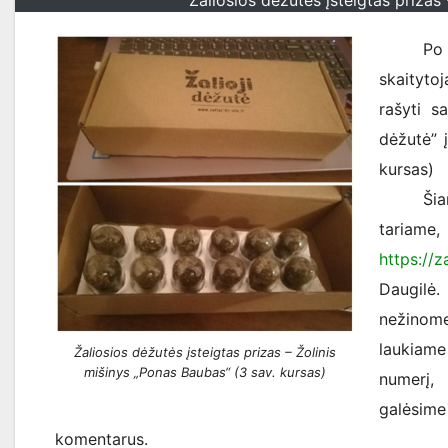
Žaliosios dėžutės įsteigtas prizas
Po stra
skaityto
rašyti s
dėžutė” į
kursas)
Šiandie
tariam
https://za
Daugilė
nežinome
laukiame
Žaliosios dėžutės įsteigtas prizas – Žolinis
mišinys „Ponas Baubas“ (3 sav. kursas)
numerį,
galėsime
komentarus.