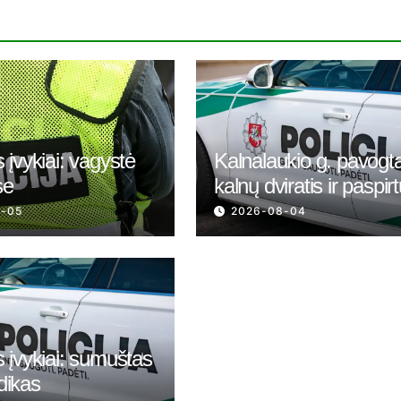
 įvykiai: vagystė
Kalnalaukio g. pavogt
se
kalnų dviratis ir paspir
8-05
2026-08-04
 įvykiai: sumuštas
dikas