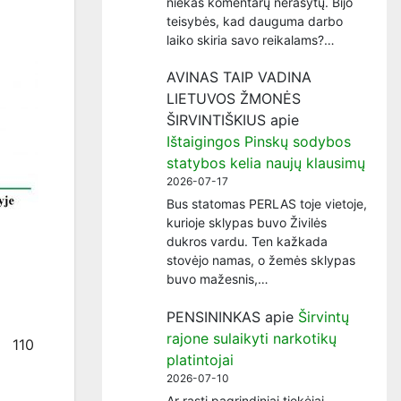
niekas komentarų nerašytų. Bijo
teisybės, kad dauguma darbo
laiko skiria savo reikalams?…
AVINAS TAIP VADINA
LIETUVOS ŽMONĖS
ŠIRVINTIŠKIUS
apie
Ištaigingos Pinskų sodybos
statybos kelia naujų klausimų
2026-07-17
Bus statomas PERLAS toje vietoje,
kurioje sklypas buvo Živilės
dukros vardu. Ten kažkada
stovėjo namas, o žemės sklypas
buvo mažesnis,…
PENSININKAS
apie
Širvintų
rajone sulaikyti narkotikų
110
platintojai
2026-07-10
Ar rasti pagrindiniai tiekėjai