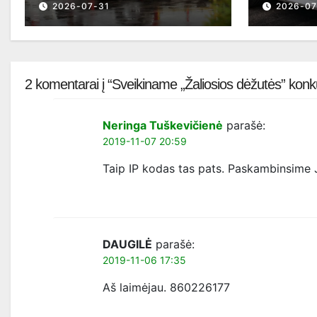
2026-07-31
2026-07
2 komentarai į “Sveikiname „Žaliosios dėžutės” konk
Neringa Tuškevičienė
parašė:
2019-11-07 20:59
Taip IP kodas tas pats. Paskambinsime J
DAUGILĖ
parašė:
2019-11-06 17:35
Aš laimėjau. 860226177