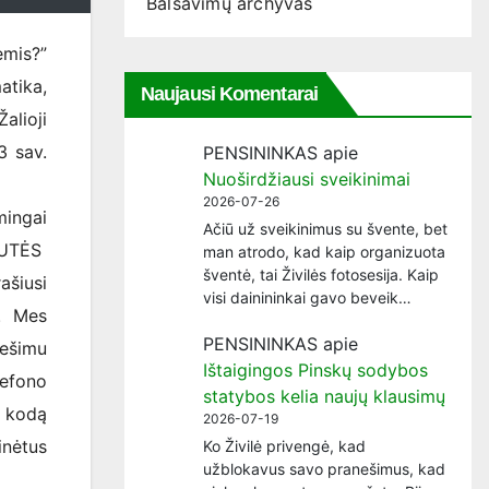
Balsavimų archyvas
mis?”
atika,
Naujausi Komentarai
alioji
3 sav.
PENSININKAS
apie
Nuoširdžiausi sveikinimai
2026-07-26
ingai
Ačiū už sveikinimus su švente, bet
ŽUTĖS
man atrodo, kad kaip organizuota
šventė, tai Živilės fotosesija. Kaip
ašiusi
visi dainininkai gavo beveik…
. Mes
PENSININKAS
apie
ešimu
Ištaigingos Pinskų sodybos
lefono
statybos kelia naujų klausimų
 kodą
2026-07-19
inėtus
Ko Živilė privengė, kad
užblokavus savo pranešimus, kad