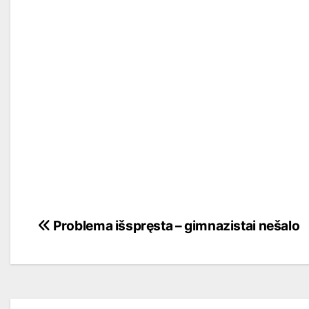
Navigacija
Problema išspręsta – gimnazistai nešalo
tarp
įrašų