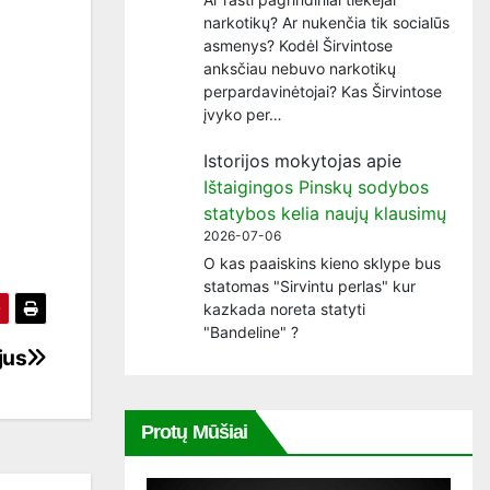
narkotikų? Ar nukenčia tik socialūs
asmenys? Kodėl Širvintose
anksčiau nebuvo narkotikų
perpardavinėtojai? Kas Širvintose
įvyko per…
Istorijos mokytojas
apie
Ištaigingos Pinskų sodybos
statybos kelia naujų klausimų
2026-07-06
O kas paaiskins kieno sklype bus
statomas "Sirvintu perlas" kur
kazkada noreta statyti
"Bandeline" ?
jus
Protų Mūšiai