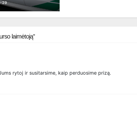
-29
urso laimėtoją”
ums rytoj ir susitarsime, kaip perduosime prizą.