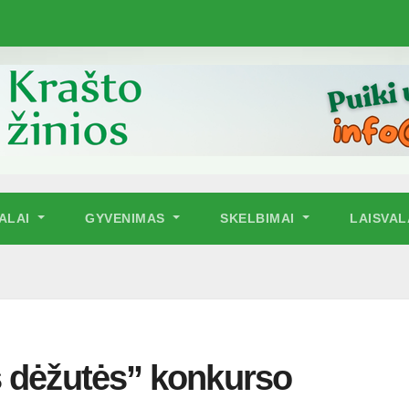
NALAI
GYVENIMAS
SKELBIMAI
LAISVAL
s dėžutės” konkurso