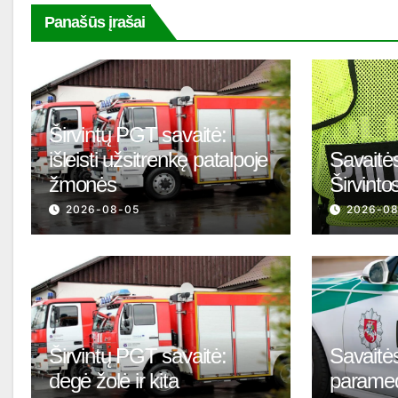
Panašūs įrašai
Širvintų PGT savaitė:
išleisti užsitrenkę patalpoje
Savaitės
žmonės
Širvinto
2026-08-05
2026-0
Širvintų PGT savaitė:
Savaitės
degė žolė ir kita
parame