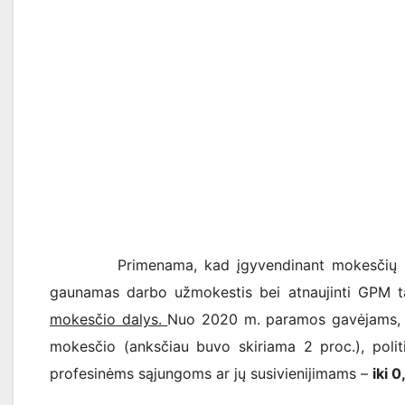
Primenama, kad įgyvendinant mokesčių reform
gaunamas darbo užmokestis bei atnaujinti GPM ta
mokesčio dalys.
Nuo 2020 m. paramos gavėjams, t
mokesčio (anksčiau buvo skiriama 2 proc.), poli
profesinėms sąjungoms ar jų susivienijimams –
iki 