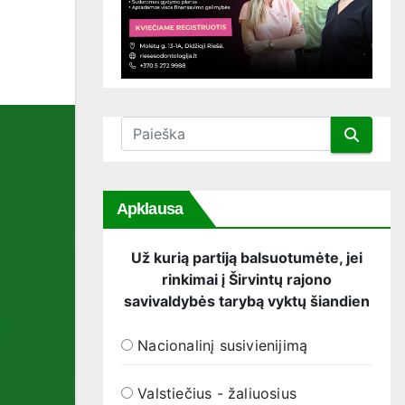
Apklausa
Už kurią partiją balsuotumėte, jei
rinkimai į Širvintų rajono
savivaldybės tarybą vyktų šiandien
Nacionalinį susivienijimą
Valstiečius - žaliuosius