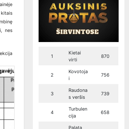
inėje
kitais
ambinę
i, nes
Kietai
ekcija
1
870
virti
Kovotoja
2
756
i
Raudona
3
739
s veršis
Turbulen
4
658
cija
Palata