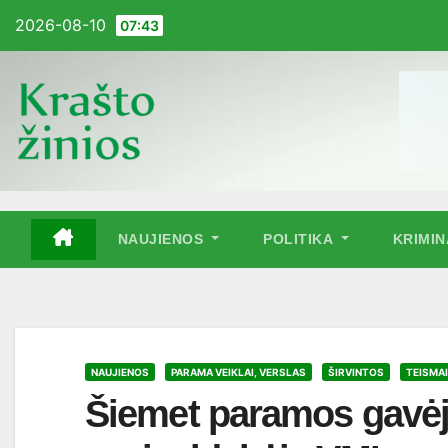
Pereiti
2026-08-10
07:43
į
turinį
NAUJIENOS
POLITIKA
KRIMI
NAUJIENOS
PARAMA VEIKLAI, VERSLAS
ŠIRVINTOS
TEISMAI
Šiemet paramos gavėja