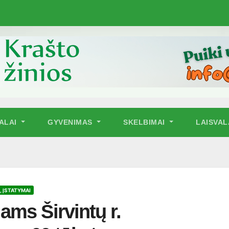
NALAI
GYVENIMAS
SKELBIMAI
LAISVAL
, ĮSTATYMAI
ms Širvintų r.