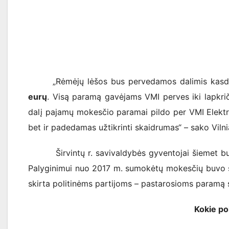
„Rėmėjų lėšos bus pervedamos dalimis kasdien,
eurų
. Visą paramą gavėjams VMI perves iki lapkri
dalį pajamų mokesčio paramai pildo per VMI Elektr
bet ir padedamas užtikrinti skaidrumas“ – sako Vilni
Širvintų r. savivaldybės gyventojai šiemet buv
Palyginimui nuo 2017 m. sumokėtų mokesčių buvo sk
skirta politinėms partijoms – pastarosioms paramą s
Kokie pokyč