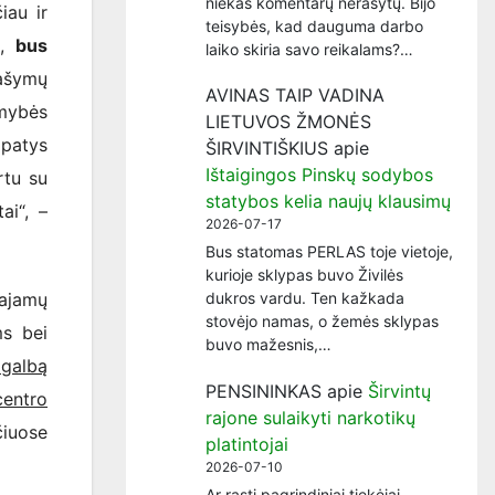
niekas komentarų nerašytų. Bijo
au ir
teisybės, kad dauguma darbo
s,
bus
laiko skiria savo reikalams?…
rašymų
AVINAS TAIP VADINA
imybės
LIETUVOS ŽMONĖS
 patys
ŠIRVINTIŠKIUS
apie
Ištaigingos Pinskų sodybos
rtu su
statybos kelia naujų klausimų
ai“, –
2026-07-17
Bus statomas PERLAS toje vietoje,
kurioje sklypas buvo Živilės
dukros vardu. Ten kažkada
pajamų
stovėjo namas, o žemės sklypas
ms bei
buvo mažesnis,…
agalbą
PENSININKAS
apie
Širvintų
centro
rajone sulaikyti narkotikų
čiuose
platintojai
2026-07-10
Ar rasti pagrindiniai tiekėjai