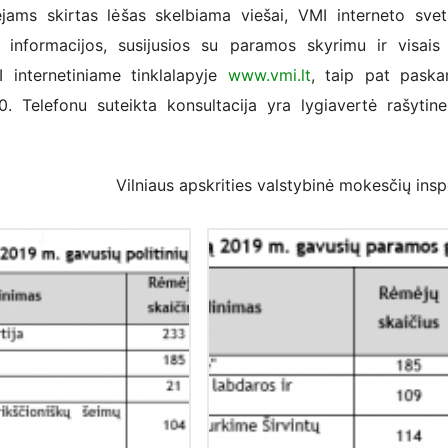
irtas lėšas skelbiama viešai, VMI interneto sveta
 informacijos, susijusios su paramos skyrimu ir visais 
I internetiniame tinklalapyje
www.vmi.lt
, taip pat pask
elefonu suteikta konsultacija yra lygiavertė rašytine
Vilniaus apskrities valstybinė mokesčių insp