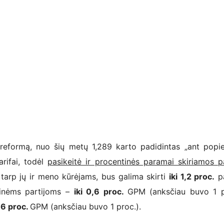
ą, nuo šių metų 1,289 karto padidintas „ant popier
rifai, todėl
pasikeitė ir procentinės paramai skiriamos 
arp jų ir meno kūrėjams, bus galima skirti
iki 1,2 proc.
p
tinėms partijoms –
iki 0,6 proc.
GPM (anksčiau buvo 1 p
0,6 proc.
GPM (anksčiau buvo 1 proc.).