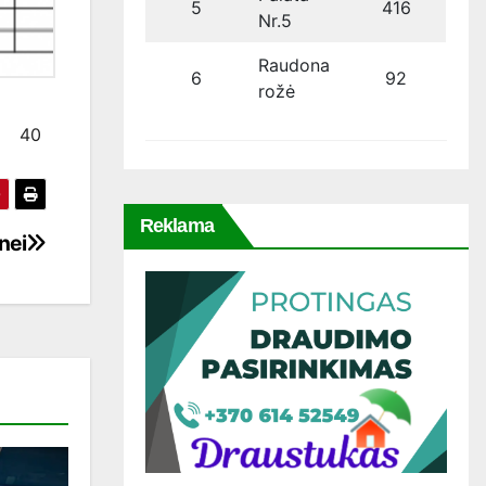
5
416
Nr.5
Raudona
6
92
rožė
40
Reklama
nei