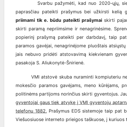
Svarbu pažymėti, kad nuo 2020-ųjų, siekiant s
paprasčiau pateikti prašymus bei užkirsti keli
priimami tik e. būdu pateikti prašymai
skirti paj
skirti paramą nepriimsime ir nenagrinėsime. Spren
popierinį prašymą pateikti per darbdavį, taip pa
paramos gavėjai, nenagrinėjome pluoštais atsiųstų 
jais nebuvo pridėti atstovavimą kiekvienam gyven
pasakoja S. Aliukonytė-Šnirienė.
VMI atstovė skuba nuraminti kompiuteriu nesinau
mokesčio paramos gavėjams, meno kūrėjams, prof
politinėms partijoms norinčius skirti gyventojus. J
gyventojai gaus tiek atvykę į VMI gyventojų aptar
telefonu 1882.
Prašymus EDS sistemoje taip pat bus 
Viešuosiuose interneto prieigos taškuose, į kuriuos t