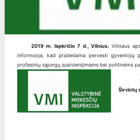
2019 m. lapkričio 7 d., Vilnius.
Vilniaus aps
informuoja, kad pradedama pervesti gyventojų 
profesinių sąjungų susivienijimams bei politinėms p
Šiemet
Širvintų