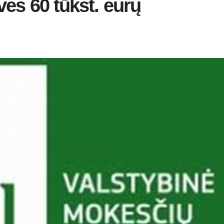
ves 60 tūkst. eurų