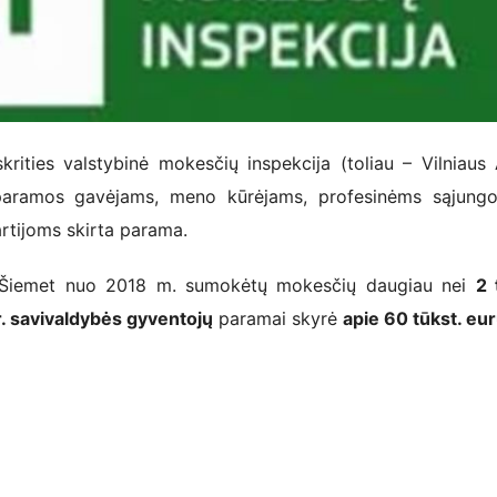
krities valstybinė mokesčių inspekcija (toliau – Vilniaus
paramos gavėjams, meno kūrėjams, profesinėms sąjungo
artijoms skirta parama.
 nuo 2018 m. sumokėtų mokesčių daugiau nei
2 
 r. savivaldybės gyventojų
paramai skyrė
apie 60 tūkst. eur