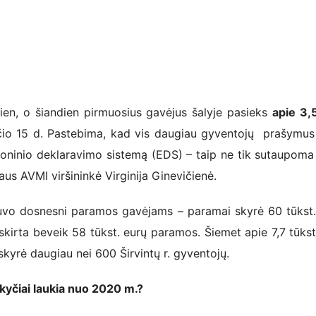
 o šiandien pirmuosius gavėjus šalyje pasieks
apie 3,
čio 15 d. Pastebima, kad vis daugiau gyventojų prašymus 
oninio deklaravimo sistemą (EDS) – taip ne tik sutaupoma 
aus AVMI viršininkė Virginija Ginevičienė.
o dosnesni paramos gavėjams – paramai skyrė 60 tūkst.
irta beveik 58 tūkst. eurų paramos. Šiemet apie 7,7 tūkst
kyrė daugiau nei 600 Širvintų r. gyventojų.
iai laukia nuo 2020 m.?