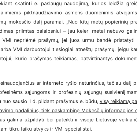
katinti e. paslaugų naudojimą, kurios leidžia greiči
ą galimiems piktnaudžiavimo asmens duomenimis atvejam
amų mokesčio dalį paramai. „Nuo kitų metų popierinių p
dimas priimtas palaipsniui – jau keleri metai nebuvo gal
t VMI nepriėmė prašymų, jei juos urmu bandė pristatyti
arba VMI darbuotojui tiesiogiai atneštų prašymų, jeigu ka
tojui, kurio prašymas teikiamas, patvirtinantys dokument
dojančius ar interneto ryšio neturinčius, tačiau dalį 
esinėms sąjungoms ir profesinių sąjungų susivienijima
au nuo sausio 1 d. pildant prašymus e. būdu,
visą reikiamą p
navimo padalinius, tiek paskambinę Mokesčių informacijos 
galima užpildyti bei pateikti ir visoje Lietuvoje veikian
am tikru laiku atvyks ir VMI specialistai.