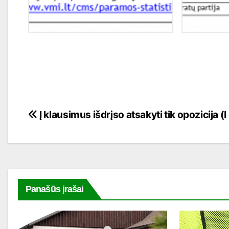
Navigacija
Į klausimus išdrįso atsakyti tik opozicija (I 
tarp
įrašų
Panašūs įrašai