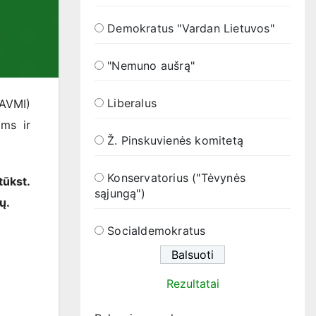
Demokratus "Vardan Lietuvos"
"Nemuno aušrą"
Liberalus
 AVMI)
ms ir
Ž. Pinskuvienės komitetą
Konservatorius ("Tėvynės
tūkst.
sąjungą")
ų.
Socialdemokratus
Rezultatai