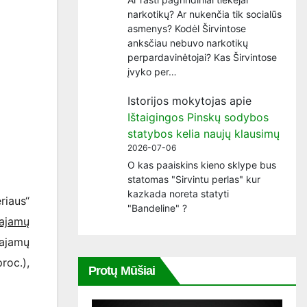
narkotikų? Ar nukenčia tik socialūs
asmenys? Kodėl Širvintose
anksčiau nebuvo narkotikų
perpardavinėtojai? Kas Širvintose
įvyko per…
Istorijos mokytojas
apie
Ištaigingos Pinskų sodybos
statybos kelia naujų klausimų
2026-07-06
O kas paaiskins kieno sklype bus
statomas "Sirvintu perlas" kur
kazkada noreta statyti
iaus“
"Bandeline" ?
pajamų
ajamų
roc.),
Protų Mūšiai