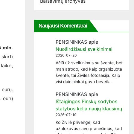
Balsavimų archyvas
Naujausi Komentarai
PENSININKAS
apie
5 mln.
Nuoširdžiausi sveikinimai
2026-07-26
skirti
Ačiū už sveikinimus su švente, bet
laiko,
man atrodo, kad kaip organizuota
šventė, tai Živilės fotosesija. Kaip
visi dainininkai gavo beveik…
 eurų.
PENSININKAS
apie
. eurų
Ištaigingos Pinskų sodybos
statybos kelia naujų klausimų
2026-07-19
Ko Živilė privengė, kad
užblokavus savo pranešimus, kad