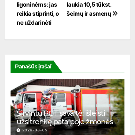
ligoninėms: jas
laukia 10,5 tūkst.
reikia stiprinti, o
šeimų ir asmenų
ne uždarinėti
Panašūs įrašai
Širvintų PGT savaitė: išleisti
užsitrenkę patalpoje žmonės
2026-08-05