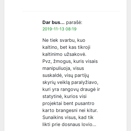
Dar bus...
parašė:
2019-11-13 08:19
Ne tiek svarbu, kuo
kaltino, bet kas tikroji
kaltinimo užsakovė.
Pvz, žmogus, kuris visais
manipuliuoja, visus
suskaldė, visų partijų
skyrių veiklą paralyžiavo,
kuri yra rangovų draugė ir
statytinė, kurios visi
projektai bent pusantro
karto brangesni nei kitur.
Sunaikins visus, kad tik
likti prie dosnaus lovio…