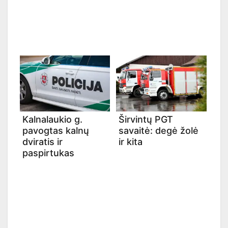
Kalnalaukio g.
Širvintų PGT
pavogtas kalnų
savaitė: degė žolė
dviratis ir
ir kita
paspirtukas