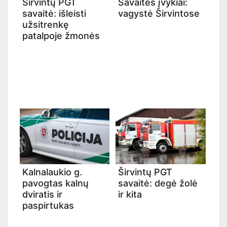
Širvintų PGT
Savaitės įvykiai:
savaitė: išleisti
vagystė Širvintose
užsitrenkę
patalpoje žmonės
Kalnalaukio g.
Širvintų PGT
pavogtas kalnų
savaitė: degė žolė
dviratis ir
ir kita
paspirtukas