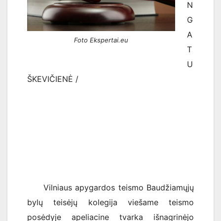
N
G
A
Foto Ekspertai.eu
T
U
ŠKEVIČIENĖ /
Vilniaus apygardos teismo Baudžiamųjų
bylų teisėjų kolegija viešame teismo
posėdyje apeliacine tvarka išnagrinėjo