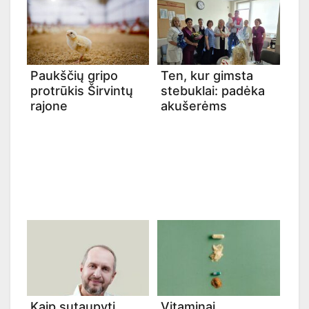
Paukščių gripo
Ten, kur gimsta
protrūkis Širvintų
stebuklai: padėka
rajone
akušerėms
Kaip sutaupyti
Vitaminai