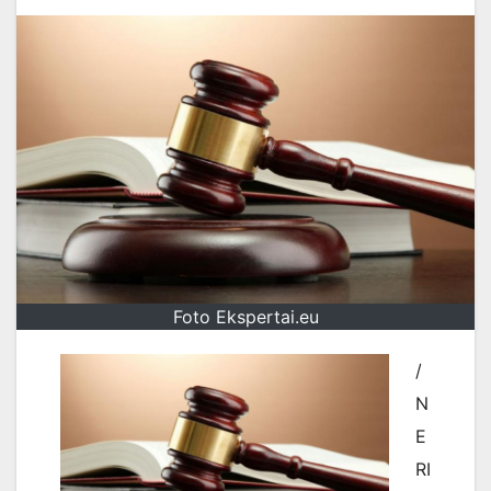
Foto Ekspertai.eu
/
N
E
RI