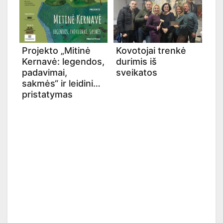
Projekto „Mitinė
Kovotojai trenkė
Kernavė: legendos,
durimis iš
padavimai,
sveikatos
sakmės“ ir leidinio
pristatymas