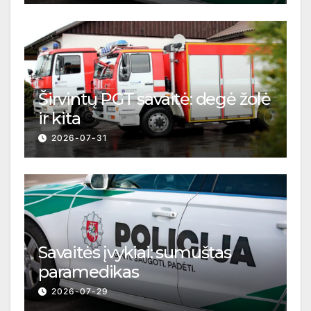
Širvintų PGT savaitė: degė žolė
ir kita
2026-07-31
Savaitės įvykiai: sumuštas
paramedikas
2026-07-29