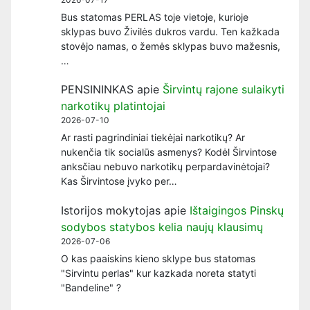
Bus statomas PERLAS toje vietoje, kurioje
sklypas buvo Živilės dukros vardu. Ten kažkada
stovėjo namas, o žemės sklypas buvo mažesnis,
…
PENSININKAS
apie
Širvintų rajone sulaikyti
narkotikų platintojai
2026-07-10
Ar rasti pagrindiniai tiekėjai narkotikų? Ar
nukenčia tik socialūs asmenys? Kodėl Širvintose
anksčiau nebuvo narkotikų perpardavinėtojai?
Kas Širvintose įvyko per…
Istorijos mokytojas
apie
Ištaigingos Pinskų
sodybos statybos kelia naujų klausimų
2026-07-06
O kas paaiskins kieno sklype bus statomas
"Sirvintu perlas" kur kazkada noreta statyti
"Bandeline" ?