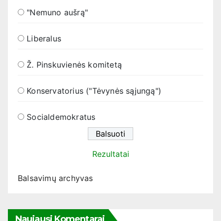
"Nemuno aušrą"
Liberalus
Ž. Pinskuvienės komitetą
Konservatorius ("Tėvynės sąjungą")
Socialdemokratus
Rezultatai
Balsavimų archyvas
Naujausi Komentarai