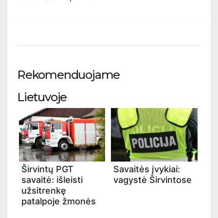
Rekomenduojame
Lietuvoje
Širvintų PGT
Savaitės įvykiai:
savaitė: išleisti
vagystė Širvintose
užsitrenkę
patalpoje žmonės