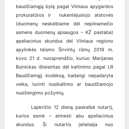
baudžiamąją bylą pagal Vilniaus apygardos
prokuratūros ir nukentėjusiojo atstovės
(duomenų neskelbiame dėl nepilnamečio
asmens duomenų apsaugos – KŽ pastaba)
apeliacinius skundus dėl Vilniaus regiono
apylinkės teismo Širvintų rūmų 2019 m.
kovo 21 d. nuosprendžio, kuriuo Marijanas
Buinickas išteisintas dėl kaltinimo pagal LR
Baudžiamąjį kodeksą, kadangi nepadaryta
veika, turinti nusikaltimo ar baudžiamojo
nusižengimo požymių.
Lapkričio 12 dieną paskelbė nutartį,
kurios esmė – atmesti abu apeliacinius
skundus. Ši nutartis įsiteisėja nuo