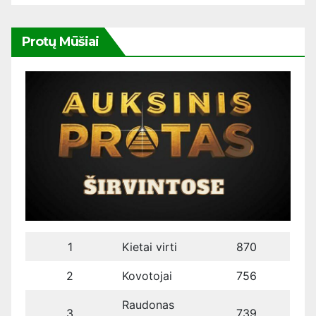
Protų Mūšiai
1
Kietai virti
870
2
Kovotojai
756
Raudonas
3
739