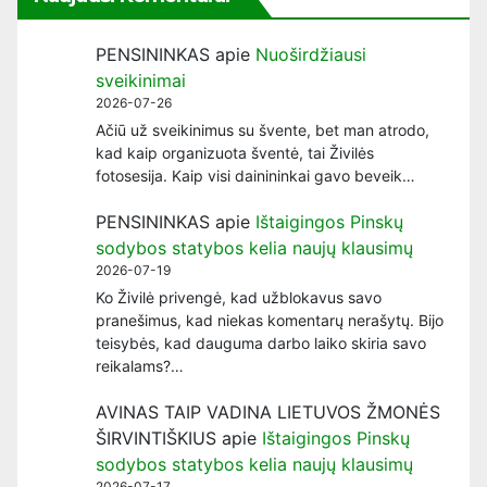
PENSININKAS
apie
Nuoširdžiausi
sveikinimai
2026-07-26
Ačiū už sveikinimus su švente, bet man atrodo,
kad kaip organizuota šventė, tai Živilės
fotosesija. Kaip visi dainininkai gavo beveik…
PENSININKAS
apie
Ištaigingos Pinskų
sodybos statybos kelia naujų klausimų
2026-07-19
Ko Živilė privengė, kad užblokavus savo
pranešimus, kad niekas komentarų nerašytų. Bijo
teisybės, kad dauguma darbo laiko skiria savo
reikalams?…
AVINAS TAIP VADINA LIETUVOS ŽMONĖS
ŠIRVINTIŠKIUS
apie
Ištaigingos Pinskų
sodybos statybos kelia naujų klausimų
2026-07-17