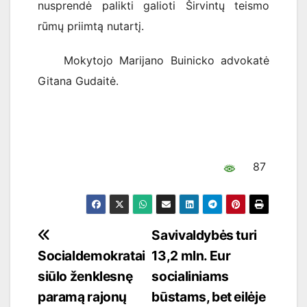
nusprendė palikti galioti Širvintų teismo
rūmų priimtą nutartį.
Mokytojo Marijano Buinicko advokatė
Gitana Gudaitė.
87
Navigacija
Savivaldybės turi
Socialdemokratai
13,2 mln. Eur
tarp
siūlo ženklesnę
socialiniams
įrašų
paramą rajonų
būstams, bet eilėje