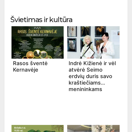
Švietimas ir kultūra
Rasos šventė
Indrė Kižienė ir vėl
Kernavėje
atvėrė Seimo
erdvių duris savo
kraštiečiams
menininkams