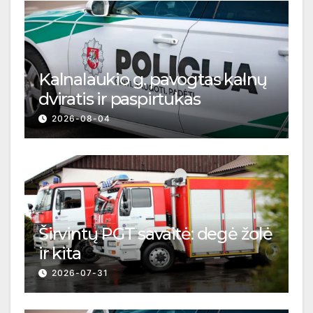
Kalnalaukio g. pavogtas kalnų
dviratis ir paspirtukas
2026-08-04
Širvintų PGT savaitė: degė žolė
ir kita
2026-07-31