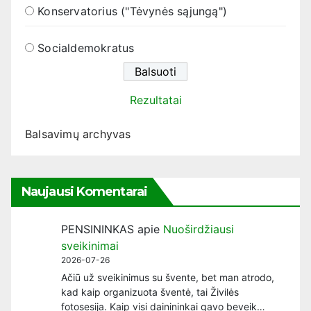
Konservatorius ("Tėvynės sąjungą")
Socialdemokratus
Rezultatai
Balsavimų archyvas
Naujausi Komentarai
PENSININKAS
apie
Nuoširdžiausi
sveikinimai
2026-07-26
Ačiū už sveikinimus su švente, bet man atrodo,
kad kaip organizuota šventė, tai Živilės
fotosesija. Kaip visi dainininkai gavo beveik…