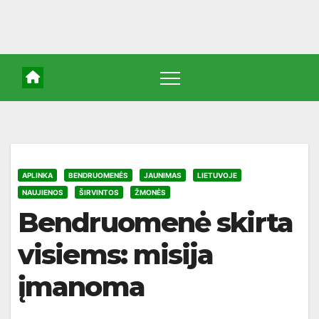
APLINKA
BENDRUOMENĖS
JAUNIMAS
LIETUVOJE
NAUJIENOS
ŠIRVINTOS
ŽMONĖS
Bendruomenė skirta
visiems: misija
įmanoma