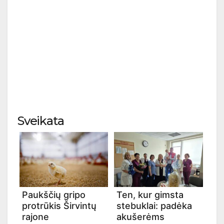
Sveikata
Paukščių gripo
Ten, kur gimsta
protrūkis Širvintų
stebuklai: padėka
rajone
akušerėms