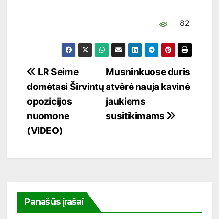
82
Navigacija
LR Seime
Musninkuose duris
domėtasi Širvintų
atvėrė nauja kavinė
tarp
opozicijos
jaukiems
įrašų
nuomone
susitikimams
(VIDEO)
Panašūs įrašai