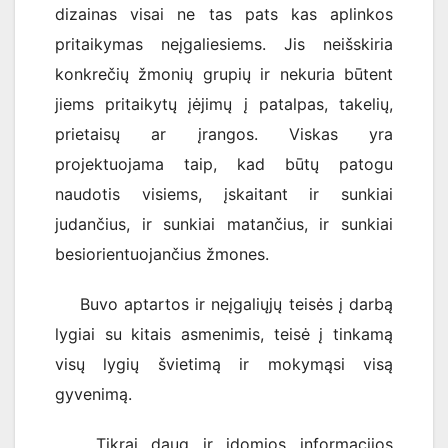
dizainas visai ne tas pats kas aplinkos
pritaikymas neįgaliesiems. Jis neišskiria
konkrečių žmonių grupių ir nekuria būtent
jiems pritaikytų įėjimų į patalpas, takelių,
prietaisų ar įrangos. Viskas yra
projektuojama taip, kad būtų patogu
naudotis visiems, įskaitant ir sunkiai
judančius, ir sunkiai matančius, ir sunkiai
besiorientuojančius žmones.
Buvo aptartos ir neįgaliųjų teisės į darbą
lygiai su kitais asmenimis, teisė į tinkamą
visų lygių švietimą ir mokymąsi visą
gyvenimą.
Tikrai daug ir įdomios informacijos