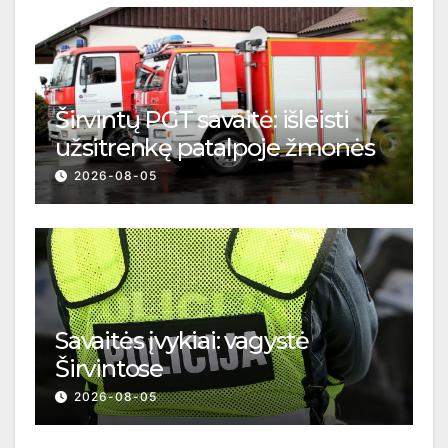
Širvintų PGT savaitė: išleisti
užsitrenkę patalpoje žmonės
2026-08-05
Savaitės įvykiai: vagystė
Širvintose
2026-08-05