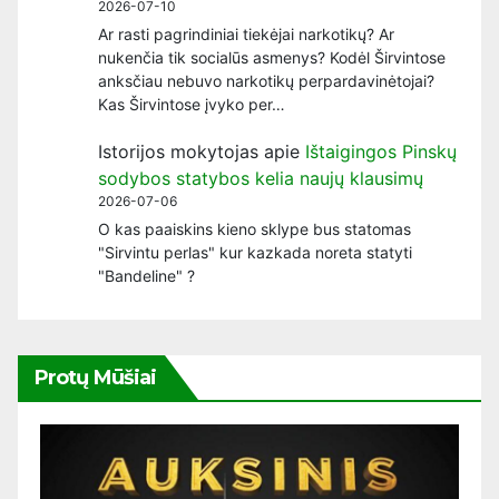
2026-07-10
Ar rasti pagrindiniai tiekėjai narkotikų? Ar
nukenčia tik socialūs asmenys? Kodėl Širvintose
anksčiau nebuvo narkotikų perpardavinėtojai?
Kas Širvintose įvyko per…
Istorijos mokytojas
apie
Ištaigingos Pinskų
sodybos statybos kelia naujų klausimų
2026-07-06
O kas paaiskins kieno sklype bus statomas
"Sirvintu perlas" kur kazkada noreta statyti
"Bandeline" ?
Protų Mūšiai