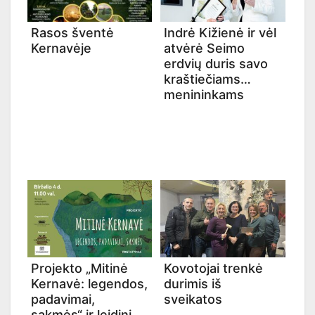
Rasos šventė
Indrė Kižienė ir vėl
Kernavėje
atvėrė Seimo
erdvių duris savo
kraštiečiams
menininkams
Projekto „Mitinė
Kovotojai trenkė
Kernavė: legendos,
durimis iš
padavimai,
sveikatos
sakmės“ ir leidinio