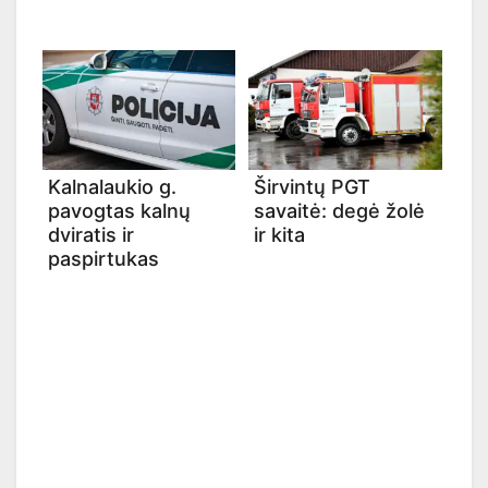
Kalnalaukio g.
Širvintų PGT
pavogtas kalnų
savaitė: degė žolė
dviratis ir
ir kita
paspirtukas