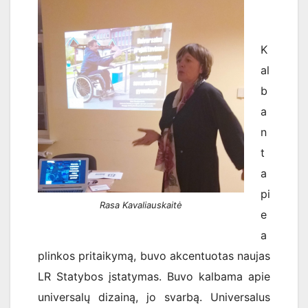
K
al
b
a
n
t
a
pi
Rasa Kavaliauskaitė
e
a
plinkos pritaikymą, buvo akcentuotas naujas
LR Statybos įstatymas. Buvo kalbama apie
universalų dizainą, jo svarbą. Universalus