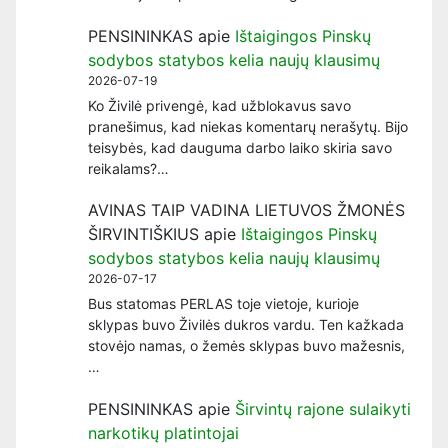
PENSININKAS
apie
Ištaigingos Pinskų
sodybos statybos kelia naujų klausimų
2026-07-19
Ko Živilė privengė, kad užblokavus savo
pranešimus, kad niekas komentarų nerašytų. Bijo
teisybės, kad dauguma darbo laiko skiria savo
reikalams?…
AVINAS TAIP VADINA LIETUVOS ŽMONĖS
ŠIRVINTIŠKIUS
apie
Ištaigingos Pinskų
sodybos statybos kelia naujų klausimų
2026-07-17
Bus statomas PERLAS toje vietoje, kurioje
sklypas buvo Živilės dukros vardu. Ten kažkada
stovėjo namas, o žemės sklypas buvo mažesnis,
…
PENSININKAS
apie
Širvintų rajone sulaikyti
narkotikų platintojai