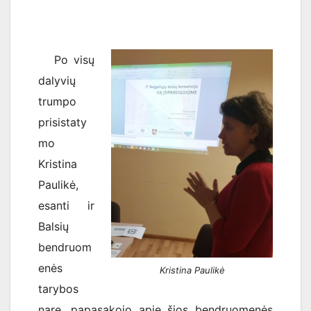
Po visų
dalyvių
trumpo
prisistaty
mo
Kristina
Paulikė,
esanti ir
Balsių
bendruom
enės
Kristina Paulikė
tarybos
nare, papasakojo apie šios bendruomenės