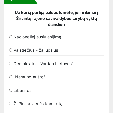
Už kurią partiją balsuotumėte, jei rinkimai į
Širvintų rajono savivaldybės tarybą vyktų
šiandien
Nacionalinį susivienijimą
Valstiečius - žaliuosius
Demokratus "Vardan Lietuvos"
"Nemuno aušrą"
Liberalus
Ž. Pinskuvienės komitetą