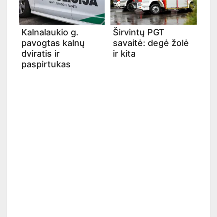
Kalnalaukio g.
Širvintų PGT
pavogtas kalnų
savaitė: degė žolė
dviratis ir
ir kita
paspirtukas