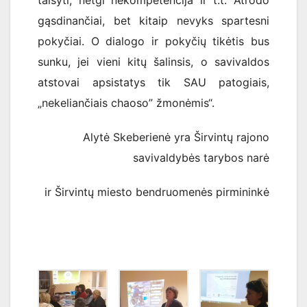
gąsdinančiai, bet kitaip nevyks spartesni
pokyčiai. O dialogo ir pokyčių tikėtis bus
sunku, jei vieni kitų šalinsis, o savivaldos
atstovai apsistatys tik SAU patogiais,
„nekeliančiais chaoso” žmonėmis“.
Alytė Skeberienė yra Širvintų rajono
savivaldybės tarybos narė
ir Širvintų miesto bendruomenės pirmininkė