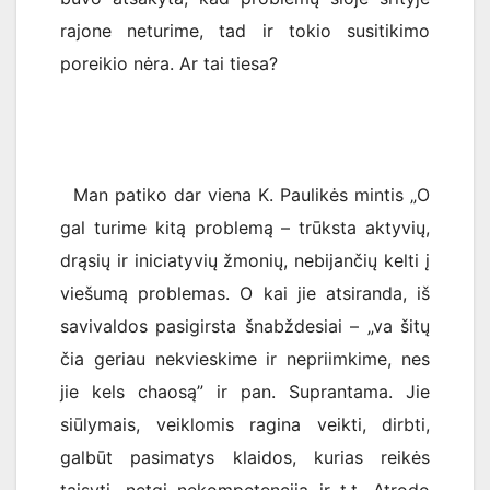
rajone neturime, tad ir tokio susitikimo
poreikio nėra. Ar tai tiesa?
Man patiko dar viena K. Paulikės mintis „O
gal turime kitą problemą – trūksta aktyvių,
drąsių ir iniciatyvių žmonių, nebijančių kelti į
viešumą problemas. O kai jie atsiranda, iš
savivaldos pasigirsta šnabždesiai – „va šitų
čia geriau nekvieskime ir nepriimkime, nes
jie kels chaosą” ir pan. Suprantama. Jie
siūlymais, veiklomis ragina veikti, dirbti,
galbūt pasimatys klaidos, kurias reikės
taisyti, netgi nekompetencija ir t.t. Atrodo