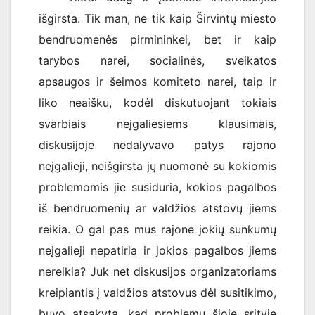
išgirsta. Tik man, ne tik kaip Širvintų miesto
bendruomenės pirmininkei, bet ir kaip
tarybos narei, socialinės, sveikatos
apsaugos ir šeimos komiteto narei, taip ir
liko neaišku, kodėl diskutuojant tokiais
svarbiais neįgaliesiems klausimais,
diskusijoje nedalyvavo patys rajono
neįgalieji, neišgirsta jų nuomonė su kokiomis
problemomis jie susiduria, kokios pagalbos
iš bendruomenių ar valdžios atstovų jiems
reikia. O gal pas mus rajone jokių sunkumų
neįgalieji nepatiria ir jokios pagalbos jiems
nereikia? Juk net diskusijos organizatoriams
kreipiantis į valdžios atstovus dėl susitikimo,
buvo atsakyta, kad problemų šioje srityje