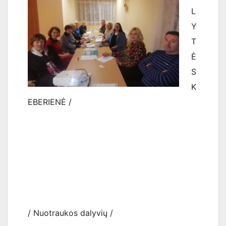
L
Y
T
Ė
S
K
EBERIENĖ /
/ Nuotraukos dalyvių /