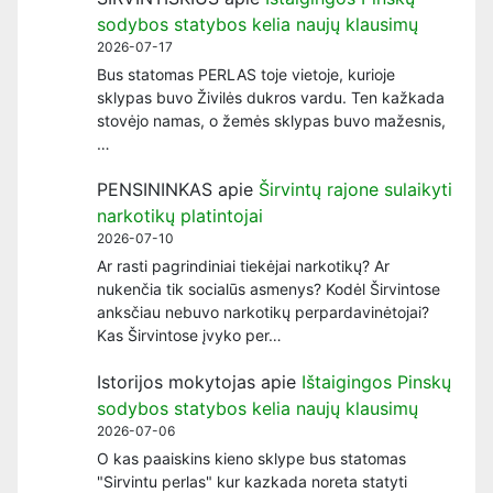
sodybos statybos kelia naujų klausimų
2026-07-17
Bus statomas PERLAS toje vietoje, kurioje
sklypas buvo Živilės dukros vardu. Ten kažkada
stovėjo namas, o žemės sklypas buvo mažesnis,
…
PENSININKAS
apie
Širvintų rajone sulaikyti
narkotikų platintojai
2026-07-10
Ar rasti pagrindiniai tiekėjai narkotikų? Ar
nukenčia tik socialūs asmenys? Kodėl Širvintose
anksčiau nebuvo narkotikų perpardavinėtojai?
Kas Širvintose įvyko per…
Istorijos mokytojas
apie
Ištaigingos Pinskų
sodybos statybos kelia naujų klausimų
2026-07-06
O kas paaiskins kieno sklype bus statomas
"Sirvintu perlas" kur kazkada noreta statyti