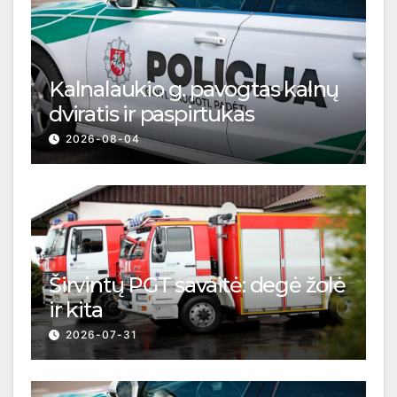
Kalnalaukio g. pavogtas kalnų
dviratis ir paspirtukas
2026-08-04
Širvintų PGT savaitė: degė žolė
ir kita
2026-07-31