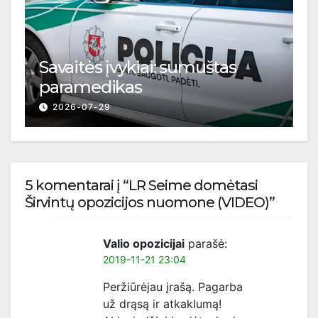
Savaitės įvykiai: sumuštas
paramedikas
2026-07-29
5 komentarai į “LR Seime domėtasi
Širvintų opozicijos nuomone (VIDEO)”
Valio opozicijai
parašė:
2019-11-21 23:04
Peržiūrėjau įrašą. Pagarba
už drąsą ir atkaklumą!