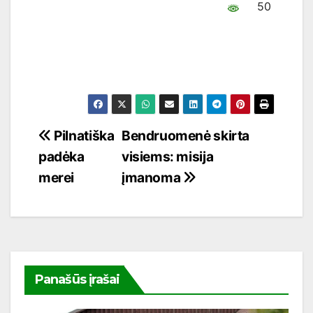
50
Navigacija
Pilnatiška
Bendruomenė skirta
padėka
visiems: misija
tarp
merei
įmanoma
įrašų
Panašūs įrašai