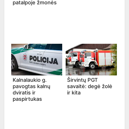
patalpoje žmonės
Kalnalaukio g.
Širvintų PGT
pavogtas kalnų
savaitė: degė žolė
dviratis ir
ir kita
paspirtukas