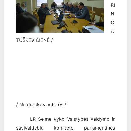
RI
N
G
A
TUŠKEVIČIENĖ /
/ Nuotraukos autorės /
LR Seime vyko Valstybės valdymo ir
savivaldybių komiteto parlamentinės