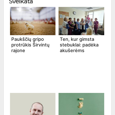
Sveikata
Paukščių gripo
Ten, kur gimsta
protrūkis Širvintų
stebuklai: padėka
rajone
akušerėms