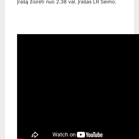
Įrašą žiūrėti nuo 2.38 val. Įrašas LR Seimo.