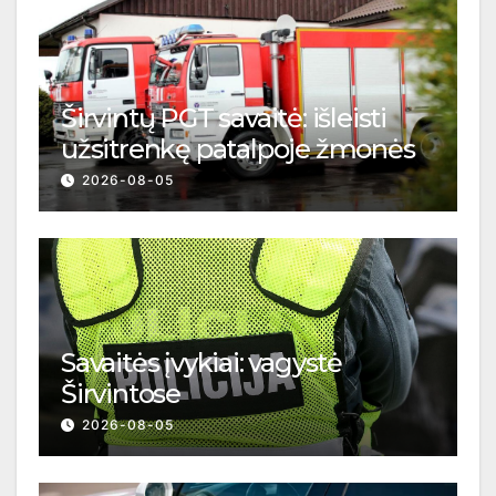
Širvintų PGT savaitė: išleisti
užsitrenkę patalpoje žmonės
2026-08-05
Savaitės įvykiai: vagystė
Širvintose
2026-08-05