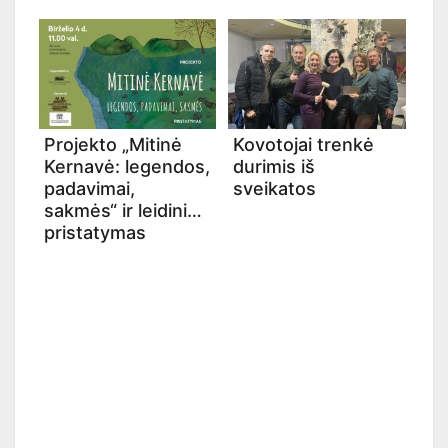
Projekto „Mitinė
Kovotojai trenkė
Kernavė: legendos,
durimis iš
padavimai,
sveikatos
sakmės“ ir leidinio
pristatymas