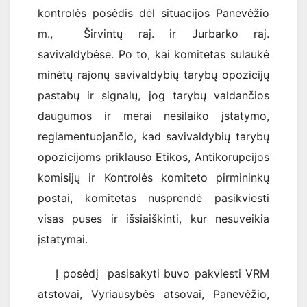
kontrolės posėdis dėl situacijos Panevėžio
m., Širvintų raj. ir Jurbarko raj.
savivaldybėse. Po to, kai komitetas sulaukė
minėtų rajonų savivaldybių tarybų opozicijų
pastabų ir signalų, jog tarybų valdančios
daugumos ir merai nesilaiko įstatymo,
reglamentuojančio, kad savivaldybių tarybų
opozicijoms priklauso Etikos, Antikorupcijos
komisijų ir Kontrolės komiteto pirmininkų
postai, komitetas nusprendė pasikviesti
visas puses ir išsiaiškinti, kur nesuveikia
įstatymai.
Į posėdį pasisakyti buvo pakviesti VRM
atstovai, Vyriausybės atsovai, Panevėžio,