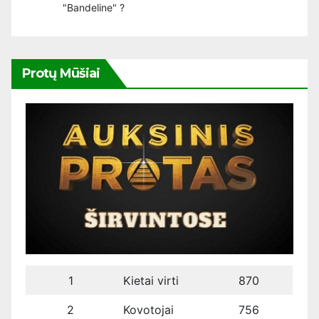
"Bandeline" ?
Protų Mūšiai
1
Kietai virti
870
2
Kovotojai
756