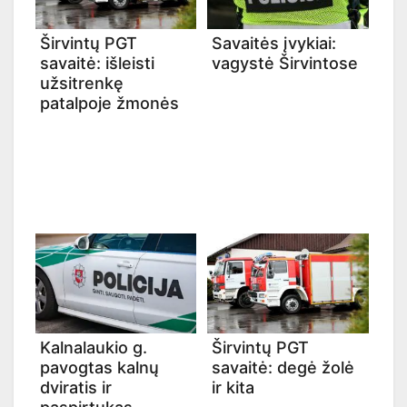
Širvintų PGT
Savaitės įvykiai:
savaitė: išleisti
vagystė Širvintose
užsitrenkę
patalpoje žmonės
Kalnalaukio g.
Širvintų PGT
pavogtas kalnų
savaitė: degė žolė
dviratis ir
ir kita