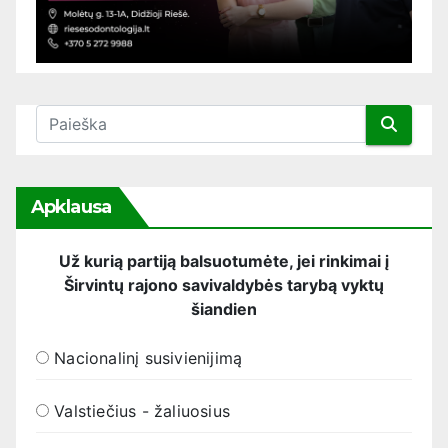
Apklausa
Už kurią partiją balsuotumėte, jei rinkimai į
Širvintų rajono savivaldybės tarybą vyktų
šiandien
Nacionalinį susivienijimą
Valstiečius - žaliuosius