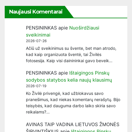
Naujausi Komentarai
PENSININKAS
apie
Nuoširdžiausi
sveikinimai
2026-07-26
Ačiū už sveikinimus su švente, bet man atrodo,
kad kaip organizuota šventė, tai Živilės
fotosesija. Kaip visi dainininkai gavo beveik…
PENSININKAS
apie
Ištaigingos Pinskų
sodybos statybos kelia naujų klausimų
2026-07-19
Ko Živilė privengė, kad užblokavus savo
pranešimus, kad niekas komentarų nerašytų. Bijo
teisybės, kad dauguma darbo laiko skiria savo
reikalams?…
AVINAS TAIP VADINA LIETUVOS ŽMONĖS
ŠIRVINTIŠKIUS
apie
Ištaigingos Pinskų