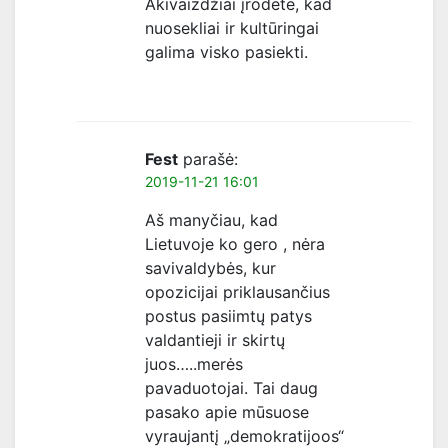
Akivaizdžiai įrodėte, kad
nuosekliai ir kultūringai
galima visko pasiekti.
Fest
parašė:
2019-11-21 16:01
Aš manyčiau, kad
Lietuvoje ko gero , nėra
savivaldybės, kur
opozicijai priklausančius
postus pasiimtų patys
valdantieji ir skirtų
juos…..merės
pavaduotojai. Tai daug
pasako apie mūsuose
vyraujantį „demokratijoos“