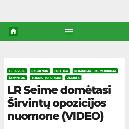
LIETUVOJE
NAUJIENOS
POLITIKA
REDAKCIJA REKOMENDUOJA
ŠIRVINTOS
TEISMAI, ĮSTATYMAI
ŽMONĖS
LR Seime domėtasi
Širvintų opozicijos
nuomone (VIDEO)