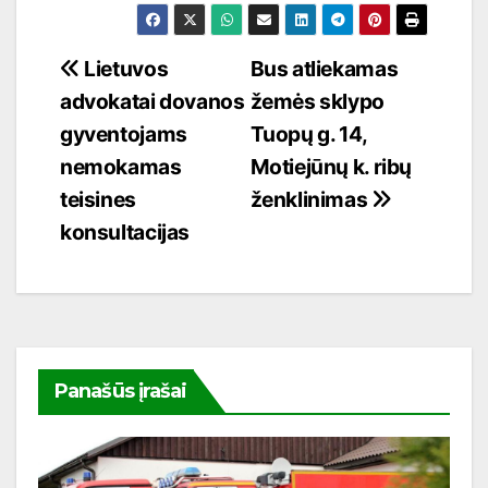
Navigacija
Lietuvos
Bus atliekamas
advokatai dovanos
žemės sklypo
tarp
gyventojams
Tuopų g. 14,
įrašų
nemokamas
Motiejūnų k. ribų
teisines
ženklinimas
konsultacijas
Panašūs įrašai