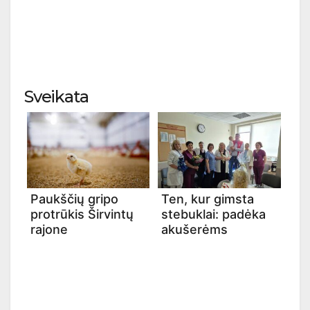
Sveikata
Paukščių gripo
Ten, kur gimsta
protrūkis Širvintų
stebuklai: padėka
rajone
akušerėms