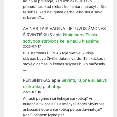
Ko Živilė privengė, kad užblokavus savo
pranešimus, kad niekas komentarų nerašytų. Bijo
teisybės, kad dauguma darbo laiko skiria savo
reikalams?…
AVINAS TAIP VADINA LIETUVOS ŽMONĖS
ŠIRVINTIŠKIUS
apie
Ištaigingos Pinskų
sodybos statybos kelia naujų klausimų
2026-07-17
Bus statomas PERLAS toje vietoje, kurioje
sklypas buvo Živilės dukros vardu. Ten kažkada
stovėjo namas, o žemės sklypas buvo mažesnis,
…
PENSININKAS
apie
Širvintų rajone sulaikyti
narkotikų platintojai
2026-07-10
Ar rasti pagrindiniai tiekėjai narkotikų? Ar
nukenčia tik socialūs asmenys? Kodėl Širvintose
anksčiau nebuvo narkotikų perpardavinėtojai?
Kas Širvintose įvyko per…