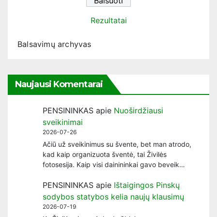
Rezultatai
Balsavimų archyvas
Naujausi Komentarai
PENSININKAS
apie
Nuoširdžiausi
sveikinimai
2026-07-26
Ačiū už sveikinimus su švente, bet man atrodo,
kad kaip organizuota šventė, tai Živilės
fotosesija. Kaip visi dainininkai gavo beveik…
PENSININKAS
apie
Ištaigingos Pinskų
sodybos statybos kelia naujų klausimų
2026-07-19