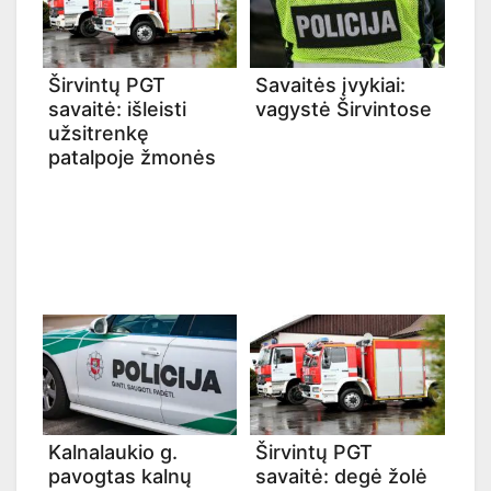
Širvintų PGT
Savaitės įvykiai:
savaitė: išleisti
vagystė Širvintose
užsitrenkę
patalpoje žmonės
Kalnalaukio g.
Širvintų PGT
pavogtas kalnų
savaitė: degė žolė