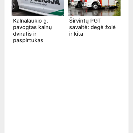
Kalnalaukio g.
Širvintų PGT
pavogtas kalnų
savaitė: degė žolė
dviratis ir
ir kita
paspirtukas