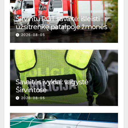
Širvintų PGT savaitė: išleisti
užsitrenkę patalpoje žmonės
2026-08-05
Savaitės įvykiai: vagystė
Širvintose
2026-08-05