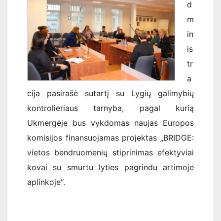
d
m
in
is
tr
a
cija pasirašė sutartį su Lygių galimybių
kontrolieriaus tarnyba, pagal kurią
Ukmergėje bus vykdomas naujas Europos
komisijos finansuojamas projektas „BRIDGE:
vietos bendruomenių stiprinimas efektyviai
kovai su smurtu lyties pagrindu artimoje
aplinkoje“.