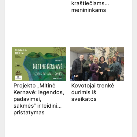
kraštiečiams
menininkams
Projekto „Mitinė
Kovotojai trenkė
Kernavė: legendos,
durimis iš
padavimai,
sveikatos
sakmės“ ir leidinio
pristatymas