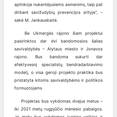
aplinkoje nukentėjusiems asmenims, taip pat
dirbant savižudybių prevencijos srityje“, –
sakė M. Jankauskaitė.
Be Ukmergės rajono šiam projektui
pasirinktos dar dvi bandomosios šalies
savivaldybės – Alytaus miesto ir Jonavos
rajono. Bus bandoma sukurti dar
efektyvesnį specialistų bendradarbiavimo
modelį, o visa geroji projekto praktika bus
pristatyta kitoms savivaldybėms ir politikos
formuotojams
Projektas bus vykdomas dvejus metus –
iki 2021 metų rugpjūčio mėnesio pabaigos.
Jo metu bus vykdomos įvairios veiklos ir