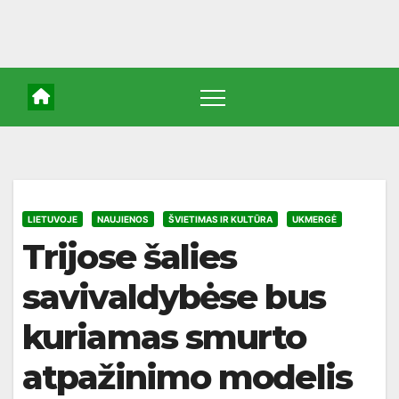
LIETUVOJE
NAUJIENOS
ŠVIETIMAS IR KULTŪRA
UKMERGĖ
Trijose šalies
savivaldybėse bus
kuriamas smurto
atpažinimo modelis