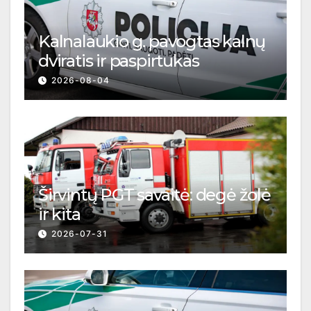
Kalnalaukio g. pavogtas kalnų
dviratis ir paspirtukas
2026-08-04
Širvintų PGT savaitė: degė žolė
ir kita
2026-07-31