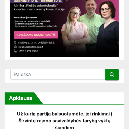
Apklausa
Už kurią partiją balsuotumėte, jei rinkimai į
Širvintų rajono savivaldybės tarybą vyktų
šiandien