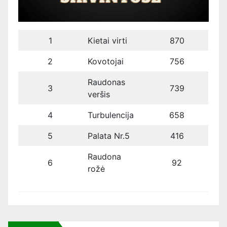
1
Kietai virti
870
2
Kovotojai
756
Raudonas
3
739
veršis
4
Turbulencija
658
5
Palata Nr.5
416
Raudona
6
92
rožė