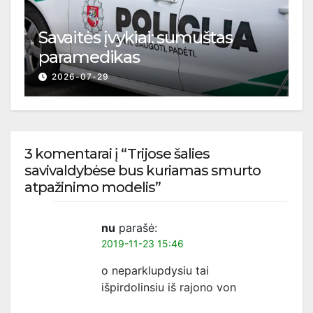
Savaitės įvykiai: sumuštas
paramedikas
2026-07-29
3 komentarai į “Trijose šalies
savivaldybėse bus kuriamas smurto
atpažinimo modelis”
nu
parašė:
2019-11-23 15:46
o neparklupdysiu tai
išpirdolinsiu iš rajono von