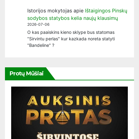
Istorijos mokytojas
apie
Ištaigingos Pinskų
sodybos statybos kelia naujų klausimų
2026-07-06
O kas paaiskins kieno sklype bus statomas
"Sirvintu perlas" kur kazkada noreta statyti
"Bandeline" ?
Protų Mūšiai