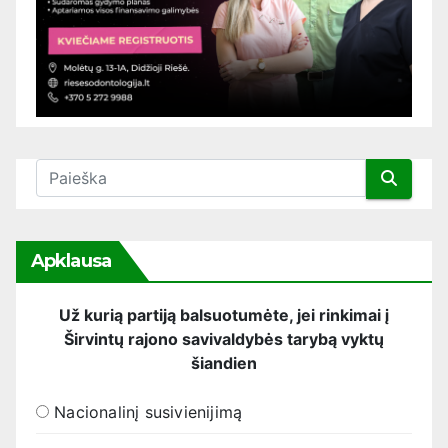
Apklausa
Už kurią partiją balsuotumėte, jei rinkimai į
Širvintų rajono savivaldybės tarybą vyktų
šiandien
Nacionalinį susivienijimą