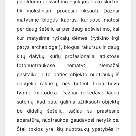
papildomo apšvietimo – juk jos buvo skirtos
tik moksliniam procesui fiksuoti. Dažnai
matysime blogus kadrus, kuriuose matosi
per daug šešėlių ar per daug apšvietimo, kai
kur matysime ryškalų dėmes (ryškino irgi
patys archeologai), blogus rakursus ir daug
kitų dalykų, kurių profesionaliai atliktose
fotonuotraukose nematyti. Nemažai
pasitaiko ir to paties objekto nuotraukų iš
daugelio rakursų, nes būtent tokia buvo
tyrimo metodika. Dažnai reikėdavo laukti
sutemų, kad būtų galima užfiksuoti objektą
be didelių šešėlių, tačiau su prastesne
aparatūra, nuotraukos gaudavosi neryškios.
Štai tokios yra šių nuotraukų ypatybės ir