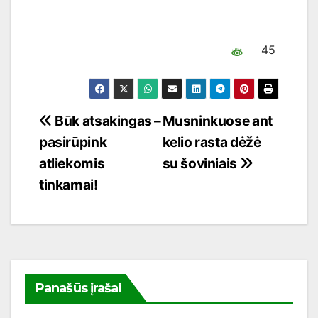
45
Navigacija
Būk atsakingas –
Musninkuose ant
pasirūpink
kelio rasta dėžė
tarp
atliekomis
su šoviniais
įrašų
tinkamai!
Panašūs įrašai