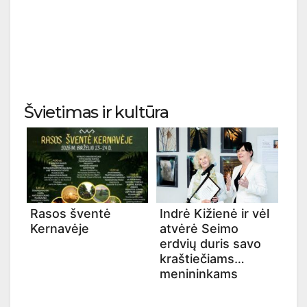
Švietimas ir kultūra
Rasos šventė
Indrė Kižienė ir vėl
Kernavėje
atvėrė Seimo
erdvių duris savo
kraštiečiams
menininkams