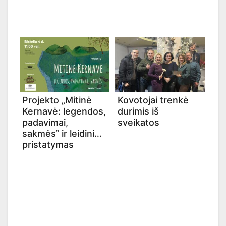
Projekto „Mitinė
Kovotojai trenkė
Kernavė: legendos,
durimis iš
padavimai,
sveikatos
sakmės“ ir leidinio
pristatymas