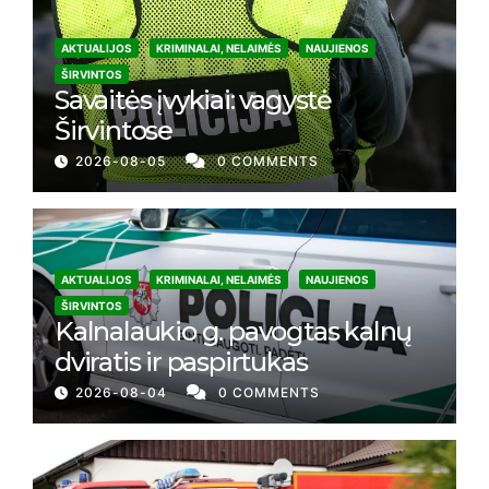
AKTUALIJOS
KRIMINALAI, NELAIMĖS
NAUJIENOS
ŠIRVINTOS
Savaitės įvykiai: vagystė
Širvintose
2026-08-05
0 COMMENTS
AKTUALIJOS
KRIMINALAI, NELAIMĖS
NAUJIENOS
ŠIRVINTOS
Kalnalaukio g. pavogtas kalnų
dviratis ir paspirtukas
2026-08-04
0 COMMENTS