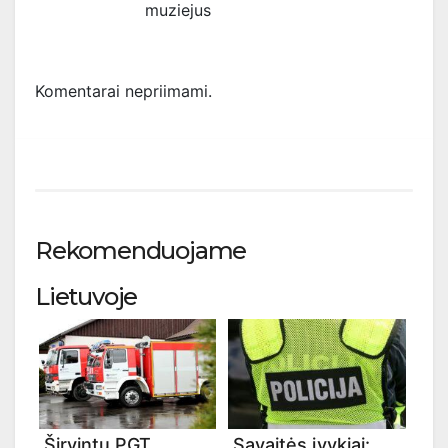
muziejus
Komentarai nepriimami.
Rekomenduojame
Lietuvoje
Širvintų PGT
Savaitės įvykiai: