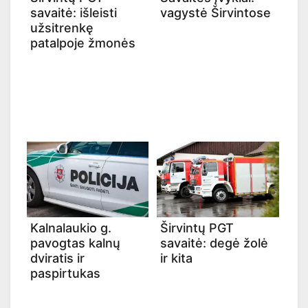
savaitė: išleisti
vagystė Širvintose
užsitrenkę
patalpoje žmonės
Kalnalaukio g.
Širvintų PGT
pavogtas kalnų
savaitė: degė žolė
dviratis ir
ir kita
paspirtukas