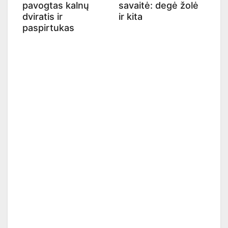
pavogtas kalnų
savaitė: degė žolė
dviratis ir
ir kita
paspirtukas