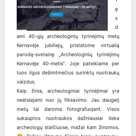
ę
s
d
ami 40-ųjų archeologinių tyrinėjimų metų
Kernavėje jubiliejų, pristatome virtualią
parodą-svetainę „Archeologinių tyrinėjimų
Kernavėje 40-metis“. Joje pateikiame per
tuos ilgus dešimtmečius surinktų nuotraukų
vaizdus.
Kaip žinia, archeologiniai tyrinėjimai yra
neatsiejami nuo jų fiksavimo. Jau daugelį
metų tai daroma fotografuojant. Visos
sukauptos nuotraukos dažniausiai lieka
archeologų stalčiuose, mažai kam žinomos.