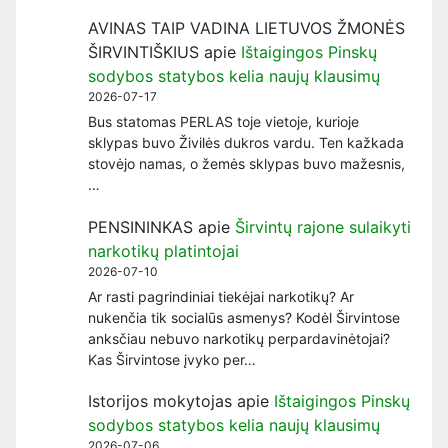
AVINAS TAIP VADINA LIETUVOS ŽMONĖS
ŠIRVINTIŠKIUS
apie
Ištaigingos Pinskų
sodybos statybos kelia naujų klausimų
2026-07-17
Bus statomas PERLAS toje vietoje, kurioje
sklypas buvo Živilės dukros vardu. Ten kažkada
stovėjo namas, o žemės sklypas buvo mažesnis,
…
PENSININKAS
apie
Širvintų rajone sulaikyti
narkotikų platintojai
2026-07-10
Ar rasti pagrindiniai tiekėjai narkotikų? Ar
nukenčia tik socialūs asmenys? Kodėl Širvintose
anksčiau nebuvo narkotikų perpardavinėtojai?
Kas Širvintose įvyko per…
Istorijos mokytojas
apie
Ištaigingos Pinskų
sodybos statybos kelia naujų klausimų
2026-07-06