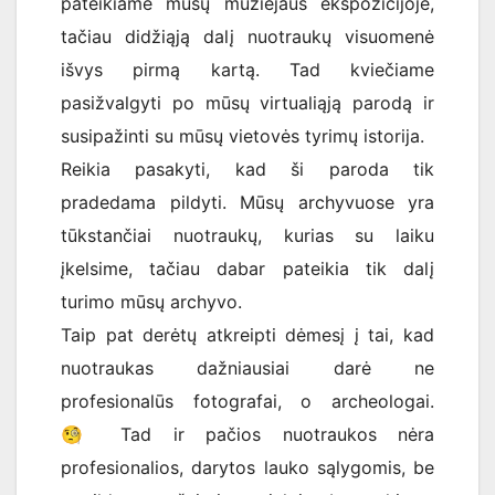
pateikiame mūsų muziejaus ekspozicijoje,
tačiau didžiąją dalį nuotraukų visuomenė
išvys pirmą kartą. Tad kviečiame
pasižvalgyti po mūsų virtualiąją parodą ir
susipažinti su mūsų vietovės tyrimų istorija.
Reikia pasakyti, kad ši paroda tik
pradedama pildyti. Mūsų archyvuose yra
tūkstančiai nuotraukų, kurias su laiku
įkelsime, tačiau dabar pateikia tik dalį
turimo mūsų archyvo.
Taip pat derėtų atkreipti dėmesį į tai, kad
nuotraukas dažniausiai darė ne
profesionalūs fotografai, o archeologai.
🧐
Tad ir pačios nuotraukos nėra
profesionalios, darytos lauko sąlygomis, be