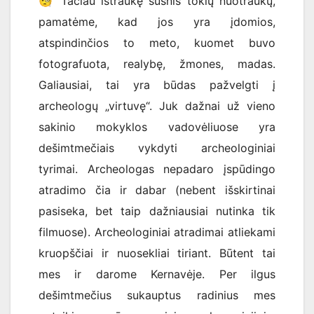
🧐
Tačiau ištraukę šūsnis
tokių nuotraukų,
pamatėme, kad jos yra įdomios,
atspindinčios to meto, kuomet buvo
fotografuota, realybę, žmones, madas.
Galiausiai, tai yra būdas pažvelgti į
archeologų „virtuvę“. Juk dažnai už vieno
sakinio mokyklos vadovėliuose yra
dešimtmečiais vykdyti archeologiniai
tyrimai. Archeologas nepadaro įspūdingo
atradimo čia ir dabar (nebent išskirtinai
pasiseka, bet taip dažniausiai nutinka tik
filmuose). Archeologiniai atradimai atliekami
kruopščiai ir nuosekliai tiriant. Būtent tai
mes ir darome Kernavėje. Per ilgus
dešimtmečius sukauptus radinius mes