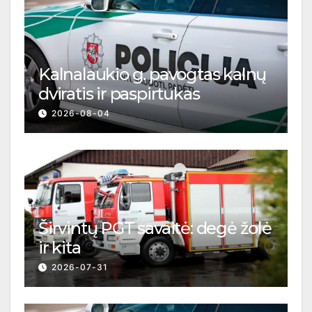
Kalnalaukio g. pavogtas kalnų
dviratis ir paspirtukas
2026-08-04
Širvintų PGT savaitė: degė žolė
ir kita
2026-07-31