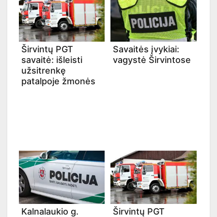
Širvintų PGT
Savaitės įvykiai:
savaitė: išleisti
vagystė Širvintose
užsitrenkę
patalpoje žmonės
Kalnalaukio g.
Širvintų PGT