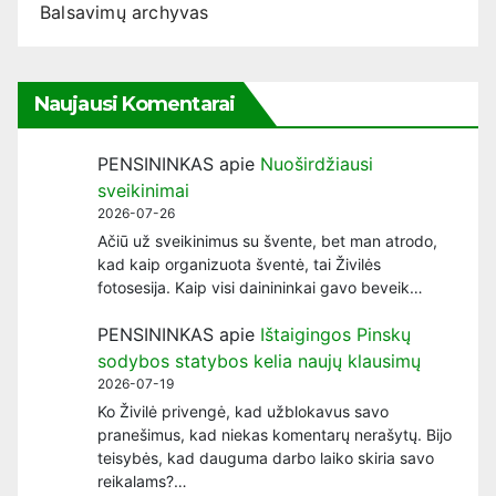
Balsavimų archyvas
Naujausi Komentarai
PENSININKAS
apie
Nuoširdžiausi
sveikinimai
2026-07-26
Ačiū už sveikinimus su švente, bet man atrodo,
kad kaip organizuota šventė, tai Živilės
fotosesija. Kaip visi dainininkai gavo beveik…
PENSININKAS
apie
Ištaigingos Pinskų
sodybos statybos kelia naujų klausimų
2026-07-19
Ko Živilė privengė, kad užblokavus savo
pranešimus, kad niekas komentarų nerašytų. Bijo
teisybės, kad dauguma darbo laiko skiria savo
reikalams?…