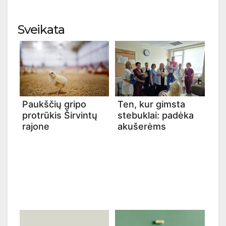
Sveikata
Paukščių gripo
Ten, kur gimsta
protrūkis Širvintų
stebuklai: padėka
rajone
akušerėms