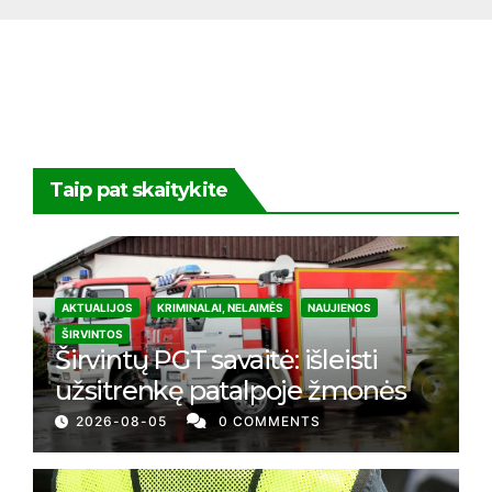
Taip pat skaitykite
AKTUALIJOS
KRIMINALAI, NELAIMĖS
NAUJIENOS
ŠIRVINTOS
Širvintų PGT savaitė: išleisti
užsitrenkę patalpoje žmonės
2026-08-05
0 COMMENTS