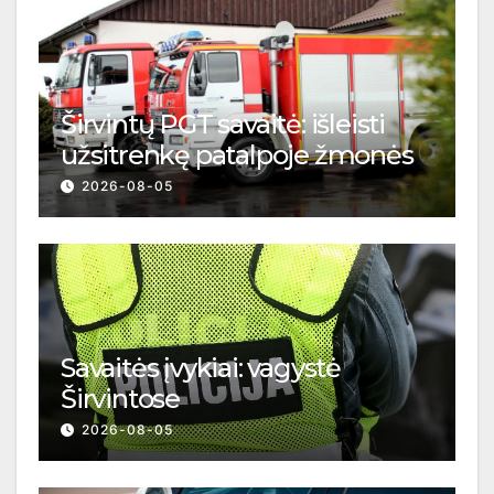
Širvintų PGT savaitė: išleisti
užsitrenkę patalpoje žmonės
2026-08-05
Savaitės įvykiai: vagystė
Širvintose
2026-08-05