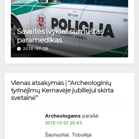
Savaitės įvykiai: sumuštas
paramedikas
2026-07-29
Vienas atsakymas į “Archeologinių
tyrinėjimų Kernavėje jubiliejui skirta
svetainė”
Archeologams
parašė:
2019-12-01 20:43
Šaunuoliai. Tobulėja