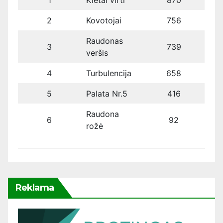
1
Kietai virti
870
2
Kovotojai
756
Raudonas
3
739
veršis
4
Turbulencija
658
5
Palata Nr.5
416
Raudona
6
92
rožė
Reklama