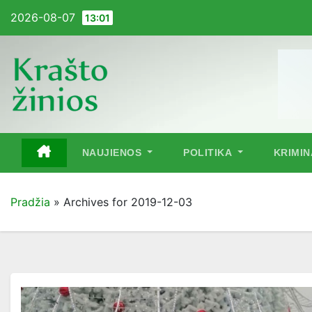
Pereiti
2026-08-07
13:01
į
turinį
NAUJIENOS
POLITIKA
KRIMI
Pradžia
»
Archives for 2019-12-03