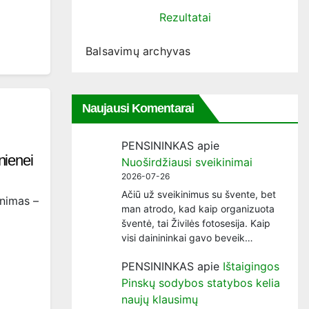
Rezultatai
Balsavimų archyvas
Naujausi Komentarai
PENSININKAS
apie
nienei
Nuoširdžiausi sveikinimai
2026-07-26
Ačiū už sveikinimus su švente, bet
enimas –
man atrodo, kad kaip organizuota
šventė, tai Živilės fotosesija. Kaip
visi dainininkai gavo beveik…
PENSININKAS
apie
Ištaigingos
Pinskų sodybos statybos kelia
naujų klausimų