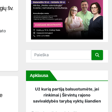
gių šv.
iato
Apklausa
Už kurią partiją balsuotumėte, jei
se
rinkimai į Širvintų rajono
savivaldybės tarybą vyktų šiandien