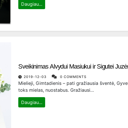
Daugiau...
Sveikinimas Alvydui Masiukui ir Sigutei Juzė
2019-12-03
0 COMMENTS
Mielieji, Gimtadienis – pati gražiausia šventė, Gyv
toks mielas, nuostabus. Gražiausi…
Daugiau...