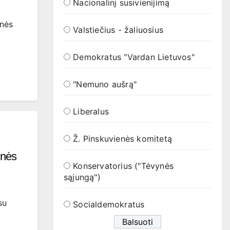
Nacionalinį susivienijimą
o
enės
Valstiečius - žaliuosius
Demokratus "Vardan Lietuvos"
"Nemuno aušrą"
Liberalus
Ž. Pinskuvienės komitetą
inės
Konservatorius ("Tėvynės
sąjungą")
su
Socialdemokratus