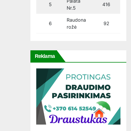
Palata
5
416
Nr.5
Raudona
6
92
rožė
Reklama