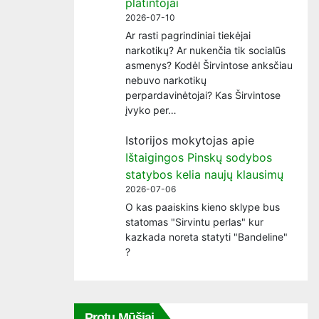
platintojai
2026-07-10
Ar rasti pagrindiniai tiekėjai
narkotikų? Ar nukenčia tik socialūs
asmenys? Kodėl Širvintose anksčiau
nebuvo narkotikų
perpardavinėtojai? Kas Širvintose
įvyko per…
Istorijos mokytojas
apie
Ištaigingos Pinskų sodybos
statybos kelia naujų klausimų
2026-07-06
O kas paaiskins kieno sklype bus
statomas "Sirvintu perlas" kur
kazkada noreta statyti "Bandeline"
?
Protų Mūšiai