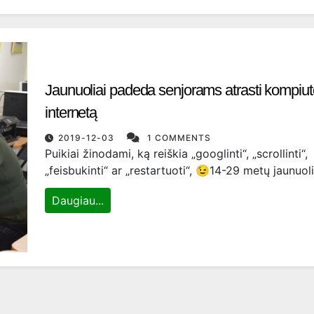
Jaunuoliai padeda senjorams atrasti kompiuter
internetą
2019-12-03
1 COMMENTS
Puikiai žinodami, ką reiškia „googlinti“, „scrollinti“,
„feisbukinti“ ar „restartuoti“, 😉14-29 metų jaunuol
Daugiau...