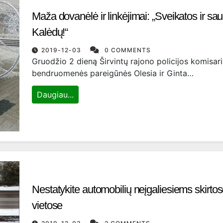
Maža dovanėlė ir linkėjimai: „Sveikatos ir sau
Kalėdų!“
2019-12-03
0 COMMENTS
Gruodžio 2 dieną Širvintų rajono policijos komisar
bendruomenės pareigūnės Olesia ir Ginta…
Daugiau...
Nestatykite automobilių neįgaliesiems skirto
vietose