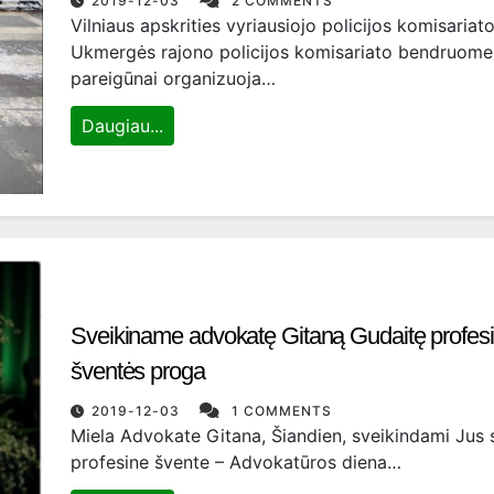
2019-12-03
2 COMMENTS
Vilniaus apskrities vyriausiojo policijos komisariat
Ukmergės rajono policijos komisariato bendruom
pareigūnai organizuoja…
Daugiau...
Sveikiname advokatę Gitaną Gudaitę profes
šventės proga
2019-12-03
1 COMMENTS
Miela Advokate Gitana, Šiandien, sveikindami Jus 
profesine švente – Advokatūros diena…