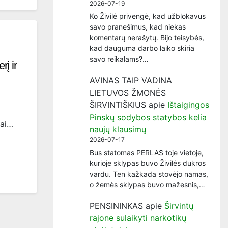
2026-07-19
Ko Živilė privengė, kad užblokavus
savo pranešimus, kad niekas
komentarų nerašytų. Bijo teisybės,
kad dauguma darbo laiko skiria
savo reikalams?…
į ir
AVINAS TAIP VADINA
LIETUVOS ŽMONĖS
ŠIRVINTIŠKIUS
apie
Ištaigingos
Pinskų sodybos statybos kelia
iai…
naujų klausimų
2026-07-17
Bus statomas PERLAS toje vietoje,
kurioje sklypas buvo Živilės dukros
vardu. Ten kažkada stovėjo namas,
o žemės sklypas buvo mažesnis,…
PENSININKAS
apie
Širvintų
rajone sulaikyti narkotikų