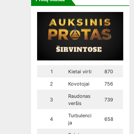
1
Kietai virti
870
2
Kovotojai
756
Raudonas
3
739
veršis
Turbulenci
4
658
ja