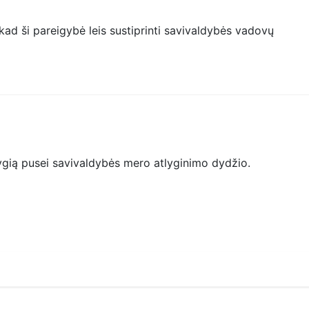
kad ši pareigybė leis sustiprinti savivaldybės vadovų
lygią pusei savivaldybės mero atlyginimo dydžio.