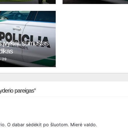
 įvykiai: sumuštas
dikas
-29
lyderio pareigas”
lovio. O dabar sėdėkit po šluotom. Mierė valdo.