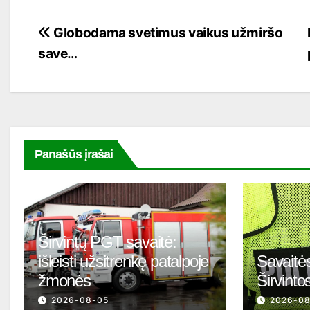
Navigacija
Globodama svetimus vaikus užmiršo
save…
tarp
įrašų
Panašūs įrašai
Širvintų PGT savaitė:
išleisti užsitrenkę patalpoje
Savaitės
žmonės
Širvinto
2026-08-05
2026-0