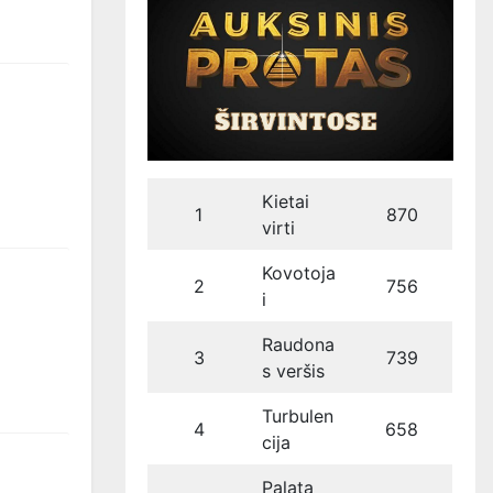
Kietai
1
870
virti
Kovotoja
2
756
i
Raudona
3
739
s veršis
Turbulen
4
658
cija
Palata