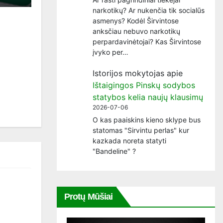
narkotikų? Ar nukenčia tik socialūs
asmenys? Kodėl Širvintose
anksčiau nebuvo narkotikų
perpardavinėtojai? Kas Širvintose
įvyko per…
Istorijos mokytojas
apie
Ištaigingos Pinskų sodybos
statybos kelia naujų klausimų
2026-07-06
O kas paaiskins kieno sklype bus
statomas "Sirvintu perlas" kur
kazkada noreta statyti
"Bandeline" ?
Protų Mūšiai