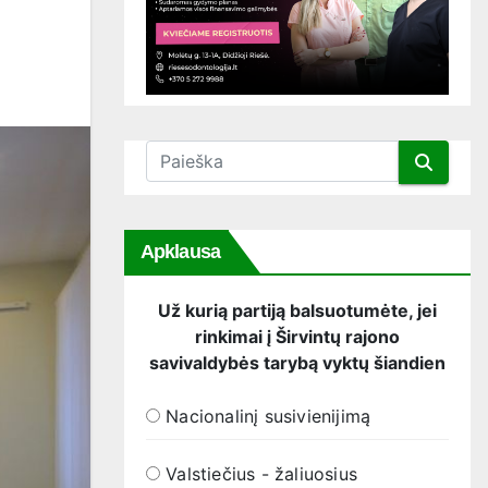
Apklausa
Už kurią partiją balsuotumėte, jei
rinkimai į Širvintų rajono
savivaldybės tarybą vyktų šiandien
Nacionalinį susivienijimą
Valstiečius - žaliuosius