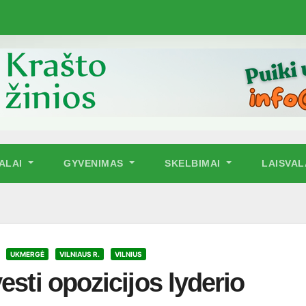
NALAI
GYVENIMAS
SKELBIMAI
LAISVAL
UKMERGĖ
VILNIAUS R.
VILNIUS
esti opozicijos lyderio