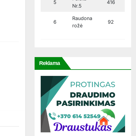
5
416
Nr.5
Raudona
6
92
rožė
Reklama