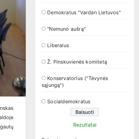
Demokratus "Vardan Lietuvos"
"Nemuno aušrą"
Liberalus
Ž. Pinskuvienės komitetą
Konservatorius ("Tėvynės
sąjungą")
Socialdemokratus
inskas
aldoje
Rezultatai
 gautų