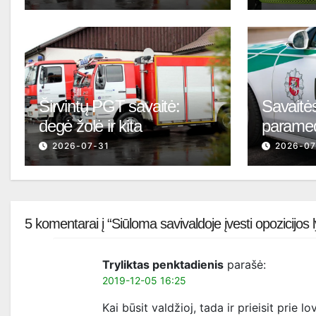
Širvintų PGT savaitė:
Savaitės
degė žolė ir kita
parame
2026-07-31
2026-07
5 komentarai į “Siūloma savivaldoje įvesti opozicijos 
Tryliktas penktadienis
parašė:
2019-12-05 16:25
Kai būsit valdžioj, tada ir prieisit prie 