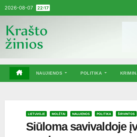
Pereiti
2026-08-07
22:17
į
turinį
NAUJIENOS
POLITIKA
KRIMI
LIETUVOJE
MOLĖTAI
NAUJIENOS
POLITIKA
ŠIRVINTOS
Siūloma savivaldoje įv