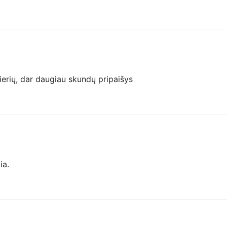
pierių, dar daugiau skundų pripaišys
ia.