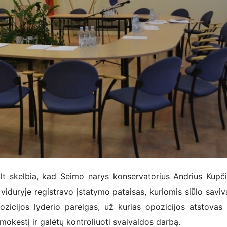
i.lt skelbia, kad Seimo narys konservatorius Andrius Kupč
 viduryje registravo įstatymo pataisas, kuriomis siūlo saviv
pozicijos lyderio pareigas, už kurias opozicijos atstovas
okestį ir galėtų kontroliuoti svaivaldos darbą.