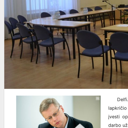
Delf
lapkričio
įvesti o
darbo užm