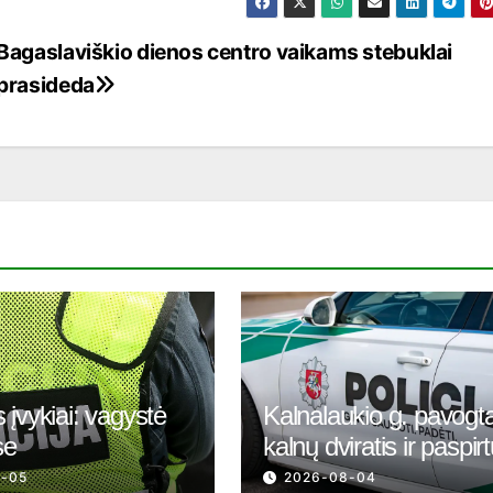
Bagaslaviškio dienos centro vaikams stebuklai
prasideda
 įvykiai: vagystė
Kalnalaukio g. pavogt
se
kalnų dviratis ir paspir
8-05
2026-08-04