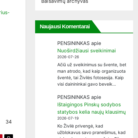
Balsavimų archyvas
rius-
Naujausi Komentarai
PENSININKAS
apie
Nuoširdžiausi sveikinimai
2026-07-26
Ačiū už sveikinimus su švente, bet
man atrodo, kad kaip organizuota
šventė, tai Živilės fotosesija. Kaip
visi dainininkai gavo beveik…
PENSININKAS
apie
Ištaigingos Pinskų sodybos
statybos kelia naujų klausimų
2026-07-19
34
Ko Živilė privengė, kad
užblokavus savo pranešimus, kad