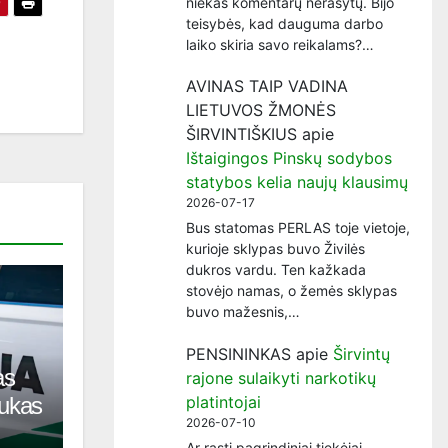
niekas komentarų nerašytų. Bijo
teisybės, kad dauguma darbo
laiko skiria savo reikalams?…
AVINAS TAIP VADINA
LIETUVOS ŽMONĖS
ŠIRVINTIŠKIUS
apie
Ištaigingos Pinskų sodybos
statybos kelia naujų klausimų
2026-07-17
Bus statomas PERLAS toje vietoje,
kurioje sklypas buvo Živilės
dukros vardu. Ten kažkada
stovėjo namas, o žemės sklypas
buvo mažesnis,…
PENSININKAS
apie
Širvintų
as
rajone sulaikyti narkotikų
platintojai
tukas
2026-07-10
Ar rasti pagrindiniai tiekėjai