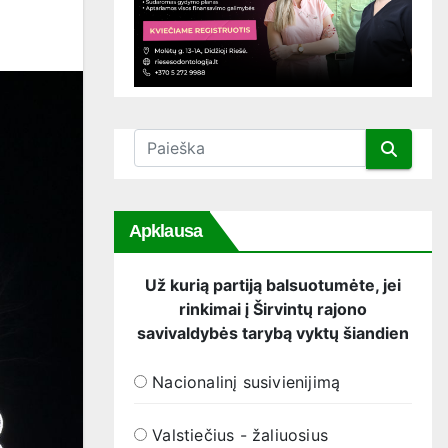
Apklausa
Už kurią partiją balsuotumėte, jei
rinkimai į Širvintų rajono
savivaldybės tarybą vyktų šiandien
Nacionalinį susivienijimą
Valstiečius - žaliuosius