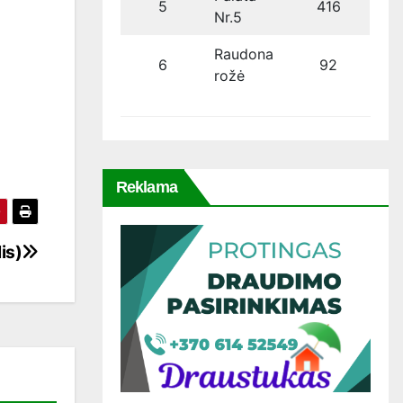
5
416
Nr.5
Raudona
6
92
rožė
Reklama
is)