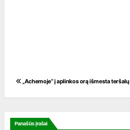
Navigacija
„Achemoje“ į aplinkos orą išmesta teršalų
tarp
įrašų
Panašūs įrašai