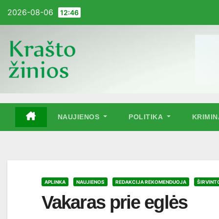
Pereiti
2026-08-06
12:46
į
turinį
NAUJIENOS
POLITIKA
KRIMI
APLINKA
NAUJIENOS
REDAKCIJA REKOMENDUOJA
ŠIRVINT
Vakaras prie eglės