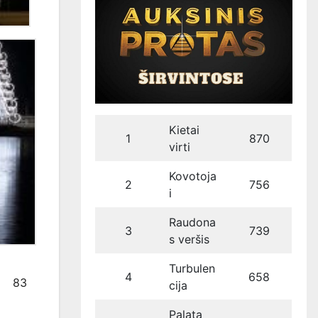
Kietai
1
870
virti
Kovotoja
2
756
i
Raudona
3
739
s veršis
Turbulen
4
658
83
cija
Palata