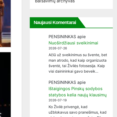
Balsavimų archyvas
Naujausi Komentarai
PENSININKAS
apie
Nuoširdžiausi sveikinimai
2026-07-26
Ačiū už sveikinimus su švente, bet
man atrodo, kad kaip organizuota
šventė, tai Živilės fotosesija. Kaip
visi dainininkai gavo beveik…
PENSININKAS
apie
Ištaigingos Pinskų sodybos
statybos kelia naujų klausimų
2026-07-19
Ko Živilė privengė, kad
užblokavus savo pranešimus, kad