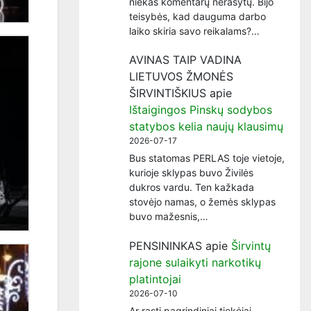
niekas komentarų nerašytų. Bijo
teisybės, kad dauguma darbo
laiko skiria savo reikalams?…
AVINAS TAIP VADINA
LIETUVOS ŽMONĖS
ŠIRVINTIŠKIUS
apie
Ištaigingos Pinskų sodybos
statybos kelia naujų klausimų
2026-07-17
Bus statomas PERLAS toje vietoje,
kurioje sklypas buvo Živilės
dukros vardu. Ten kažkada
stovėjo namas, o žemės sklypas
buvo mažesnis,…
PENSININKAS
apie
Širvintų
rajone sulaikyti narkotikų
platintojai
2026-07-10
Ar rasti pagrindiniai tiekėjai