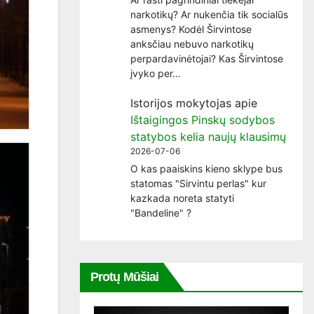
narkotikų? Ar nukenčia tik socialūs
asmenys? Kodėl Širvintose
anksčiau nebuvo narkotikų
perpardavinėtojai? Kas Širvintose
įvyko per…
Istorijos mokytojas
apie
Ištaigingos Pinskų sodybos
statybos kelia naujų klausimų
2026-07-06
O kas paaiskins kieno sklype bus
statomas "Sirvintu perlas" kur
kazkada noreta statyti
"Bandeline" ?
Protų Mūšiai