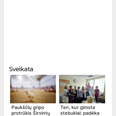
Sveikata
Paukščių gripo
Ten, kur gimsta
protrūkis Širvintų
stebuklai: padėka