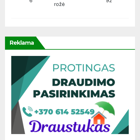
6
92
rožė
Reklama