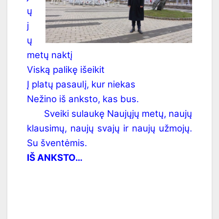
ų
j
ų
metų naktį
Viską palikę išeikit
Į platų pasaulį, kur niekas
Nežino iš anksto, kas bus.
Sveiki sulaukę Naujųjų metų, naujų
klausimų, naujų svajų ir naujų užmojų.
Su šventėmis.
IŠ ANKSTO…