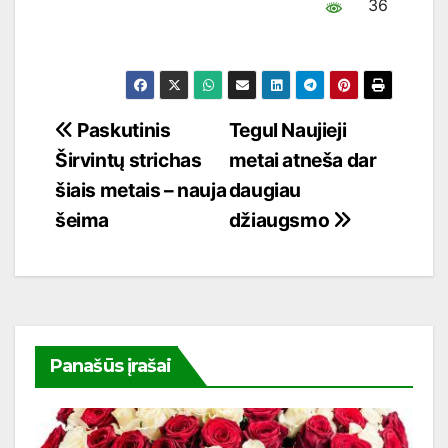
36
Navigacija
Paskutinis
Tegul Naujieji
Širvintų strichas
metai atneša dar
tarp
šiais metais – nauja
daugiau
įrašų
šeima
džiaugsmo
Panašūs įrašai