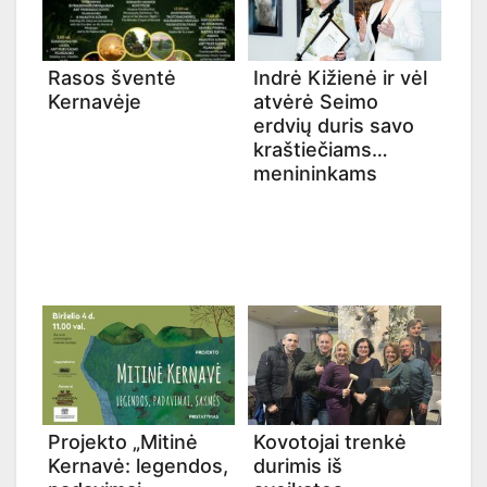
Rasos šventė
Indrė Kižienė ir vėl
Kernavėje
atvėrė Seimo
erdvių duris savo
kraštiečiams
menininkams
Projekto „Mitinė
Kovotojai trenkė
Kernavė: legendos,
durimis iš