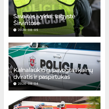
Savaitės įvykiai: vagystė
Širvintose
2026-08-05
Kalnalaukio g. pavogtas kalnų
dviratis ir paspirtukas
2026-08-04