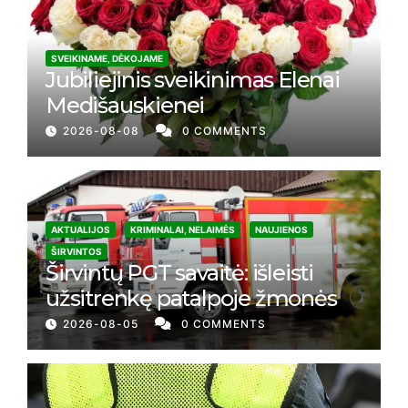
SVEIKINAME, DĖKOJAME
Jubiliejinis sveikinimas Elenai
Medišauskienei
2026-08-08
0 COMMENTS
AKTUALIJOS
KRIMINALAI, NELAIMĖS
NAUJIENOS
ŠIRVINTOS
Širvintų PGT savaitė: išleisti
užsitrenkę patalpoje žmonės
2026-08-05
0 COMMENTS