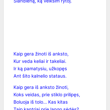
Šiandieną, ką veiksim rytoj.
Kaip gera žinoti iš anksto,
Kur veda keliai ir takeliai.
Ir ką pamatysiu, užkopęs
Ant šito kalnelio stataus.
Kaip gera iš anksto žinoti,
Koks veidas, prie stiklo prilipęs,
Boluoja iš tolo… Kas kitas
Taip kantriai prie lango sėdės?