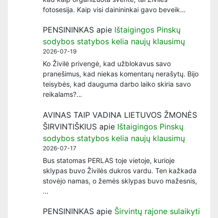
fotosesija. Kaip visi dainininkai gavo beveik…
PENSININKAS
apie
Ištaigingos Pinskų
sodybos statybos kelia naujų klausimų
2026-07-19
Ko Živilė privengė, kad užblokavus savo
pranešimus, kad niekas komentarų nerašytų. Bijo
teisybės, kad dauguma darbo laiko skiria savo
reikalams?…
AVINAS TAIP VADINA LIETUVOS ŽMONĖS
ŠIRVINTIŠKIUS
apie
Ištaigingos Pinskų
sodybos statybos kelia naujų klausimų
2026-07-17
Bus statomas PERLAS toje vietoje, kurioje
sklypas buvo Živilės dukros vardu. Ten kažkada
stovėjo namas, o žemės sklypas buvo mažesnis,
…
PENSININKAS
apie
Širvintų rajone sulaikyti