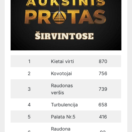
1
Kietai virti
870
2
Kovotojai
756
Raudonas
3
739
veršis
4
Turbulencija
658
5
Palata Nr.5
416
Raudona