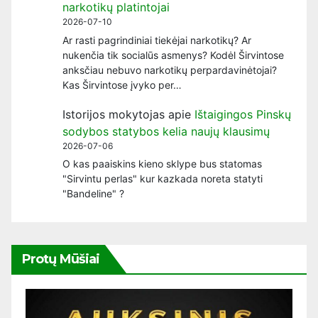
narkotikų platintojai
2026-07-10
Ar rasti pagrindiniai tiekėjai narkotikų? Ar
nukenčia tik socialūs asmenys? Kodėl Širvintose
anksčiau nebuvo narkotikų perpardavinėtojai?
Kas Širvintose įvyko per…
Istorijos mokytojas
apie
Ištaigingos Pinskų
sodybos statybos kelia naujų klausimų
2026-07-06
O kas paaiskins kieno sklype bus statomas
"Sirvintu perlas" kur kazkada noreta statyti
"Bandeline" ?
Protų Mūšiai