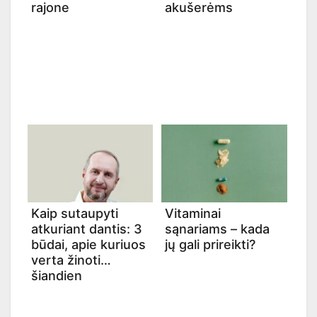
rajone
akušerėms
Kaip sutaupyti
Vitaminai
atkuriant dantis: 3
sąnariams – kada
būdai, apie kuriuos
jų gali prireikti?
verta žinoti
šiandien