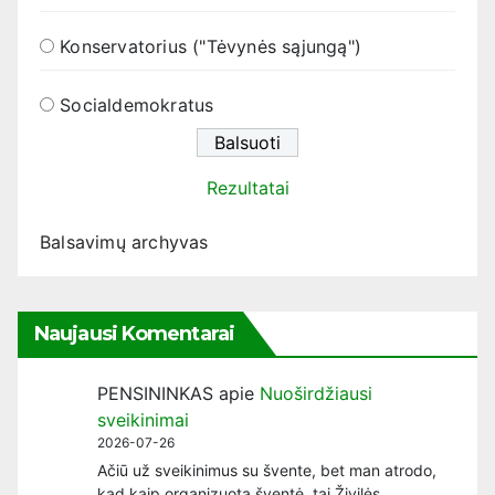
Konservatorius ("Tėvynės sąjungą")
Socialdemokratus
Rezultatai
Balsavimų archyvas
Naujausi Komentarai
PENSININKAS
apie
Nuoširdžiausi
sveikinimai
2026-07-26
Ačiū už sveikinimus su švente, bet man atrodo,
kad kaip organizuota šventė, tai Živilės