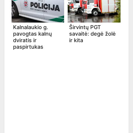
Kalnalaukio g.
Širvintų PGT
pavogtas kalnų
savaitė: degė žolė
dviratis ir
ir kita
paspirtukas