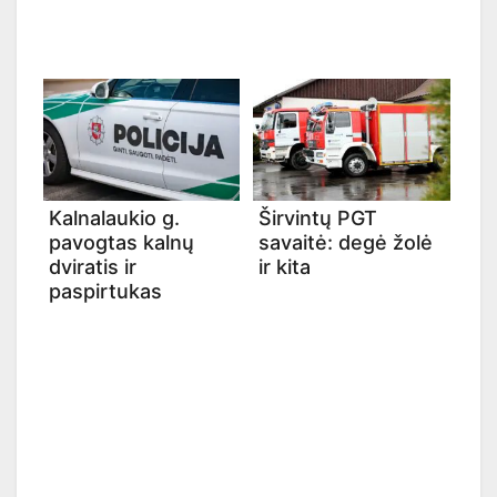
Kalnalaukio g.
Širvintų PGT
pavogtas kalnų
savaitė: degė žolė
dviratis ir
ir kita
paspirtukas