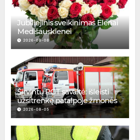
Jubiliejinis sveikinimas Elenai
Medišauskienei
2026-08-08
Širvintų PGT savaitė: išleisti
užsitrenkę patalpoje žmonės
2026-08-05