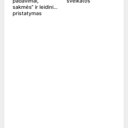
padavimai,
sveikatos
sakmės“ ir leidinio
pristatymas