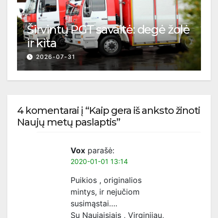
Širvintų PGT savaitė: degė žolė
ir kita
2026-07-31
4 komentarai į “Kaip gera iš anksto žinoti
Naujų metų paslaptis”
Vox
parašė:
2020-01-01 13:14
Puikios , originalios
mintys, ir nejučiom
susimąstai….
Su Naujaisiais , Virginijau,