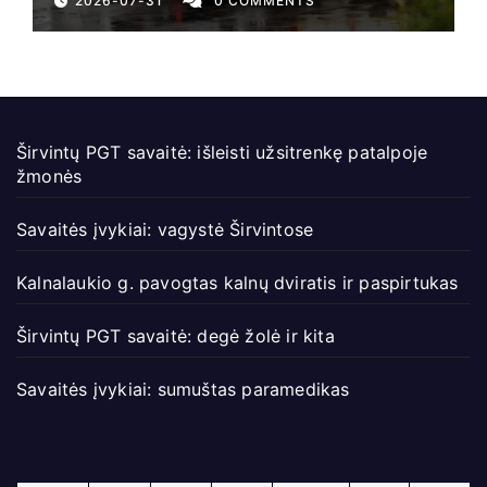
2026-07-31
0 COMMENTS
Širvintų PGT savaitė: išleisti užsitrenkę patalpoje
žmonės
Savaitės įvykiai: vagystė Širvintose
Kalnalaukio g. pavogtas kalnų dviratis ir paspirtukas
Širvintų PGT savaitė: degė žolė ir kita
Savaitės įvykiai: sumuštas paramedikas