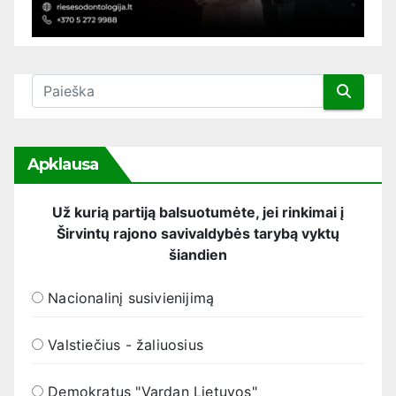
Apklausa
Už kurią partiją balsuotumėte, jei rinkimai į
Širvintų rajono savivaldybės tarybą vyktų
šiandien
Nacionalinį susivienijimą
Valstiečius - žaliuosius
Demokratus "Vardan Lietuvos"