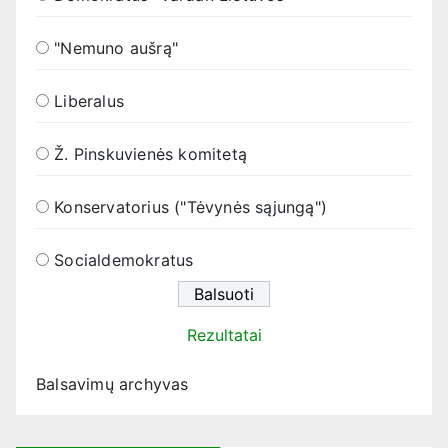
"Nemuno aušrą"
Liberalus
Ž. Pinskuvienės komitetą
Konservatorius ("Tėvynės sąjungą")
Socialdemokratus
Rezultatai
Balsavimų archyvas