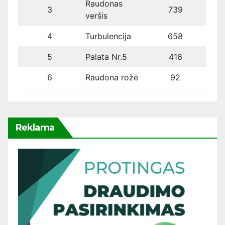
Raudonas
3
739
veršis
4
Turbulencija
658
5
Palata Nr.5
416
6
Raudona rožė
92
Reklama