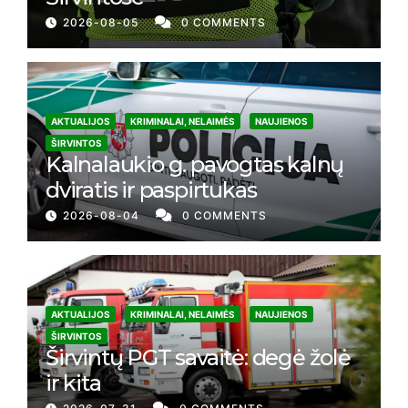
2026-08-05
0 COMMENTS
AKTUALIJOS
KRIMINALAI, NELAIMĖS
NAUJIENOS
ŠIRVINTOS
Kalnalaukio g. pavogtas kalnų
dviratis ir paspirtukas
2026-08-04
0 COMMENTS
AKTUALIJOS
KRIMINALAI, NELAIMĖS
NAUJIENOS
ŠIRVINTOS
Širvintų PGT savaitė: degė žolė
ir kita