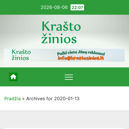
Pereiti
2026-08-06
22:07
į
turinį
Pradžia
»
Archives for 2020-01-13