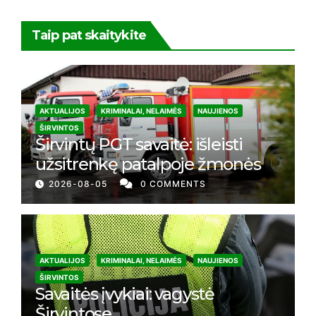
Taip pat skaitykite
AKTUALIJOS
KRIMINALAI, NELAIMĖS
NAUJIENOS
ŠIRVINTOS
Širvintų PGT savaitė: išleisti
užsitrenkę patalpoje žmonės
2026-08-05
0 COMMENTS
AKTUALIJOS
KRIMINALAI, NELAIMĖS
NAUJIENOS
ŠIRVINTOS
Savaitės įvykiai: vagystė
Širvintose