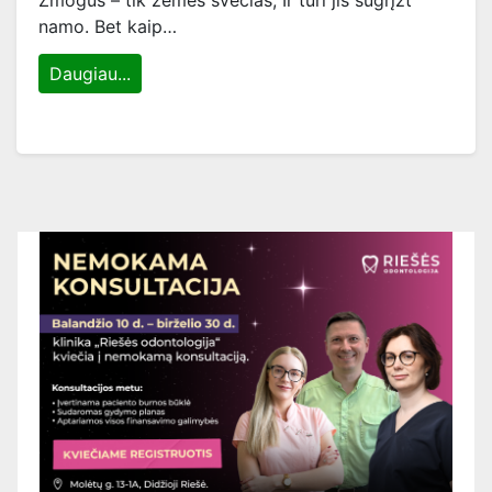
Žmogus – tik žemės svečias, Ir turi jis sugrįžt
namo. Bet kaip…
Daugiau...