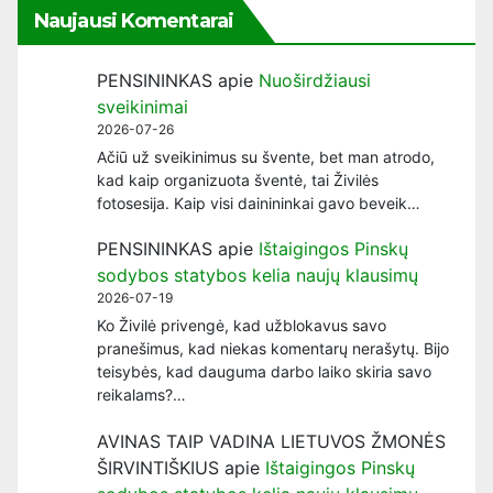
Naujausi Komentarai
PENSININKAS
apie
Nuoširdžiausi
sveikinimai
2026-07-26
Ačiū už sveikinimus su švente, bet man atrodo,
kad kaip organizuota šventė, tai Živilės
fotosesija. Kaip visi dainininkai gavo beveik…
PENSININKAS
apie
Ištaigingos Pinskų
sodybos statybos kelia naujų klausimų
2026-07-19
Ko Živilė privengė, kad užblokavus savo
pranešimus, kad niekas komentarų nerašytų. Bijo
teisybės, kad dauguma darbo laiko skiria savo
reikalams?…
AVINAS TAIP VADINA LIETUVOS ŽMONĖS
ŠIRVINTIŠKIUS
apie
Ištaigingos Pinskų