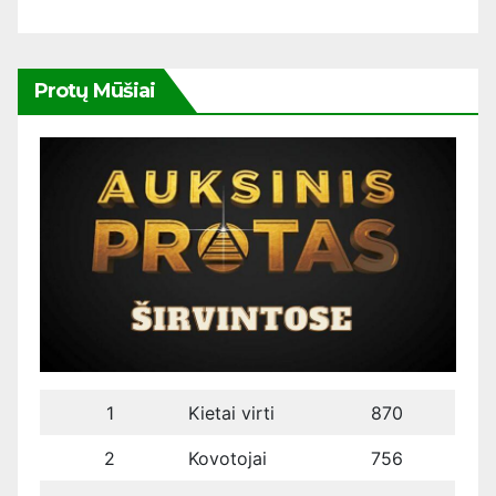
Protų Mūšiai
1
Kietai virti
870
2
Kovotojai
756