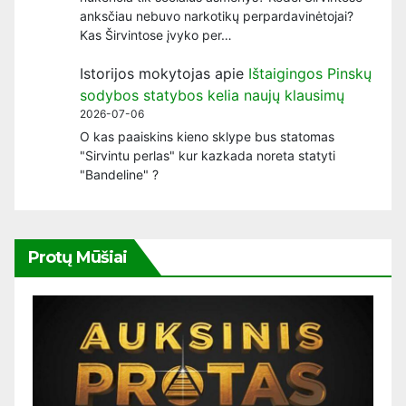
anksčiau nebuvo narkotikų perpardavinėtojai?
Kas Širvintose įvyko per…
Istorijos mokytojas
apie
Ištaigingos Pinskų
sodybos statybos kelia naujų klausimų
2026-07-06
O kas paaiskins kieno sklype bus statomas
"Sirvintu perlas" kur kazkada noreta statyti
"Bandeline" ?
Protų Mūšiai