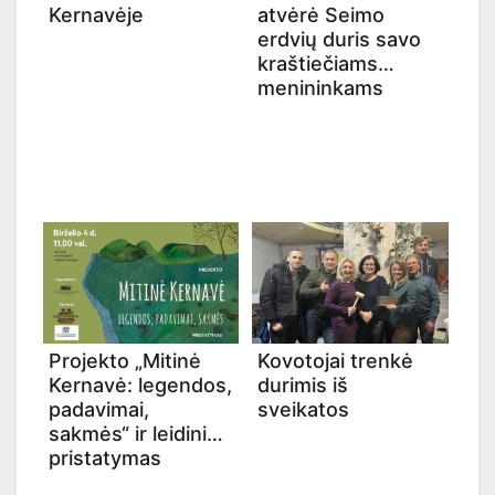
Kernavėje
atvėrė Seimo
erdvių duris savo
kraštiečiams
menininkams
Projekto „Mitinė
Kovotojai trenkė
Kernavė: legendos,
durimis iš
padavimai,
sveikatos
sakmės“ ir leidinio
pristatymas