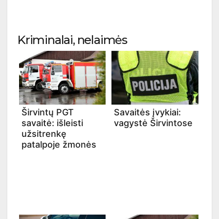
Kriminalai, nelaimės
Širvintų PGT
Savaitės įvykiai:
savaitė: išleisti
vagystė Širvintose
užsitrenkę
patalpoje žmonės