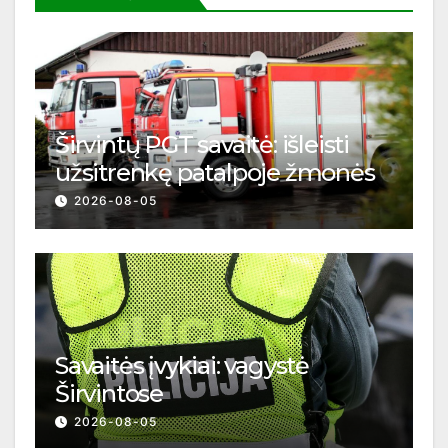
Širvintų PGT savaitė: išleisti
užsitrenkę patalpoje žmonės
2026-08-05
Savaitės įvykiai: vagystė
Širvintose
2026-08-05