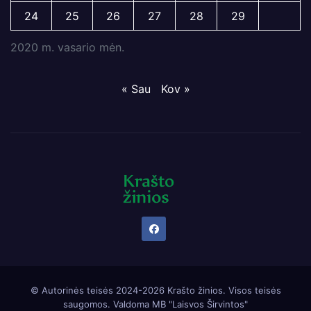
24
25
26
27
28
29
2020 m. vasario mėn.
« Sau
Kov »
© Autorinės teisės 2024-2026 Krašto žinios. Visos teisės
saugomos. Valdoma
MB "Laisvos Širvintos"