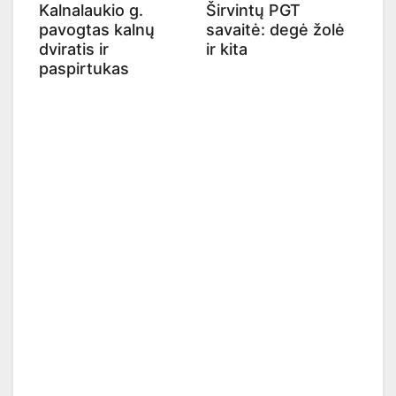
Kalnalaukio g.
Širvintų PGT
pavogtas kalnų
savaitė: degė žolė
dviratis ir
ir kita
paspirtukas