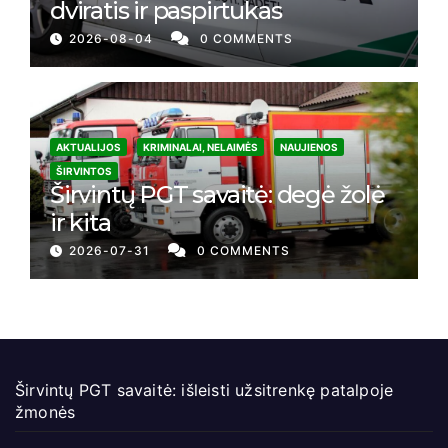
dviratis ir paspirtukas
2026-08-04
0 COMMENTS
AKTUALIJOS
KRIMINALAI, NELAIMĖS
NAUJIENOS
ŠIRVINTOS
Širvintų PGT savaitė: degė žolė
ir kita
2026-07-31
0 COMMENTS
Širvintų PGT savaitė: išleisti užsitrenkę patalpoje
žmonės