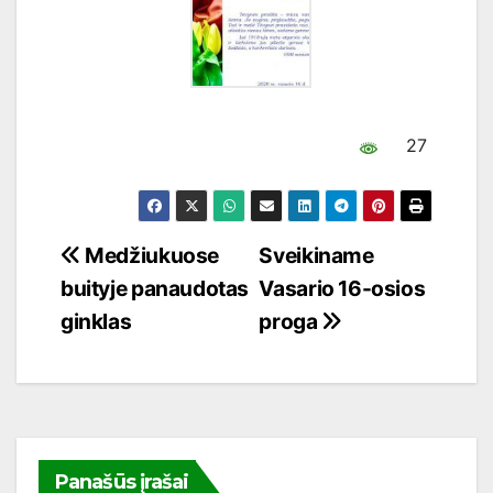
27
Navigacija
Medžiukuose
Sveikiname
buityje panaudotas
Vasario 16-osios
tarp
ginklas
proga
įrašų
Panašūs įrašai