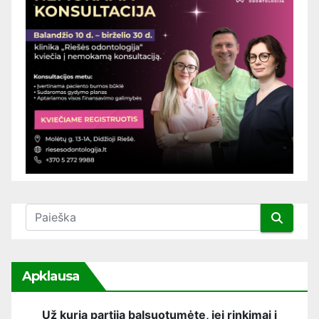
Apklausa
Už kurią partiją balsuotumėte, jei rinkimai į