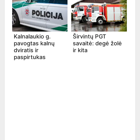
Kalnalaukio g.
Širvintų PGT
pavogtas kalnų
savaitė: degė žolė
dviratis ir
ir kita
paspirtukas