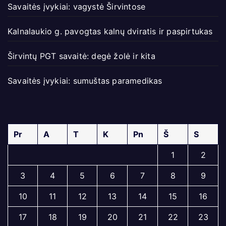
Savaitės įvykiai: vagystė Širvintose
Kalnalaukio g. pavogtas kalnų dviratis ir paspirtukas
Širvintų PGT savaitė: degė žolė ir kita
Savaitės įvykiai: sumuštas paramedikas
Pr
A
T
K
Pn
Š
S
1
2
3
4
5
6
7
8
9
10
11
12
13
14
15
16
17
18
19
20
21
22
23