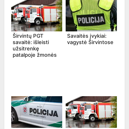
Širvintų PGT
Savaitės įvykiai:
savaitė: išleisti
vagystė Širvintose
užsitrenkę
patalpoje žmonės