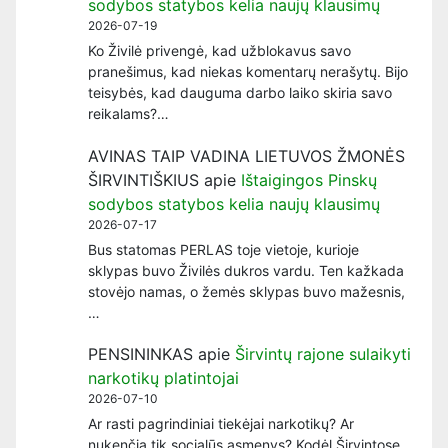
sodybos statybos kelia naujų klausimų
2026-07-19
Ko Živilė privengė, kad užblokavus savo
pranešimus, kad niekas komentarų nerašytų. Bijo
teisybės, kad dauguma darbo laiko skiria savo
reikalams?…
AVINAS TAIP VADINA LIETUVOS ŽMONĖS
ŠIRVINTIŠKIUS
apie
Ištaigingos Pinskų
sodybos statybos kelia naujų klausimų
2026-07-17
Bus statomas PERLAS toje vietoje, kurioje
sklypas buvo Živilės dukros vardu. Ten kažkada
stovėjo namas, o žemės sklypas buvo mažesnis,
…
PENSININKAS
apie
Širvintų rajone sulaikyti
narkotikų platintojai
2026-07-10
Ar rasti pagrindiniai tiekėjai narkotikų? Ar
nukenčia tik socialūs asmenys? Kodėl Širvintose