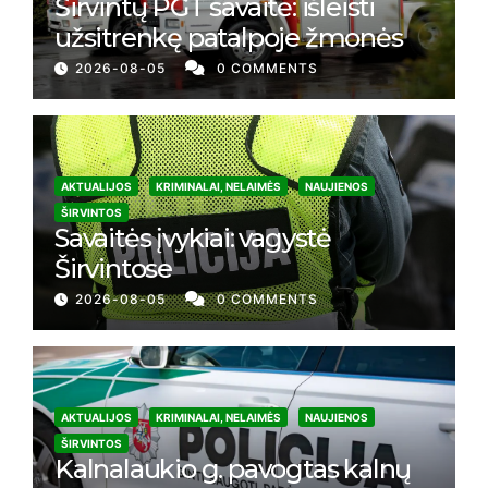
Širvintų PGT savaitė: išleisti
užsitrenkę patalpoje žmonės
2026-08-05
0 COMMENTS
AKTUALIJOS
KRIMINALAI, NELAIMĖS
NAUJIENOS
ŠIRVINTOS
Savaitės įvykiai: vagystė
Širvintose
2026-08-05
0 COMMENTS
AKTUALIJOS
KRIMINALAI, NELAIMĖS
NAUJIENOS
ŠIRVINTOS
Kalnalaukio g. pavogtas kalnų