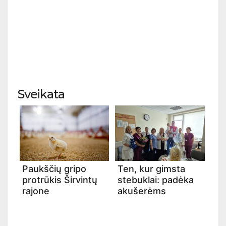
Sveikata
Paukščių gripo
Ten, kur gimsta
protrūkis Širvintų
stebuklai: padėka
rajone
akušerėms