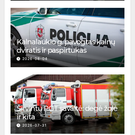
Kalnalaukio g. pavogtas kalnų
dviratis ir paspirtukas
2026-08-04
Širvintų PGT savaitė: degė žolė
ir kita
2026-07-31