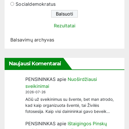
Socialdemokratus
Rezultatai
Balsavimų archyvas
Naujausi Komentarai
PENSININKAS
apie
Nuoširdžiausi
sveikinimai
2026-07-26
Ačiū už sveikinimus su švente, bet man atrodo,
kad kaip organizuota šventė, tai Živilės
fotosesija. Kaip visi dainininkai gavo beveik…
PENSININKAS
apie
Ištaigingos Pinskų