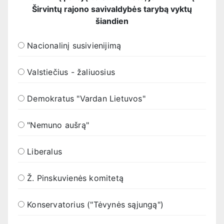
Širvintų rajono savivaldybės tarybą vyktų
šiandien
Nacionalinį susivienijimą
Valstiečius - žaliuosius
Demokratus "Vardan Lietuvos"
"Nemuno aušrą"
Liberalus
Ž. Pinskuvienės komitetą
Konservatorius ("Tėvynės sąjungą")