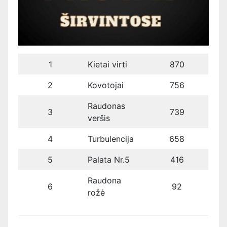
1
Kietai virti
870
2
Kovotojai
756
Raudonas
3
739
veršis
4
Turbulencija
658
5
Palata Nr.5
416
Raudona
6
92
rožė