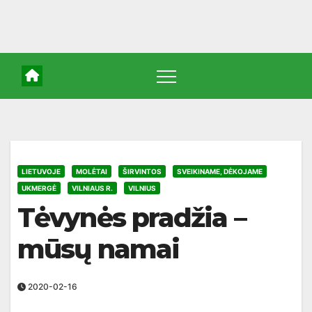
LIETUVOJE
MOLĖTAI
ŠIRVINTOS
SVEIKINAME, DĖKOJAME
UKMERGĖ
VILNIAUS R.
VILNIUS
Tėvynės pradžia –
mūsų namai
2020-02-16