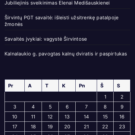
Jubiliejinis sveikinimas Elenai Medišauskienei
Širvintų PGT savaitė: išleisti užsitrenkę patalpoje
žmonės
Savaitės įvykiai: vagystė Širvintose
Kalnalaukio g. pavogtas kalnų dviratis ir paspirtukas
Pr
A
T
K
Pn
Š
S
1
2
3
4
5
6
7
8
9
10
11
12
13
14
15
16
17
18
19
20
21
22
23