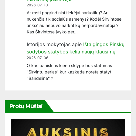
2026-07-10
Ar rasti pagrindiniai tiekėjai narkotikų? Ar
nukenčia tik socialūs asmenys? Kodėl Širvintose
anksčiau nebuvo narkotikų perpardavinėtojai?
Kas Širvintose įvyko per…
Istorijos mokytojas
apie
Ištaigingos Pinskų
sodybos statybos kelia naujų klausimų
2026-07-06
O kas paaiskins kieno sklype bus statomas
"Sirvintu perlas" kur kazkada noreta statyti
"Bandeline" ?
Protų Mūšiai