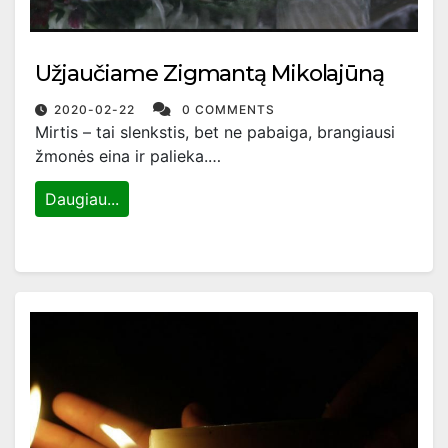
Užjaučiame Zigmantą Mikolajūną
2020-02-22
0 COMMENTS
Mirtis – tai slenkstis, bet ne pabaiga, brangiausi
žmonės eina ir palieka.…
Daugiau...