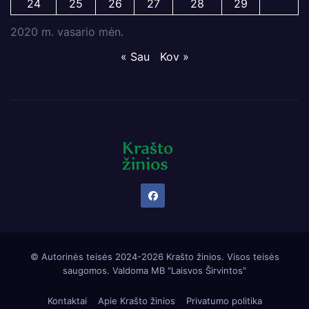
24
25
26
27
28
29
2020 m. vasario mėn.
« Sau
Kov »
© Autorinės teisės 2024-2026 Krašto žinios. Visos teisės
saugomos. Valdoma
MB "Laisvos Širvintos"
Kontaktai
Apie Krašto žinios
Privatumo politika