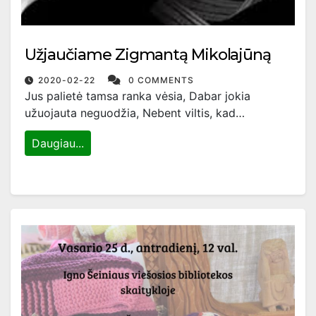
Užjaučiame Zigmantą Mikolajūną
2020-02-22
0 COMMENTS
Jus palietė tamsa ranka vėsia, Dabar jokia
užuojauta neguodžia, Nebent viltis, kad…
Daugiau...