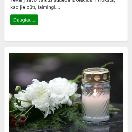
Tėvai į savo vaikus sudeda lūkesčius ir trokšta,
kad jie būtų laimingi.…
Daugiau...