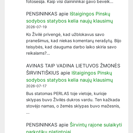
fotosesija. Kaip visi dainininkai gavo beveik…
PENSININKAS
apie
Ištaigingos Pinskų
sodybos statybos kelia naujų klausimų
2026-07-19
Ko Živilė privengė, kad užblokavus savo
pranešimus, kad niekas komentarų nerašytų. Bijo
teisybės, kad dauguma darbo laiko skiria savo
reikalams?…
AVINAS TAIP VADINA LIETUVOS ŽMONĖS
ŠIRVINTIŠKIUS
apie
Ištaigingos Pinskų
sodybos statybos kelia naujų klausimų
2026-07-17
Bus statomas PERLAS toje vietoje, kurioje
sklypas buvo Živilės dukros vardu. Ten kažkada
stovėjo namas, o žemės sklypas buvo mažesnis,
…
PENSININKAS
apie
Širvintų rajone sulaikyti
narkotikų platintojai