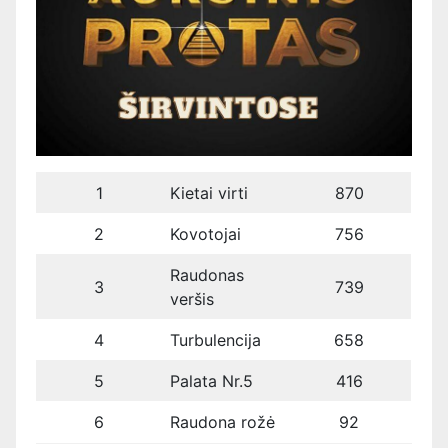
1
Kietai virti
870
2
Kovotojai
756
Raudonas
3
739
veršis
4
Turbulencija
658
5
Palata Nr.5
416
6
Raudona rožė
92