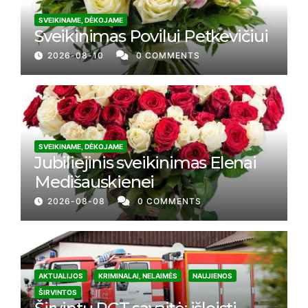
SVEIKINAME, DĖKOJAME
Sveikinimas Povilui Petkevičiui
2026-08-10
0 COMMENTS
SVEIKINAME, DĖKOJAME
Jubiliejinis sveikinimas Elenai
Medišauskienei
2026-08-08
0 COMMENTS
AKTUALIJOS
KRIMINALAI, NELAIMĖS
NAUJIENOS
ŠIRVINTOS