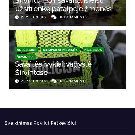
Širvintų PGT savaitė: išleisti
užsitrenkę patalpoje žmonės
2026-08-05
0 COMMENTS
AKTUALIJOS
KRIMINALAI, NELAIMĖS
NAUJIENOS
ŠIRVINTOS
Savaitės įvykiai: vagystė
Širvintose
2026-08-05
0 COMMENTS
Sveikinimas Povilui Petkevičiui