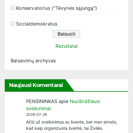
Konservatorius ("Tėvynės sąjungą")
Socialdemokratus
Rezultatai
Balsavimų archyvas
Naujausi Komentarai
PENSININKAS
apie
Nuoširdžiausi
sveikinimai
2026-07-26
Ačiū už sveikinimus su švente, bet man atrodo,
kad kaip organizuota šventė, tai Živilės