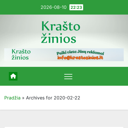
Pereiti
2026-08-10
22:23
į
turinį
Pradžia
»
Archives for 2020-02-22