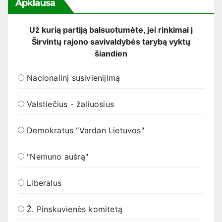
Apklausa
Už kurią partiją balsuotumėte, jei rinkimai į
Širvintų rajono savivaldybės tarybą vyktų
šiandien
Nacionalinį susivienijimą
Valstiečius - žaliuosius
Demokratus "Vardan Lietuvos"
"Nemuno aušrą"
Liberalus
Ž. Pinskuvienės komitetą