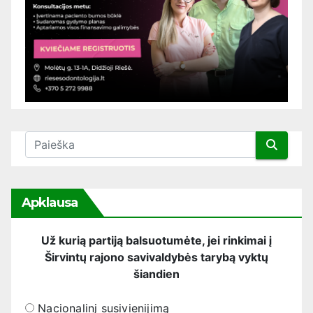
Apklausa
Už kurią partiją balsuotumėte, jei rinkimai į
Širvintų rajono savivaldybės tarybą vyktų
šiandien
Nacionalinį susivienijimą