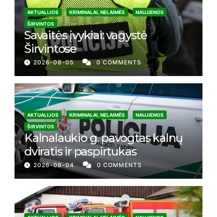
AKTUALIJOS
KRIMINALAI, NELAIMĖS
NAUJIENOS
ŠIRVINTOS
Savaitės įvykiai: vagystė
Širvintose
2026-08-05
0 COMMENTS
AKTUALIJOS
KRIMINALAI, NELAIMĖS
NAUJIENOS
ŠIRVINTOS
Kalnalaukio g. pavogtas kalnų
dviratis ir paspirtukas
2026-08-04
0 COMMENTS