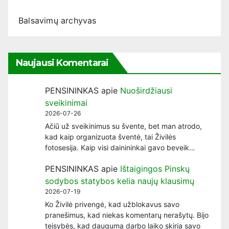
Balsavimų archyvas
Naujausi Komentarai
PENSININKAS
apie
Nuoširdžiausi
sveikinimai
2026-07-26
Ačiū už sveikinimus su švente, bet man atrodo,
kad kaip organizuota šventė, tai Živilės
fotosesija. Kaip visi dainininkai gavo beveik…
PENSININKAS
apie
Ištaigingos Pinskų
sodybos statybos kelia naujų klausimų
2026-07-19
Ko Živilė privengė, kad užblokavus savo
pranešimus, kad niekas komentarų nerašytų. Bijo
teisybės, kad dauguma darbo laiko skiria savo