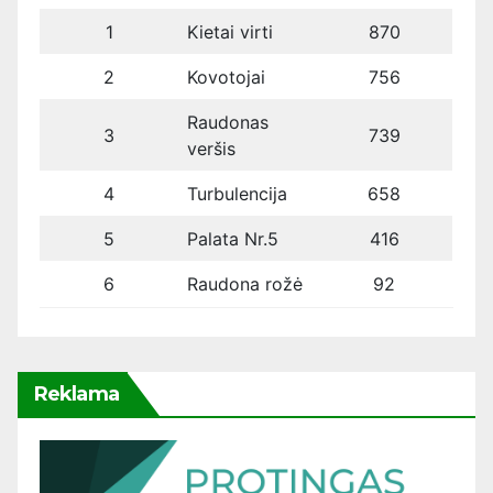
1
Kietai virti
870
2
Kovotojai
756
Raudonas
3
739
veršis
4
Turbulencija
658
5
Palata Nr.5
416
6
Raudona rožė
92
Reklama