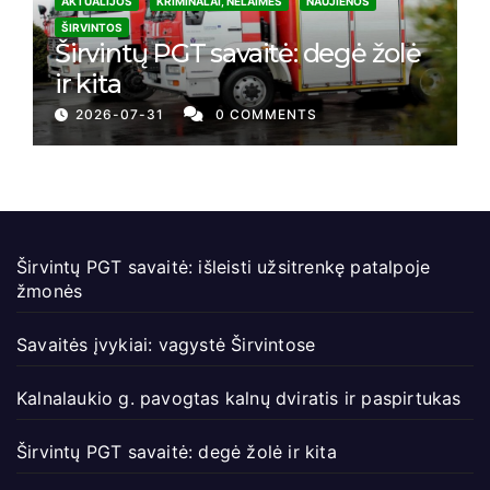
AKTUALIJOS
KRIMINALAI, NELAIMĖS
NAUJIENOS
ŠIRVINTOS
Širvintų PGT savaitė: degė žolė
ir kita
2026-07-31
0 COMMENTS
Širvintų PGT savaitė: išleisti užsitrenkę patalpoje
žmonės
Savaitės įvykiai: vagystė Širvintose
Kalnalaukio g. pavogtas kalnų dviratis ir paspirtukas
Širvintų PGT savaitė: degė žolė ir kita