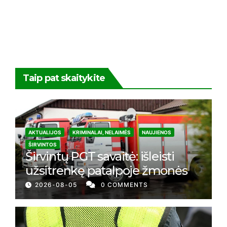
Taip pat skaitykite
AKTUALIJOS
KRIMINALAI, NELAIMĖS
NAUJIENOS
ŠIRVINTOS
Širvintų PGT savaitė: išleisti
užsitrenkę patalpoje žmonės
2026-08-05
0 COMMENTS