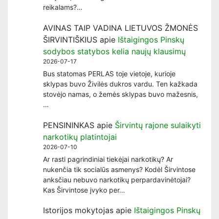
reikalams?…
AVINAS TAIP VADINA LIETUVOS ŽMONĖS
ŠIRVINTIŠKIUS
apie
Ištaigingos Pinskų
sodybos statybos kelia naujų klausimų
2026-07-17
Bus statomas PERLAS toje vietoje, kurioje
sklypas buvo Živilės dukros vardu. Ten kažkada
stovėjo namas, o žemės sklypas buvo mažesnis,
…
PENSININKAS
apie
Širvintų rajone sulaikyti
narkotikų platintojai
2026-07-10
Ar rasti pagrindiniai tiekėjai narkotikų? Ar
nukenčia tik socialūs asmenys? Kodėl Širvintose
anksčiau nebuvo narkotikų perpardavinėtojai?
Kas Širvintose įvyko per…
Istorijos mokytojas
apie
Ištaigingos Pinskų