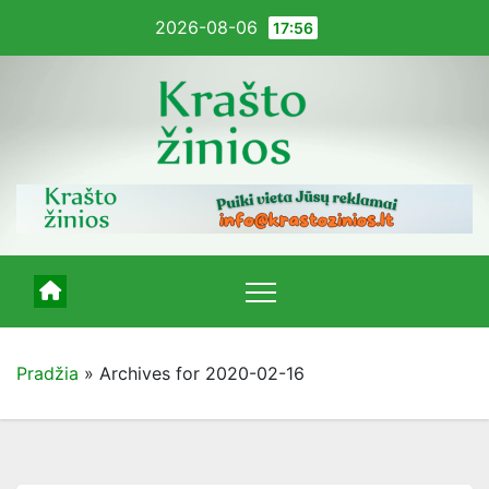
Pereiti
2026-08-06
17:56
į
turinį
Pradžia
»
Archives for 2020-02-16