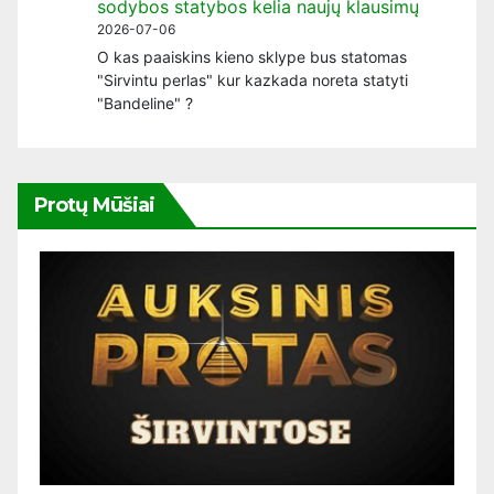
sodybos statybos kelia naujų klausimų
2026-07-06
O kas paaiskins kieno sklype bus statomas
"Sirvintu perlas" kur kazkada noreta statyti
"Bandeline" ?
Protų Mūšiai