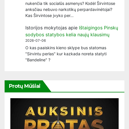
nukenčia tik socialūs asmenys? Kodėl Širvintose
anksčiau nebuvo narkotikų perpardavinėtojai?
Kas Širvintose įvyko per…
Istorijos mokytojas
apie
Ištaigingos Pinskų
sodybos statybos kelia naujų klausimų
2026-07-06
O kas paaiskins kieno sklype bus statomas
"Sirvintu perlas" kur kazkada noreta statyti
"Bandeline" ?
Protų Mūšiai