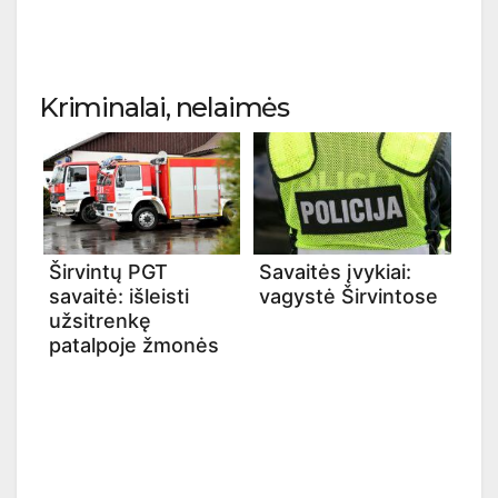
Kriminalai, nelaimės
Širvintų PGT
Savaitės įvykiai:
savaitė: išleisti
vagystė Širvintose
užsitrenkę
patalpoje žmonės