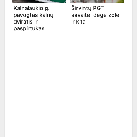
Kalnalaukio g.
Širvintų PGT
pavogtas kalnų
savaitė: degė žolė
dviratis ir
ir kita
paspirtukas