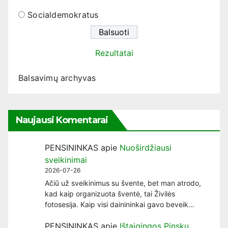
Socialdemokratus
Rezultatai
Balsavimų archyvas
Naujausi Komentarai
PENSININKAS
apie
Nuoširdžiausi
sveikinimai
2026-07-26
Ačiū už sveikinimus su švente, bet man atrodo,
kad kaip organizuota šventė, tai Živilės
fotosesija. Kaip visi dainininkai gavo beveik…
PENSININKAS
apie
Ištaigingos Pinskų