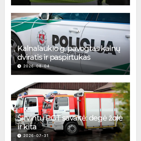
Kalnalaukio g. pavogtas kalnų
dviratis ir paspirtukas
2026-08-04
Širvintų PGT savaitė: degė žolė
ir kita
2026-07-31