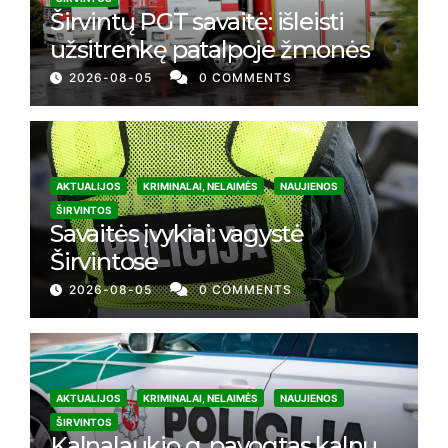
Širvintų PGT savaitė: išleisti
užsitrenkę patalpoje žmonės
2026-08-05
0 COMMENTS
AKTUALIJOS
KRIMINALAI, NELAIMĖS
NAUJIENOS
ŠIRVINTOS
Savaitės įvykiai: vagystė
Širvintose
2026-08-05
0 COMMENTS
AKTUALIJOS
KRIMINALAI, NELAIMĖS
NAUJIENOS
ŠIRVINTOS
Kalnalaukio g. pavogtas kalnų