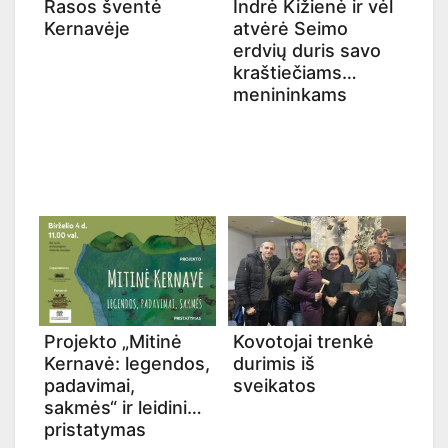
Rasos šventė
Indrė Kižienė ir vėl
Kernavėje
atvėrė Seimo
erdvių duris savo
kraštiečiams
menininkams
Projekto „Mitinė
Kovotojai trenkė
Kernavė: legendos,
durimis iš
padavimai,
sveikatos
sakmės“ ir leidinio
pristatymas