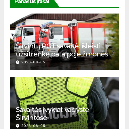
Panašūs įrašai
Širvintų PGT savaitė: išleisti
užsitrenkę patalpoje žmonės
2026-08-05
Savaitės įvykiai: vagystė
Širvintose
2026-08-05