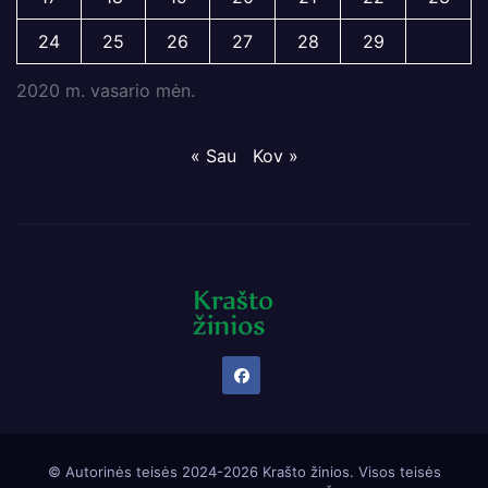
24
25
26
27
28
29
2020 m. vasario mėn.
« Sau
Kov »
© Autorinės teisės 2024-2026 Krašto žinios. Visos teisės