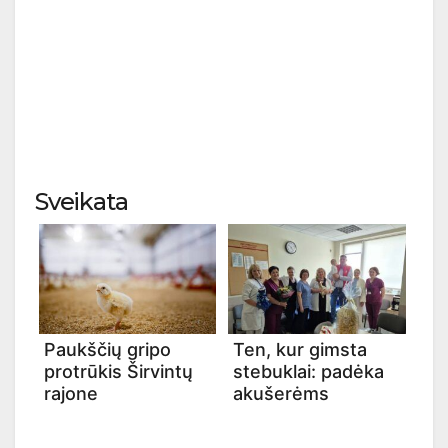
Sveikata
Paukščių gripo
Ten, kur gimsta
protrūkis Širvintų
stebuklai: padėka
rajone
akušerėms