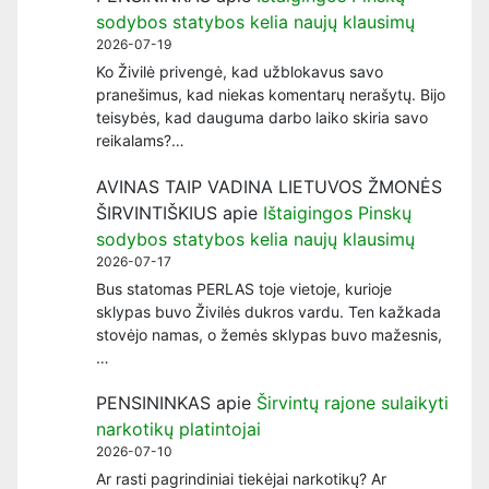
sodybos statybos kelia naujų klausimų
2026-07-19
Ko Živilė privengė, kad užblokavus savo
pranešimus, kad niekas komentarų nerašytų. Bijo
teisybės, kad dauguma darbo laiko skiria savo
reikalams?…
AVINAS TAIP VADINA LIETUVOS ŽMONĖS
ŠIRVINTIŠKIUS
apie
Ištaigingos Pinskų
sodybos statybos kelia naujų klausimų
2026-07-17
Bus statomas PERLAS toje vietoje, kurioje
sklypas buvo Živilės dukros vardu. Ten kažkada
stovėjo namas, o žemės sklypas buvo mažesnis,
…
PENSININKAS
apie
Širvintų rajone sulaikyti
narkotikų platintojai
2026-07-10
Ar rasti pagrindiniai tiekėjai narkotikų? Ar