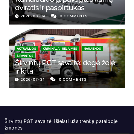
dviratis ir paspirtukas
2026-08-04
0 COMMENTS
AKTUALIJOS
KRIMINALAI, NELAIMĖS
NAUJIENOS
ŠIRVINTOS
Širvintų PGT savaitė: degė žolė
ir kita
2026-07-31
0 COMMENTS
Širvintų PGT savaitė: išleisti užsitrenkę patalpoje
žmonės