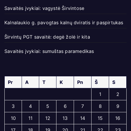
Savaitės įvykiai: vagystė Širvintose
Kalnalaukio g. pavogtas kalnų dviratis ir paspirtukas
Širvintų PGT savaitė: degė žolė ir kita
Savaitės įvykiai: sumuštas paramedikas
Pr
A
T
K
Pn
Š
S
1
2
3
4
5
6
7
8
9
10
11
12
13
14
15
16
17
18
19
20
21
22
23