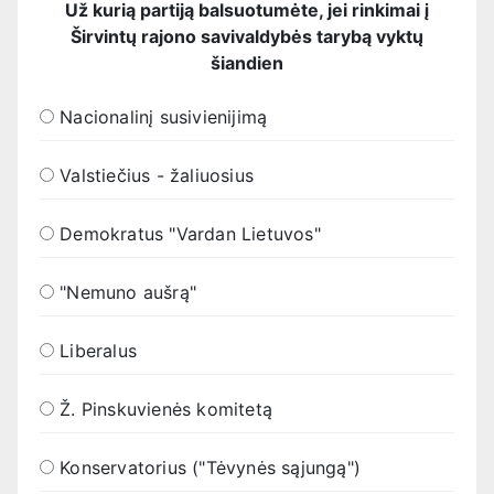
Už kurią partiją balsuotumėte, jei rinkimai į
Širvintų rajono savivaldybės tarybą vyktų
šiandien
Nacionalinį susivienijimą
Valstiečius - žaliuosius
Demokratus "Vardan Lietuvos"
"Nemuno aušrą"
Liberalus
Ž. Pinskuvienės komitetą
Konservatorius ("Tėvynės sąjungą")