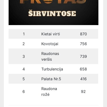
1
Kietai virti
870
2
Kovotojai
756
Raudonas
3
739
veršis
4
Turbulencija
658
5
Palata Nr.5
416
Raudona
6
92
rožė