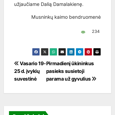
užjaučiame Dalią Damalakienę.
Musninkų kaimo bendruomenė
234
Navigacija
Vasario 19-
Pirmadienį ūkininkus
25 d. įvykių
pasieks susietoji
tarp
suvestinė
parama už gyvulius
įrašų