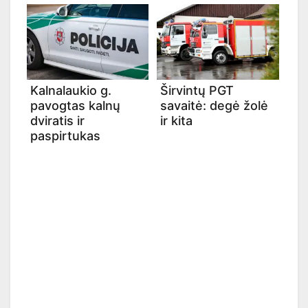
Kalnalaukio g.
Širvintų PGT
pavogtas kalnų
savaitė: degė žolė
dviratis ir
ir kita
paspirtukas