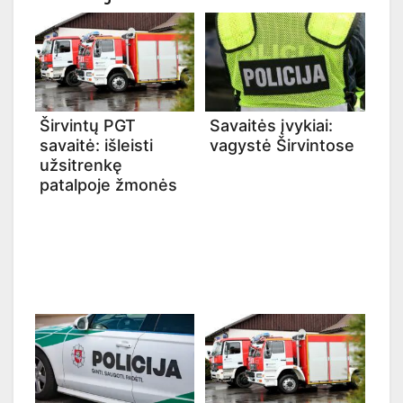
Širvintų PGT
Savaitės įvykiai:
savaitė: išleisti
vagystė Širvintose
užsitrenkę
patalpoje žmonės