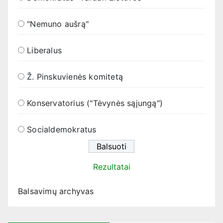
"Nemuno aušrą"
Liberalus
Ž. Pinskuvienės komitetą
Konservatorius ("Tėvynės sąjungą")
Socialdemokratus
Rezultatai
Balsavimų archyvas