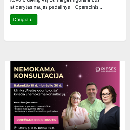
Kovo 6 dieną, VšĮ Ukmergės ligoninė bus
atidarytas naujas padalinys – Operacinis…
Daugiau...