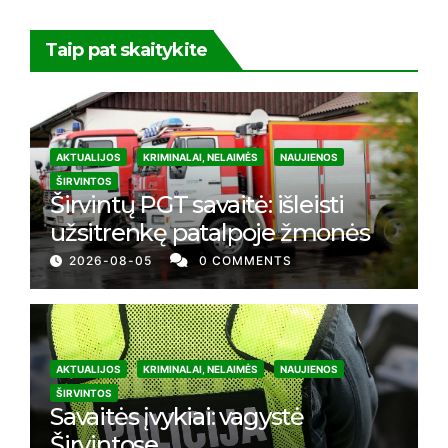
Taip pat skaitykite
AKTUALIJOS
KRIMINALAI, NELAIMĖS
NAUJIENOS
ŠIRVINTOS
Širvintų PGT savaitė: išleisti
užsitrenkę patalpoje žmonės
2026-08-05
0 COMMENTS
AKTUALIJOS
KRIMINALAI, NELAIMĖS
NAUJIENOS
ŠIRVINTOS
Savaitės įvykiai: vagystė
Širvintose