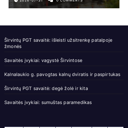
2026-07-31
0 COMMENTS
Širvintų PGT savaitė: išleisti užsitrenkę patalpoje
žmonės
Savaitės įvykiai: vagystė Širvintose
Kalnalaukio g. pavogtas kalnų dviratis ir paspirtukas
Širvintų PGT savaitė: degė žolė ir kita
Savaitės įvykiai: sumuštas paramedikas