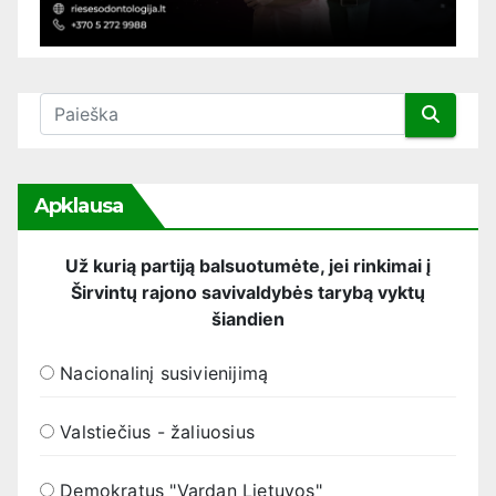
Apklausa
Už kurią partiją balsuotumėte, jei rinkimai į
Širvintų rajono savivaldybės tarybą vyktų
šiandien
Nacionalinį susivienijimą
Valstiečius - žaliuosius
Demokratus "Vardan Lietuvos"