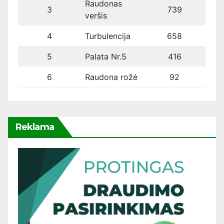
Raudonas
3
739
veršis
4
Turbulencija
658
5
Palata Nr.5
416
6
Raudona rožė
92
Reklama