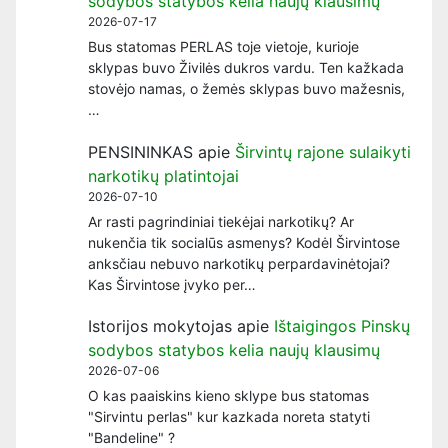
sodybos statybos kelia naujų klausimų
2026-07-17
Bus statomas PERLAS toje vietoje, kurioje
sklypas buvo Živilės dukros vardu. Ten kažkada
stovėjo namas, o žemės sklypas buvo mažesnis,
…
PENSININKAS
apie
Širvintų rajone sulaikyti
narkotikų platintojai
2026-07-10
Ar rasti pagrindiniai tiekėjai narkotikų? Ar
nukenčia tik socialūs asmenys? Kodėl Širvintose
anksčiau nebuvo narkotikų perpardavinėtojai?
Kas Širvintose įvyko per…
Istorijos mokytojas
apie
Ištaigingos Pinskų
sodybos statybos kelia naujų klausimų
2026-07-06
O kas paaiskins kieno sklype bus statomas
"Sirvintu perlas" kur kazkada noreta statyti
"Bandeline" ?