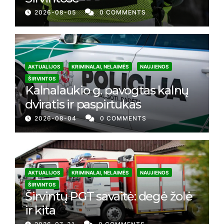
2026-08-05
0 COMMENTS
AKTUALIJOS
KRIMINALAI, NELAIMĖS
NAUJIENOS
ŠIRVINTOS
Kalnalaukio g. pavogtas kalnų
dviratis ir paspirtukas
2026-08-04
0 COMMENTS
AKTUALIJOS
KRIMINALAI, NELAIMĖS
NAUJIENOS
ŠIRVINTOS
Širvintų PGT savaitė: degė žolė
ir kita