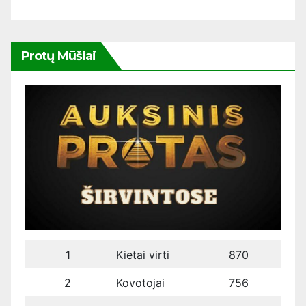
Protų Mūšiai
1
Kietai virti
870
2
Kovotojai
756