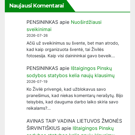
Naujausi Komentarai
PENSININKAS
apie
Nuoširdžiausi
sveikinimai
2026-07-26
Ačiū už sveikinimus su švente, bet man atrodo,
kad kaip organizuota šventė, tai Živilės
fotosesija. Kaip visi dainininkai gavo beveik…
PENSININKAS
apie
Ištaigingos Pinskų
sodybos statybos kelia naujų klausimų
2026-07-19
Ko Živilė privengė, kad užblokavus savo
pranešimus, kad niekas komentarų nerašytų. Bijo
teisybės, kad dauguma darbo laiko skiria savo
reikalams?…
AVINAS TAIP VADINA LIETUVOS ŽMONĖS
ŠIRVINTIŠKIUS
apie
Ištaigingos Pinskų