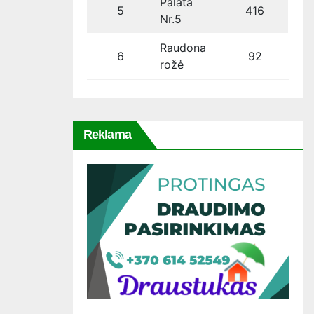
Palata
5
416
Nr.5
Raudona
6
92
rožė
Reklama