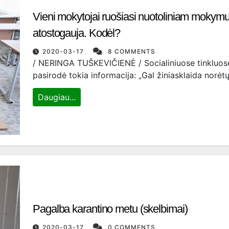
Vieni mokytojai ruošiasi nuotoliniam mokymui,
atostogauja. Kodėl?
2020-03-17
8 COMMENTS
/ NERINGA TUŠKEVIČIENĖ / Socialiniuose tinkluos
pasirodė tokia informacija: „Gal žiniasklaida norėt
Daugiau...
Pagalba karantino metu (skelbimai)
2020-03-17
0 COMMENTS