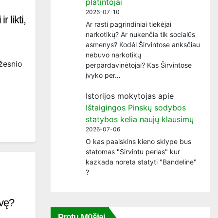
platintojai
2026-07-10
 likti,
Ar rasti pagrindiniai tiekėjai
narkotikų? Ar nukenčia tik socialūs
asmenys? Kodėl Širvintose anksčiau
nebuvo narkotikų
žesnio
perpardavinėtojai? Kas Širvintose
įvyko per…
Istorijos mokytojas
apie
Ištaigingos Pinskų sodybos
statybos kelia naujų klausimų
2026-07-06
O kas paaiskins kieno sklype bus
statomas "Sirvintu perlas" kur
kazkada noreta statyti "Bandeline"
?
avę?
Protų Mūšiai