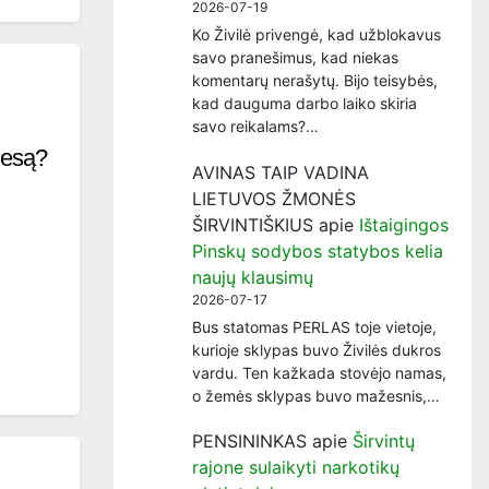
2026-07-19
Ko Živilė privengė, kad užblokavus
savo pranešimus, kad niekas
komentarų nerašytų. Bijo teisybės,
kad dauguma darbo laiko skiria
savo reikalams?…
tiesą?
AVINAS TAIP VADINA
LIETUVOS ŽMONĖS
ŠIRVINTIŠKIUS
apie
Ištaigingos
Pinskų sodybos statybos kelia
naujų klausimų
2026-07-17
Bus statomas PERLAS toje vietoje,
kurioje sklypas buvo Živilės dukros
vardu. Ten kažkada stovėjo namas,
o žemės sklypas buvo mažesnis,…
PENSININKAS
apie
Širvintų
rajone sulaikyti narkotikų