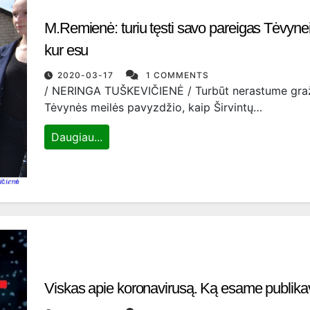
M.Remienė: turiu tęsti savo pareigas Tėvynei ir
kur esu
2020-03-17
1 COMMENTS
/ NERINGA TUŠKEVIČIENĖ / Turbūt nerastume gra
Tėvynės meilės pavyzdžio, kaip Širvintų…
Daugiau...
Viskas apie koronavirusą. Ką esame publik