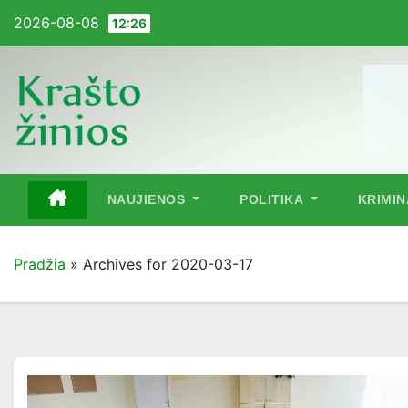
Pereiti
2026-08-08
12:26
į
turinį
NAUJIENOS
POLITIKA
KRIMI
Pradžia
»
Archives for 2020-03-17