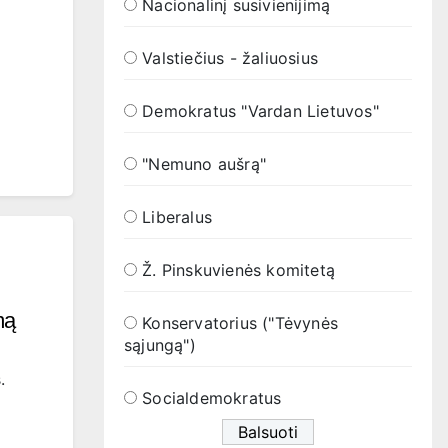
Nacionalinį susivienijimą
Valstiečius - žaliuosius
Demokratus "Vardan Lietuvos"
"Nemuno aušrą"
Liberalus
Ž. Pinskuvienės komitetą
mą
Konservatorius ("Tėvynės
sąjungą")
.
Socialdemokratus