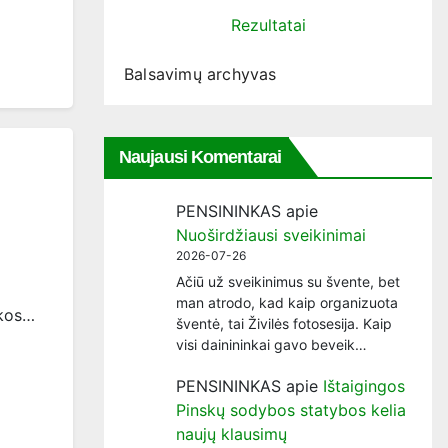
Rezultatai
Balsavimų archyvas
Naujausi Komentarai
PENSININKAS
apie
Nuoširdžiausi sveikinimai
2026-07-26
Ačiū už sveikinimus su švente, bet
man atrodo, kad kaip organizuota
ikos…
šventė, tai Živilės fotosesija. Kaip
visi dainininkai gavo beveik…
PENSININKAS
apie
Ištaigingos
Pinskų sodybos statybos kelia
naujų klausimų