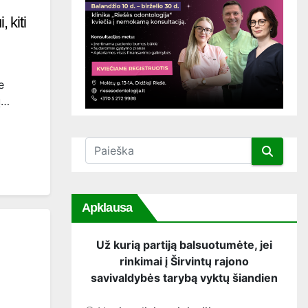
 kiti
e
ų…
Apklausa
Už kurią partiją balsuotumėte, jei
rinkimai į Širvintų rajono
savivaldybės tarybą vyktų šiandien