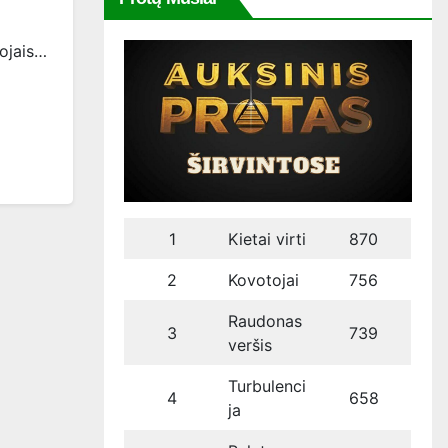
ojais…
1
Kietai virti
870
2
Kovotojai
756
Raudonas
3
739
veršis
Turbulenci
4
658
ja