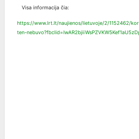
Visa informacija čia:
https://www.lrt.lt/naujienos/lietuvoje/2/1152462/ko
ten-nebuvo?fbclid=IwAR2bjiiWsPZVKW5Kef1aU5