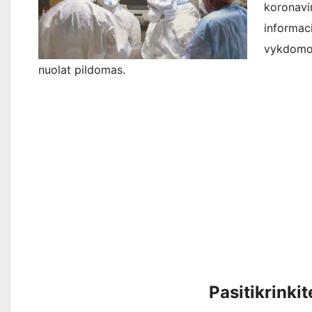
koronavi
informa
vykdomos
nuolat pildomas.
Pasitikrinkit