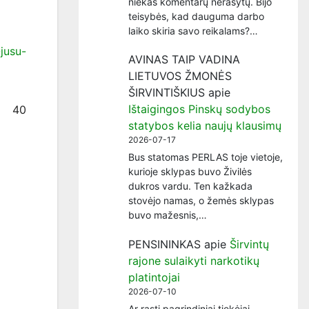
niekas komentarų nerašytų. Bijo
teisybės, kad dauguma darbo
laiko skiria savo reikalams?…
-jusu-
AVINAS TAIP VADINA
LIETUVOS ŽMONĖS
ŠIRVINTIŠKIUS
apie
Ištaigingos Pinskų sodybos
40
statybos kelia naujų klausimų
2026-07-17
Bus statomas PERLAS toje vietoje,
kurioje sklypas buvo Živilės
dukros vardu. Ten kažkada
stovėjo namas, o žemės sklypas
buvo mažesnis,…
PENSININKAS
apie
Širvintų
rajone sulaikyti narkotikų
platintojai
2026-07-10
Ar rasti pagrindiniai tiekėjai