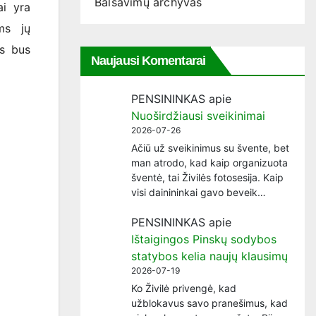
Balsavimų archyvas
ai yra
ms jų
as bus
Naujausi Komentarai
PENSININKAS
apie
Nuoširdžiausi sveikinimai
2026-07-26
Ačiū už sveikinimus su švente, bet
man atrodo, kad kaip organizuota
šventė, tai Živilės fotosesija. Kaip
visi dainininkai gavo beveik…
PENSININKAS
apie
Ištaigingos Pinskų sodybos
statybos kelia naujų klausimų
2026-07-19
Ko Živilė privengė, kad
užblokavus savo pranešimus, kad