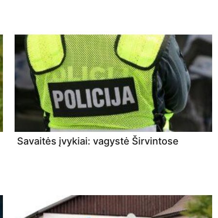
Savaitės įvykiai: vagystė Širvintose