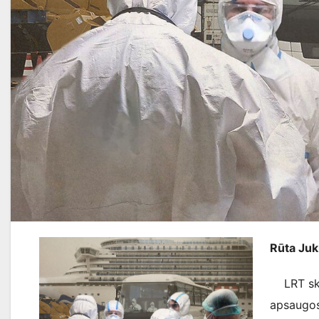
Rūta Juk
LRT skel
apsaugo