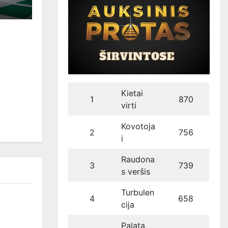
Kietai
1
870
virti
Kovotoja
2
756
i
Raudona
3
739
s veršis
Turbulen
4
658
cija
Palata