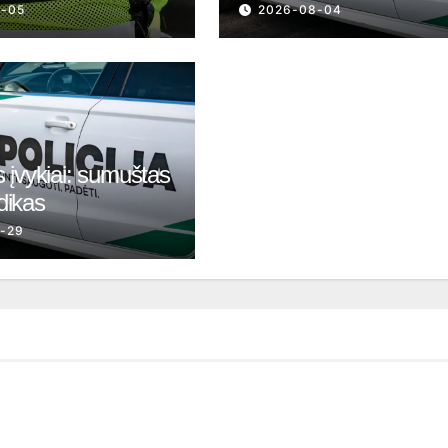
8-05
2026-08-04
 įvykiai: sumuštas
dikas
-29