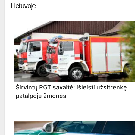
Lietuvoje
Širvintų PGT savaitė: išleisti užsitrenkę
patalpoje žmonės