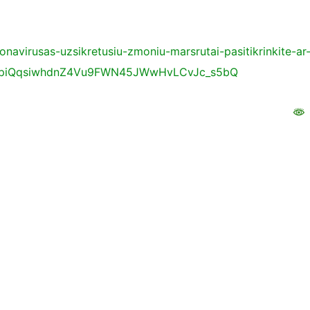
ronavirusas-uzsikretusiu-zmoniu-marsrutai-pasitikrinkite-ar
zDpiQqsiwhdnZ4Vu9FWN45JWwHvLCvJc_s5bQ