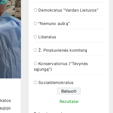
Demokratus "Vardan Lietuvos"
"Nemuno aušrą"
Liberalus
Ž. Pinskuvienės komitetą
Konservatorius ("Tėvynės
sąjungą")
Socialdemokratus
ikatos
Rezultatai
ujojo