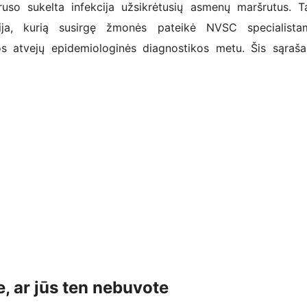
ruso sukelta infekcija užsikrėtusių asmenų maršrutus. T
cija, kurią susirgę žmonės pateikė NVSC specialista
 atvejų epidemiologinės diagnostikos metu. Šis sąraš
e, ar jūs ten nebuvote