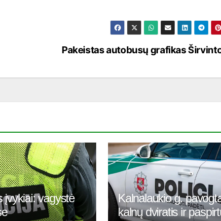
Pakeistas autobusų grafikas Širvint
 įvykiai: vagystė
Kalnalaukio g. pavogt
se
kalnų dviratis ir paspir