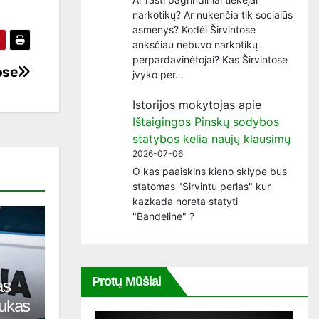
narkotikų? Ar nukenčia tik socialūs
asmenys? Kodėl Širvintose
anksčiau nebuvo narkotikų
perpardavinėtojai? Kas Širvintose
ose
įvyko per…
Istorijos mokytojas
apie
Ištaigingos Pinskų sodybos
statybos kelia naujų klausimų
2026-07-06
O kas paaiskins kieno sklype bus
statomas "Sirvintu perlas" kur
kazkada noreta statyti
"Bandeline" ?
Protų Mūšiai
as
tukas