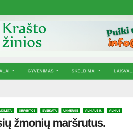
NALAI
GYVENIMAS
SKELBIMAI
LAISVAL
MOLĖTAI
ŠIRVINTOS
SVEIKATA
UKMERGĖ
VILNIAUS R.
VILNIUS
sių žmonių maršrutus.