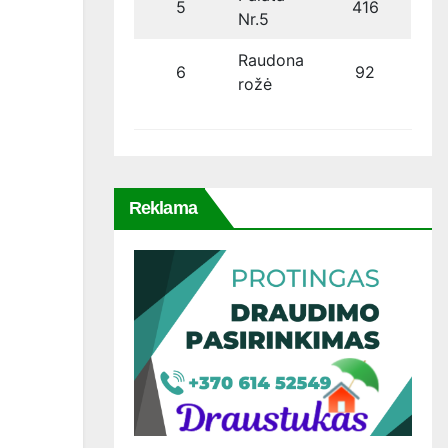
5
416
Nr.5
Raudona
6
92
rožė
Reklama