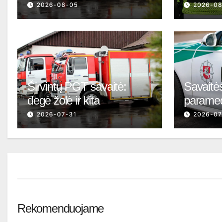
2026-08-05
2026-0
Širvintų PGT savaitė:
Savaitės
degė žolė ir kita
parame
2026-07-31
2026-07
Rekomenduojame