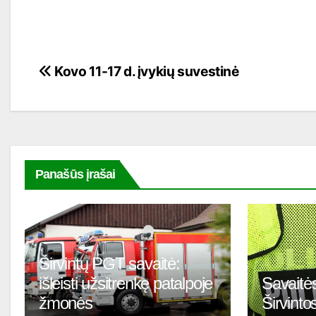
Navigacija
Kovo 11-17 d. įvykių suvestinė
tarp
įrašų
Panašūs įrašai
Širvintų PGT savaitė:
išleisti užsitrenkę patalpoje
Savaitės
žmonės
Širvinto