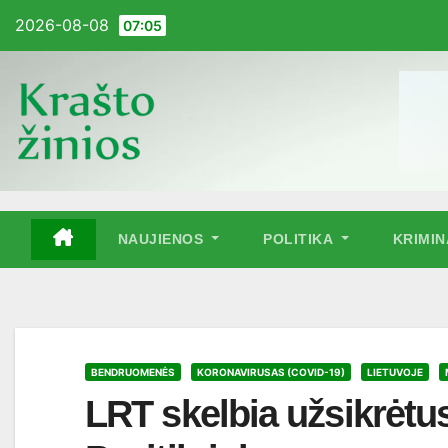
Pereiti
2026-08-08
07:05
į
turinį
NAUJIENOS
POLITIKA
KRIMI
BENDRUOMENĖS
KORONAVIRUSAS (COVID-19)
LIETUVOJE
LRT skelbia užsikrėtu