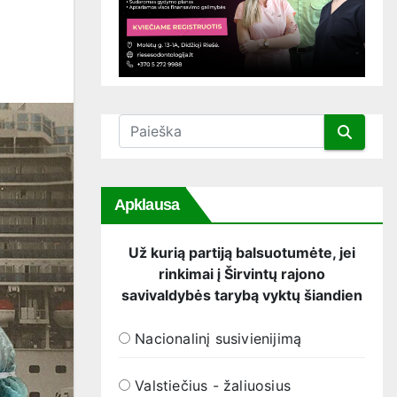
Apklausa
Už kurią partiją balsuotumėte, jei
rinkimai į Širvintų rajono
savivaldybės tarybą vyktų šiandien
Nacionalinį susivienijimą
Valstiečius - žaliuosius