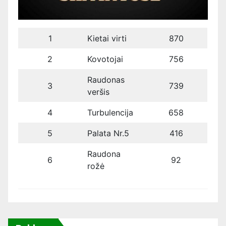
1
Kietai virti
870
2
Kovotojai
756
Raudonas
3
739
veršis
4
Turbulencija
658
5
Palata Nr.5
416
Raudona
6
92
rožė