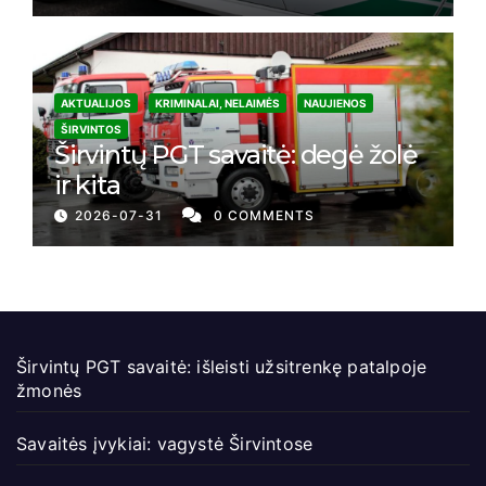
AKTUALIJOS
KRIMINALAI, NELAIMĖS
NAUJIENOS
ŠIRVINTOS
Širvintų PGT savaitė: degė žolė
ir kita
2026-07-31
0 COMMENTS
Širvintų PGT savaitė: išleisti užsitrenkę patalpoje
žmonės
Savaitės įvykiai: vagystė Širvintose