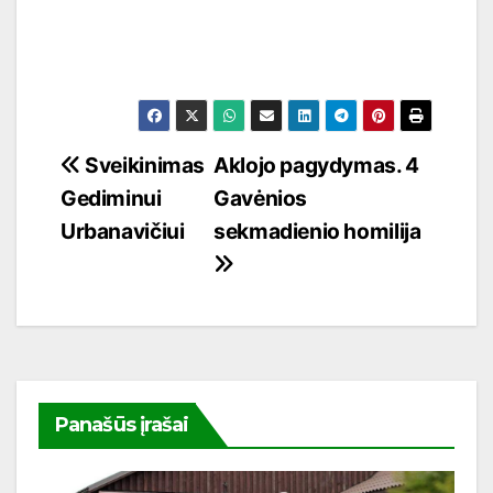
Navigacija
Sveikinimas
Aklojo pagydymas. 4
Gediminui
Gavėnios
tarp
Urbanavičiui
sekmadienio homilija
įrašų
Panašūs įrašai