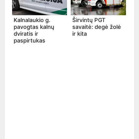
Kalnalaukio g.
Širvintų PGT
pavogtas kalnų
savaitė: degė žolė
dviratis ir
ir kita
paspirtukas