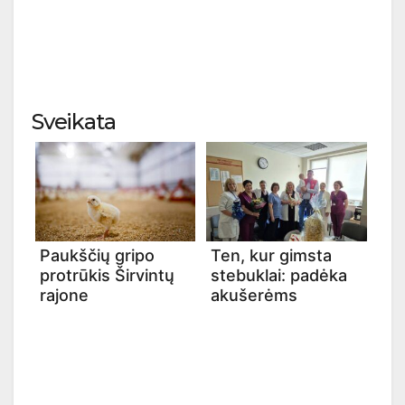
Sveikata
Paukščių gripo
Ten, kur gimsta
protrūkis Širvintų
stebuklai: padėka
rajone
akušerėms