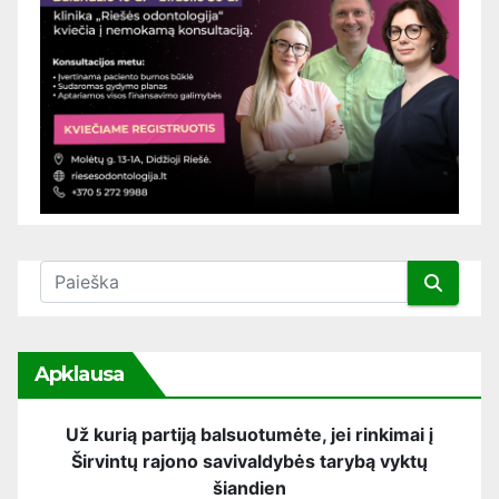
Apklausa
Už kurią partiją balsuotumėte, jei rinkimai į
Širvintų rajono savivaldybės tarybą vyktų
šiandien