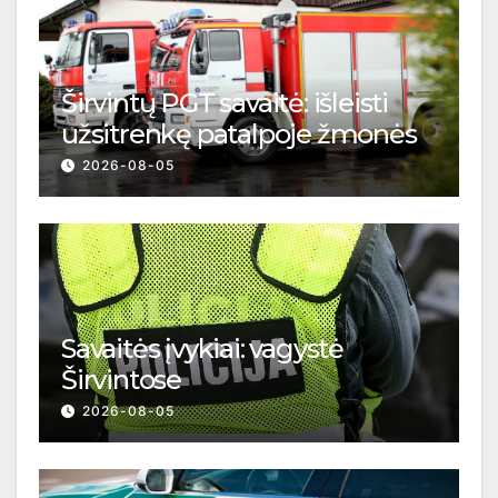
Širvintų PGT savaitė: išleisti
užsitrenkę patalpoje žmonės
2026-08-05
Savaitės įvykiai: vagystė
Širvintose
2026-08-05