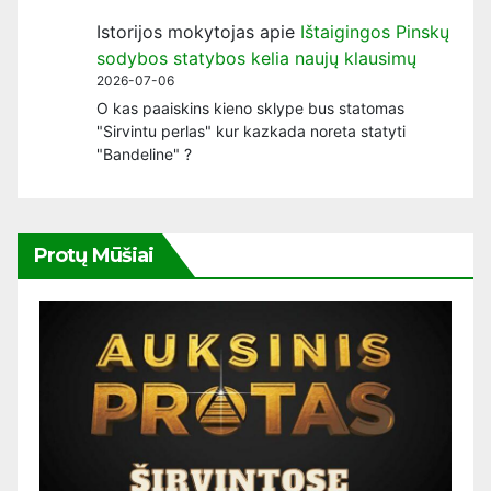
Istorijos mokytojas
apie
Ištaigingos Pinskų
sodybos statybos kelia naujų klausimų
2026-07-06
O kas paaiskins kieno sklype bus statomas
"Sirvintu perlas" kur kazkada noreta statyti
"Bandeline" ?
Protų Mūšiai