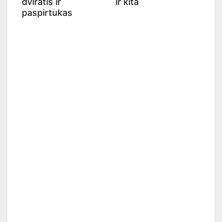
dviratis ir
ir kita
paspirtukas