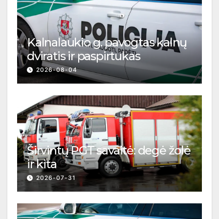
Kalnalaukio g. pavogtas kalnų
dviratis ir paspirtukas
2026-08-04
Širvintų PGT savaitė: degė žolė
ir kita
2026-07-31