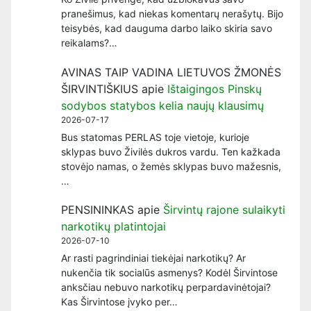
pranešimus, kad niekas komentarų nerašytų. Bijo
teisybės, kad dauguma darbo laiko skiria savo
reikalams?…
AVINAS TAIP VADINA LIETUVOS ŽMONĖS
ŠIRVINTIŠKIUS
apie
Ištaigingos Pinskų
sodybos statybos kelia naujų klausimų
2026-07-17
Bus statomas PERLAS toje vietoje, kurioje
sklypas buvo Živilės dukros vardu. Ten kažkada
stovėjo namas, o žemės sklypas buvo mažesnis,
…
PENSININKAS
apie
Širvintų rajone sulaikyti
narkotikų platintojai
2026-07-10
Ar rasti pagrindiniai tiekėjai narkotikų? Ar
nukenčia tik socialūs asmenys? Kodėl Širvintose
anksčiau nebuvo narkotikų perpardavinėtojai?
Kas Širvintose įvyko per…