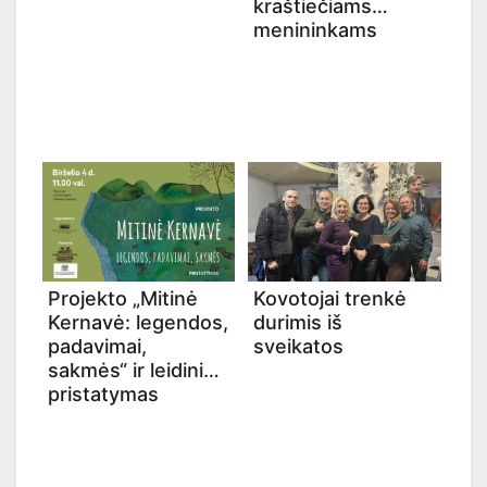
kraštiečiams
menininkams
Projekto „Mitinė
Kovotojai trenkė
Kernavė: legendos,
durimis iš
padavimai,
sveikatos
sakmės“ ir leidinio
pristatymas