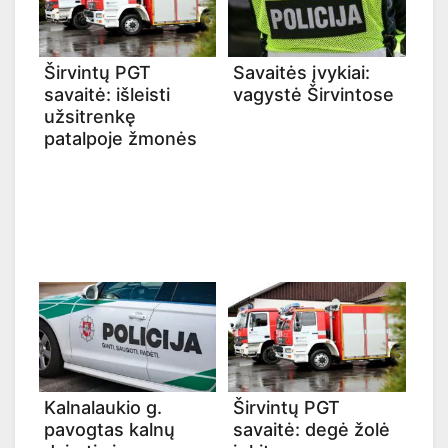
Širvintų PGT
Savaitės įvykiai:
savaitė: išleisti
vagystė Širvintose
užsitrenkę
patalpoje žmonės
Kalnalaukio g.
Širvintų PGT
pavogtas kalnų
savaitė: degė žolė