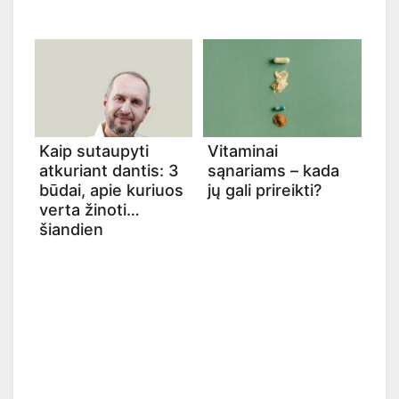
Kaip sutaupyti
Vitaminai
atkuriant dantis: 3
sąnariams – kada
būdai, apie kuriuos
jų gali prireikti?
verta žinoti
šiandien