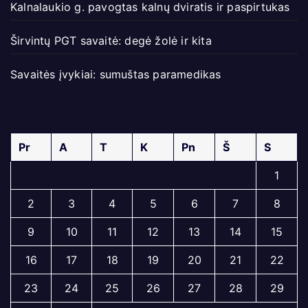
Kalnalaukio g. pavogtas kalnų dviratis ir paspirtukas
Širvintų PGT savaitė: degė žolė ir kita
Savaitės įvykiai: sumuštas paramedikas
Pr
A
T
K
Pn
Š
S
1
2
3
4
5
6
7
8
9
10
11
12
13
14
15
16
17
18
19
20
21
22
23
24
25
26
27
28
29