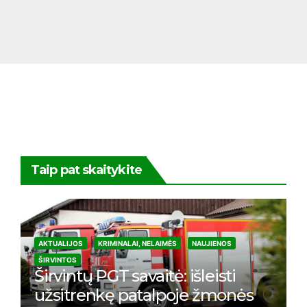
Taip pat skaitykite
AKTUALIJOS
KRIMINALAI, NELAIMĖS
NAUJIENOS
ŠIRVINTOS
Širvintų PGT savaitė: išleisti
užsitrenkę patalpoje žmonės