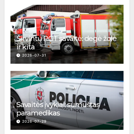
Širvintų PGT savaitė: degė žolė
ir kita
2026-07-31
Savaitės įvykiai: sumuštas
paramedikas
2026-07-29