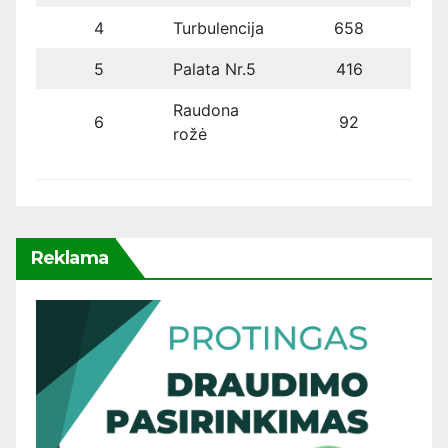
4
Turbulencija
658
5
Palata Nr.5
416
Raudona
6
92
rožė
Reklama