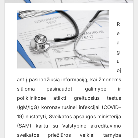
R
e
a
g
u
oj
ant į pasirodžiusią informaciją, kai žmonėms
siūloma pasinaudoti galimybe ir
poliklinikose atlikti greituosius testus
(IgM/IgG) koronavirusinei infekcijai (COVID-
19) nustatyti, Sveikatos apsaugos ministerija
(SAM) kartu su Valstybinė akreditavimo
sveikatos priežiūros veiklai tarnyba