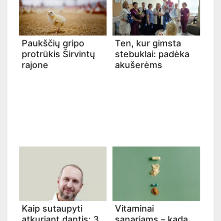
Paukščių gripo
Ten, kur gimsta
protrūkis Širvintų
stebuklai: padėka
rajone
akušerėms
Kaip sutaupyti
Vitaminai
atkuriant dantis: 3
sąnariams – kada