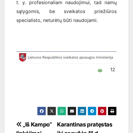
t. y. profesionaliam naudojimui, tad namų
sąlygomis, be sveikatos priežiūros
specialisto, neturėtų būti naudojami.
12
Navigacija
„Iš Kampo“
Karantinas pratęstas