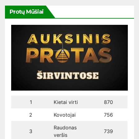
Protų Mūšiai
1
Kietai virti
870
2
Kovotojai
756
Raudonas
3
739
veršis