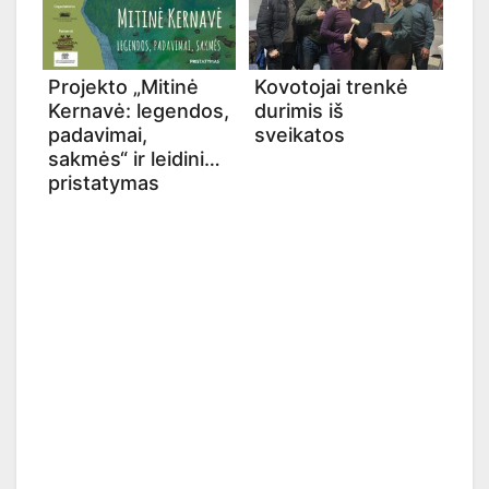
Projekto „Mitinė
Kovotojai trenkė
Kernavė: legendos,
durimis iš
padavimai,
sveikatos
sakmės“ ir leidinio
pristatymas