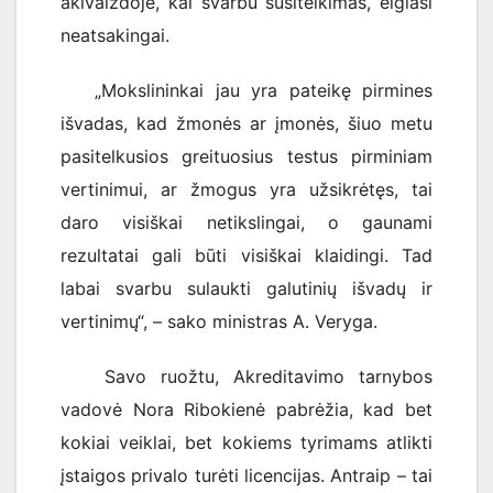
akivaizdoje, kai svarbu susitelkimas, elgiasi
neatsakingai.
„Mokslininkai jau yra pateikę pirmines
išvadas, kad žmonės ar įmonės, šiuo metu
pasitelkusios greituosius testus pirminiam
vertinimui, ar žmogus yra užsikrėtęs, tai
daro visiškai netikslingai, o gaunami
rezultatai gali būti visiškai klaidingi. Tad
labai svarbu sulaukti galutinių išvadų ir
vertinimų“, – sako ministras A. Veryga.
Savo ruožtu, Akreditavimo tarnybos
vadovė Nora Ribokienė pabrėžia, kad bet
kokiai veiklai, bet kokiems tyrimams atlikti
įstaigos privalo turėti licencijas. Antraip – tai