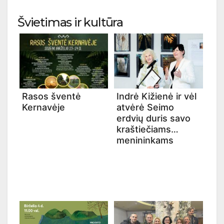
Švietimas ir kultūra
Rasos šventė
Indrė Kižienė ir vėl
Kernavėje
atvėrė Seimo
erdvių duris savo
kraštiečiams
menininkams