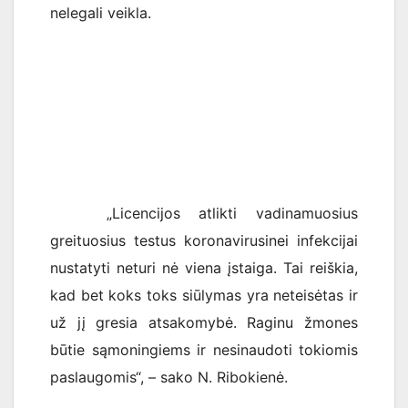
nelegali veikla.
„Licencijos atlikti vadinamuosius
greituosius testus koronavirusinei infekcijai
nustatyti neturi nė viena įstaiga. Tai reiškia,
kad bet koks toks siūlymas yra neteisėtas ir
už jį gresia atsakomybė. Raginu žmones
būtie sąmoningiems ir nesinaudoti tokiomis
paslaugomis“, – sako N. Ribokienė.