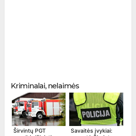
Kriminalai, nelaimės
Širvintų PGT
Savaitės įvykiai: