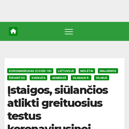
KORONAVIRUSAS (COVID-19)
LIETUVOJE
MOLĖTAI
NAUJIENOS
ŠIRVINTOS
SVEIKATA
UKMERGĖ
VILNIAUS R.
VILNIUS
Įstaigos, siūlančios
atlikti greituosius
testus
koronavirusinei