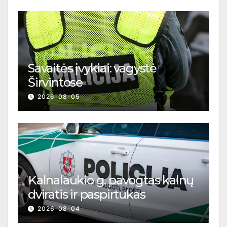
Savaitės įvykiai: vagystė
Širvintose
2026-08-05
Kalnalaukio g. pavogtas kalnų
dviratis ir paspirtukas
2026-08-04