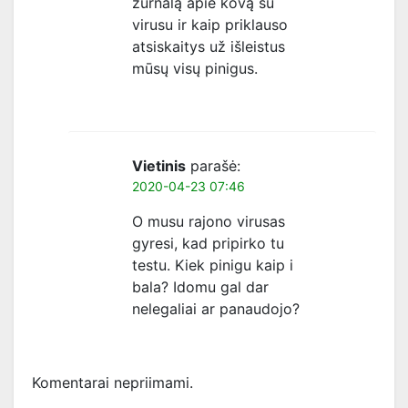
žurnalą apie kovą su
virusu ir kaip priklauso
atsiskaitys už išleistus
mūsų visų pinigus.
Vietinis
parašė:
2020-04-23 07:46
O musu rajono virusas
gyresi, kad pripirko tu
testu. Kiek pinigu kaip i
bala? Idomu gal dar
nelegaliai ar panaudojo?
Komentarai nepriimami.