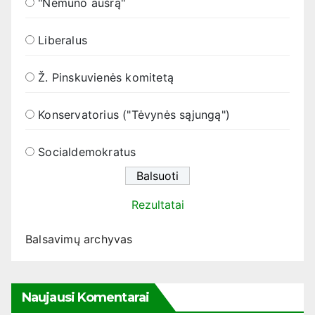
"Nemuno aušrą"
Liberalus
Ž. Pinskuvienės komitetą
Konservatorius ("Tėvynės sąjungą")
Socialdemokratus
Rezultatai
Balsavimų archyvas
Naujausi Komentarai