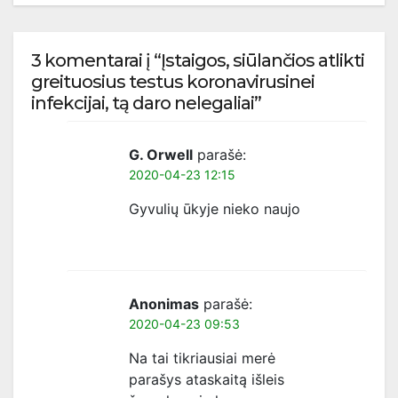
3 komentarai į “Įstaigos, siūlančios atlikti
greituosius testus koronavirusinei
infekcijai, tą daro nelegaliai”
G. Orwell
parašė:
2020-04-23 12:15
Gyvulių ūkyje nieko naujo
Anonimas
parašė:
2020-04-23 09:53
Na tai tikriausiai merė
parašys ataskaitą išleis