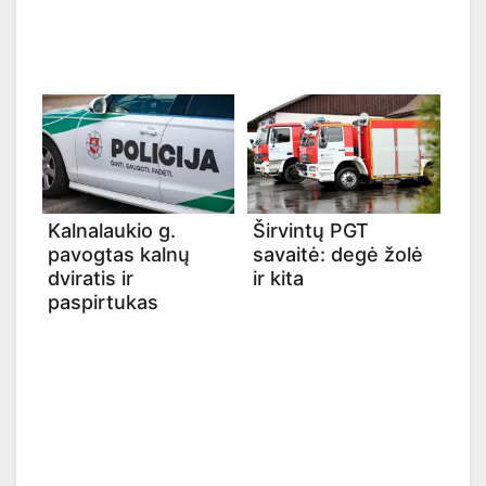
Kalnalaukio g.
Širvintų PGT
pavogtas kalnų
savaitė: degė žolė
dviratis ir
ir kita
paspirtukas