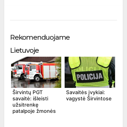
Rekomenduojame
Lietuvoje
Širvintų PGT
Savaitės įvykiai:
savaitė: išleisti
vagystė Širvintose
užsitrenkę
patalpoje žmonės