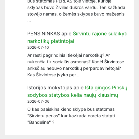
Bus statomas PERLAS toje vietoje, kurioje
sklypas buvo Živilės dukros vardu. Ten kažkada
stovėjo namas, o žemės sklypas buvo mažesnis,
…
PENSININKAS
apie
Širvintų rajone sulaikyti
narkotikų platintojai
2026-07-10
Ar rasti pagrindiniai tiekėjai narkotikų? Ar
nukenčia tik socialūs asmenys? Kodėl Širvintose
anksčiau nebuvo narkotikų perpardavinėtojai?
Kas Širvintose įvyko per…
Istorijos mokytojas
apie
Ištaigingos Pinskų
sodybos statybos kelia naujų klausimų
2026-07-06
O kas paaiskins kieno sklype bus statomas
"Sirvintu perlas" kur kazkada noreta statyti
"Bandeline" ?