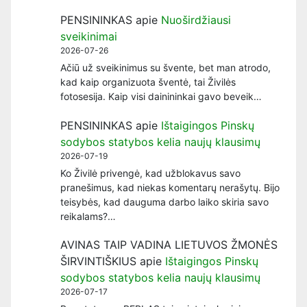
PENSININKAS
apie
Nuoširdžiausi
sveikinimai
2026-07-26
Ačiū už sveikinimus su švente, bet man atrodo,
kad kaip organizuota šventė, tai Živilės
fotosesija. Kaip visi dainininkai gavo beveik…
PENSININKAS
apie
Ištaigingos Pinskų
sodybos statybos kelia naujų klausimų
2026-07-19
Ko Živilė privengė, kad užblokavus savo
pranešimus, kad niekas komentarų nerašytų. Bijo
teisybės, kad dauguma darbo laiko skiria savo
reikalams?…
AVINAS TAIP VADINA LIETUVOS ŽMONĖS
ŠIRVINTIŠKIUS
apie
Ištaigingos Pinskų
sodybos statybos kelia naujų klausimų
2026-07-17