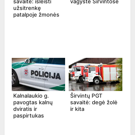
savaitė: išleisti
vagystė Širvintose
užsitrenkę
patalpoje žmonės
Kalnalaukio g.
Širvintų PGT
pavogtas kalnų
savaitė: degė žolė
dviratis ir
ir kita
paspirtukas