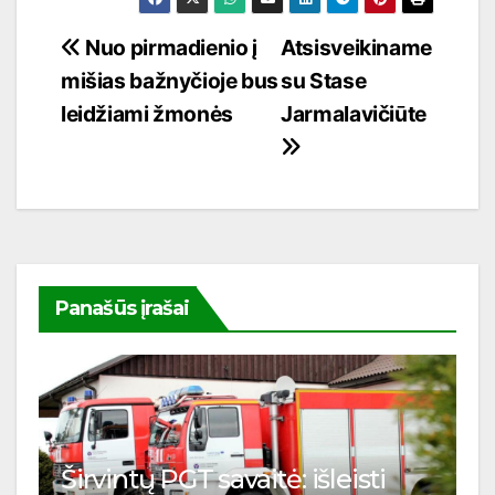
Navigacija
Nuo pirmadienio į
Atsisveikiname
mišias bažnyčioje bus
su Stase
tarp
leidžiami žmonės
Jarmalavičiūte
įrašų
Panašūs įrašai
Širvintų PGT savaitė: išleisti