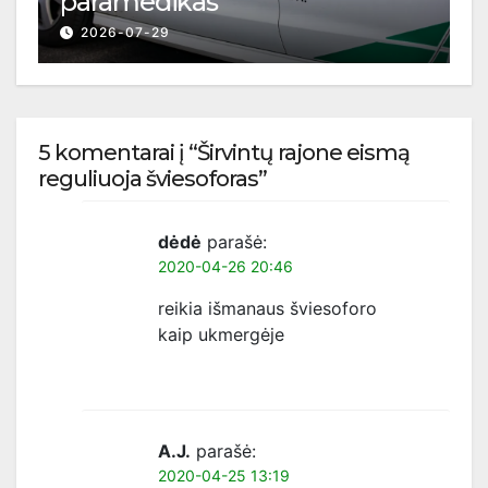
paramedikas
2026-07-29
5 komentarai į “Širvintų rajone eismą
reguliuoja šviesoforas”
dėdė
parašė:
2020-04-26 20:46
reikia išmanaus šviesoforo
kaip ukmergėje
A.J.
parašė:
2020-04-25 13:19