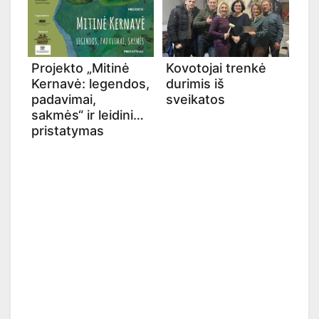
Projekto „Mitinė
Kovotojai trenkė
Kernavė: legendos,
durimis iš
padavimai,
sveikatos
sakmės“ ir leidinio
pristatymas