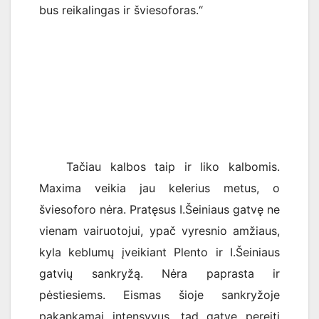
bus reikalingas ir šviesoforas.“
Tačiau kalbos taip ir liko kalbomis.
Maxima veikia jau kelerius metus, o
šviesoforo nėra. Pratęsus I.Šeiniaus gatvę ne
vienam vairuotojui, ypač vyresnio amžiaus,
kyla keblumų įveikiant Plento ir I.Šeiniaus
gatvių sankryžą. Nėra paprasta ir
pėstiesiems. Eismas šioje sankryžoje
pakankamai intensyvus, tad gatvę pereiti