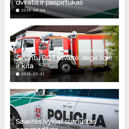
dviratis ir paspirtukas
2026-08-04
Širvintų PGT savaitė: degė žolė
ir kita
2026-07-31
Savaitės įvykiai: sumuštas