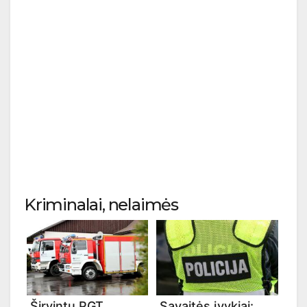
Kriminalai, nelaimės
Širvintų PGT
Savaitės įvykiai: