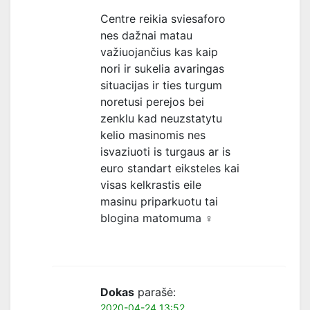
Centre reikia sviesaforo
nes dažnai matau
važiuojančius kas kaip
nori ir sukelia avaringas
situacijas ir ties turgum
noretusi perejos bei
zenklu kad neuzstatytu
kelio masinomis nes
isvaziuoti is turgaus ar is
euro standart eiksteles kai
visas kelkrastis eile
masinu priparkuotu tai
blogina matomuma ‍♀️
Dokas
parašė:
2020-04-24 13:52