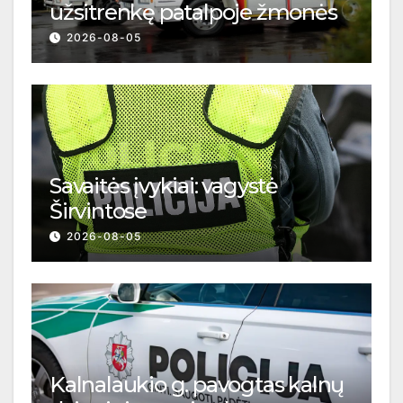
užsitrenkę patalpoje žmonės
2026-08-05
Savaitės įvykiai: vagystė
Širvintose
2026-08-05
Kalnalaukio g. pavogtas kalnų