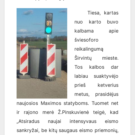
Tiesa, kartas
nuo karto buvo
kalbama apie
šviesoforo
reikalingumą
Širvintų mieste.
Tos kalbos dar
labiau suaktyvėjo
prieš ketverius
metus, prasidėjus
naujosios Maximos statyboms. Tuomet net
ir rajono merė Ž.Pinskuvienė teigė, kad
„Atsiradus naujai intensyvaus eismo
sankryžai, be kitų saugaus eismo priemonių,