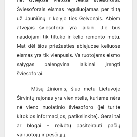
Šviesoforais eismas reguliuojamas per tiltą
už Jauniūnų ir kelyje ties Gelvonais. Abiem
atvejais šviesoforai yra laikini. Jie bus
naudojami tik tiltuko ir kelio remonto metu.
Mat dėl šios priežasties abiejuose keliuose
eismas yra tik vienpusis. Vairuotojams eismo
sąlygas palengvina laikinai įrengti
šviesoforai.
Mūsų žiniomis, šiuo metu Lietuvoje
Širvintų rajonas yra vienintelis, kuriame nėra
nė vieno nuolatinio šviesoforo (jei turite
kitokios informacijos, patikslinkite). Gerai tai
ar blogai – reikėtų pasiteirauti pačių
vairuotojų ir pėsčiųjų.