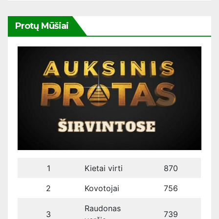
Protų Mūšiai
1
Kietai virti
870
2
Kovotojai
756
Raudonas
3
739