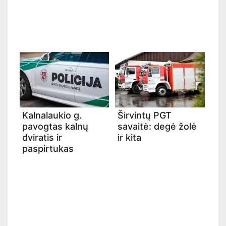
Kalnalaukio g.
Širvintų PGT
pavogtas kalnų
savaitė: degė žolė
dviratis ir
ir kita
paspirtukas