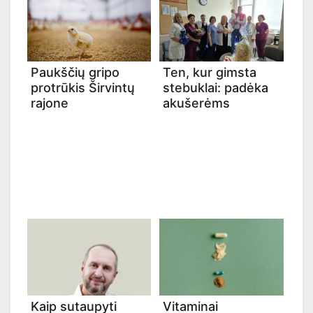
Paukščių gripo
Ten, kur gimsta
protrūkis Širvintų
stebuklai: padėka
rajone
akušerėms
Kaip sutaupyti
Vitaminai