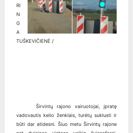
RI
N
G
A
TUŠKEVIČIENĖ /
Širvintų rajono vairuotojai, įpratę
vadovautis kelio ženklais, turėtų suklusti ir
būti dar atidesni. Šiuo metu Širvintų rajone
net dviejose vietose veikia šviesoforai.