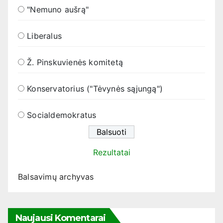
"Nemuno aušrą"
Liberalus
Ž. Pinskuvienės komitetą
Konservatorius ("Tėvynės sąjungą")
Socialdemokratus
Rezultatai
Balsavimų archyvas
Naujausi Komentarai