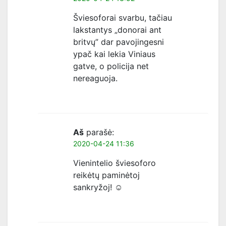
Šviesoforai svarbu, tačiau
lakstantys „donorai ant
britvų” dar pavojingesni
ypač kai lekia Viniaus
gatve, o policija net
nereaguoja.
Aš
parašė:
2020-04-24 11:36
Vienintelio šviesoforo
reikėtų paminėtoj
sankryžoj! ☺️