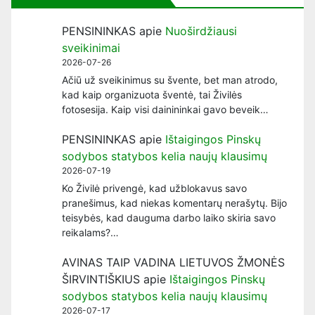
PENSININKAS
apie
Nuoširdžiausi
sveikinimai
2026-07-26
Ačiū už sveikinimus su švente, bet man atrodo,
kad kaip organizuota šventė, tai Živilės
fotosesija. Kaip visi dainininkai gavo beveik…
PENSININKAS
apie
Ištaigingos Pinskų
sodybos statybos kelia naujų klausimų
2026-07-19
Ko Živilė privengė, kad užblokavus savo
pranešimus, kad niekas komentarų nerašytų. Bijo
teisybės, kad dauguma darbo laiko skiria savo
reikalams?…
AVINAS TAIP VADINA LIETUVOS ŽMONĖS
ŠIRVINTIŠKIUS
apie
Ištaigingos Pinskų
sodybos statybos kelia naujų klausimų
2026-07-17