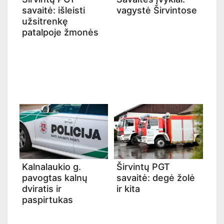
savaitė: išleisti
vagystė Širvintose
užsitrenkę
patalpoje žmonės
Kalnalaukio g.
Širvintų PGT
pavogtas kalnų
savaitė: degė žolė
dviratis ir
ir kita
paspirtukas