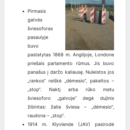
Pirmasis
gatvės
šviesoforas
pasaulyje
buvo
pastatytas 1868 m. Anglijoje, Londone
priešais parlamento rūmus. Jis buvo
panašus į daržo kaliausę. Nuleistos jos
„rankos“ reiškė „dėmesio“, pakeltos –
„stop“. Naktį arba rūko metu
šviesoforo „galvoje“ degė dujinis
žibintas: žalia šviesa – „dėmesio“,
raudona – „stop“.
1914 m. Klyvlende (JAV) pasirodė