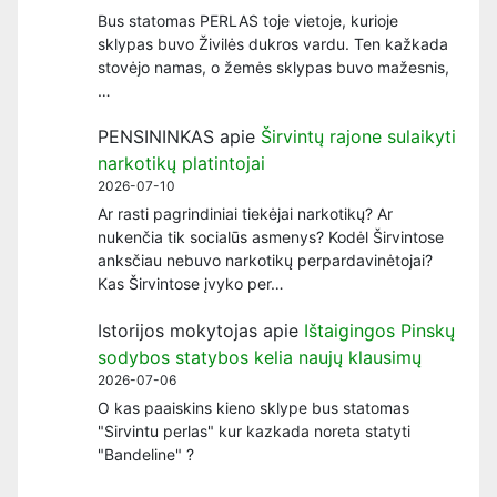
Bus statomas PERLAS toje vietoje, kurioje
sklypas buvo Živilės dukros vardu. Ten kažkada
stovėjo namas, o žemės sklypas buvo mažesnis,
…
PENSININKAS
apie
Širvintų rajone sulaikyti
narkotikų platintojai
2026-07-10
Ar rasti pagrindiniai tiekėjai narkotikų? Ar
nukenčia tik socialūs asmenys? Kodėl Širvintose
anksčiau nebuvo narkotikų perpardavinėtojai?
Kas Širvintose įvyko per…
Istorijos mokytojas
apie
Ištaigingos Pinskų
sodybos statybos kelia naujų klausimų
2026-07-06
O kas paaiskins kieno sklype bus statomas
"Sirvintu perlas" kur kazkada noreta statyti
"Bandeline" ?