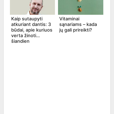
Kaip sutaupyti
Vitaminai
atkuriant dantis: 3
sąnariams – kada
būdai, apie kuriuos
jų gali prireikti?
verta žinoti
šiandien