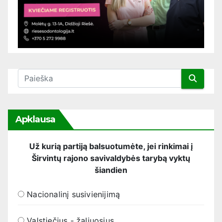
Apklausa
Už kurią partiją balsuotumėte, jei rinkimai į
Širvintų rajono savivaldybės tarybą vyktų
šiandien
Nacionalinį susivienijimą
Valstiečius - žaliuosius