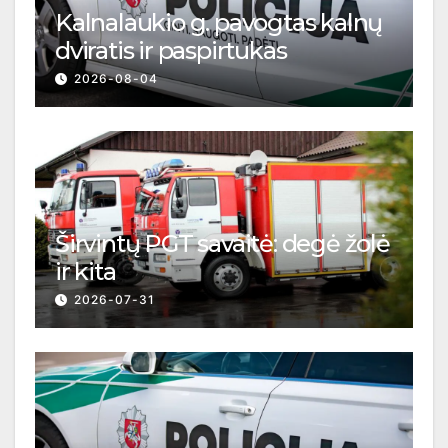
Kalnalaukio g. pavogtas kalnų
dviratis ir paspirtukas
2026-08-04
Širvintų PGT savaitė: degė žolė
ir kita
2026-07-31