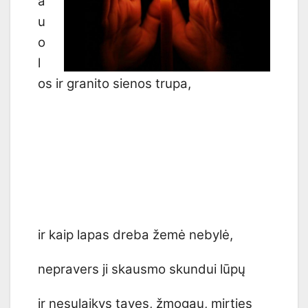
a
u
o
l
os ir granito sienos trupa,
ir kaip lapas dreba žemė nebylė,
nepravers ji skausmo skundui lūpų
ir nesulaikys tavęs, žmogau, mirties