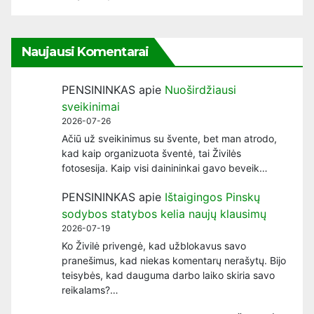
Naujausi Komentarai
PENSININKAS
apie
Nuoširdžiausi
sveikinimai
2026-07-26
Ačiū už sveikinimus su švente, bet man atrodo,
kad kaip organizuota šventė, tai Živilės
fotosesija. Kaip visi dainininkai gavo beveik…
PENSININKAS
apie
Ištaigingos Pinskų
sodybos statybos kelia naujų klausimų
2026-07-19
Ko Živilė privengė, kad užblokavus savo
pranešimus, kad niekas komentarų nerašytų. Bijo
teisybės, kad dauguma darbo laiko skiria savo
reikalams?…