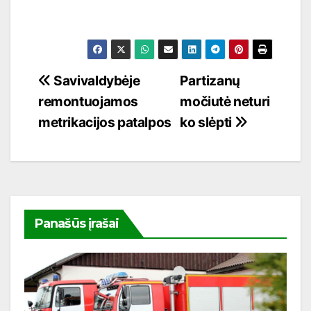
Navigacija
Savivaldybėje
Partizanų
remontuojamos
močiutė neturi
tarp
metrikacijos patalpos
ko slėpti
įrašų
Panašūs įrašai