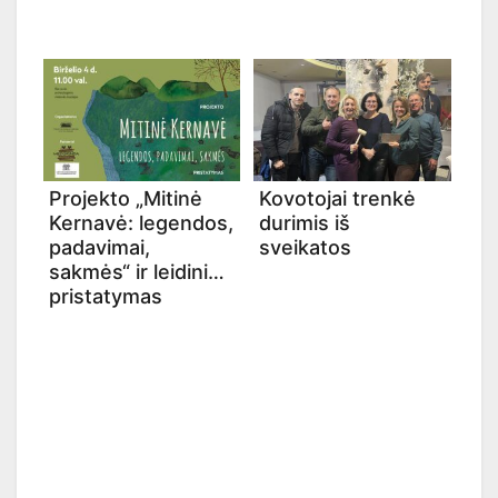
Projekto „Mitinė
Kovotojai trenkė
Kernavė: legendos,
durimis iš
padavimai,
sveikatos
sakmės“ ir leidinio
pristatymas