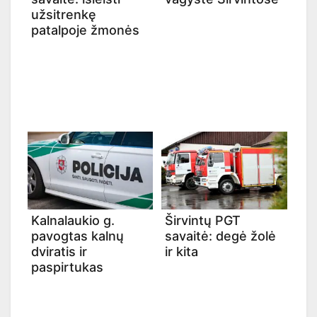
užsitrenkę
patalpoje žmonės
Kalnalaukio g.
Širvintų PGT
pavogtas kalnų
savaitė: degė žolė
dviratis ir
ir kita
paspirtukas