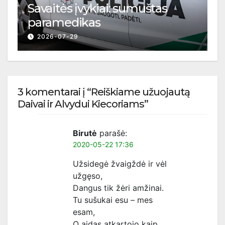
Savaitės įvykiai: sumuštas
paramedikas
2026-07-29
3 komentarai į “Reiškiame užuojautą
Daivai ir Alvydui Kiecoriams”
Birutė
parašė:
2020-05-22 17:36
Užsidegė žvaigždė ir vėl
užgęso,
Dangus tik žėri amžinai.
Tu sušukai esu – mes
esam,
O aidas atkartojo kaip