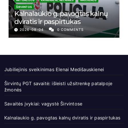
ŠIRVINTOS
Kalnalaukio g. pavogtas kalnų
dviratis ir paspirtukas
2026-08-04
0 COMMENTS
Jubiliejinis sveikinimas Elenai Medišauskienei
Širvintų PGT savaitė: išleisti užsitrenkę patalpoje
žmonės
Savaitės įvykiai: vagystė Širvintose
Kalnalaukio g. pavogtas kalnų dviratis ir paspirtukas