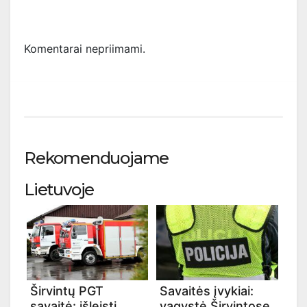
Komentarai nepriimami.
Rekomenduojame
Lietuvoje
Širvintų PGT
Savaitės įvykiai:
savaitė: išleisti
vagystė Širvintose