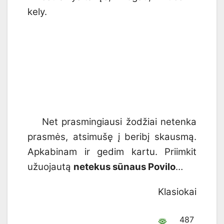
kely.
Net prasmingiausi žodžiai netenka
prasmės, atsimušę į beribį skausmą.
Apkabinam ir gedim kartu. Priimkit
užuojautą
netekus sūnaus Povilo
…
Klasiokai
487