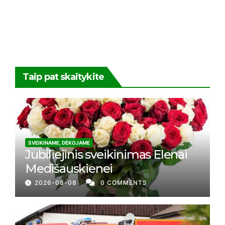
Taip pat skaitykite
SVEIKINAME, DĖKOJAME
Jubiliejinis sveikinimas Elenai
Medišauskienei
2026-08-08
0 COMMENTS