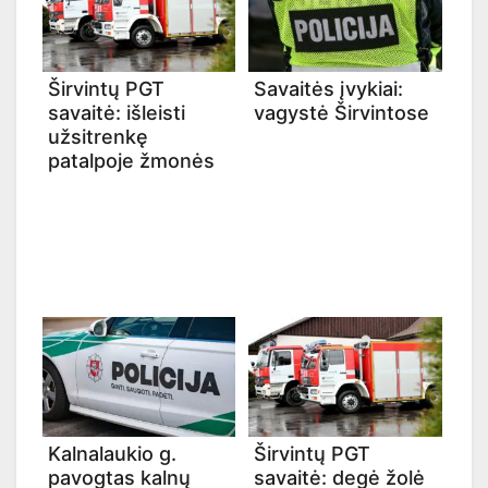
Širvintų PGT
Savaitės įvykiai:
savaitė: išleisti
vagystė Širvintose
užsitrenkę
patalpoje žmonės
Kalnalaukio g.
Širvintų PGT
pavogtas kalnų
savaitė: degė žolė