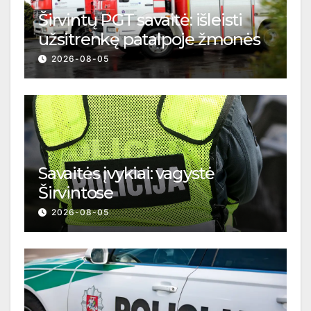
Širvintų PGT savaitė: išleisti
užsitrenkę patalpoje žmonės
2026-08-05
Savaitės įvykiai: vagystė
Širvintose
2026-08-05