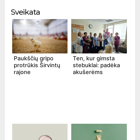
Sveikata
Paukščių gripo
Ten, kur gimsta
protrūkis Širvintų
stebuklai: padėka
rajone
akušerėms