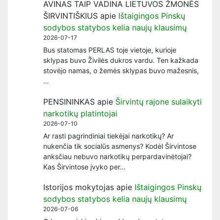
AVINAS TAIP VADINA LIETUVOS ŽMONĖS
ŠIRVINTIŠKIUS
apie
Ištaigingos Pinskų
sodybos statybos kelia naujų klausimų
2026-07-17
Bus statomas PERLAS toje vietoje, kurioje
sklypas buvo Živilės dukros vardu. Ten kažkada
stovėjo namas, o žemės sklypas buvo mažesnis,
…
PENSININKAS
apie
Širvintų rajone sulaikyti
narkotikų platintojai
2026-07-10
Ar rasti pagrindiniai tiekėjai narkotikų? Ar
nukenčia tik socialūs asmenys? Kodėl Širvintose
anksčiau nebuvo narkotikų perpardavinėtojai?
Kas Širvintose įvyko per…
Istorijos mokytojas
apie
Ištaigingos Pinskų
sodybos statybos kelia naujų klausimų
2026-07-06