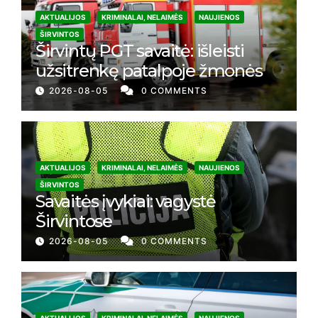
AKTUALIJOS
KRIMINALAI, NELAIMĖS
NAUJIENOS
ŠIRVINTOS
Širvintų PGT savaitė: išleisti
užsitrenkę patalpoje žmonės
2026-08-05
0 COMMENTS
AKTUALIJOS
KRIMINALAI, NELAIMĖS
NAUJIENOS
ŠIRVINTOS
Savaitės įvykiai: vagystė
Širvintose
2026-08-05
0 COMMENTS
AKTUALIJOS
KRIMINALAI, NELAIMĖS
NAUJIENOS