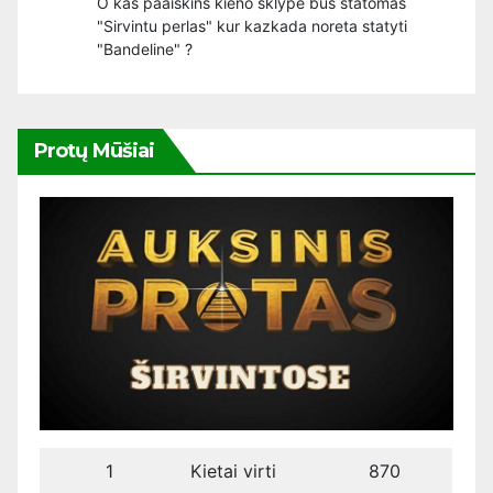
O kas paaiskins kieno sklype bus statomas
"Sirvintu perlas" kur kazkada noreta statyti
"Bandeline" ?
Protų Mūšiai
1
Kietai virti
870