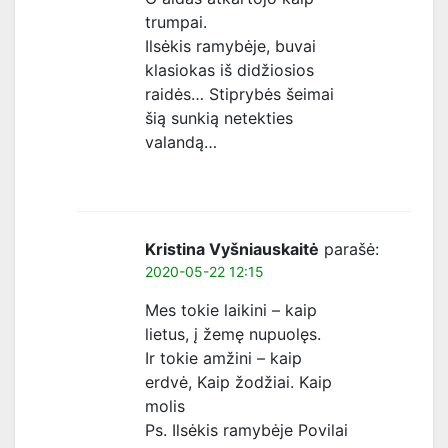
trumpai.
Ilsėkis ramybėje, buvai
klasiokas iš didžiosios
raidės… Stiprybės šeimai
šią sunkią netekties
valandą…
Kristina Vyšniauskaitė
parašė:
2020-05-22 12:15
Mes tokie laikini – kaip
lietus, į žemę nupuolęs.
Ir tokie amžini – kaip
erdvė, Kaip žodžiai. Kaip
molis
Ps. Ilsėkis ramybėje Povilai